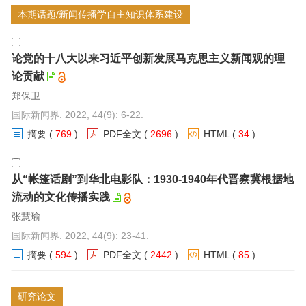
本期话题/新闻传播学自主知识体系建设
论党的十八大以来习近平创新发展马克思主义新闻观的理
论贡献
郑保卫
国际新闻界. 2022, 44(9): 6-22.
摘要
(
769
)
PDF全文
(
2696
)
HTML
(
34
)
从“帐篷话剧”到华北电影队：1930-1940年代晋察冀根据地
流动的文化传播实践
张慧瑜
国际新闻界. 2022, 44(9): 23-41.
摘要
(
594
)
PDF全文
(
2442
)
HTML
(
85
)
研究论文