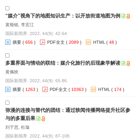
“媒介”视角下的地图知识生产：以开放街道地图为例
黄顺铭, 李宏江
国际新闻界. 2022, 44(9): 42-64.
摘要
(
656
)
PDF全文
(
2089
)
HTML
(
48
)
多重界面与情动的联结：媒介化旅行的后现象学解读
黄佩映
国际新闻界. 2022, 44(9): 65-86.
摘要
(
1263
)
PDF全文
(
10363
)
HTML
(
174
)
弥漫的连接与替代的团结：通过轶闻传播网络提升社区参
与的多重后果
刘于思, 杜璇
国际新闻界. 2022, 44(9): 87-108.