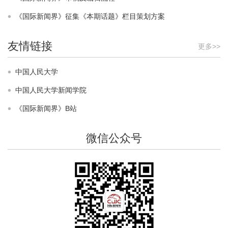
2015-01-06
《国际新闻界》征集《本期话题》栏目策划方案
《国际新闻界》被评为本学科权威期刊
2015-01-06
友情链接
更多>>
【本期话题】“品牌传播的理论创新与实践研究”征稿公告
中国人民大学
（截稿时间2014年8月1日）
2014-02-27
中国人民大学新闻学院
【本期话题】“气候变化中的气候传播”征稿公告（截稿时
《国际新闻界》B站
间2013年9月1日）
2014-01-26
微信公众号
【本期话题】“当代中国新闻观念的变迁与走向”征稿公告
（截稿时间2014年12月1日）
2014-01-23
【本期话题】“当代中外新闻理论研究的新进展”征稿公告
（截稿时间2014年9月1日）