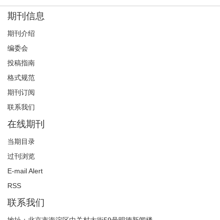
【本期话题】“中国记者的职业化与专业化”征稿公告（截
期刊信息
稿时间2014年6月1日）
期刊介绍
2013-11-05
编委会
【本期话题】“网络社群研究”征稿公告（截稿时间2014年
投稿指南
6月1日）
格式规范
2013-11-05
期刊订阅
联系我们
“数智时代的流动性与具身传播”学术研讨会征稿启事
2026-06-01
在线期刊
【重要通知】请使用2025年版投稿须知与格式规范
当期目录
2024-12-12
过刊浏览
E-mail Alert
“数字媒介与乡村振兴”学术研讨会征稿启事
RSS
2024-11-20
联系我们
《国际新闻界》审稿及编辑流程
地址：北京市海淀区中关村大街59号明德新闻楼