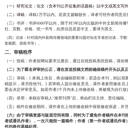
（一）研究论文：论文（含本刊公开征集的话题稿）以中文或英文写
（二）译稿：
译稿
1
万字以内。若原文篇幅较长，译者可经作者同意后
（三）书评：书评
6
000
字以内，限于对
3
年以内出版的中外文新闻传播
社、页数、价格、统一书号，此类信息若是中文，要译为英文。
（四）访谈：针对国内外新闻传播领域的重要问题对知名学者的访谈，字数
复截图、授权书等）。
二、审稿程序
（一）投稿：作者按网站要求注册后，通过在线投稿系统投稿，请勿
（二）为了匿名评审的公正，请在发送投稿文档前确保稿件开头以及
（三）审稿：
1.
来稿上传后，将由编辑部初审；若适合本刊，则以双
稿提示，请另投他刊。
2.
若审稿人提出修改意见，请作者参照修改后
委会决定评审意见。如若作者
2
个
月内未上传修改稿，将被视为自行放
（四）录用：来稿在审稿人
“推荐刊用”后，将由栏目主持、责任编辑
（五）稿件在修改期间，请作者在上传的修改稿中保留修改痕迹，并
（六）由于审稿资源与版面空间有限，同时为了避免作者稿件在本刊
者或通讯作者）
，一次只能投一篇稿件；作者
（
第一作者或通讯作者
件均将作退稿处理。