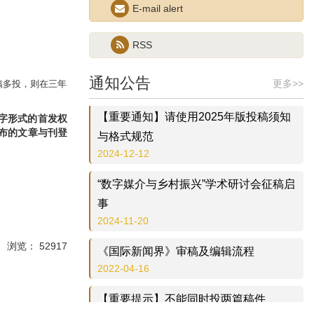
E-mail alert
“数智时代的流动性与具身传播”学术研讨
RSS
会征稿启事
2026-06-01
通知公告
更多>>
稿多投，则在三年
【重要通知】请使用2025年版投稿须知
字形式的首发权
与格式规范
布的文章与刊登
2024-12-12
“数字媒介与乡村振兴”学术研讨会征稿启
事
2024-11-20
《国际新闻界》审稿及编辑流程
 浏览： 52917
2022-04-16
【重要提示】不能同时投两篇稿件
2020-05-26