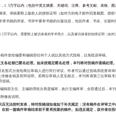
作，
1.
5
万字以内（包括中英文摘要、关键词、注释、参考文献、表格、图
摘译。译稿要附上版权人的授权证明（如对方的电子邮件回复截图、授权
学类书籍的评述。书评中要有书籍的出版信息，包括作者、书名、出版时
1.5
万字以内。需要附上被访谈者的学术简介，以及被访谈者的知情证明（如对
将稿件发给编委和编辑部任何个人或以其他方式投稿，以免耽误审稿。
正文各处都已匿名处理。如未按规定匿名处理，本刊将对投稿作退稿处理
匿名形式分发给两位审稿人进行同行评议。作者可以通过投稿系统查询审
上传修改稿及答辩说明。若两位审稿人意见相左，本刊将请第三位审稿专
弃投稿。
、编辑部主任、主编助理依次再度编审，执行主编终审，全部通过后，本
另附修改说明。
积压无法按时发表，特对投稿须知做如下补充规定：没有稿件在评审之中
）
在前一篇稿件审稿结束前不要再投新的稿件。如违反规定，该作者在投