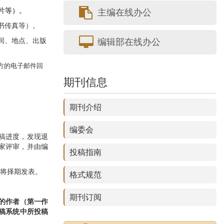
片等）。
主编在线办公
书传真等）。
间、地点、出版
编辑部在线办公
方的电子邮件回
期刊信息
期刊介绍
。
编委会
稿进度，发现退
家评审，并由编
投稿指南
刊将择期发表。
格式规范
期刊订阅
的作者
（
第一作
稿系统中所投稿