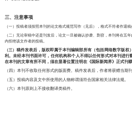
三、注意事项
（一）投稿者须按照本刊的论文格式规范写作（见后），格式不符者作退稿
（二）无论审稿中还是刊发后，论文一旦被确认抄袭、剽窃，本刊将在五年
内拒绝该文作者的投稿。
（三）
稿件发表后，版权即属于本刊编辑部所有（包括网络数字版权
利。未经本刊书面许可，任何机构和个人不得以任何形式对本刊进行
在本刊的文章有所不同，须在显著位置注明在《国际新闻界》正式刊
（四）本刊不收取任何形式的版面费。稿件发表后，作者将获赠当期
（五）投稿内容
及文中所使用的人物称谓须符合国家相关法律法规。
（六）本刊原则上不接收翻译类稿件。