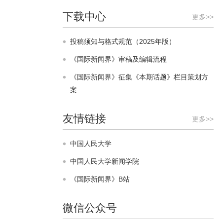
下载中心
关于开设马克思主义新闻观研究专栏的通
更多>>
知
投稿须知与格式规范（2025年版）
2017-11-18
《国际新闻界》审稿及编辑流程
【重要提示】关于作者提交修改稿时的要
《国际新闻界》征集《本期话题》栏目策划方
求
案
2016-03-07
【重要提示】本刊研究论文的中文字数原
友情链接
更多>>
则上不超过1.5万字
2015-01-06
中国人民大学
《国际新闻界》被评为本学科权威期刊
中国人民大学新闻学院
2015-01-06
《国际新闻界》B站
【本期话题】“品牌传播的理论创新与实
微信公众号
践研究”征稿公告（截稿时间2014年8月1
日）