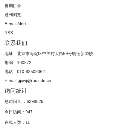
【本期话题】“网络社群研究”征稿公告（截稿时间2014年
当期目录
6月1日）
过刊浏览
2013-11-05
E-mail Alert
RSS
“数智时代的流动性与具身传播”学术研讨会征稿启事
2026-06-01
联系我们
【重要通知】请使用2025年版投稿须知与格式规范
地址：北京市海淀区中关村大街59号明德新闻楼
2024-12-12
邮编：100872
电话：010-82509362
“数字媒介与乡村振兴”学术研讨会征稿启事
E-mail:gjxwj@ruc.edu.cn
2024-11-20
访问统计
《国际新闻界》审稿及编辑流程
总访问量 ：
6299825
2022-04-16
今日访问：
947
【重要提示】不能同时投两篇稿件
2020-05-26
在线人数：
11