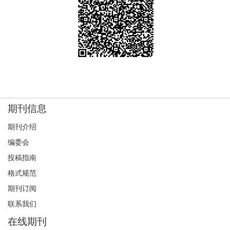
【本期话题】“健康传播与健康信息”征稿公告（截稿时间
2014年10月1日）
2014-01-23
【本期话题】“新技术影响下的媒介素养”征稿公告（截稿
时间2014年9月1日）
2014-01-23
期刊信息
《国际新闻界》征集《本期话题》栏目策划方案
期刊介绍
2014-01-21
编委会
【重要通知】关闭旧系统及相关稿件处理方法的说明
投稿指南
2013-11-05
格式规范
【本期话题】“中国记者的职业化与专业化”征稿公告（截
期刊订阅
稿时间2014年6月1日）
联系我们
2013-11-05
在线期刊