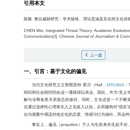
引用本文
陈薇
.
整合威胁研究：学术脉络、理论意涵及其在跨文化传播中
CHEN Wei
.
Integrated Threat Theory: Academic Evolution, T
Communication[J].
Chinese Journal of Journalism & Com
上一篇
一、引言：基于文化的偏见
当代文化研究之父斯图亚特·霍尔（Hall，
：
1975/2015
组织和社会组织经由这一通路得以表达。因此，作为“意义
解与诠释各类关系形态的途径。同时，文化还是一个不断
仅通过选择性心理将先入之见嵌入认知，从而建构对“现实”的认
估与测量中调适对他文化的态度、情感与行为倾向，而这种意
事实上，偏见（prejudice）于人与生俱来亦无处不