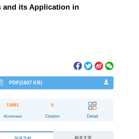
 and its Application in
PDF(1607 KB)
13881
0
Accesses
Citation
Detail
相关文章
段落导航