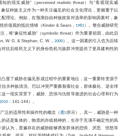
”（perceived realistic threat）与“客观现实威
实群体冲突论不同，象征种族主义作为一种关注偏见的社会文化理论，更侧重于以
支配理论。例如，在预测自由种族政策对选举的影响因素时，象
的抵抗情绪（Kinder & Sears，
）。整合威胁研究
1981
象征性威胁”（symbolic threat）作为重要前因，由此启
. & Stephan, C. W.，
）。这一因素的引入也为后续
2000
为对抗后殖民主义下的身份危机与族群冲突提供了更具建构性的
型凸显了威胁在偏见形成过程中的重要地位，这一重要转变源于
斯拉夫种族清洗、巴以冲突严重撕裂着社会，群体极化、逆全球
在这一现实背景下，威胁、恐惧与仇恨等激进的社会心理和行为
：141-144）。
2010
有广泛的适用性和操作性的概念（
所示）。其一，威胁是一种
图1
人的还是集体的，物质的亦或精神的，生存于充满不确定性的风
学派认为，普遍存在的威胁能够诱发群体的恐惧、厌恶、愤怒等
、对抗等情绪或行为（Tritt，Inzlicht & Harmon，