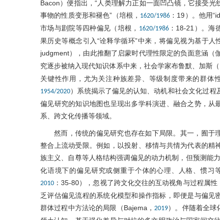
Bacon）便指出，“人类理解力正如一面凹凸镜，它接受
事物的性质变形和褪色”（培根，
：19）。他用“
1620/1986
市场与剧院等四种偏见（培根，
：18-21）。海
1620/1986
果历史等概念引入“诠释学循环”中来，将偏见视为基于人性
judgment），由此推翻了启蒙时代理性限定的负面意涵（
究逐步被纳入现代知识体系中来，社会学家布鲁默、加斯（Bl
关键性作用，尤为关注种族差异、等级制度带来的群体性偏见
）系统揭示了偏见的认知、动机和社会文化过程
1954/2020
偏见研究的知识地图也呈现出多学科演进、融合之势，从
系、跨文化传播等领域。
然而，传统的偏见研究也存在如下局限。其一，囿于
整合上流动受限。例如，以投射、移情与共情为代表的精
族主义、自尊等人格结构强调偏见的动力机制，但预测能力有限（Steph
化语境下的偏见研究或侧重于个体的心理、人格、惯习
：35-80），忽视了跨文化交往的互动视角与过程属
2010
乏评估偏见流程的系统化模型和操作指标，即便是与偏见
群体过程中方法论的局限（Bajema，
）。伴随着全球
2019