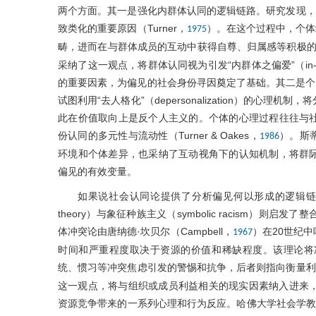
两个方面。其一是强化内群体认同的逻辑链路。研究发现，群体偏
致类化的重要原因（Turner，
）。在这个过程中，个体
1975
畴，进而在与群体成员的互动中获得自尊、归属感等积极的价值感知
采纳了这一观点，将群体认同视为引发“内群体之偏爱”（in-group fa
的重要因素，为偏见的社会身份寻因奠定了基础。其二是个
试图利用“去人格化”（depersonalization）的心
此在价值取向上是反个人主义的。个体的心理过程往往与
份认同的多元性与流动性（Turner & Oakes，
）。斯
1986
环境和个体差异，也采纳了互动视角下的认知机制，将群
偏见的有效变量。
如果说社会认同论提供了分析偏见何以形成的逻辑链路与观察视角
theory）与象征种族主义（symbolic racism）
体冲突论由唐纳德·坎贝尔（Campbell，
）在20世纪
1967
时间和严重程度取决于资源的价值和稀缺程度。该理论将
统、惯习等冲突焦虑引发的警惕和抗争，后者则指向衡量利弊
这一观点，将与组织或成员利益相关的现实因素纳入进来，命名为“现
资源竞争带来的一系列心理和行为反应。哈佛大学社会学教授