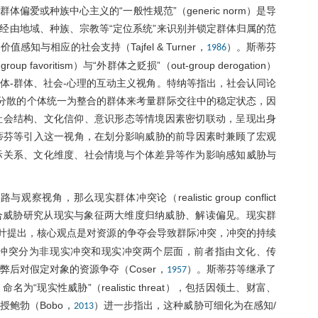
爱或种族中心主义的“一般性规范”（generic norm）是导
经由地域、种族、宗教等“定位系统”来识别并锁定群体归属的范
与相应的社会支持（Tajfel & Turner，
）。斯蒂芬
1986
voritism）与“外群体之贬损”（out-group derogation）
体-群体、社会-心理的互动主义视角。特纳等指出，社会认同论
理机制，将分散的个体统一为整合的群体来考量群际交往中的稳定状态，因
社会结构、文化信仰、意识形态等情境因素密切联动，呈现出身
蒂芬等引入这一视角，在划分影响威胁的前导因素时兼顾了宏观
际关系、文化维度、社会情境与个体差异等作为影响感知威胁与
，那么现实群体冲突论（realistic group conflict
则启发了整合威胁研究从现实与象征两大维度归纳威胁、解读偏见。现实群
中叶提出，核心观点是对资源的争夺会导致群际冲突，冲突的持续
冲突分为非现实冲突和现实冲突两个层面，前者指由文化、传
后对假定对象的资源争夺（Coser，
）。斯蒂芬等继承了
1957
实性威胁”（realistic threat），包括因领土、财富、
鲍勃（Bobo，
）进一步指出，这种威胁可细化为在感知/
2013