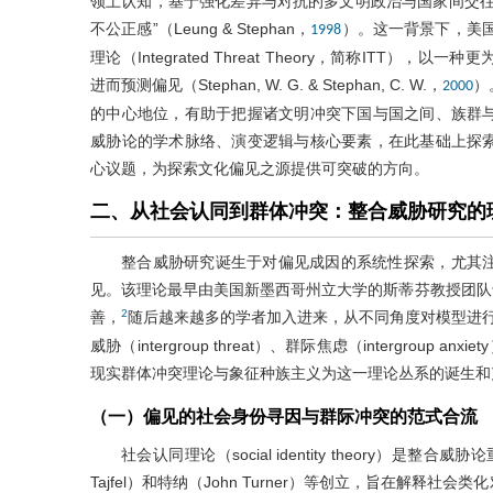
领土认知，基于强化差异与对抗的多文明政治与国家间交往
不公正感”（Leung & Stephan，
）。这一背景下，美国政
1998
理论（Integrated Threat Theory，简称IT
进而预测偏见（Stephan, W. G. & Stephan, C. W.，
）
2000
的中心地位，有助于把握诸文明冲突下国与国之间、族群
威胁论的学术脉络、演变逻辑与核心要素，在此基础上探
心议题，为探索文化偏见之源提供可突破的方向。
二、从社会认同到群体冲突：整合威胁研究的
整合威胁研究诞生于对偏见成因的系统性探索，尤其
见。该理论最早由美国新墨西哥州立大学的斯蒂芬教授团队于1
2
善，
随后越来越多的学者加入进来，从不同角度对模型进行验证和补
威胁（intergroup threat）、群际焦虑（intergro
现实群体冲突理论与象征种族主义为这一理论丛系的诞生和
（一）偏见的社会身份寻因与群际冲突的范式合流
社会认同理论（social identity theory）
Tajfel）和特纳（John Turner）等创立，旨在解