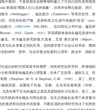
光线既不规则，于是就因在反映事物时掺入了它自己的性质而使得
idola”来寓指“围困人们心灵的假象”，归类并诠释出族群、洞穴、
德格尔（Heidegger）、伽达默尔（Gadamer）等将历史性、效
的、历史的自然产物，是影响意义生成与传递的“前见”（pre-
伽达默尔，
：356-384）。自20世纪上半叶始，偏见研
1986/1999
umer，
；Garth，
）等强调群体身份在偏见形成中的
1958
1925
。作为偏见研究的集大成者，戈登·奥尔波特（Allport，
及其与社会变量之间的关系，也间接导致了社会认知革命。围绕
最初的神学、哲学、社会学逐步拓展到心理学、政治学、国际关
理论提出的时代背景或学科视野，传统研究在跨学科、跨领域的
神分析强调影响偏见的心理因素，但未广泛应用；威权主义、民
an, W. G. & Stephan, C.W.，
）。其二，跨文
1996
等微观层面，或聚焦于民族、宗教、文化等宏观维度（许靖，
性，尤其对基于文化的偏见之源及其逻辑指向讨论甚少。其三，缺
密切关联的伴生概念与理论框架，也无法突破在处理个体变量与
化的推进和信息技术的发展，不断压缩的全球时空淘汰了封闭的