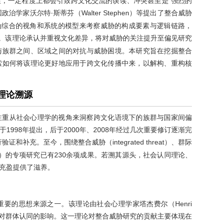
，一定程度上都会引致跨文化交流的误读、冲突甚至是“强烈的
治学家沃尔特·斯蒂芬（Walter Stephen）等提出了整合威胁
T），以一种更为综合的视角和系统的模型来考察威胁的构成要素与逻辑链路，
。该理论承认并重视文化差异，将对威胁的关注提升至偏见研究
与族群之间、区域之间的对抗与威胁困境。本研究旨在挖掘整合
索如何将该理论更好地应用于跨文化传播中来，以解构、重构核
理论溯源
注重从社会心理学的视角来洞察跨文化语境下的族群与国家间偏
998年提出，后于2000年、2008年经过几次重要修订逐渐完
充。至今，围绕整合威胁（integrated threat）、群际
up anxiety）的专项研究已有230余项成果。若溯其源头，社会认同理论、
充盈提供了滋养。
是整合威胁论重要的思想来源之一。该理论由社会心理学家塔杰费尔（Henri
释社会类化对群体认同的影响。这一理论对整合威胁研究的贡献主要体现在