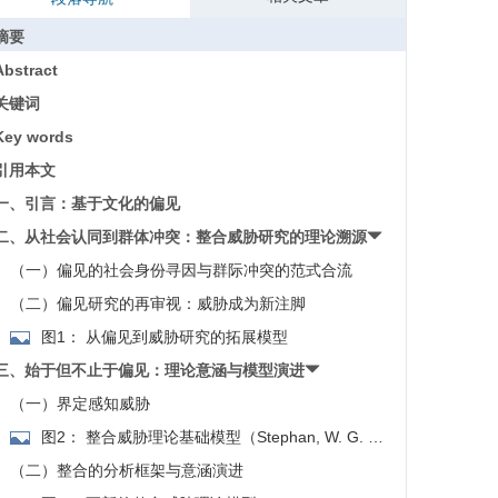
摘要
Abstract
关键词
Key words
引用本文
一、引言：基于文化的偏见
二、从社会认同到群体冲突：整合威胁研究的理论溯源
（一）偏见的社会身份寻因与群际冲突的范式合流
（二）偏见研究的再审视：威胁成为新注脚
图1： 从偏见到威胁研究的拓展模型
三、始于但不止于偏见：理论意涵与模型演进
（一）界定感知威胁
图2： 整合威胁理论基础模型（Stephan, W. G. &
Stephan, C. W.，2000）3 3. 该图基于斯蒂芬2000年提出
（二）整合的分析框架与意涵演进
的ITT模型绘制。该模型通过对美国移民、西班牙和以色