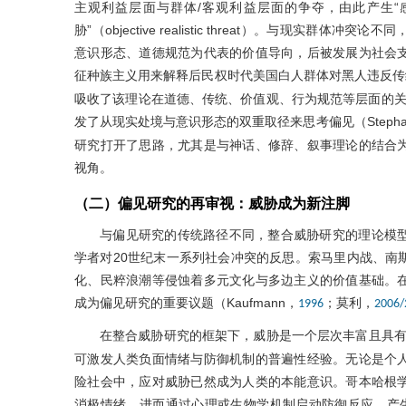
主观利益层面与群体/客观利益层面的争夺，由此产生“感知的现实威胁
胁”（objective realistic threat）。与现
意识形态、道德规范为代表的价值导向，后被发展为社会
征种族主义用来解释后民权时代美国白人群体对黑人违反传统价值观
吸收了该理论在道德、传统、价值观、行为规范等层面的关注，将“
发了从现实处境与意识形态的双重取径来思考偏见（Stephan, W. G
研究打开了思路，尤其是与神话、修辞、叙事理论的结合
视角。
（二）偏见研究的再审视：威胁成为新注脚
与偏见研究的传统路径不同，整合威胁研究的理论模
学者对20世纪末一系列社会冲突的反思。索马里内战、南
化、民粹浪潮等侵蚀着多元文化与多边主义的价值基础。
成为偏见研究的重要议题（Kaufmann，
；莫利，
1996
2006/
在整合威胁研究的框架下，威胁是一个层次丰富且具
可激发人类负面情绪与防御机制的普遍性经验。无论是个
险社会中，应对威胁已然成为人类的本能意识。哥本哈根
消极情绪，进而通过心理或生物学机制启动防御反应，产生投射、排斥