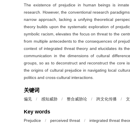
The existence of prejudice in human beings is innate a
research. However, the conventional research paradigms i
narrow approach, lacking a unifying theoretical perspe
theory builds upon the systematic exploration of prejudice
symbolic racism, elevates the focus on threat to the cent
from multiple antecedents to the consequences of prejudi
context of integrated threat theory and elucidates its theo
communication in the dimensions of cultural differences,
groups, so as to deconstruct and reconstruct the core is
the origins of cultural prejudice in navigating local cultu
politics and cross-cultural interactions.
关键词
偏见
/
感知威胁
/
整合威胁论
/
跨文化传播
/
文
Key words
Prejudice
/
perceived threat
/
integrated threat theo