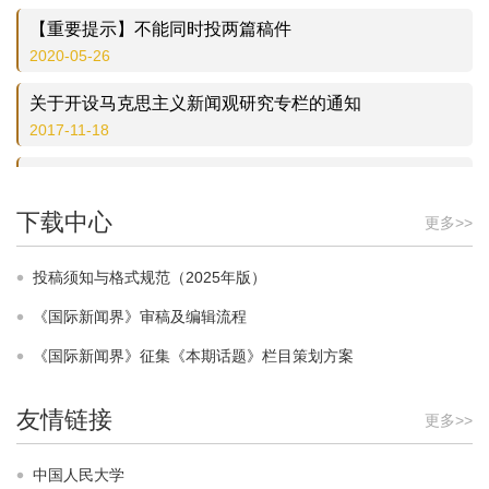
【重要提示】不能同时投两篇稿件
2020-05-26
关于开设马克思主义新闻观研究专栏的通知
2017-11-18
【重要提示】关于作者提交修改稿时的要求
2016-03-07
下载中心
更多>>
【重要提示】本刊研究论文的中文字数原则上不超过1.5
万字
投稿须知与格式规范（2025年版）
2015-01-06
《国际新闻界》审稿及编辑流程
《国际新闻界》被评为本学科权威期刊
《国际新闻界》征集《本期话题》栏目策划方案
2015-01-06
友情链接
更多>>
【本期话题】“品牌传播的理论创新与实践研究”征稿公告
（截稿时间2014年8月1日）
中国人民大学
2014-02-27