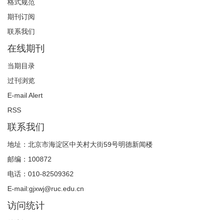
2013-11-05
格式规范
期刊订阅
“数智时代的流动性与具身传播”学术研讨会征稿启事
联系我们
2026-06-01
在线期刊
【重要通知】请使用2025年版投稿须知与格式规范
当期目录
2024-12-12
过刊浏览
“数字媒介与乡村振兴”学术研讨会征稿启事
E-mail Alert
2024-11-20
RSS
《国际新闻界》审稿及编辑流程
联系我们
2022-04-16
地址：北京市海淀区中关村大街59号明德新闻楼
【重要提示】不能同时投两篇稿件
邮编：100872
2020-05-26
电话：010-82509362
关于开设马克思主义新闻观研究专栏的通知
E-mail:gjxwj@ruc.edu.cn
2017-11-18
访问统计