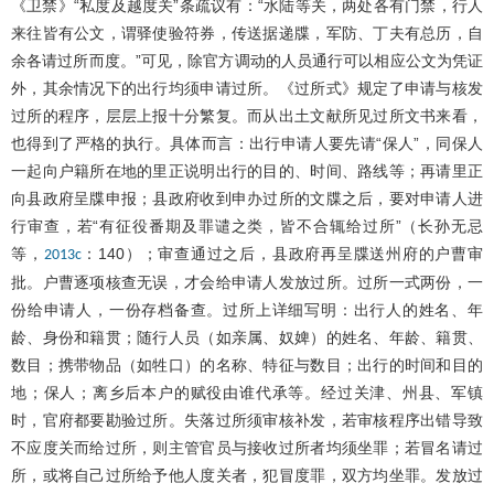
《卫禁》“私度及越度关”条疏议有：“水陆等关，两处各有门禁，行人
来往皆有公文，谓驿使验符券，传送据递牒，军防、丁夫有总历，自
余各请过所而度。”可见，除官方调动的人员通行可以相应公文为凭证
外，其余情况下的出行均须申请过所。《过所式》规定了申请与核发
过所的程序，层层上报十分繁复。而从出土文献所见过所文书来看，
也得到了严格的执行。具体而言：出行申请人要先请“保人”，同保人
一起向户籍所在地的里正说明出行的目的、时间、路线等；再请里正
向县政府呈牒申报；县政府收到申办过所的文牒之后，要对申请人进
行审查，若“有征役番期及罪谴之类，皆不合辄给过所”（长孙无忌
等，
：140）；审查通过之后，县政府再呈牒送州府的户曹审
2013c
批。户曹逐项核查无误，才会给申请人发放过所。过所一式两份，一
份给申请人，一份存档备查。过所上详细写明：出行人的姓名、年
龄、身份和籍贯；随行人员（如亲属、奴婢）的姓名、年龄、籍贯、
数目；携带物品（如牲口）的名称、特征与数目；出行的时间和目的
地；保人；离乡后本户的赋役由谁代承等。经过关津、州县、军镇
时，官府都要勘验过所。失落过所须审核补发，若审核程序出错导致
不应度关而给过所，则主管官员与接收过所者均须坐罪；若冒名请过
所，或将自己过所给予他人度关者，犯冒度罪，双方均坐罪。发放过