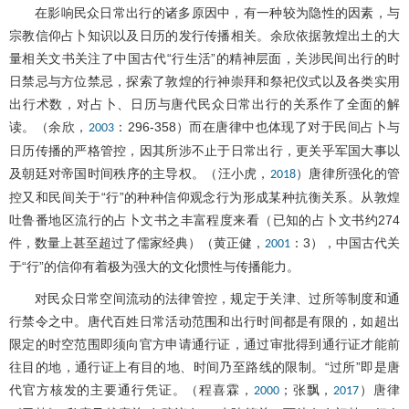
在影响民众日常出行的诸多原因中，有一种较为隐性的因素，与
宗教信仰占卜知识以及日历的发行传播相关。余欣依据敦煌出土的大
量相关文书关注了中国古代“行生活”的精神层面，关涉民间出行的时
日禁忌与方位禁忌，探索了敦煌的行神崇拜和祭祀仪式以及各类实用
出行术数，对占卜、日历与唐代民众日常出行的关系作了全面的解
读。（余欣，
：296-358）而在唐律中也体现了对于民间占卜与
2003
日历传播的严格管控，因其所涉不止于日常出行，更关乎军国大事以
及朝廷对帝国时间秩序的主导权。（汪小虎，
）唐律所强化的管
2018
控又和民间关于“行”的种种信仰观念行为形成某种抗衡关系。从敦煌
吐鲁番地区流行的占卜文书之丰富程度来看（已知的占卜文书约274
件，数量上甚至超过了儒家经典）（黄正健，
：3），中国古代关
2001
于“行”的信仰有着极为强大的文化惯性与传播能力。
对民众日常空间流动的法律管控，规定于关津、过所等制度和通
行禁令之中。唐代百姓日常活动范围和出行时间都是有限的，如超出
限定的时空范围即须向官方申请通行证，通过审批得到通行证才能前
往目的地，通行证上有目的地、时间乃至路线的限制。“过所”即是唐
代官方核发的主要通行凭证。（程喜霖，
；张飘，
）唐律
2000
2017