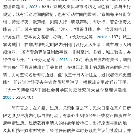
整理课题组，
：539）京城及类似城市各坊之间也有门禁与出行
2006
规定，既有活动时间的限制，也有活动空间的限制：“京城每夕分街立
铺，持更行夜。鼓声绝，则禁人行；晓鼓声动，即听行。若公使赍文
牒者，听。其有婚嫁，亦听。”注云：“须得县牒。丧、病须相告赴，
求访医药，赍本坊文牒者，亦听。”（长孙无忌等，
：137）城主
2013c
掌诸城门，在非法律规定时限内开闭门及行人入出者，城主与行人均
须治罪。“若有警急驿使及制敕事速，非时至州、县者，城主验实，亦
得依法为开。”（长孙无忌等，
：137）若所居县内有关卡，则由
2013c
官方每年正月造簿籍存于关禁处，在簿籍名册上的居民往来时临时申
请，关司查询名册即可通过。但“限三十日内听往返，过限者依式更翻
牒”，即超过时限要去主管官员那里说明，根据规定更改通行证明。
（天一阁博物馆&中国社会科学院历史研究所天圣令整理课题组，
：538-540）
2006
简而言之，在户籍、过所、关禁制度之下，民众日常在其户口所
限之县乡里坊内可以自由行动，有事外出则须经里正或坊正向所在官
府申请过所。过所载有申请人的样貌年龄特征，出行原因与目的地，
及其所携带奴隶财物等，经过任何的关津时必须走官设门禁渡口，并