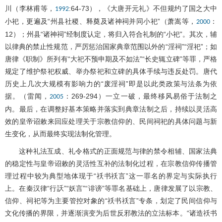
川（李林甫等，
:64-73），《大唐开元礼》不但规约了国之大中
1992
小祀，更遍及“州县社稷、释奠及诸神祠并同小祀”（萧嵩等，
：
2000
12）；州县“诸神祠”经制度认定，将归入符合礼制的“小祀”。其次，辅
以律典的禁止性规范，严厉惩治国家典章范围以外的“淫祠”“淫祀”；如
唐律《职制》所列有“大祀不预申期及不如法”“长史辄立碑”等罪，严格
规定了维护祭祀权威、举办祭祀和立碑的具体手续与违反处罚。唐代
历史上几次大规模有影响力的“废淫祠”即是以此类政策与法条为依
据。（雷闻，
：269-294）一立一破，最终移风易俗于法制之
2005
内。最后，在调整好基本策略并落实到典章法制之后，持续以灵活高
效的皇帝诏敕来回应处理关于宗教信仰的、民间祠祀的具体问题与新
生变化，从而最终实现法制化管理。
这种礼法互成、礼令格式的正面规范与律的禁令相辅、国家法典
的稳定性与皇帝诏敕的灵活性互补的法制化过程，在宗教信仰传播管
理过程中较为典型地体现于“祅书祅言”这一罪名的界定与实际执行
上。在秦汉律“行訞”“妖言”“诽谤”等罪名基础上，唐律发展了以宗教、
信仰、祠祀等为主要管控对象的“祅书祅言”专条，划定了民间信仰与
文化传播的界限，并逐渐演变为后世反邪教法的立法标本。“诸造祅书