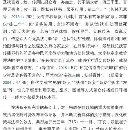
及祅言者，绞。传用以惑众者，亦如之。其不满众者，流三千里。言
理无害者，杖一百。即私有祅书，虽不行用，徒二年。”（长孙无忌
等，
：292）另有关联条款《职制》篇“私有玄象器物”条，本罪
2013d
仅“徒二年”，但“若将传用，言涉不顺者”，则从‘造祅言’法而处死
刑；“谋反大逆”条，若有“自述休徵、假托灵异、妄称兵马、虚说反
由，传惑众人而无真状可验”者，也从“祅法”处理。除特殊时期利用政
治图谶与符命之说谋反的野心家之外，在日常行为中，最易触犯妖言
传播罪行的即是各种民间宗教势力和地方信仰活动。太宗欲定宗教管
理法时便申明缘由：“多有僧徒溺于流俗，或假托神通妄传妖怪，或谬
称医筮左道求财。”（释道宣，
：57）所定僧道专门法即有“假说
2018
灾祥及诈称得圣道条”，严禁僧道“妄说吉凶，妖惑百姓”。（郑显文，
：47-48）唐代文献常见的“妖人” “妖僧”“妖妄”“妖语”“妖术”“左
2004
道”等，也几乎都是利用宗教、巫术、图谶等方式聚众传播或口耳相
传，一经查办都视为触犯本罪。
在法条不断完善的基础上，对于宗教信仰领域的重大传播事件，
统治者便随时势发布皇帝诏敕，并不断完善具体的执行措施，强化政
策与法律的效力。典型如开元三年（715）十一月，“丁亥，妖贼崔子
喦等入相州作乱”，事发两天后，玄宗诏“（乙末）禁白衣长发会”。