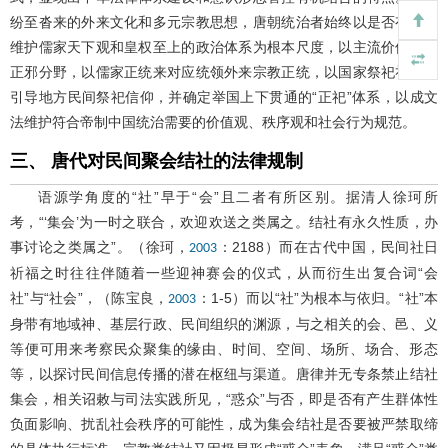
纷至沓来的外来文化和多元宗教思想，唐朝统治者始终以是否有利于
维护儒家天下观和皇权至上的政治体系为根本尺度，以主流价值确定
正邪分野，以儒家正统来对应统领外来宗教正统，以国家祭祀礼仪来
引导地方民间祭祀信仰，并确定举国上下贯通的“正祀”体系，以成文
法维护符合帝制中国统治需要的价值观、秩序观和社会行为规范。
三、 唐代对民间聚会结社的法律规制
语源学角度的“社”早于“会”且二者有所区别。据清人徐珂所
考，“‘集会’为一时之联合，欢迎欢送之类属之。结社有永久性质，办
事讨论之类属之”。（徐珂，
：2188）而在古代中国，民间社日
2003
祈福之时往往伴随着一些迎神赛会的仪式，从而衍生出复合词“会
社”与“社会”，（陈宝良，
：1-5）而以“社”为根本与依归。“社”本
2003
身带有地域神、基层行政、民间组织的渊源，与之相关的会、邑、义
等便可用来考察民众聚集的缘由、时间、空间、场所、场合、形态
等，以探讨民间信息传播的潜在枢纽与渠道。唐律并无专条禁止结社
集会，相关诏敕与司法实践所见，“惑众”与否，即是否有产生群体性
负面影响、扰乱社会秩序的可能性，成为集会结社是否要被严禁取缔