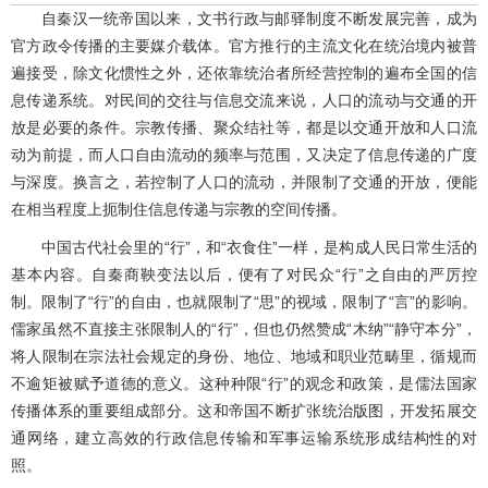
自秦汉一统帝国以来，文书行政与邮驿制度不断发展完善，成为
官方政令传播的主要媒介载体。官方推行的主流文化在统治境内被普
遍接受，除文化惯性之外，还依靠统治者所经营控制的遍布全国的信
息传递系统。对民间的交往与信息交流来说，人口的流动与交通的开
放是必要的条件。宗教传播、聚众结社等，都是以交通开放和人口流
动为前提，而人口自由流动的频率与范围，又决定了信息传递的广度
与深度。换言之，若控制了人口的流动，并限制了交通的开放，便能
在相当程度上扼制住信息传递与宗教的空间传播。
中国古代社会里的“行”，和“衣食住”一样，是构成人民日常生活的
基本内容。自秦商鞅变法以后，便有了对民众“行”之自由的严厉控
制。限制了“行”的自由，也就限制了“思”的视域，限制了“言”的影响。
儒家虽然不直接主张限制人的“行”，但也仍然赞成“木纳”“静守本分”，
将人限制在宗法社会规定的身份、地位、地域和职业范畴里，循规而
不逾矩被赋予道德的意义。这种种限“行”的观念和政策，是儒法国家
传播体系的重要组成部分。这和帝国不断扩张统治版图，开发拓展交
通网络，建立高效的行政信息传输和军事运输系统形成结构性的对
照。