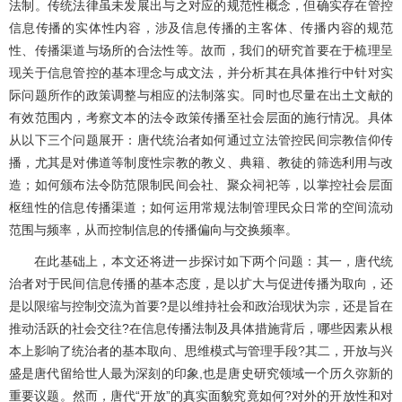
法制。传统法律虽未发展出与之对应的规范性概念，但确实存在管控
信息传播的实体性内容，涉及信息传播的主客体、传播内容的规范
性、传播渠道与场所的合法性等。故而，我们的研究首要在于梳理呈
现关于信息管控的基本理念与成文法，并分析其在具体推行中针对实
际问题所作的政策调整与相应的法制落实。同时也尽量在出土文献的
有效范围内，考察文本的法令政策传播至社会层面的施行情况。具体
从以下三个问题展开：唐代统治者如何通过立法管控民间宗教信仰传
播，尤其是对佛道等制度性宗教的教义、典籍、教徒的筛选利用与改
造；如何颁布法令防范限制民间会社、聚众祠祀等，以掌控社会层面
枢纽性的信息传播渠道；如何运用常规法制管理民众日常的空间流动
范围与频率，从而控制信息的传播偏向与交换频率。
在此基础上，本文还将进一步探讨如下两个问题：其一，唐代统
治者对于民间信息传播的基本态度，是以扩大与促进传播为取向，还
是以限缩与控制交流为首要?是以维持社会和政治现状为宗，还是旨在
推动活跃的社会交往?在信息传播法制及具体措施背后，哪些因素从根
本上影响了统治者的基本取向、思维模式与管理手段?其二，开放与兴
盛是唐代留给世人最为深刻的印象,也是唐史研究领域一个历久弥新的
重要议题。然而，唐代“开放”的真实面貌究竟如何?对外的开放性和对