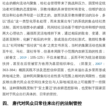
社会的横向流动与聚集，给社会管理带来了挑战和压力。因受特定统
治者对宗教的态度影响，宗教传播的具体管控时有变化，但维护政治
统治和社会秩序却是一以贯之的。故而涉及宗教传播管治的法令，多
以“惑众”这一类型化罪名处理，而未发展出专门的系统的集会结社类
法制。面对当朝禁令的威慑，民间结社活动基于维护信仰和维护传统
两大心理动力，顽强而灵活地维持下来，通过相应的取舍、变通、调
适甚至附和，化解了相应的冲突，形成混合式结社形式。敦煌吐鲁番
出土“社司转帖”“投社状”“社条”之类文书所见，当时的集聚活动也拓展
至牛社、马社、渠社等等，但基本局限于小范围内农耕互助的性质；
（郝春文，
：105-125）不仅未被禁止，反而不时为统治者鼓励
2019
扶持，甚至在后世被官方收用为基层组织单位。（郑显文，
：
2007
363-384）概因其既不涉及思想信仰层面，也并未溢出县乡里而形成
跨地域之势。这种民间聚集结社在性质与范围上相对的局限性，也能
反映出唐代民众在空间往来交往与人际地域流动上可能囿于一些限
制。这种限制既受制于“安土重迁”的农耕思想影响，也受制于国家层
面对于民众出行具体的、日常的管控。
四、 唐代对民众日常往来出行的法制管控