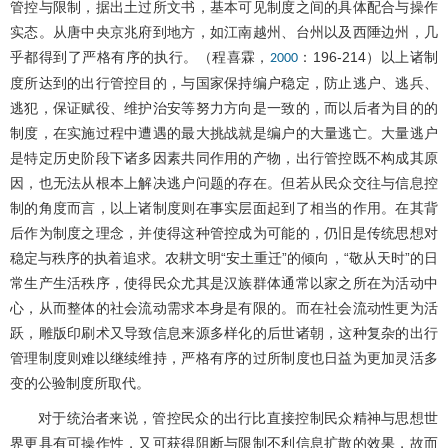
管控与限制，据出土过所文书，基本可见制度之间的具体配合与操作
实态。从唐中央京兆府到地方，如江南越州、台州以及西陲边州，几
乎都得到了严格有序的执行。（程喜霖，
：196-214）以上诸制
2000
度所达到的出行管控目的，与国家保持编户稳定，防止逃户、逃兵、
逃犯，保证赋役、维护治安等努力方向是一致的，而以后者为目的的
制度，在实施过程中遭遇的最大挑战就是编户的大量逃亡。大量逃户
是特定历史阶段下诸多因素共同作用的产物，出行管控既不构成其原
因，也无法从根本上解决逃户问题的存在。但若从民众交往与信息控
制的角度而言，以上诸制度则在事实层面起到了相当的作用。在其背
后作为制度之理念，并使得这种管控成为可能的，仍旧是传统思想对
稳定与秩序的执着追求。农耕文明“安土重迁”的倾向，“敬从天时”的日
常生产生活秩序，使得民众尤其是汉族群体通常以家之所在为活动中
心，从而整体的社会流动需求本身是有限的。而在社会流动性更为活
跃，雕版印刷术又导致信息来源多样化的后世诸朝，这种复杂的出行
管理制度则难以继续维持，严格有序的过所制度也日益为更加灵活多
变的公验制度所取代。
对于统治者来说，管控民众的出行比直接控制民众精神与思想世
界更具有可操作性，又可获得阻断与限制不利信息扩散的效果，故而