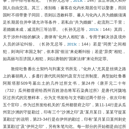
事，亦不得与客相见。”（长孙无忌等，
：144）禁止本国人和外
2013c
国人自由交流。其三，准别格：蕃客在化内长期居住可以娶妻，而回
国时不得带妻子同回，否则以违敕科罪。蕃人与化内人共为婚姻须满
足长期居住并申请允许等条件，若私自“共为婚姻”，处流刑二千里；
若婚姻未成，减流刑三等治罪。（长孙无忌等，
：144）其四，
2013c
关于涉外纠纷的解决，唐律有“化外人相犯”条，专用于解决涉及境外
人员的诉讼纠纷。（长孙无忌等，
：144）若是“同类”之间相
2013c
犯，则询问“本国之制”，依本国“俗法”来处断纠纷；若是“异类”相犯，
如高丽与百济国人相犯，则以唐朝的“国家法律”来论刑定罪。
敦煌吐鲁番出土契约与判案文书所见，“化外人”尤其是丝绸之路
上的蕃胡商人，多遵行唐代民间契约及官方过所制度。典型如吐鲁番
阿斯塔那509号墓出土的几件过所文书，第24件《唐开元二十年
（732）瓜州都督府给西州百姓游击将军石染典过所》是唐代河陇地
区过所式的完整样本，分为文书发给与文书勘过两个部分，依次印有
五个官印，作为过所发给机关的“瓜州都督府之印”，第11-14行是从瓜
州至沙洲的守捉勘过，印有三个“沙洲之印”及“某月某日，某某守捉某
某勘过”的说明，第23-34行是在伊州的勘过，印有“某月某日某州刺史
某某勘过”及“伊州之印”，另有朱笔勾讫。每一部分的开始都是由过所