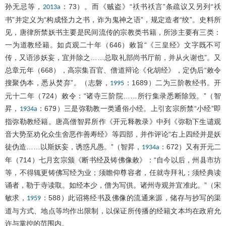
孙无忌等，
：73）。而《贼盗》“祅书祅言”条疏议又另列“祅
2013a
书”并定义为“构成怪力之书，诈为鬼神之语”，规定造者“绞”。史料所
见，唐律所禁妖书主要是民间流传的宗教类书籍，所涉主要有三类：
一为道教经籍。如贞观二十年（646）敕旨“《三皇经》文字既不可
传，又语涉妖妄，宜并除之……总取礼部尚书厅前，并从火谢也”。又
总章元年（668），高宗集百官、僧道辩论《化胡经》，定伪后“敕令
搜聚伪本，悉从焚弃”。（志磐，
：1689）二为三阶教经书。开
1995
元十二年（724）敕令：“诸寺三阶院……所行集录悉断除毁。”（智
昇，
：679）三是弥勒教一类通俗小经。上引玄宗所禁“小经”即
1934a
指弥勒教经籍。唐高僧智昇所作《开元释教录》中列《弥勒下生谴观
音大势至劝化众生舍恶作善寿经》等四部，并作评论“右上四经并是妖
徒伪造……以斯妖妄，诱惑凡愚。”（智昇，
：672）又有开元二
1934a
年（714）七月玄宗颁《断书经及铸佛像敕》：“自今以后，州县市坊
等，不得辄更铸佛写经为业；须瞻仰尊容者，任就寺拜礼；须经典读
诵者，勒于寺读取。如经本少，僧为写供。诸州寺观并宜准此。”（宋
敏求，
：588）此诏将经书及佛像的流通来源，储存与抄写的渠
1959
道与方式、地点等均作出限制，以保证所传播的经籍文本均在政府允
许与掌控的范围内。