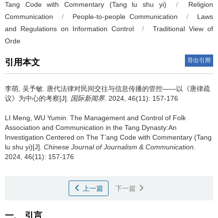
Tang Code with Commentary (Tang lu shu yi)
/
Religion
Communication
/
People-to-people Communication
/
Laws
and Regulations on Information Control
/
Traditional View of
Orde
导出引用
引用本文
李萌
,
吴予敏
.
唐代法律对民间交往与信息传播的管控——以《唐律疏
议》为中心的考察[J].
国际新闻界
. 2024, 46(11): 157-176
LI Meng
,
WU Yumin
.
The Management and Control of Folk
Association and Communication in the Tang Dynasty:An
Investigation Centered on The T’ang Code with Commentary (Tang
lu shu yi)[J].
Chinese Journal of Journalism & Communication
.
2024, 46(11): 157-176
上一篇
下一篇
一、 引言