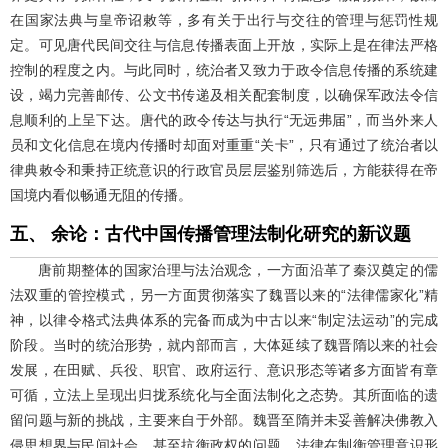
在国家法典与皇帝诏敕等，多有关于出行与交往的管理与惩罚性规
定。可见唐代民间交往与信息传播表面上开放，实际上是在律法严格
控制的程度之内。与此同时，统治者又致力于政令信息传播的系统建
设，竭力完善邮传、公文书传递及相关配套制度，以确保军政法令信
息顺利的上呈下达。唐代的政令传达与执行“无远弗届”，而当外来人
员和文化信息在境内传播时却面对重重“关卡”，只有通过了统治者以
律典敕令和秉持正统意识的行政官员层层鉴别筛选后，方能获得在帝
国境内看似畅通无阻的传播。
五、 余论：古代中国传播管理法制化研究的新议题
唐前期整体的国家治理与法治观念，一方面沿革了秦汉奠定的儒
法双重的管控模式，另一方面贯彻落实了魏晋以来的“法律儒家化”精
神，以律令格式法典体系的完备而成为中古以来“制定法运动”的完成
阶段。当时的统治形势，就内部而言，大体延续了魏晋隋以来的社会
发展，在田赋、兵役、职官、政府运行、意识形态等诸多方面皆有章
可循，立法上呈现出归拢系统化与全面法制化之态势。其所面临的遗
留问题与新的挑战，主要来自于外部。魏晋至隋并未妥善解决佛教入
侵思想界与民间社会、甚至抗衡政权的问题，法律在制衡管理意识形