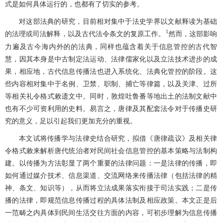
式是如何具体运行的，也都有了切实的参考。
对这部法典的研究，目前相对集中于法史学界以文献释读为基础
1
的法理或司法解释，以及古代法令条文的复原工作。
然而，这部影响
力遍及古今海内外的的法典，同样也蕴含着关于信息管控的古代智
慧，因其本身是中古制定法运动、法律儒家化以及立法技术进步的成
果，相应地，古代信息传播法也进入系统化、法典化管控的阶段。这
些内容相对集中于名例、卫禁、职制、捕亡等律篇，以及关津、过所
等相关礼令格式敕遗文中。同时，敦煌吐鲁番等地出土的法制文献中
也有不少可资利用的史料。易言之，唐律及其配套法令对于传播史研
究的意义，足以引起我们更加充分的重视。
本文试将传播学与法律史结合研究，拟借《唐律疏议》及相关律
令格式敕来解析唐代统治者对民间社会信息管控的基本策略与法制构
建。以传播为方法彰显了两个重要的法律问题：一是法律的传播，即
如何通过媒介技术、信息渠道、交流网络来传播法律（包括法律的精
神、条文、知识等），从而将立法成果落实衔接于司法实践；二是传
播的法律，即规范信息传播过程的具体法制及相应政策。本文正是后
一范畴之内具体到民间生活交往方面的内容，可初步理解为信息传播