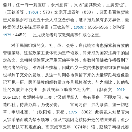
斋月，任一寺一观置讲，余州悉停”，只因“恶其聚众，且虞变也”。
（王钦若等，
：579）文宗开成四年（839），蓝田县百姓贺兰
1960a
进兴聚集乡村百姓五十余人成立念佛会，遭举报后虽有多方异议，最
终竟仍以妖妄谋反罪定案（王钦若等，
：6565-6566；刘昫等，
1960c
：4452），足见统治者对宗教聚集事件戒心之重。
1975
对于民间组织的义、社、邑、会等，唐代统治者也探索着有效的
管理策略。这些政策主要体现为皇帝诏敕，尚未成为国家法典中的固
定条文。北朝时期除两次严重灭佛事件外，多数时候佛教传播得到了
统治者的容忍、准许甚至扶植，因此邑义一类的佛教信仰组织在民间
也得到了充分的发展，从这一时期各地保留下来的大量碑刻与造像题
记可见一斑。民间佛教组织数量众多且规模渐大。与之相比，其他私
社的发展并不突出，多以丧葬互助类邑社为主。（郝春文，
：
2019
105-125）贞观时韦挺上奏：“又闾里细人，每有重丧，不即发问，先
造邑社，待营办具，乃使发丧。……官司习俗，弗为条禁。望一切惩
革，申明礼宪。”（欧阳修，宋祁，
：3902）此奏虽未知是否为
1975
太宗采纳而成为禁令颁布，但从韦挺因之获得升迁的结果来看，至少
太宗是认可其观点的。高宗咸亨五年（674年）诏，延续了韦挺此奏