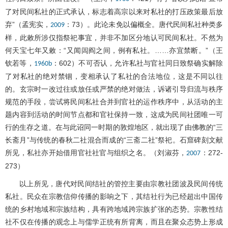
了对民间私社的正式承认，标志着高宗以来对私社的打压政策最后放
弃”（孟宪实，
：73）。此论未免以偏概全。唐代民间私社种类多
2009
样，此敕所涉仅指祭祀事宜，并非不加区分地认可民间私社。不然为
何天宝七年又敕：“又闻闾阎之间，例有私社。……亦宜禁断。”（王
钦若等，
：602）不可否认，允许私社与官社同日致祭确实解除
1960b
了对私社的绝对禁锢，变相承认了私社的合法地位，这是不同以往
的。玄宗时一改过往或放任或严禁的绝对做法，诉诸引导归流与秩序
规范的手段，尝试将民间私社合并到官社的运作秩序中，从活动的主
题内容到活动的时间节点都和官社保持一致，这成为民间社团唯一可
行的生存之道。在与此诏同一时期的敦煌地区，就出现了由佛教的“三
长斋月”与传统的春秋二社混合而成的“三斋二社”祭祀。石窟碑刻文献
所见，私社亦开始借用官社社官与组织之名。（刘淑芬，
：272-
2007
273）
以上所见，唐代对民间结社的管控主要由宗教社团波及民间传统
私社。民众在宗教信仰传播的影响之下，其结社行为已经超出中国传
统的乡村地域和宗族结构，具有跨地域跨宗族扩张的态势。宗教性结
社不仅在传播的观念上与儒学正统有所背离，而且在聚众态势上形成