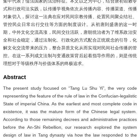
集中代表了儒法国家的法治特征。本文以之为中心，结合唐初诏敕令
式和行政司法实践，以传播学视角依次从传播内容、传播渠道、传播
对象切入，探讨这一法典在应对民间宗教传播、处置民间聚众结社、
管控民众日常出行交往等方面的制度设计。从初唐到盛唐的这一时
期，中外文化交流高涨，民间交往活跃，唐朝统治者为了维系政治安
全和社会稳定，通过法制化、行政化的方式配合正统观念的引导，化
解文化交流带来的压力，整合异质文化从而实现对民间社会传播的管
控。在这一系列成文法制与变通政策背后起着指导作用的，则是传统
理想对于等级秩序与价值体系的终极追求。
Abstract
The present study focused on “Tang Lu Shu Yi”, the very code
representing the feature of the rule of law in the Confucian-legalistic
State of imperial China. As the earliest and most complete code in
existence, it was the mature form of the Chinese legal system.
According to those remaining decrees and administrative practices
before the An-Shi Rebellion, our research explored the system
design of law in Tang dynasty via how the law responded to the