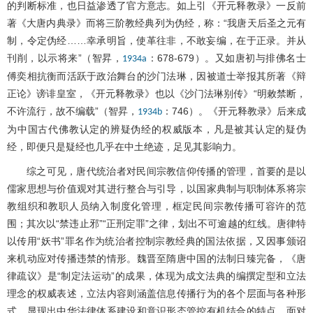
的判断标准，也日益渗透了官方意志。如上引《开元释教录》一反前
著《大唐内典录》而将三阶教经典列为伪经，称：“我唐天后圣之元有
制，令定伪经……幸承明旨，使革往非，不敢妄编，在于正录。并从
刊削，以示将来”（智昇，
：678-679）。又如唐初与排佛名士
1934a
傅奕相抗衡而活跃于政治舞台的沙门法琳，因被道士举报其所著《辩
正论》谤诽皇室，《开元释教录》也以《沙门法琳别传》“明敕禁断，
不许流行，故不编载”（智昇，
：746）。《开元释教录》后来成
1934b
为中国古代佛教认定的辨疑伪经的权威版本，凡是被其认定的疑伪
经，即便只是疑经也几乎在中土绝迹，足见其影响力。
综之可见，唐代统治者对民间宗教信仰传播的管理，首要的是以
儒家思想与价值观对其进行整合与引导，以国家典制与职制体系将宗
教组织和教职人员纳入制度化管理，框定民间宗教传播可容许的范
围；其次以“禁违止邪”“正刑定罪”之律，划出不可逾越的红线。唐律特
以传用“妖书”罪名作为统治者控制宗教经典的国法依据，又因事颁诏
来机动应对传播违禁的情形。魏晋至隋唐中国的法制日臻完备，《唐
律疏议》是“制定法运动”的成果，体现为成文法典的编撰定型和立法
理念的权威表述，立法内容则涵盖信息传播行为的各个层面与各种形
式，显现出中华法律体系建设和意识形态管控有机结合的特点。面对