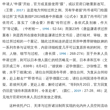
申请人“申牒”开始，官方或直接使用“牒”，或以官府口吻重新改写。
（王蕾，
）这是地方州给过所之例。另有学者据“尚书省司门给圆
2017
珍过所”文书及敦煌P.2819残卷中所载唐《公式令》复原了尚书司门所
依符式，落实了《唐会要》所载“传符过所，各依式及别敕，作大
字”等记载。（中村裕一，
：52-54）而第23件《唐益谦请求过所
1996
案卷》则是西州在接收到唐益谦请过所文书后，进行核对、审核、发
给过所过程的一个案记。随此过所粘连的是过所所申携带财物奴婢的
一系列市券与证明文书，内容详细程度几乎可以复原所有的时间、空
间、人物、细节与过程。（唐长孺，
：268-274）至于外来人员
1996
申请过所，则可以日本僧人圆仁的经历略见一斑。日本承和五年（文
宗开成三年，838年）8月4日，“彼状称：还学僧圆仁、沙弥惟正、惟
晓，水手丁雄满□右，请往台州国清寺寻师，便住台州。为复从台州却
来，赴上都去?”“即答书云：还学僧圆仁□右，请往台州国清寺寻师决
疑。若彼州无师，更赴上都，兼经过诸州。”等到9月20日，官方回复
仍旧是“须待本国表章到，令发赴者”。（圆仁，
：27-28、46）足
2019
见地方官府对外来人员过所发放之谨慎。
这种依托户口、关津与过所诸法制而实现的化内外人员空间流动