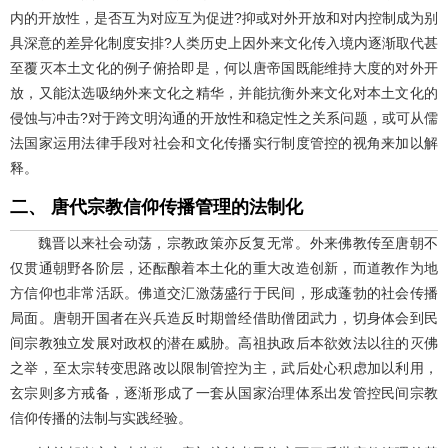
内的开放性，是否互为对应互为促进?抑或对外开放和对内控制成为别
具深意的差异化制度安排?人类历史上因外来文化传入境内逐渐取代甚
至覆灭本土文化的例子俯拾即是，何以唐帝国既能维持大度的对外开
放，又能汰选吸纳外来文化之精华，并能抗衡外来文化对本土文化的
侵蚀与冲击?对于跨文明沟通的开放性和稳定性之关系问题，或可从儒
法国家运用法律手段对社会和文化传播实行制度管控的视角来加以解
释。
二、 唐代宗教信仰传播管理的法制化
魏晋以来社会动荡，宗教政策亦反复无常。外来佛教传至唐朝不
仅贯通朝野各阶层，还酝酿着本土化的重大改造创新，而道教作为地
方信仰也非常活跃。佛道交汇激荡盛行于民间，形成蓬勃的社会传播
局面。唐朝开国者在兴兵造反时期曾经借助僧团武力，切身体会到民
间宗教独立发展对政权的潜在威胁。高祖执政后本欲效法以往的灭佛
之举，至太宗转变思路改以限制管控为主，武后处心积虑加以利用，
玄宗则多方戒备，逐渐形成了一套从国家治理体系出发管控民间宗教
信仰传播的法制与实践经验。