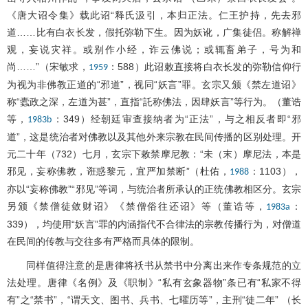
《唐大诏令集》载此诏“释氏汲引，本归正法。仁王护持，先去邪
道……比有白衣长发，假托弥勒下生。因为妖讹，广集徒侣。称解禅
观，妄说灾祥。或别作小经，诈云佛说；或辄畜弟子，号为和
尚……”（宋敏求，
：588）此诏敕直接将白衣长发的弥勒信仰行
1959
为视为非佛教正道的“邪道”，视同“妖言”罪。玄宗又颁《禁左道诏》
称“蠹政之深，左道为甚”，直指“託称佛法，因肆妖言”等行为。（董诰
等，
：349）经朝廷审查接纳者为“正法”，与之相反者即“邪
1983b
道”，这是统治者对佛教以及其他外来宗教在民间传播的区别处理。开
元二十年（732）七月，玄宗下敕禁摩尼教：“未（末）摩尼法，本是
邪见，妄称佛教，诳惑黎元，宜严加禁断”（杜佑，
：1103），
1988
亦以“妄称佛教”“邪见”等词，与统治者所承认的正统佛教相区分。玄宗
另颁《禁僧徒敛财诏》《禁僧俗往还诏》等（董诰等，
：
1983a
339），均使用“妖言”罪的内涵指代不合律法的宗教传播行为，对僧道
在民间的传教与交往多有严格而具体的限制。
同样值得注意的是唐律将祅书从禁书中分离出来作专条规范的立
法处理。唐律《名例》及《职制》“私有玄象器物”条已有“私家不得
有”之“禁书”，“谓天文、图书、兵书、七曜历等”，主刑“徒二年” （长