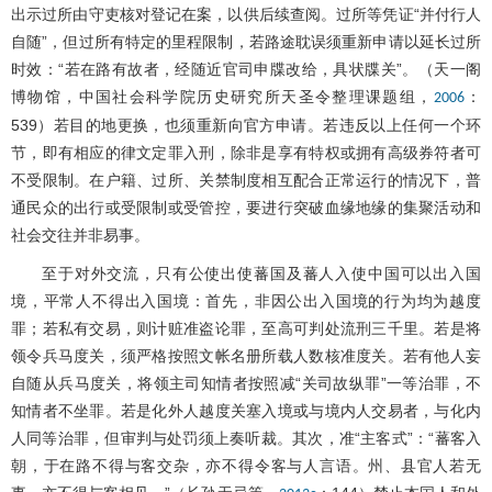
出示过所由守吏核对登记在案，以供后续查阅。过所等凭证“并付行人
自随”，但过所有特定的里程限制，若路途耽误须重新申请以延长过所
时效：“若在路有故者，经随近官司申牒改给，具状牒关”。（天一阁
博物馆，中国社会科学院历史研究所天圣令整理课题组，
：
2006
539）若目的地更换，也须重新向官方申请。若违反以上任何一个环
节，即有相应的律文定罪入刑，除非是享有特权或拥有高级券符者可
不受限制。在户籍、过所、关禁制度相互配合正常运行的情况下，普
通民众的出行或受限制或受管控，要进行突破血缘地缘的集聚活动和
社会交往并非易事。
至于对外交流，只有公使出使蕃国及蕃人入使中国可以出入国
境，平常人不得出入国境：首先，非因公出入国境的行为均为越度
罪；若私有交易，则计赃准盗论罪，至高可判处流刑三千里。若是将
领令兵马度关，须严格按照文帐名册所载人数核准度关。若有他人妄
自随从兵马度关，将领主司知情者按照减“关司故纵罪”一等治罪，不
知情者不坐罪。若是化外人越度关塞入境或与境内人交易者，与化内
人同等治罪，但审判与处罚须上奏听裁。其次，准“主客式”：“蕃客入
朝，于在路不得与客交杂，亦不得令客与人言语。州、县官人若无