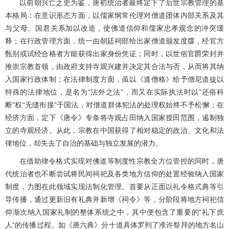
以前朝兴亡之史为鉴，唐初统治者最终定下了后世宗教管理的基
本格局：在意识形态方面，以儒家纲常伦理对僧道团体内部关系及其
与父母、国君关系加以改造，使佛道信仰和儒家忠孝观念的冲突缓
释；在行政管理方面，统一由朝廷祠部给出家僧道颁发度牒，经官方
甄别或试经合格者方能获得出家身份凭证；同时，以世俗官爵荣封并
推崇宗教首领，由政府支持寺观兴建并决定其合法与否，从而将其纳
入国家行政体制；在法律制度方面，虽以《道僧格》给予僧尼道徒以
特殊的法律地位，是名为“法外之法”，而又在实际执法时以“还俗科
断”权“无缝衔接”于国法，对僧道群体犯法的处理权始终不予松懈；在
经济方面，定下《唐令》专条将寺观占田纳入国家授田范围，遏制独
立的寺观经济。从此，宗教在中国获得了相对稳定的政治、文化和法
律地位，却失去了自治的基础与独立发展的潜力。
在借助律令格式实现对佛道等制度性宗教全方位管控的同时，唐
代统治者也不断尝试将民间祠祀及各类地方信仰的处置经验纳入国家
制度，力图在此领域实现法制化管理。首要从正面以礼令格式典等引
导传播，通过更新旧有礼典并新增《祠令》等，分阶段将地方祠祀信
仰渐次纳入国家礼制的整体系统之中，其中便包含了重要的“礼下庶
人”的传播过程。如《唐六典》分十道具体罗列了准许祭拜的地方名山