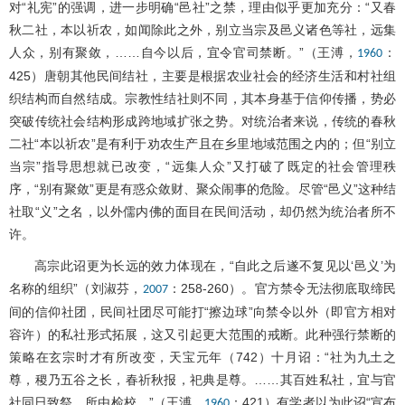
对“礼宪”的强调，进一步明确“邑社”之禁，理由似乎更加充分：“又春
秋二社，本以祈农，如闻除此之外，别立当宗及邑义诸色等社，远集
人众，别有聚敛，……自今以后，宜令官司禁断。”（王溥，
：
1960
425）唐朝其他民间结社，主要是根据农业社会的经济生活和村社组
织结构而自然结成。宗教性结社则不同，其本身基于信仰传播，势必
突破传统社会结构形成跨地域扩张之势。对统治者来说，传统的春秋
二社“本以祈农”是有利于劝农生产且在乡里地域范围之内的；但“别立
当宗”指导思想就已改变，“远集人众”又打破了既定的社会管理秩
序，“别有聚敛”更是有惑众敛财、聚众闹事的危险。尽管“邑义”这种结
社取“义”之名，以外儒内佛的面目在民间活动，却仍然为统治者所不
许。
高宗此诏更为长远的效力体现在，“自此之后遂不复见以‘邑义’为
名称的组织”（刘淑芬，
：258-260）。官方禁令无法彻底取缔民
2007
间的信仰社团，民间社团尽可能打“擦边球”向禁令以外（即官方相对
容许）的私社形式拓展，这又引起更大范围的戒断。此种强行禁断的
策略在玄宗时才有所改变，天宝元年（742）十月诏：“社为九土之
尊，稷乃五谷之长，春祈秋报，祀典是尊。……其百姓私社，宜与官
社同日致祭。所由检校。”（王溥，
：421）有学者以为此诏“宣布
1960