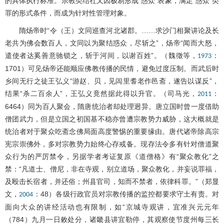
的具体执行标准。宗教类结社又因极易形成“惑众”表象，满足“惑众”类
罪的形式条件，而成为针对性管理对象。
隋炀帝时“令（王）文同巡查河北诸郡。……求沙门相聚讲论及长
老共为佛会数百人，文同以为聚结惑众，尽斩之”，炀帝“闻而大怒，
遣使者达奚善意驰锁之，斩于河间，以谢百姓”。（魏徵等，
：
1973
1701）可见炀帝还能顺应佛教传播的民情，避免过度压制。而武后时
乡间无行之徒王弘义“游赵、贝，见闾里耆老作邑斋，遂告以谋反”，
结果“杀二百余人”，王弘义竟然据此得以升官。（司马光，
：
2011
6464）同为百人聚会，隋唐统治者却处理迥异。唐立国时曾一度借助
僧团武力，但是立国之初国基不稳亦曾遭宗教势力威胁，这大概就是
统治者对于聚众吃斋念佛局面高度警惕的重要缘由。唐代诸帝除高宗
宪宗崇佛外，多对宗教势力始终心存戒备。现存法令多有针对僧道聚
众行为的严厉禁令，另据学者考证复原《道僧格》有“聚众教化”之
禁：“凡道士、僧尼，非在寺观，别立道场，聚众教化，并妄说罪福，
及殴击长宿者，并还俗；州县官司，知而不禁者，依律科罪。”（郑显
文，
：48）各级行政官员对宗教传播的监控都要求守土有责。对
2004
面向大众的讲经活动也有限制，如“京城寺观讲，宜准兴元元年
（784）九月一日敕处分，诸畿县讲宜勒停，其观察使节度州每三长