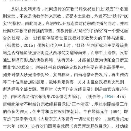
从以上史料来看，民间流传的宗教书籍极易被扣上“妖妄”罪名遭
到查禁，不论是佛教等外来宗教，还是本土道教，均逃不过“祅书”“妖
妄”的指控。由此而论，唐朝在以开放态度对待宗教传播的同时，并未
松懈对宗教书籍传播的审查。佛教传播从“疑经”到“伪经”有一个变化融
合的过程，这一过程更伴随着世俗政权对宗教势力的干涉与渗透。
（张雪松，2015）佛教初传入中土时，“疑经”的判断标准主要看该典
籍是否有确凿证据证明是从西域梵文翻译而来，而非中土造作。只有
通过翻译而形成的佛教典籍，访有梵本，才能被认定为佛陀金口所宣
而非“以沙糅金”。判决经书真伪的决定权以往主要在著名高僧手中。
如齐时僧人妙光造作伪经，妄自称圣，由当地僧正告发后，再由僧佑
等二十位高僧加以鉴定，最终判定伪妄，方才由世俗政权判决死刑，
所造经卷全部焚毁。而唐时《大周刊定众经目录》则是由官方发起主
持，由6名高阶僧官领衔集70余僧之力编订。（明佺等，
：475）
1934
唐朝统治者不时编订宗教经籍目录以“正本清源”，承担实际编撰工作
的虽多为僧人，但主导和监控权则在朝廷。早在麟德元年（664）即
有沙门静泰奉诏撰《大唐东京大敬爱寺一切经论目录》，至晚唐贞元
十六年（800）亦有沙门圆照奉敕撰《贞元新定释教目录》。对伪经