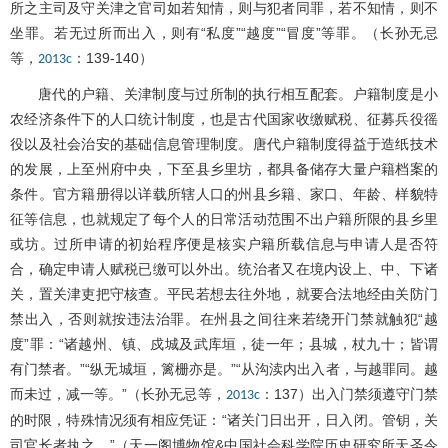
所之主司及守关津之官司如若知情，则与犯者同罪，若不知情，则不
坐罪。若无过所而出入，则有“私度”“越度”“冒度”等罪。（长孙无忌
等，
：139-140）
2013c
唐代的户籍、关津制度与过所制的执行相互配套。户籍制度是小
农经济条件下的人口统计制度，也是古代国家收缴赋税、征募兵役徭
役以及社会治安的基础信息管理制度。唐代户籍制度得益于造纸技术
的发展，上至州府中央，下至县乡里坊，都具备储存大量户籍档案的
条件。官方籍册得以详载所辖人口的州县乡籍、家口、年龄、样貌特
征等信息，也就规定了每个人的日常活动范围不出户籍所限的县乡里
或坊。过所申请的初始程序便是核实户籍所载信息与申请人是否符
合，确定申请人赋税已缴可以外出。统治者又在境内设上、中、下诸
关，置关津吏把守核查。平民若想去往外地，就要合法地经由关防门
禁出入，否则就按违法治罪。在州县之间往来若绕开门禁就触犯“越
度”罪：“诸越州、镇、戍城及武库垣，徒一年；县城，杖九十；皆谓
有门禁者。”“纵无城垣，篱栅亦是。”“从沟渎内出入者，与越罪同。越
而未过，减一等。”（长孙无忌等，
：137）出入门禁须遵守门禁
2013c
的时限，特殊情况须有相应凭证：“诸关门日出开，日入闭。管钥，关
司官长者执之。”（天一阁博物馆&中国社会科学院历史研究所天圣令