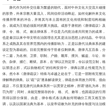
唐代作为对外交往最为繁盛的朝代，面对中外文化大交流大碰撞
的形势，外来宗教大量流入，民间信仰活动蜂起。如何化解外来文化
传播所带来的冲击，并将其与本土固有的文化传统和制度结构相融
合，就成为王朝必须面对的重大挑战。成形于唐初的《唐律疏议》及
律、令、格、式、敕法律体系，不仅是几代统治者共同努力的成果，
也是秦汉以来中华文明在治国理念尤其是法治思想上的结晶。中华法
系之成熟及其在世界范围内的传播影响力，正是以唐代法典体系的建
设定型为基础的。目前完整留传于世者仅剩律典。唐律凡五百条，分
十二篇，为名例、卫禁、职制、户婚、厩库、擅兴、贼盗、斗讼、诈
伪、杂律、捕亡、断狱。原本，在“律以正刑定罪，令以设范立制，格
以禁违止邪，式以轨物程式”的结构安排中，律典以禁止性规范为主
体。然今本《唐律疏议》特殊与卓越之处在于，它是一部附有完整法
律解释的律典。以“疏”“议”逐条解读律文，律疏合体而效力同等。借由
疏议，不仅显见唐代法典体系所一以贯穿之精神，所谓“德礼为本，刑
罚为用”；同时，未能完整留存的令、格、式、敕等，也因疏议的引用
而得以部分保留。由是，律令格式各法典如何明确分工而又相互协
调，以及以国家法典为基本，以皇帝诏敕为补充的律令制度与法治模