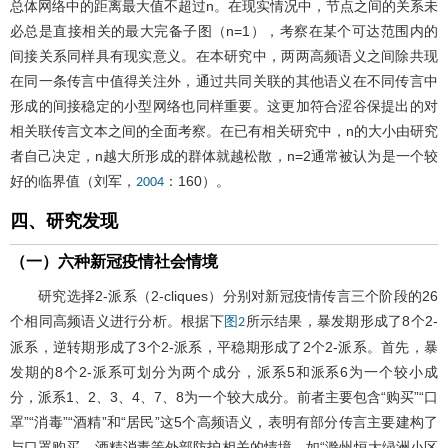
总体网络中的距离最大值不超过n。在现实情况中，节点之间的关系未
必总是直接相关的最大完备子图（n=1），考察在某个可达范围内的
间接关系同样具有现实意义。在本研究中，两两高频语义之间除共现
在同一条传言中值得关注外，通过共同关联的其他语义在不同传言中
形成的间接稳定的小型网络也同样重要。这更加符合涩谷保提出的对
相关联传言文本之间的全面考察。在已有相关研究中，n的大小由研究
者自己决定，n越大所形成的群体就越松散，n=2通常被认为是一个较
好的临界值（刘军，
：160）。
2004
四、研究发现
（一）六种新冠疫情社会情境
研究选择2-派系（2-cliques）分别对新冠疫情传言三个阶段的26
个相同高频语义进行分析。根据下
所示结果，暴发期形成了8个2-
图2
派系，逆转期形成了3个2-派系，平稳期形成了2个2-派系。首先，暴
发期的8个2-派系可划分为两个成分，派系5和派系6为一个较小成
分，派系1、2、3、4、7、8为一个较大成分。前者主要包含“购买”“口
罩”“消毒”“酒精”和“居民”这5个高频语义，表明有部分传言主要建构了
与口罩购买、酒精消毒等外部防护相关的情境。如“滁州恒大绿洲小区