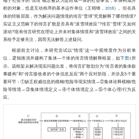
端于社会学的“情境”概念被认为是自成一体的社会事实，本身构成分
析的对象，也是互动秩序的基本运作单位（王晴锋，
）。但在具
2018
体的经验层面，作为解决问题情境的传言“雪球”究竟解释了哪些情境?
实证主义范畴下的传言扩散是否具有“滚雪球效应”?传言“雪球”又如何
滚动?现有传言研究在理论上并未对集体情境和“滚雪球效应”之间的关
系给予足够关注，因而无法解答上述疑问。
根据前文讨论，本研究尝试以“情境”这一中观维度作为分析单
位，逻辑推演并建构了集体—个体的传言情境解释框架，如下
所
图1
示。该框架从解决现实问题出发，将传言扩散划分为“传言者的集体叙
事建构”和“传言接收者的个体信息反应”两个应对阶段，并涉及5个重
要环节：①缺乏权威信息的模糊/危险等现实情境→②集体诠释模糊/危
险等情境→③集体情境定义→④个体情境定义→⑤个体心理/行为反
应。