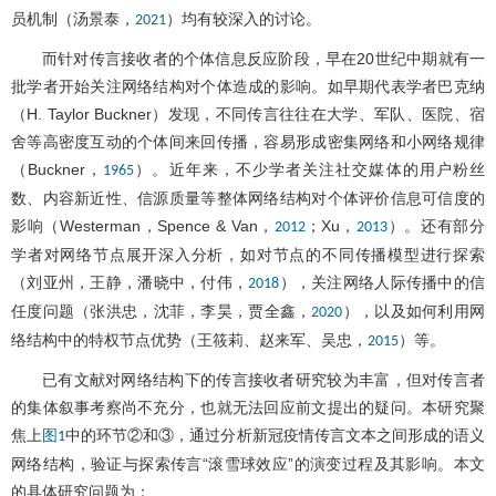
员机制（汤景泰，
）均有较深入的讨论。
2021
而针对传言接收者的个体信息反应阶段，早在20世纪中期就有一
批学者开始关注网络结构对个体造成的影响。如早期代表学者巴克纳
（H. Taylor Buckner）发现，不同传言往往在大学、军队、医院、宿
舍等高密度互动的个体间来回传播，容易形成密集网络和小网络规律
（Buckner，
）。近年来，不少学者关注社交媒体的用户粉丝
1965
数、内容新近性、信源质量等整体网络结构对个体评价信息可信度的
影响（Westerman，Spence & Van，
；Xu，
）。还有部分
2012
2013
学者对网络节点展开深入分析，如对节点的不同传播模型进行探索
（刘亚州，王静，潘晓中，付伟，
），关注网络人际传播中的信
2018
任度问题（张洪忠，沈菲，李昊，贾全鑫，
），以及如何利用网
2020
络结构中的特权节点优势（王筱莉、赵来军、吴忠，
）等。
2015
已有文献对网络结构下的传言接收者研究较为丰富，但对传言者
的集体叙事考察尚不充分，也就无法回应前文提出的疑问。本研究聚
焦上
中的环节②和③，通过分析新冠疫情传言文本之间形成的语义
图1
网络结构，验证与探索传言“滚雪球效应”的演变过程及其影响。本文
的具体研究问题为：