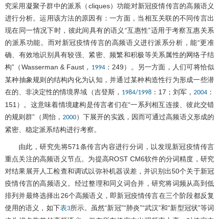
究采用凝聚子群中的派系（cliques）功能对新冠疫情传言的高频语义
进行分析。运用该方法的原因有：一方面，当相互关联的不同传言出
现在同一情况下时，彼此间具有的语义“互惠性”适用于考察互惠关系
的派系功能。而对新冠疫情传言的高频语义进行派系分析，能“更准
确、有效地识别具有较强、紧密、频繁和积极等关系属性的网络子结
构”（Wasserman & Faust，
：249）。另一方面，人们可将恰似
1994
某种抽象规则的结构内化为认知，并通过某种构造性行为形成一些潜
在的、非决定性的情境界域（吉登斯，
：17；刘军，
：
1984/1998
2004
151）。这意味着情境建构是传言者们在“一系列相互连接、彼此交错
的规则群”（周怡，
）下展开的实践，因而可通过高频语义形成的
2000
紧密、稳定派系结构进行考察。
由此，研究先将571条传言内容进行分词，以发现新冠疫情传言
重点关注的高频语义节点。为提高ROST CM6软件的分词精度，研究
对结果展开人工检查和调试以弥补机器误差，并识别出50个关于新冠
疫情传言的高频语义。经过整理和同义词合并，研究将词频从高到低
排列并最终选择出26个高频语义，即新冠疫情传言在三个阶段都反复
使用的语义，如下
所示。虽然“新冠”“肺炎”“武汉”和“新型冠状”等词
表3