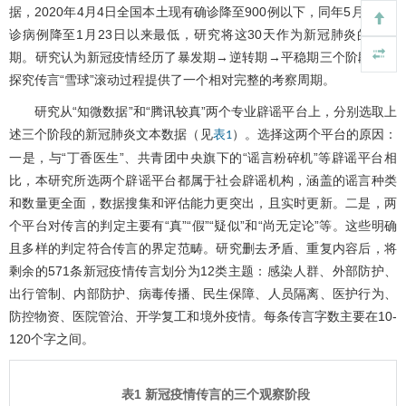
据，2020年4月4日全国本土现有确诊降至900例以下，同年5月3日确
诊病例降至1月23日以来最低，研究将这30天作为新冠肺炎的平稳
期。研究认为新冠疫情经历了暴发期→逆转期→平稳期三个阶段，为
探究传言“雪球”滚动过程提供了一个相对完整的考察周期。
研究从“知微数据”和“腾讯较真”两个专业辟谣平台上，分别选取上
述三个阶段的新冠肺炎文本数据（见
）。选择这两个平台的原因：
表1
一是，与“丁香医生”、共青团中央旗下的“谣言粉碎机”等辟谣平台相
比，本研究所选两个辟谣平台都属于社会辟谣机构，涵盖的谣言种类
和数量更全面，数据搜集和评估能力更突出，且实时更新。二是，两
个平台对传言的判定主要有“真”“假”“疑似”和“尚无定论”等。这些明确
且多样的判定符合传言的界定范畴。研究删去矛盾、重复内容后，将
剩余的571条新冠疫情传言划分为12类主题：感染人群、外部防护、
出行管制、内部防护、病毒传播、民生保障、人员隔离、医护行为、
防控物资、医院管治、开学复工和境外疫情。每条传言字数主要在10-
120个字之间。
表1 新冠疫情传言的三个观察阶段