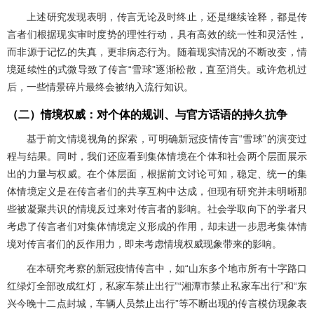
上述研究发现表明，传言无论及时终止，还是继续诠释，都是传
言者们根据现实审时度势的理性行动，具有高效的统一性和灵活性，
而非源于记忆的失真，更非病态行为。随着现实情况的不断改变，情
境延续性的式微导致了传言“雪球”逐渐松散，直至消失。或许危机过
后，一些情景碎片最终会被纳入流行知识。
（二）情境权威：对个体的规训、与官方话语的持久抗争
基于前文情境视角的探索，可明确新冠疫情传言“雪球”的演变过
程与结果。同时，我们还应看到集体情境在个体和社会两个层面展示
出的力量与权威。在个体层面，根据前文讨论可知，稳定、统一的集
体情境定义是在传言者们的共享互构中达成，但现有研究并未明晰那
些被凝聚共识的情境反过来对传言者的影响。社会学取向下的学者只
考虑了传言者们对集体情境定义形成的作用，却未进一步思考集体情
境对传言者们的反作用力，即未考虑情境权威现象带来的影响。
在本研究考察的新冠疫情传言中，如“山东多个地市所有十字路口
红绿灯全部改成红灯，私家车禁止出行”“湘潭市禁止私家车出行”和“东
兴今晚十二点封城，车辆人员禁止出行”等不断出现的传言模仿现象表