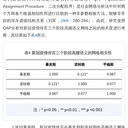
Assignment Procedure，二次分配程序）是社会网络分析法中针对两
个方阵各个格值相似性而进行比较的一种非参数检验方法，能够非常
好的排斥虚假结构关系（刘军，
：280-284）。由此，研究使用
2009
QAP分析对新冠疫情传言三个阶段高频语义网络之间的相关度进行考
察，其结果如下
所示。
表4
表4 新冠疫情传言三个阶段高频语义的网络相关性
暴发期
逆转期
平稳期
暴发期
1.000
0.121*
0.067
逆转期
0.121*
1.000
0.077
平稳期
0.067
0.077
1.000
注：* p<0.05，** p<0.01，*** p <0.001
上述结果表明，新冠疫情传言在暴发期和逆转期的高频语义网络