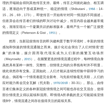
理的开端就会得到其他传言支持。最终，传言之间彼此融合、相互调
适，逐渐趋向于形成某种统一、稳定的情境（Shibutani，
：14-
1966
15，26，69，173）。即使传言一开始有针对同一情况的不同描述，
但差异会在传言者们持续的即兴讨论中减少，传言内容会越来越常规
化，渐渐呈现出一个凝聚共识的标准版本，最终产生一个被广泛接受
的情境定义（Peterson & Gist，
）。
1951
然而，当新冠疫情传言的即兴建构置于数字环境时，丰富的情境
感知和快速的情境流通随之而来。媒介化社会突出了人们对情境“想
象”的体验，媒介因而取代现实成为人们新的频繁互动场所
（Meyrowitz，
）。在频繁更迭的情境流通过程中，每种情境自身
2015
虽然具有某种一体性、完整性，但情境之间的分界线有时并不明显，
彼此依然存有交集。正因如此，人们才能从连续性经验中获得学习的
机会。倘若每一个情境都是完全新奇、与先前经验毫无关联，人们的
应对能力将会完全瓦解（托夫勒，
：30-31）。那么，由传
1970/2018
言者们集体定义的各种新冠疫情情境之间可能也存在交叉混合，使得
部分情境意义得以延续和混用。即情境A所承载的意义可能延续至情
境B中，情境流通之间存在值得关注的延续关系。