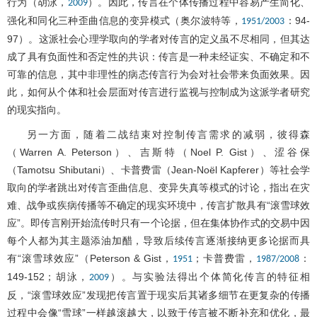
行为（胡泳，
）。因此，传言在个体传播过程中容易产生简化、
2009
强化和同化三种歪曲信息的变异模式（奥尔波特等，
：94-
1951/2003
97）。这派社会心理学取向的学者对传言的定义虽不尽相同，但其达
成了具有负面性和否定性的共识：传言是一种未经证实、不确定和不
可靠的信息，其中非理性的病态传言行为会对社会带来负面效果。因
此，如何从个体和社会层面对传言进行监视与控制成为这派学者研究
的现实指向。
另一方面，随着二战结束对控制传言需求的减弱，彼得森
（Warren A. Peterson）、吉斯特（Noel P. Gist）、涩谷保
（Tamotsu Shibutani）、卡普费雷（Jean-Noël Kapferer）等社会学
取向的学者跳出对传言歪曲信息、变异失真等模式的讨论，指出在灾
难、战争或疾病传播等不确定的现实环境中，传言扩散具有“滚雪球效
应”。即传言刚开始流传时只有一个论据，但在集体协作式的交易中因
每个人都为其主题添油加醋，导致后续传言逐渐接纳更多论据而具
有“滚雪球效应”（Peterson & Gist，
；卡普费雷，
：
1951
1987/2008
149-152；胡泳，
）。与实验法得出个体简化传言的特征相
2009
反，“滚雪球效应”发现把传言置于现实后其诸多细节在更复杂的传播
过程中会像“雪球”一样越滚越大，以致于传言被不断补充和优化，最