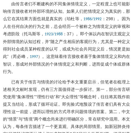
由传言者们不断建构的不同集体情境定义，一定程度上也可能影
响传言接收者对外部环境的认知。如果人们把情境定义为真实的，那
么它在其结果方面也就是真实的（珀杜等，
：298）。因为
1986/1992
人在任何自决的行为之前，总会经历一个被称之为情境定义的审视和
考虑阶段（托马斯等，
：37）。即个体以内在智识主观定义
1923/1988
外部情境的认知过程，并“随之产生相应的客观行为，尤其是一种定义
得到社会成员某种程度的认可，或成为社会共同定义后，情况更是如
此”（芮必峰，
）。这意味着传言接收者基于集体情境定义和内在
1997
智识，形成对外部情况的个体情境定义和判断，进而促成个体或群体
行为。
已有关于传言与情境的讨论给予本文重要启示，但笔者在梳理上
述相关文献时发现，仍有三方面值得进一步探讨。第一，部分传言研
究使用“集体理性”“理性行动”和“大众理性”等概念时，往往将其既作前
提又当结论，形成了循环论证。即先验式地预设了传言者们具有大众
理性这一前提，进而以理性的方式寻求问题情境的答案。第二，中文
的“情景”与“情境”两个概念尚未进行明确区分，常在研究中混用。本文
认为，每条传言描述了一个更直观、具体的局部情景。如新冠肺炎传