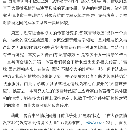
言“目前除沪牌不让进上海”“成都将于3月2日起分批开学”等。情境则是
基于大量微观情景描述而形成的更加多维、复杂的中观景象。鲜有研
究从情境这一中观维度对传言扩散过程及其结果进行充分考察，更未
对情境之间的延续关系展开实证比较。
第三，现有社会学取向的传言研究多把“滚雪球效应”视作一个抽
象、笼统的概念直接运用。该概念源于经济学领域，是对经济投入与
产出之间形成的“规模报酬递增”规律进行的一种形象比喻。而结合已
有传言研究，本文认为传言的“滚雪球效应”是指关于某一情景的传言
一旦具有合理的开端，传言者们就会不断制造出更多相关传言，“雪
球”因此滚动起来。在传言“雪球”不断变大的过程中，那些逐渐达成某
种稳定状态的情境会越来越明显，并促使后续传言不断为其保持稳定
状态服务。由此，形成了以某些稳定情境为核心而展开的“滚雪球效
应”。换言之，本研究关注的“滚雪球效应”主要考察由传言者们集体建
构的情境，能在多大程度上保持稳定，以致于“雪球”能够延续相对紧
实的滚动，而非大量散乱的传言碎片。
藉此，传言中的情境问题目前几乎处于“黑箱”状态，“在大多数情
况下我们没有看到情境的力量”（梅洛维茨，
：23）。而发
1985/2002