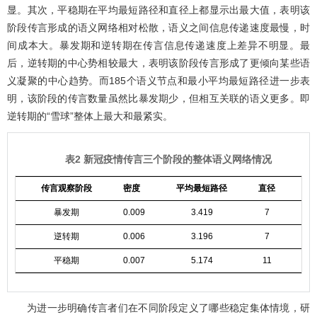
显。其次，平稳期在平均最短路径和直径上都显示出最大值，表明该
阶段传言形成的语义网络相对松散，语义之间信息传递速度最慢，时
间成本大。暴发期和逆转期在传言信息传递速度上差异不明显。最
后，逆转期的中心势相较最大，表明该阶段传言形成了更倾向某些语
义凝聚的中心趋势。而185个语义节点和最小平均最短路径进一步表
明，该阶段的传言数量虽然比暴发期少，但相互关联的语义更多。即
逆转期的“雪球”整体上最大和最紧实。
表2 新冠疫情传言三个阶段的整体语义网络情况
传言观察阶段
密度
平均最短路径
直径
中
暴发期
0.009
3.419
7
0.
逆转期
0.006
3.196
7
0.
平稳期
0.007
5.174
11
0.
为进一步明确传言者们在不同阶段定义了哪些稳定集体情境，研