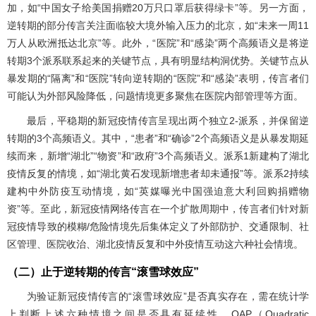
加，如“中国女子给美国捐赠20万只口罩后获得绿卡”等。另一方面，
逆转期的部分传言关注面临较大境外输入压力的北京，如“未来一周11
万人从欧洲抵达北京”等。此外，“医院”和“感染”两个高频语义是将逆
转期3个派系联系起来的关键节点，具有明显结构洞优势。关键节点从
暴发期的“隔离”和“医院”转向逆转期的“医院”和“感染”表明，传言者们
可能认为外部风险降低，问题情境更多聚焦在医院内部管理等方面。
最后，平稳期的新冠疫情传言呈现出两个独立2-派系，并保留逆
转期的3个高频语义。其中，“患者”和“确诊”2个高频语义是从暴发期延
续而来，新增“湖北”“物资”和“政府”3个高频语义。派系1新建构了湖北
疫情反复的情境，如“湖北黄石发现新增患者却未通报”等。派系2持续
建构中外防疫互动情境，如“英媒曝光中国强迫意大利回购捐赠物
资”等。至此，新冠疫情网络传言在一个扩散周期中，传言者们针对新
冠疫情导致的模糊/危险情境先后集体定义了外部防护、交通限制、社
区管理、医院收治、湖北疫情反复和中外疫情互动这六种社会情境。
（二）止于逆转期的传言“滚雪球效应”
为验证新冠疫情传言的“滚雪球效应”是否真实存在，需在统计学
上判断上述六种情境之间是否具有延续性。QAP（Quadratic