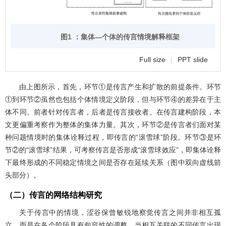
图1 ：集体—个体的传言情境解释框架
Full size
|
PPT slide
由上图所示，首先，环节①是传言产生和扩散的前提条件。环节
①到环节②虽然也包括个体情境定义阶段，但与环节④的差异在于主
体不同。前者针对传言者，后者是传言接收者。在传言建构阶段，本
文更偏重考察作为整体的集体力量。其次，环节②是传言者们面对某
种问题情境时的集体诠释过程，即传言的“滚雪球”阶段。环节③是环
节②的“滚雪球”结果，可考察传言是否形成“滚雪球效应”，即集体诠释
下最终形成的不同稳定情境之间是否存在延续关系（图中双向虚线箭
头部分）。
（二）传言的网络结构研究
关于传言中的情境，涩谷保曾敏锐地察觉传言之间并非相互孤
立，而是在各个阶段具有包容性的调整。当相互关联的不同传言出现