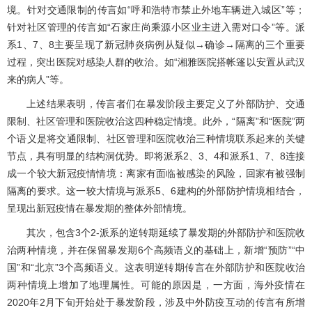
境。针对交通限制的传言如“呼和浩特市禁止外地车辆进入城区”等；
针对社区管理的传言如“石家庄尚乘源小区业主进入需对口令”等。派
系1、7、8主要呈现了新冠肺炎病例从疑似→确诊→隔离的三个重要
过程，突出医院对感染人群的收治。如“湘雅医院搭帐篷以安置从武汉
来的病人”等。
上述结果表明，传言者们在暴发阶段主要定义了外部防护、交通
限制、社区管理和医院收治这四种稳定情境。此外，“隔离”和“医院”两
个语义是将交通限制、社区管理和医院收治三种情境联系起来的关键
节点，具有明显的结构洞优势。即将派系2、3、4和派系1、7、8连接
成一个较大新冠疫情情境：离家有面临被感染的风险，回家有被强制
隔离的要求。这一较大情境与派系5、6建构的外部防护情境相结合，
呈现出新冠疫情在暴发期的整体外部情境。
其次，包含3个2-派系的逆转期延续了暴发期的外部防护和医院收
治两种情境，并在保留暴发期6个高频语义的基础上，新增“预防”“中
国”和“北京”3个高频语义。这表明逆转期传言在外部防护和医院收治
两种情境上增加了地理属性。可能的原因是，一方面，海外疫情在
2020年2月下旬开始处于暴发阶段，涉及中外防疫互动的传言有所增