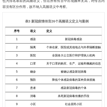
也为排名靠前的高频语义，但在所有传言中出现频率太高，对传言内
容没有区分作用，故不纳入高频语义中考察。
表3 新冠疫情传言26个高频语义定义与案例
序号
语义
定义
1
感染
新冠病毒感染
2
隔离
个体在家、医院或其他地点与外界隔断接触
3
医院
全国各大公立医疗和护理病人机构
4
口罩
关于口罩的购买、生产、运输和佩戴的信息
5
确诊
被确认感染新冠病毒
6
预防
降低个体感染病毒的某种具体措施
7
患者
感染新冠病毒的个体
8
消毒
杀死新冠病毒传播的手段
9
小区
社会居民小区