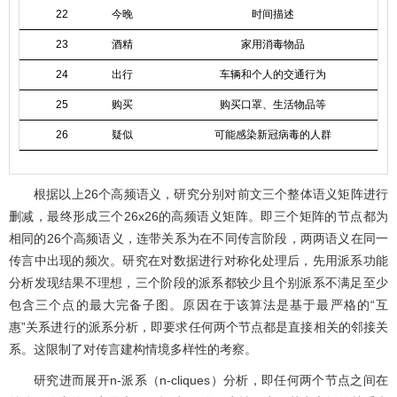
22
今晚
时间描述
23
酒精
家用消毒物品
24
出行
车辆和个人的交通行为
25
购买
购买口罩、生活物品等
26
疑似
可能感染新冠病毒的人群
根据以上26个高频语义，研究分别对前文三个整体语义矩阵进行
删减，最终形成三个26x26的高频语义矩阵。即三个矩阵的节点都为
相同的26个高频语义，连带关系为在不同传言阶段，两两语义在同一
传言中出现的频次。研究在对数据进行对称化处理后，先用派系功能
分析发现结果不理想，三个阶段的派系都较少且个别派系不满足至少
包含三个点的最大完备子图。原因在于该算法是基于最严格的“互
惠”关系进行的派系分析，即要求任何两个节点都是直接相关的邻接关
系。这限制了对传言建构情境多样性的考察。
研究进而展开n-派系（n-cliques）分析，即任何两个节点之间在