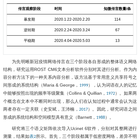
传言观察阶段
时间
知微传言数量/条
暴发期
2020.1.22-2020.2.20
114
逆转期
2020.2.24-2020.3.24
67
平稳期
2020.4.04-2020.5.03
13
为先明晰新冠疫情网络传言在三个阶段各自形成的整体语义网络
结构，研究运用ROST CM6文本分析软件分别对其进行分析。作为内
容分析方法下的一种关系内容分析，该方法基于常用意义共享符号之
间形成的系统结构（Maria & George，
），认为词语在人的记忆
1999
中能够按照出现的频率等级聚集（Collins & Quillian，
）。如果两
1972
个概念在文本中不断同时出现，那么人们在认知过程中通常会认为这
两者存在一定关联（史安斌，王沛楠，
）。因此，研究词语之间
2017
形成的系统结构和空间模型具有意义（Barnett，
）。
1988
研究将三个语义矩阵依次导入Ucinet 6软件，分别对其整网进行
测量，结果如
所示。首先，三个阶段都属于低密度网络，差异不明
表2