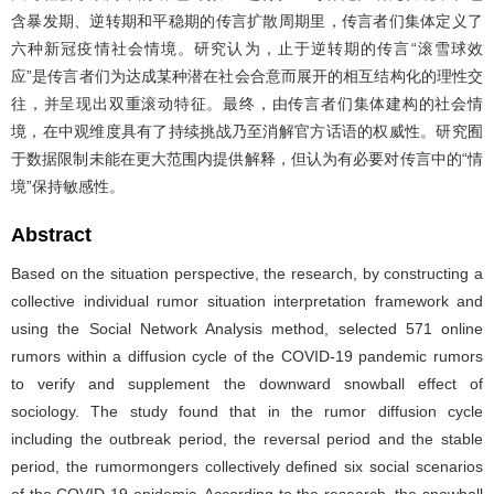
含暴发期、逆转期和平稳期的传言扩散周期里，传言者们集体定义了
六种新冠疫情社会情境。研究认为，止于逆转期的传言“滚雪球效
应”是传言者们为达成某种潜在社会合意而展开的相互结构化的理性交
往，并呈现出双重滚动特征。最终，由传言者们集体建构的社会情
境，在中观维度具有了持续挑战乃至消解官方话语的权威性。研究囿
于数据限制未能在更大范围内提供解释，但认为有必要对传言中的“情
境”保持敏感性。
Abstract
Based on the situation perspective, the research, by constructing a
collective individual rumor situation interpretation framework and
using the Social Network Analysis method, selected 571 online
rumors within a diffusion cycle of the COVID-19 pandemic rumors
to verify and supplement the downward snowball effect of
sociology. The study found that in the rumor diffusion cycle
including the outbreak period, the reversal period and the stable
period, the rumormongers collectively defined six social scenarios
of the COVID-19 epidemic. According to the research, the snowball