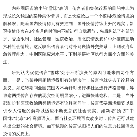
内外圈层皆缩小的“雪球”表明，传言者们集体诠释的目的并非为
形成长久稳固的某种集体情境，而是快速抢占一个个模糊/危险情境的
解释权。随着国内疫情得到有效控制、国外疫情持续上升的现实，新
冠疫情传言在3个多月的时间内不断进行自我调节，先后构筑了外部防
护、交通限制、社区管理、医院收治、湖北疫情反复和中外疫情互动
六种社会情境。这反映出传言者们对外到疫情外交关系，上到政府应
急管理能力，中到医院应对水平，下到基层社区执行力四个方面的关
注。
研究认为促使传言“雪球”处于不断演变的原因可能来自两个方
面。一是，当某种问题情境得到有效解决时，传言也就失去了诠释的
意义。如逆转期间全国范围内不再针对出行和社区进行严格管理，导
致这两类传言存在的现实空间明显缩小，进而快速饱和。二是，当外
部防护和医院收治两类情境还有诠释空间时，传言需要新增细节以提
供令人信服的解释以适应不断更新的社会现实。如新增“预防”“中
国”和“北京”3个高频语义。而当社会环境再次改变时，传言还可以建
构出全新的社会情境。如平稳期的传言试图把人们的注意力拉回湖北
疫情的反复上。