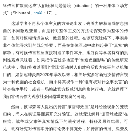
终传言扩散演化成“人们诠释问题情境（situation）的一种集体互动方
式”（Shibutani，
：17）。
1966
这派学者不再从个体主义的方法论出发，去着力解释造成信息扭
曲的不同微观变量，而是转向整体主义的方法论探究作为整体的传
言，如何对模糊情境达成一致意见的过程。在该研究脉络下，事实并
非个体能寻求到的既定答案，而是在集体互动中建构起关于“真实”的
解释，有时候传言甚至直接制造了事件本身。涩谷保等学者持有的批
判性观点意味着，如果把传言过多地置于“制造负面影响”的传统研究
范式中，我们将难以看到“雪球”滚动时人们建构反官方叙事的动机和
目的。如新冠肺炎自2020年暴发以来，相关研究多将新冠疫情传言视
为一种负面的社会危机，而未将其视作一种“谁有权对什么事发言”的
社会抗争手段，或者一场挑战官方权威消息的集体行动。这就遮蔽了
我们将传言作为观察社会问题重要视窗的可能。
然而，彼得森等人提出的传言“滚雪球效应”是对经验现象的笼统
归纳，尚未在实证层面展开充分验证。这就无法解释“滚雪球效应”在
疾病、战争或灾难等真实情况下的演变过程、特征及最终结果。可
见，现有研究对传言本身的讨论仍不算充分，如传言的传播、流变及