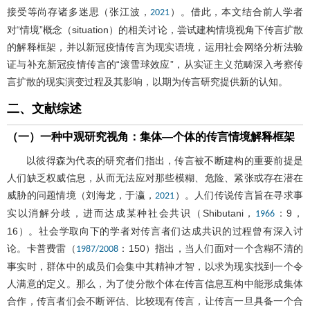
接受等尚存诸多迷思（张江波，
）。借此，本文结合前人学者
2021
对“情境”概念（situation）的相关讨论，尝试建构情境视角下传言扩散
的解释框架，并以新冠疫情传言为现实语境，运用社会网络分析法验
证与补充新冠疫情传言的“滚雪球效应”，从实证主义范畴深入考察传
言扩散的现实演变过程及其影响，以期为传言研究提供新的认知。
二、文献综述
（一）一种中观研究视角：集体—个体的传言情境解释框架
以彼得森为代表的研究者们指出，传言被不断建构的重要前提是
人们缺乏权威信息，从而无法应对那些模糊、危险、紧张或存在潜在
威胁的问题情境（刘海龙，于瀛，
）。人们传说传言旨在寻求事
2021
实以消解分歧，进而达成某种社会共识（Shibutani，
：9，
1966
16）。社会学取向下的学者对传言者们达成共识的过程曾有深入讨
论。卡普费雷（
：150）指出，当人们面对一个含糊不清的
1987/2008
事实时，群体中的成员们会集中其精神才智，以求为现实找到一个令
人满意的定义。那么，为了使分散个体在传言信息互构中能形成集体
合作，传言者们会不断评估、比较现有传言，让传言一旦具备一个合