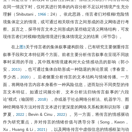
在同一情况下时，仅对其进行简单的内容分析不足以对情境产生充分
理解（Shibutani，
：24）。依此思路，传言者们对模糊/危险情
1966
境集体定义的情境，或可通过相关联传言之间形成的语义网络进行考
察。反言之，探寻传言文本之间形成的某些稳定语义网络结构，可发
现传言者们对模糊/危险情境进行集体情境定义的结果（环节③）。
在上
关于传言者的集体叙事建构阶段，已有研究主要侧重传言
图1
叙事手段和文本特征两个方面。前者主要分析传言叙事在呈现不同故
事时采用的手段，其中既有情境建构对大众情感动员的影响（郭小
安，
），也可通过集体自助形成一种隐退的舆论景观（李春雷，
2013
李少杰，
）。后者侧重分析传言的文本结构与情绪传播。一方
2020
面，将网络传言内容本身看作一种风险信息，进而划分不同类型的传
言文本特征。如通过词频分析、文本分析法归纳传言叙事的“六段
论”模式（喻国明，
），亦或基于社会网络分析法、机器学习、图
2018
神经网络等方法对传言文本进行更深度的网络关系检测和识别等（廖
梦夏，
；Bevin & Cinu，
）。另一方面，将传言的情感驱动
2022
2022
作为研究重点，并对传言的情绪价值与诱导分享（Song，Kwon，
Xu，Huang & Li，
），以及网络传言中虚假信息的情感框架与动
2021