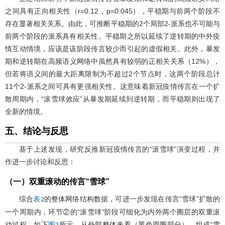
之间具有正向相关性（r=0.12，p=0.045），平稳期与前两个阶段不
存在显著相关关系。由此，可推断平稳期的2个局部2-派系也不可能与
前两个阶段的派系具有相关性。平稳期之所以延续了逆转期的中外疫
情互动情境，应该是该阶段传言较少而引起的虚假相关。此外，暴发
期和逆转期在高频语义网络中虽然具有较弱的正相关关系（12%），
但若将语义间的最大距离限制为不超过2个节点时，这两个阶段总计
11个2-派系之间可具有更强相关性。这意味着新冠疫情传言在一个扩
散周期内，“滚雪球效应”从暴发期延续到逆转期，而平稳期则出现了
全新的情境。
五、结论与反思
基于上述发现，研究反推新冠疫情传言的“滚雪球”演变过程，并
作进一步讨论和反思：
（一）双重滚动的传言“雪球”
综合
的整体网络结构数据，可进一步发现在传言“雪球”扩散的
表2
一个周期内，环节②的“滚雪球”阶段可细化为内外两个圈层的双重滚
动过程，如下
所示。从外部整体来看（黑色圆圈部分），组成“雪