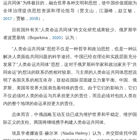
运共同体”为终极目的，融合世界各种文明和思想，使中国价值观能为
全球治理提供思想资源和理论指导（贾文山，江灏峰，赵立敏，
；贾敏，
）。
2017
2018
目前国外有关“人类命运共同体”跨文化研究成果较少。俄罗斯学
者波贾基纳（Bojarkina，
）认为：
2020
“人类命运共同体”思想不仅是一种哲学和政治思想，也是一种以
解决人类面临共同问题的科学途径。中国已经在理论和实践层面充分
发展了“人类命运共同体”思想，这对于俄罗斯科学家和政治家关于“共
同命运”的想法的联系仍然相对较新。习主席的人类命运共同体思想说
明了各国关系的相互依存，鼓励在国际层面建立力量平衡。中国、俄
罗斯、美国等世界大国肩负着特殊的责任。由于它们的影响力，它们
不仅必须对人类的命运与共承担更大的责任，而且必须对包括人类在
内的整个地球的命运承担更大的责任。
总体而言，中俄战略互动互信已成为维护世界和平稳定、维护国
际正义的支柱。两国将继续携手构建人类命运共同体。
埃及学者娜迪亚·赫尔米（Nadia Helmy）认为，外交部依托中国