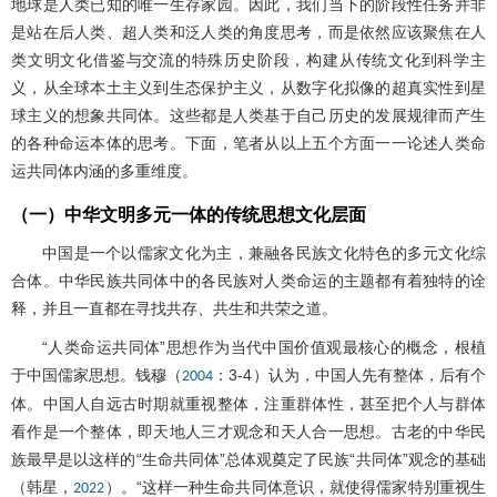
地球是人类已知的唯一生存家园。因此，我们当下的阶段性任务并非
是站在后人类、超人类和泛人类的角度思考，而是依然应该聚焦在人
类文明文化借鉴与交流的特殊历史阶段，构建从传统文化到科学主
义，从全球本土主义到生态保护主义，从数字化拟像的超真实性到星
球主义的想象共同体。这些都是人类基于自己历史的发展规律而产生
的各种命运本体的思考。下面，笔者从以上五个方面一一论述人类命
运共同体内涵的多重维度。
（一）中华文明多元一体的传统思想文化层面
中国是一个以儒家文化为主，兼融各民族文化特色的多元文化综
合体。中华民族共同体中的各民族对人类命运的主题都有着独特的诠
释，并且一直都在寻找共存、共生和共荣之道。
“人类命运共同体”思想作为当代中国价值观最核心的概念，根植
于中国儒家思想。钱穆（
：3-4）认为，中国人先有整体，后有个
2004
体。中国人自远古时期就重视整体，注重群体性，甚至把个人与群体
看作是一个整体，即天地人三才观念和天人合一思想。古老的中华民
族最早是以这样的“生命共同体”总体观奠定了民族“共同体”观念的基础
（韩星，
）。“这样一种生命共同体意识，就使得儒家特别重视生
2022