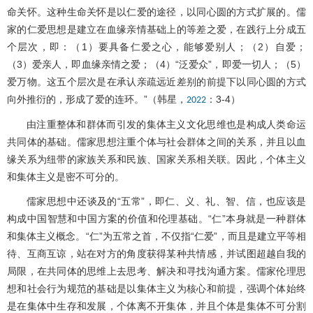
命关怀。这种生命关怀是以仁爱的途径，以同心圆的方式扩展的。儒
家的仁爱思想是建立在血缘亲情基础上的等差之爱，在践行上分成五
个层次，即：（1）要具备仁爱之心，能够爱别人；（2）自爱；
（3）爱亲人，即血缘亲情之爱；（4）“泛爱众”，即爱一切人；（5）
爱万物。这五个层次是在承认亲疏远近差别的前提下以同心圆的方式
向外推衍的，形成了爱的连环。”（韩星，
：3-4）
2022
由注重整体和群体而引发的集体主义文化思维也是构成人类命运
共同体的基础。儒家思想注重个体与社会群体之间的关系，并且以血
缘关系为纽带的家族关系和民族、国家关系相关联。因此，个体主义
和集体主义是密不可分的。
儒家思想中还谈及的“五常”，即仁、义、礼、智、信，也应该是
构成中国智慧和中国方案的价值和伦理基础。“仁”本身就是一种群体
和集体主义概念。“仁”为五常之首，不仅指“仁爱”，而且是建立平等相
待、互商互谅，站在对方的角度获得某种共情感，并试图超越自我的
局限，在共同体的思维上去思考、解决和寻找沟通方案。儒家伦理思
想和社会行为规范的基础是以集体主义为核心和前提，强调个体始终
是在集体中生存和发展，个体离不开集体，并且个体是集体不可分割