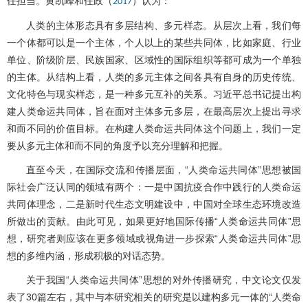
任担当。黄凯峰和任政（
）认为：
2017
人类的主体形态具有多层结构、多元样态。从层次上看，我们每
一个体都可以是一个主体，个人以上的某些共同体，比如家庭、行业
单位、阶级阶层、民族国家、区域性的国际组织等都可成为一个单独
的主体。从结构上看，人类的多元主体之间各具有自身的历史传统、
文化特色与现实样态，是一种多元互补的关系。习近平总书记提出构
建人类命运共同体，旨在面对主体多元多层，在最高层次上提出寻求
和而不同的价值目标。在构建人类命运共同体这个问题上，我们一定
要从多元主体和而不同的角度予以充分理解和把握。
直至今天，在国际交流和传播层面，“人类命运共同体”思想被国
际社会广泛认同的领域有两个：一是中国抗疫合作中践行的人类命运
共同体理念，二是新时代生态文明建设中，中国对全球生态环境改造
所做出的贡献。由此可见，如果更好地国际传播“人类命运共同体”思
想，研究者则应该在更多领域或视角进一步探索“人类命运共同体”思
想的多维内涵，形成积极的对话态势。
关于我国“人类命运共同体”思想的对外传播研究，中文论文仅发
表了30篇左右，其中与本研究相关的研究是以建构多元一体的“人类命