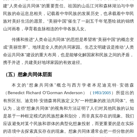
建“人类命运共同体”的重要责任。祖国的山岳江河和森林湖泊与中华
民族的命运息息相关，记载着中华民族的发展历史，也承载着中华民
族对美好生活的愿景。“美丽中国”催生了一副五千年笔墨绘就的锦绣
山河画卷，孕育着血脉相连的中华各族儿女。
传播和推进“人类命运共同体”的思想是希望将“美丽中国”的概念变
成“美丽世界”。地球是全人类的共同家园。生态文明建设是推动“人类
命运共同体”建设的重大布局，也是能够化解国家和民族之间的矛盾，
携手并进，共建美好地球家园的有效途径。
（五）想象共同体层面
本文的“想象共同体”概念与西方学者本尼迪克特·安德森
（Benedict Richard O’Gorman Anderson）（
）所提出的
1983/2005
有所区别。迪克特·安德森将民族定义为“一种想象的政治共同体”。他
认为，这些“想象共同体”的视角和方法证明了人们对其他民族的认知
是基于一种框定模式的民族想象和划分，而非真实存在的现象。我们
应该避免对某个民族和群体的典型化想象投射，而更重要的是在实际
的语境中去探索真实存在的现象。想象共同体通常会把一些分散的和