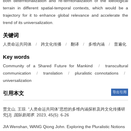
both deterritorialization and re-territorialization of the ideological
terrain in different spatial-temporal contexts, which would be a
trajectory for it to enhance global relevance and accelerate the
trend of its universalization.
关键词
人类命运共同体
/
跨文化传播
/
翻译
/
多维内涵
/
普遍化
Key words
Community of a Shared Future for Mankind
/
transcultural
communication
/
translation
/
pluralistic connotations
/
universalization
导出引用
引用本文
贾文山
,
王琼
.
“人类命运共同体”思想的多维内涵探析及跨文化传播研
究[J].
国际新闻界
. 2023, 45(5): 6-26
JIA Wenshan
,
WANG Qiong John
.
Exploring the Pluralistic Notions