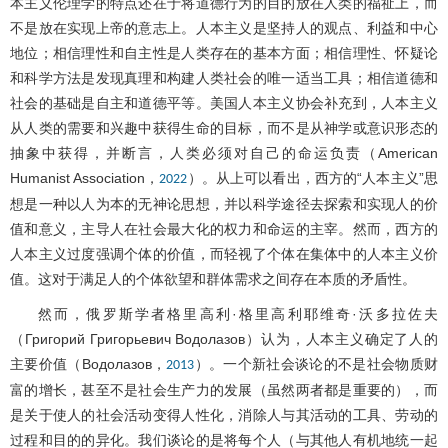
本主义伦理学的特点还在于将道德行为的目的放在人类的福祉上，而
不是放在实现上帝的意志上。人本主义是坚持人的观点、利益和中心
地位；相信理性和自主性是人类存在的基本方面；相信理性、怀疑论
和科学方法是发现真理和构建人类社会的唯一适当工具；相信道德和
社会的基础是自主和道德平等。美国人本主义协会补充到，人本主义
从人类的需要和兴趣中获得生命的目标，而不是从神学或意识形态的
抽象中获得，并断言，人类必须对自己的命运负责（American
Humanist Association，
）。从上可以看出，西方的“人本主义”思
2022
想是一种以人为本的无神论思想，并以科学途径去探索和实现人的价
值和意义，主导人在社会最大化的权力和命运的主宰。然而，西方的
人本主义过度强调个体的价值，而轻视了个体在集体中的人本主义价
值。这对于满足人的个体欲望和群体需求之间存在本质的矛盾性。
然而，俄罗斯学者格里高利·格里高利耶维奇·沃多拉佐夫
（Григорий Григорьевич Водолазов）认为，人本主义确定了人的
主要价值（Водолазов，
）。一个新社会谈论的不是社会物质财
2013
富的增长，甚至不是社会生产力的发展（虽然两者都是重要的），而
是关于使人的社会活动变得人性化，消除人与其活动的工具、劳动的
过程和目的的异化。我们谈论的是将每个人（与其他人有机地统一起