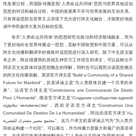
性发展过程，而国际传播是指“人类命运共同体”思想与世界其他近似
思想的对话和融合过程。中国的发展离不开与世界发展的互动关系。
只有将该思想在世界主义语境下充分进行跨文化融合，才能更好地促
成中华民族伟大复兴目标的实现。
有关“人类命运共同体”的思想研究在政治和经济领域颇多，而为
了更好地向全世界传播这一思想，贡献中国智慧和中国方案，可以从
跨文化传播和翻译学的视角对该思想进行深入研究。除了中文原文版
本之外，联合国通用的其他五种官方工作语言的译文，可以反映出不
同语言文化群体对该思想概念的理解，同时也可以观照出该思想概念
的跨文化传播面貌。英语官方译文是“Build a Community of a Shared
Future for Mankind”，其直译涵义是“为人类群体共建一个共享的未
来”。法语官方译文是“Construisons une Communauté De Destin
Pour L’Humanité”, 俄语官方译文是“Cоздании сообщества единой
судьбы человечества”，西班牙语官方译文“Construimos Una
Comunidad De Destino De La Humanidad”，阿拉伯语官方译文“بناء
مجتمع مصير مشترك للبشرية”。这几个译文的直译涵义均为“为人类共
同命运构建一个社区”。可以看出，作为传播力度最大和最广的英语译
文，在语用层面更清晰地翻译出了“人类命运共同体”的思想内涵，其