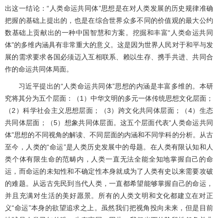
出这一结论：“人类命运共同体”思想是在对人类发展的历史规律准确
把握的基础上提出的，也是在综合世界众多不同的价值观的最大公约
数基础上贡献出的一种中国智慧和方案。挖掘和丰富“人类命运共同
体”的多维内涵具有非常重大的意义。这是因为世界人民对于和平与发
展的需求要求各国必须迈入互相联系、赖以生存、携手共进、共同合
作的命运共同体局面。
习近平提出的“人类命运共同体”思想的内涵是丰富多维的。本研
究将其分为五个层面：（1）中华文明的多元一体传统思想文化层面；
（2）科学社会主义思想层面；（3）跨文化共同体层面；（4）生态
共同体层面；（5）想象共同体层面。这五个层面代表“人类命运共同
体”思想的不同视角的解读、不同层面的内涵和不同学科的分析。从古
至今，人类的“命运”是人类历史发展中的母题。在人类有限认知和人
类个体有限生命的范畴内，人类一直无法全能全知地掌握自己的命
运，而命运的未知性和不确定性本身就成为了人类有史以来需要攻破
的难题。从远古先民到当代人类，一直都希望能够掌握自己的命运，
并且充满对生活的美好愿景。所有的人类文明和文化都建立在对正
义“命运”本身的欲望追求之上。虽然我们把视角投向未来，但是目前