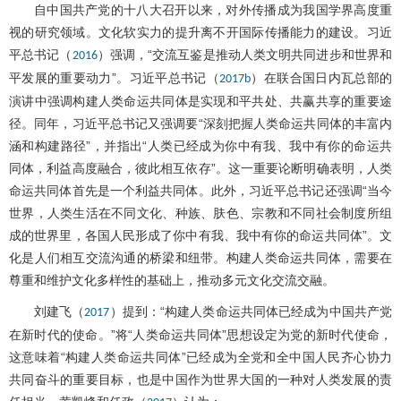
自中国共产党的十八大召开以来，对外传播成为我国学界高度重
视的研究领域。文化软实力的提升离不开国际传播能力的建设。习近
平总书记（
）强调，“交流互鉴是推动人类文明共同进步和世界和
2016
平发展的重要动力”。习近平总书记（
）在联合国日内瓦总部的
2017b
演讲中强调构建人类命运共同体是实现和平共处、共赢共享的重要途
径。同年，习近平总书记又强调要“深刻把握人类命运共同体的丰富内
涵和构建路径”，并指出“人类已经成为你中有我、我中有你的命运共
同体，利益高度融合，彼此相互依存”。这一重要论断明确表明，人类
命运共同体首先是一个利益共同体。此外，习近平总书记还强调“当今
世界，人类生活在不同文化、种族、肤色、宗教和不同社会制度所组
成的世界里，各国人民形成了你中有我、我中有你的命运共同体”。文
化是人们相互交流沟通的桥梁和纽带。构建人类命运共同体，需要在
尊重和维护文化多样性的基础上，推动多元文化交流交融。
刘建飞（
）提到：“构建人类命运共同体已经成为中国共产党
2017
在新时代的使命。”将“人类命运共同体”思想设定为党的新时代使命，
这意味着“构建人类命运共同体”已经成为全党和全中国人民齐心协力
共同奋斗的重要目标，也是中国作为世界大国的一种对人类发展的责