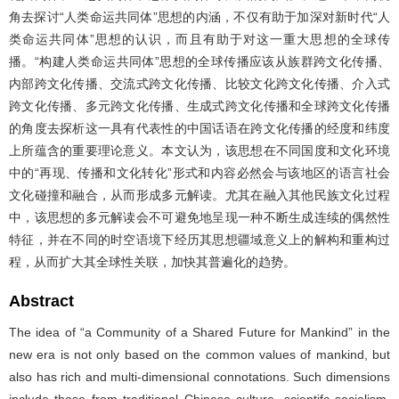
角去探讨“人类命运共同体”思想的内涵，不仅有助于加深对新时代“人
类命运共同体”思想的认识，而且有助于对这一重大思想的全球传
播。“构建人类命运共同体”思想的全球传播应该从族群跨文化传播、
内部跨文化传播、交流式跨文化传播、比较文化跨文化传播、介入式
跨文化传播、多元跨文化传播、生成式跨文化传播和全球跨文化传播
的角度去探析这一具有代表性的中国话语在跨文化传播的经度和纬度
上所蕴含的重要理论意义。本文认为，该思想在不同国度和文化环境
中的“再现、传播和文化转化”形式和内容必然会与该地区的语言社会
文化碰撞和融合，从而形成多元解读。尤其在融入其他民族文化过程
中，该思想的多元解读会不可避免地呈现一种不断生成连续的偶然性
特征，并在不同的时空语境下经历其思想疆域意义上的解构和重构过
程，从而扩大其全球性关联，加快其普遍化的趋势。
Abstract
The idea of “a Community of a Shared Future for Mankind” in the
new era is not only based on the common values of mankind, but
also has rich and multi-dimensional connotations. Such dimensions
include those from traditional Chinese culture, scientifc socialism,