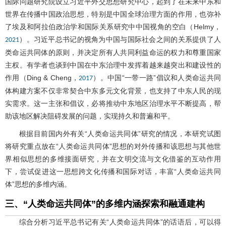
国际问题研究院设立习近平外交思想研究中心，起到了在未来中东和
世界在传播中国政治思想，特别是中国全球治理方面的作用，也弥补
了埃及和阿拉伯政治学和国际关系研究中中国视角的空白（Helmy，
）。习近平总书记的视角为中国与国际社会之间的关系提供了人
2021
类命运共同体的原则，并决定所有人共同利益命运的权力和尊重国家
主权。有学者也谈到中国在中东治理中发挥着越来越突出和建设性的
作用（Ding & Cheng，
）。中国“一带一路”倡议和人类命运共同
2017
体构建方案不仅非常契合中东多元文化背景，也支持了中东人民的现
实需求。这一主张和倡议，必将推动中东地区治理水平不断提高，帮
助该地区解决阻碍发展的问题，实现持久和普遍和平。
根据目前国内外有关“人类命运共同体”研究的情况，本研究试图
将研究重点放在“人类命运共同体”思想的对外传播和该思想与其他世
界相似思想的多维接面研究，并在文明交流与文化借鉴的互动作用
下，尝试促进这一思想跨文化传播和国际对话，丰富“人类命运共同
体”思想的多维内涵。
三、“人类命运共同体”的多维内涵探索和融通建构
综合分析习近平总书记有关“人类命运共同体”的话语后，可以得