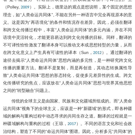
（Polley,
）。实际上，德里达的观点是想说明，某个固定的思想
2009
理念，如“人类命运共同体”, 不能在另外一种语言中完全再现原本的意
义。这是因为“再语境化”的条件和情况存在差异。因此，必须在翻译
和跨文化传播过程中，丰富“人类命运共同体”的多元内涵，并在不同
语境中灵活转化，才能更容易达到跨文化传播的目标。同样，翻译的
不可译性恰恰激发了翻译本身可以推动文本或思想转型的力量，从而
在跨文化意义上产生具有可读性的译本（Sun，
）。通过翻译的
2012
途径去揭示“人类命运共同体”思想内涵的多元性，是一种研究跨文化
传播的重要方法。翻译不是复制，而是再创造，其动态转换属性导
致“人类命运共同体”思想的形态转化，促使多元差异性的生成。跨文
化传播研究的焦点，应该放在“人类命运共同体”思想与世界其他思想
之间的“转型融合”问题上。
传统的全球主义是由国家、民族和文化疆域所组成的。而“人类命
运共同体”视角下的全球主义，应该是一种“新疆域”的形式，即各种疆
域的解构与重构过程中动态寻求的共同生存之道。翻译的过程就是一
种疆域解构与重构的过程（王琼，
）。不同的语言文化和社会政
2017
治结构，塑造了不同的“命运共同体”图谱。因此，分析多元“共同体”的