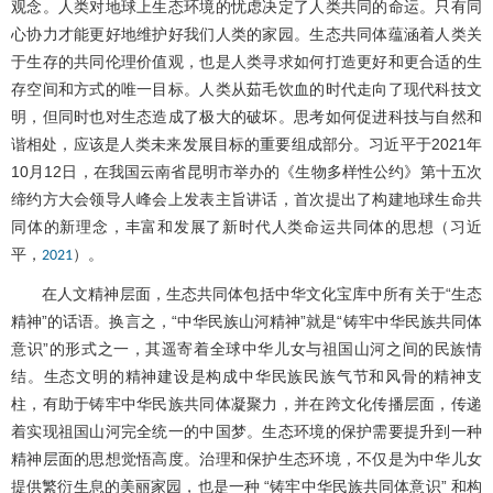
观念。人类对地球上生态环境的忧虑决定了人类共同的命运。只有同
心协力才能更好地维护好我们人类的家园。生态共同体蕴涵着人类关
于生存的共同伦理价值观，也是人类寻求如何打造更好和更合适的生
存空间和方式的唯一目标。人类从茹毛饮血的时代走向了现代科技文
明，但同时也对生态造成了极大的破坏。思考如何促进科技与自然和
谐相处，应该是人类未来发展目标的重要组成部分。习近平于2021年
10月12日，在我国云南省昆明市举办的《生物多样性公约》第十五次
缔约方大会领导人峰会上发表主旨讲话，首次提出了构建地球生命共
同体的新理念，丰富和发展了新时代人类命运共同体的思想（习近
平，
）。
2021
在人文精神层面，生态共同体包括中华文化宝库中所有关于“生态
精神”的话语。换言之，“中华民族山河精神”就是“铸牢中华民族共同体
意识”的形式之一，其遥寄着全球中华儿女与祖国山河之间的民族情
结。生态文明的精神建设是构成中华民族民族气节和风骨的精神支
柱，有助于铸牢中华民族共同体凝聚力，并在跨文化传播层面，传递
着实现祖国山河完全统一的中国梦。生态环境的保护需要提升到一种
精神层面的思想觉悟高度。治理和保护生态环境，不仅是为中华儿女
提供繁衍生息的美丽家园，也是一种 “铸牢中华民族共同体意识” 和构