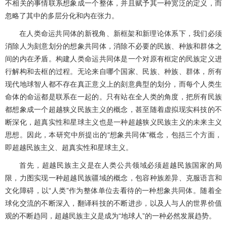
不相关的事情联系想象成一个整体，并且赋予其一种宽泛的定义，而
忽略了其中的多层分化和内在张力。
在人类命运共同体的新视角、新框架和新理论体系下，我们必须
消除人为刻意划分的想象共同体，消除不必要的民族、种族和群体之
间的内在矛盾。构建人类命运共同体是一个对原有框定的民族定义进
行解构和去框的过程。无论来自哪个国家、民族、种族、群体，所有
现代地球智人都不存在真正意义上的刻意典型的划分，而每个人类生
命体的命运都是联系在一起的。只有站在全人类的角度，把所有民族
都想象成一个超越狭义民族主义的概念，甚至随着虚拟现实科技的不
断深化，超真实性和星球主义也是一种超越狭义民族主义的未来主义
思想。因此，本研究中所提出的“想象共同体”概念，包括三个方面，
即超越民族主义、超真实性和星球主义。
首先，超越民族主义是在人类公共领域必须超越民族国家的局
限，力图实现一种超越民族疆域的概念，包容种族差异、克服语言和
文化障碍，以“人类”作为整体单位去看待的一种想象共同体。随着全
球化交流的不断深入，翻译科技的不断进步，以及人与人的世界价值
观的不断趋同，超越民族主义是成为“地球人”的一种必然发展趋势。