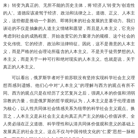
来）转变为真正的、无所不能的历史主体，将‘经济人’转变为‘创造性
的人’。道德应该凌驾于经济、政治和法律之上。道德、正义、人本主
义，这些都是推动一个新的、即将到来的社会发展的主要动力。我们
谈论的不仅是抽象的人道主义情绪和愿望，而且是人本主义，它充分
考虑到社会的成熟程度、开始改变它的力量潜力的规模、这个社会的
文化传统、它的经济、政治和法律特征。因此，这不是善意的人本主
义，而是严格的社会理论所蕴含的人本主义。不是关于徒劳梦想的人
本主义，而是关于一种可行和绝对现实的人本主义。也就是说，关于
真正的人本主义。
可以看出，俄罗斯学者对于前苏联没有坚持实现科学社会主义理
想而感到遗憾。他们心中对“人本主义”的理解与西方的观点有所不
同。西方的观点只是在经历了文艺复兴之后，强调人本的价值和消弱
宗教的力量，但是俄罗斯的哲学观则认为，人本主义是基于伦理道德
为核心，以人性共同体社会情感关系为纽带的科学社会主义观点。换
言之，人本主义是从社会主义走向真正共产主义的核心价值诉求。全
人类必须在正义道德、科学理性和认清共同体价值观和意义的基础上
发展真正的社会主义。这点不仅与中国传统文化的“仁爱”思想一脉相