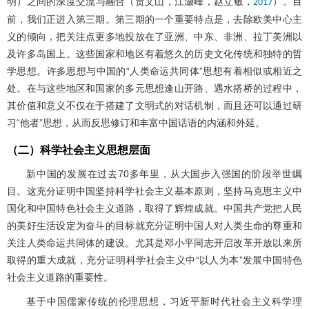
明）之间的深度交流与融合（贾文山，江灏峰，赵立敏，
）。目
2017
前，我们正进入第三期。第三期的一个重要特点是，去除欧美中心主
义的倾向，把关注点更多地投放在了亚洲、中东、非洲、拉丁美洲以
及许多岛国上。这些国家和地区有着悠久的历史文化传统和独特的哲
学思想。许多思想与中国的“人类命运共同体”思想有着相似或相近之
处。在与这些地区和国家的多元思想逢山开路、遇水搭桥的过程中，
其价值和意义不仅在于搭建了文明式的对话机制，而且还可以通过研
习“他者”思想，从而反思修订和丰富中国话语的内涵和外延。
（二）科学社会主义思想层面
新中国的发展在过去70多年里，从大国步入强国的阶段举世瞩
目。这充分证明中国坚持科学社会主义基本原则，坚持马克思主义中
国化和中国特色社会主义道路，取得了辉煌成就。中国共产党把人民
的美好生活设定为奋斗的目标就充分证明中国人对人类生命的尊重和
关注人类命运共同体的建设。尤其是邓小平同志开启改革开放以来所
取得的重大成就，充分证明科学社会主义中“以人为本”发展中国特色
社会主义道路的重要性。
基于中国儒家传统的伦理思想，习近平新时代社会主义科学理