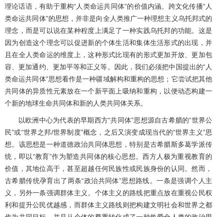
理论话语，有助于重构“人类命运共同体”的价值内涵。跨文化传播“人
类命运共同体”的思想，并非是向全人类推广一种理想主义乌托邦式的
理念，而是可以说在某种程度上满足了一种实践乌托邦的功能。这是
因为创造这个理念可以促进新的个体生活和集体生活形式的出现，并
且在全人类命运的维度上，这种形式比现有的形式更加开放、更加包
容、更加通约、更加平等和正义等。因此，我们必须把中国提出的“人
类命运共同体”思想看作是一种疆域解构和重构的思想；它尝试把其他
共同体的异质性元素放在一个新平面上吸纳和重构，以便动态构建一
个新的地球生命共同体和新的人类共同体关系。
以欧洲中心为代表的早期西方“共同体”思想源自古希腊的“世界公
民”或“世界之邦/世界制度”概念，之后又演变成现当代的“世界主义”思
想。该思想是一种道德政治共同体思想，特别是古希腊斯多葛学派传
统，即以“教育”作为塑造共同体的核心思想。西方人极为重视教育的
价值，其地位高于，甚至超越任何民族性或民族身份的认同。然而，
古希腊传统孕育出了两条“政治共同体”思想路线。一条是强调个人主
义，另外一条强调群体主义。个体主义的路线把重点放在重视公民权
利和提升公民优越感，而群体主义路线则把构建文明社会和世界之都
作为共同目标，并且从个体的尊重转化成了一种热爱全人类的政治思