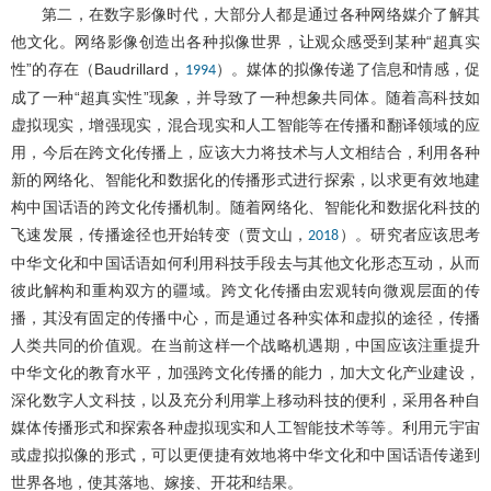
第二，在数字影像时代，大部分人都是通过各种网络媒介了解其
他文化。网络影像创造出各种拟像世界，让观众感受到某种“超真实
性”的存在（Baudrillard，
）。媒体的拟像传递了信息和情感，促
1994
成了一种“超真实性”现象，并导致了一种想象共同体。随着高科技如
虚拟现实，增强现实，混合现实和人工智能等在传播和翻译领域的应
用，今后在跨文化传播上，应该大力将技术与人文相结合，利用各种
新的网络化、智能化和数据化的传播形式进行探索，以求更有效地建
构中国话语的跨文化传播机制。随着网络化、智能化和数据化科技的
飞速发展，传播途径也开始转变（贾文山，
）。研究者应该思考
2018
中华文化和中国话语如何利用科技手段去与其他文化形态互动，从而
彼此解构和重构双方的疆域。跨文化传播由宏观转向微观层面的传
播，其没有固定的传播中心，而是通过各种实体和虚拟的途径，传播
人类共同的价值观。在当前这样一个战略机遇期，中国应该注重提升
中华文化的教育水平，加强跨文化传播的能力，加大文化产业建设，
深化数字人文科技，以及充分利用掌上移动科技的便利，采用各种自
媒体传播形式和探索各种虚拟现实和人工智能技术等等。利用元宇宙
或虚拟拟像的形式，可以更便捷有效地将中华文化和中国话语传递到
世界各地，使其落地、嫁接、开花和结果。