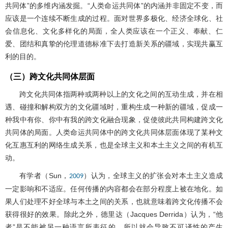
共同体”的多维内涵发掘。“人类命运共同体”的内涵并非固定不变，而
应该是一个连续不断生成的过程。面对世界多极化、经济全球化、社
会信息化、文化多样化的局面，全人类应该在一个正义、奉献、仁
爱、团结和真挚的伦理道德标准下去打造新关系的疆域，实现共赢互
利的目的。
（三）跨文化共同体层面
跨文化共同体指两种或两种以上的文化之间的互动生成，并在相
遇、碰撞和解构双方的文化疆域时，重构生成一种新的疆域，促成一
种我中有你、你中有我的跨文化融合现象，促使彼此共同构建跨文化
共同体的局面。人类命运共同体中的跨文化共同体层面体现了某种文
化互惠互利的网络生成关系，也是全球主义和本土主义之间的有机互
动。
有学者（Sun，
）认为，全球主义的扩张会对本土主义造成
2009
一定影响和不适应。任何传播的内容都会在部分程度上被在地化。如
果人们处理不好全球与本土之间的关系，也就意味着跨文化传播不会
获得很好的效果。除此之外，德里达（Jacques Derrida）认为，“他
者”是不能被另一种语言所表征的，所以就会导致不可译性的产生