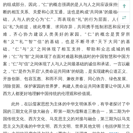
的组成部分。因此，“仁”的概念强调的是人与人之间应该保持持续不
断的相互关系、关爱和心灵互通。这也是构成“共同体”的最核心的基
础。人与人的交心为“仁”，而表现在“礼”的行为层面。人们应该
以“礼”为前提，彼此尊重、求同存异，共同携手抵制邪恶和应对灾
难，齐心协力建设人类美好的家园。“仁”的概念是贯穿所
有“义”“礼”“智”“信”的基础，也是不断寻求“天下大同”的基
础。“仁”与“义”之间体现了相互支持、帮助和众志成城的精
神；“仁”与“智”之间体现了在面对难题和挑战时的中国智慧和中国方
案；“仁”与“信”之间体现了人与人之间最基础的诚信和承诺。一言以蔽
之，“仁”是作为开启“人类命运共同体”的钥匙，是实现建构公道正义、
开放创新、包容互惠、和而不同、兼收并蓄、同心协力、绿色发展、
消除贫困、保护家园的世界梦。构建人类命运共同体需要让中国人和
西方人都更好地理解中国传统的伦理观和价值观。
此外，在以儒家思想为主体的中华文明体系中，有学者探讨了中
国的三期文化开放大融合，即第一期为儒释道三教合一，第二期为中
国传统文化、西方文化、马克思主义的对接与融合，第三期为以马克
思主义为灵魂的中华文明、西方文明、世界其他文明（包括伊斯兰文