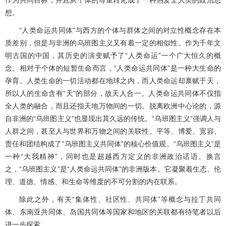
想。
“人类命运共同体”与西方的个体与群体之间的对立性概念存在本
质差别，但是与非洲的乌班图主义又有着一定的相似性。作为千年文
明古国的中国，其历史的演变赋予了“人类命运”一个广大恒久的概
念。相对于个体的短暂生命而言，“人类命运共同体”是一种大生命的
孕育。人类生命的一切活动都在地球之内，而人类命运却禀赋于天，
所以人的生命含有“天”的部分，故天人合一。人类命运共同体不仅指
全人类的融合，而且还指天地万物间的一切。脱离欧洲中心论的，源
自非洲的“乌班图主义”也显现出其久远的传统。“乌班图主义”强调人与
人群之间，甚至人与世界和万物之间的关联性。平等、博爱、宽容、
责任和团结构成了“乌班图主义共同体”的核心价值观。“乌班图主义”是
一种“大我精神”，同时也是超越西方定义的非洲政治话语。换言
之，“乌班图主义”是“人类命运共同体”的非洲版本。它凝聚着生态、伦
理、道德、情感、和生命等维度的不可分割的内在联系。
除此之外，有关“集体性、社区性、共同体”等概念与拉丁共同
体、东南亚共同体、岛国共同体等国家和地区的关联都有待笔者以后
进一步探索。