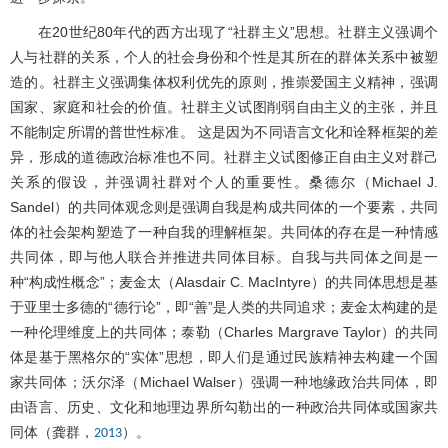
在20世纪80年代的西方出现了“社群主义”思想。社群主义强调个
人与社群的关系，个人的社会身份和个性是其所在的群体关系中被塑
造的。社群主义强调集体权利优先的原则，推崇爱国主义精神，强调
国家、家庭和社会的价值。社群主义试图削弱自由主义的主张，并且
不能制定所谓的普世性标准。 这是因为不同语言文化和诠释框架的差
异，形成的道德政治标准也不同。社群主义试图修正自由主义对群己
关系的假设，并强调社群对个人的重要性。桑德尔（Michael J.
Sandel）的共同体观念则是强调自我是构成共同体的一个要素，共同
体的社会架构塑造了一种自我的理解框架。共同体的存在是一种情感
共同体，即与他人联合并推进共同体目标。自我与共同体之间是一
种“构成性概念”；麦金太（Alasdair C. MacIntyre）的共同体思想是基
于亚里士多德的“德行论”，即“善”是人类的共同追求；麦金太构建的是
一种伦理维度上的共同体；泰勒（Charles Margrave Taylor）的共同
体是基于黑格尔的“实体”思想，即人们是通过民族精神去构建一个国
家共同体；沃尔泽（Michael Walser）强调一种地缘政治共同体，即
由语言、历史、文化和地理边界所勾勒出的一种政治共同体或国家共
同体（龚群，
）。
2013