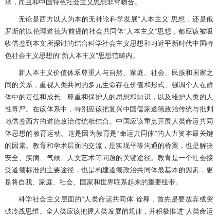
承，而且和中国特色社会主义思想非常吻合。
无论是西方以人为本的无神论科学发展“人本主义”思想，还是俄
罗斯的以伦理道德为前提的社会共同体“人本主义”思想，都应该被吸
收借鉴到本文所探讨的结合科学社会主义思想和习近平新时代中国特
色社会主义思想的“新人本主义”思想范畴内。
新人本主义价值体系尊重人与自然、家庭、社会、民族和国家之
间的关系，重视人类共同的多元生命存在价值和形式、强调个人在群
体中的责任和成长、尊重和保护人的思想和知识，以及维护人类的人
性尊严。在该体系中，特别应该把复兴中国儒家道德政治传统与批判
地借鉴西方的道德政治传统相结合。中国应该重点开展人类命运共同
体思想的教育运动。这是因为教育是“命运共同体”的人力资本最关键
的因素。教育和学术层面的交流，是实现平等沟通的桥梁，也是解决
安全、疾病、气候、人文艺术等问题的关键途径。教育是一个社会接
受道德标准的主要途径，也是构建道德政治共同体最基本的因素，更
是将自我、家庭、社会、国家和世界联系起来的重要纽带。
科学社会主义层面的“人类命运共同体”诠释，首先是要放弃或突
破冷战思维。全人类应该把握人类发展的规律，并积极推进“人类命运