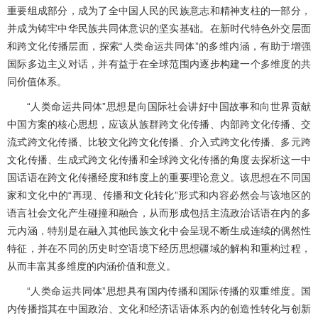
重要组成部分，成为了全中国人民的民族意志和精神支柱的一部分，
并成为铸牢中华民族共同体意识的坚实基础。在新时代特色外交层面
和跨文化传播层面，探索“人类命运共同体”的多维内涵，有助于增强
国际多边主义对话，并有益于在全球范围内逐步构建一个多维度的共
同价值体系。
“人类命运共同体”思想是向国际社会讲好中国故事和向世界贡献
中国方案的核心思想，应该从族群跨文化传播、内部跨文化传播、交
流式跨文化传播、比较文化跨文化传播、介入式跨文化传播、多元跨
文化传播、生成式跨文化传播和全球跨文化传播的角度去探析这一中
国话语在跨文化传播经度和纬度上的重要理论意义。该思想在不同国
家和文化中的“再现、传播和文化转化”形式和内容必然会与该地区的
语言社会文化产生碰撞和融合，从而形成包括主流政治话语在内的多
元内涵，特别是在融入其他民族文化中会呈现不断生成连续的偶然性
特征，并在不同的历史时空语境下经历思想疆域的解构和重构过程，
从而丰富其多维度的内涵价值和意义。
“人类命运共同体”思想具有国内传播和国际传播的双重维度。国
内传播指其在中国政治、文化和经济话语体系内的创造性转化与创新