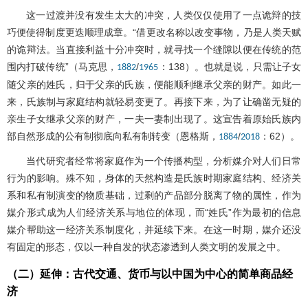
这一过渡并没有发生太大的冲突，人类仅仅使用了一点诡辩的技
巧便使得制度更迭顺理成章。“借更改名称以改变事物，乃是人类天赋
的诡辩法。当直接利益十分冲突时，就寻找一个缝隙以便在传统的范
围内打破传统”（马克思，
/
：138）。也就是说，只需让子女
1882
1965
随父亲的姓氏，归于父亲的氏族，便能顺利继承父亲的财产。如此一
来，氏族制与家庭结构就轻易变更了。再接下来，为了让确凿无疑的
亲生子女继承父亲的财产，一夫一妻制出现了。这宣告着原始氏族内
部自然形成的公有制彻底向私有制转变（恩格斯，
/
：62）。
1884
2018
当代研究者经常将家庭作为一个传播构型，分析媒介对人们日常
行为的影响。殊不知，身体的天然构造是氏族时期家庭结构、经济关
系和私有制演变的物质基础，过剩的产品部分脱离了物的属性，作为
媒介形式成为人们经济关系与地位的体现，而“姓氏”作为最初的信息
媒介帮助这一经济关系制度化，并延续下来。在这一时期，媒介还没
有固定的形态，仅以一种自发的状态渗透到人类文明的发展之中。
（二）延伸：古代交通、货币与以中国为中心的简单商品经
济