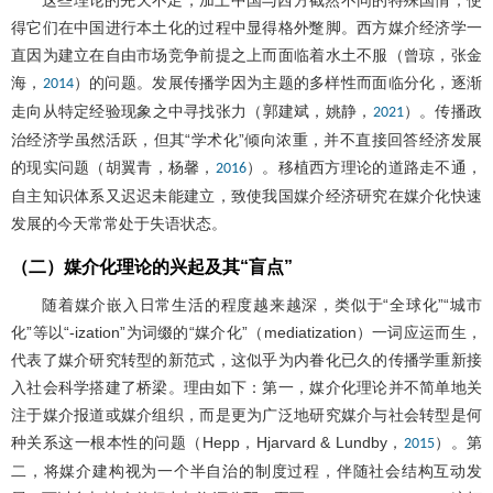
得它们在中国进行本土化的过程中显得格外蹩脚。西方媒介经济学一
直因为建立在自由市场竞争前提之上而面临着水土不服（曾琼，张金
海，
）的问题。发展传播学因为主题的多样性而面临分化，逐渐
2014
走向从特定经验现象之中寻找张力（郭建斌，姚静，
）。传播政
2021
治经济学虽然活跃，但其“学术化”倾向浓重，并不直接回答经济发展
的现实问题（胡翼青，杨馨，
）。移植西方理论的道路走不通，
2016
自主知识体系又迟迟未能建立，致使我国媒介经济研究在媒介化快速
发展的今天常常处于失语状态。
（二）媒介化理论的兴起及其“盲点”
随着媒介嵌入日常生活的程度越来越深，类似于“全球化”“城市
化”等以“-ization”为词缀的“媒介化”（mediatization）一词应运而生，
代表了媒介研究转型的新范式，这似乎为内眷化已久的传播学重新接
入社会科学搭建了桥梁。理由如下：第一，媒介化理论并不简单地关
注于媒介报道或媒介组织，而是更为广泛地研究媒介与社会转型是何
种关系这一根本性的问题（Hepp，Hjarvard & Lundby，
）。第
2015
二，将媒介建构视为一个半自治的制度过程，伴随社会结构互动发