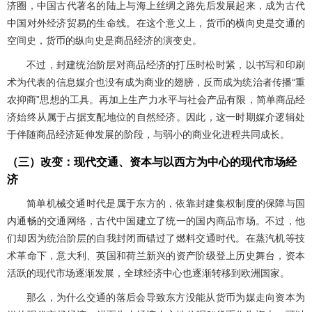
济圈，中国古代著名的陆上与海上丝绸之路先后发展起来，成为古代
中国对外经济贸易的生命线。在这个意义上，货币的横向史是交通的
空间史，货币的纵向史是商品经济的演变史。
不过，封建统治阶层对商品经济的打压时松时紧，以书写和印刷
术为代表的信息媒介也没有成为商业的翅膀，反而成为统治者传播“重
农抑商”思想的工具。再加上生产力水平与社会产品有限，简单商品经
济始终从属于占据支配地位的自然经济。因此，这一时期媒介逻辑处
于伴随商品经济延伸发展的阶段，与弱小的商业化进程共同成长。
（三）改变：现代交通、资本与以西方为中心的现代市场经
济
简单机械交通时代是属于东方的，依靠封建集权制度的保障与国
内通畅的交通网络，古代中国建立了统一的国内商品市场。不过，他
们却因为统治阶层的自我封闭而错过了燃料交通时代。在蒸汽机等技
术革命下，意大利、英国和荷兰新兴的资产阶级登上历史舞台，资本
活跃的现代市场逐渐发展，全球经济中心也逐渐转移到欧洲国家。
那么，为什么交通的落后会导致东方没能从货币为媒走向资本为