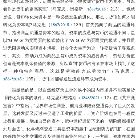
媒的现代市场经济，进而失去经济中心地位呢?“货币作为资本，可以
看作是货币的更高实现”（马克思，恩格斯，
/
：213）。也就
1857
2016
是说，货币转化为资本是一种必然发生的进化。那么，货币如何才能
转化为资本呢?马克思（
/
：139）首先指向了商品的流通环
1867
2018
节，指出商品流通是资本的起点。资本的流通与货币的流通不同，是
以“G-W-G”为卖而买的模式替代了“W-G-W”为买而卖的模式，并且通
过无限运动来实现资本增殖。社会化大生产为这一转变提供了客观条
件。其次，劳动力成为商品是货币成为资本的必要条件，劳动力价值
创造是资本剩余价值的来源。所以直到“货币占有者在市场上找到了这
样一种独特的商品，这就是劳动能力或劳动力”（马克思，
/
：195），货币才能够通过流通环节成为资本。
1867
2018
很显然的是，以自然经济为主导的狭小的国内市场并不能满足货
币转化为资本的条件。马克思和恩格斯（
/
：12）在《共产党
1848
2021
宣言》中指出，“世界市场使商业、航海业和陆路交通得到了巨大的发
展。这种发展又反过来促进了工业的扩展……资产阶级也在同一程度
上得到发展，增加自己的资本，把中世纪遗留下来的一切阶级都排挤
到后面去”。化学燃料交通工具是资本跑赢中世纪旧势力的“腿”，在国
内铁路与公共交通网以及跨国航海业的推动下，一方面，资本在国内