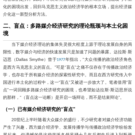
化的困境出发，回归马克思主义政治经济学的根本立场，提出经济媒
介化这一新型分析方法。
二、盲点：多路媒介经济研究的理论瓶颈与本土化困
境
当下媒介经济理论的集体失灵很大程度上源于理论发展自身的局
限性，数字媒介与经济的快速发展只是加速了问题的暴露。达拉斯·斯
迈思（Dallas Smythe）曾于
年指出，“大众传播的政治经济角色
1977
是西方马克思主义的盲点。”可是“盲点”之痛不仅存在于传播政治经济
学，也存在于所有媒介经济的探索性研究中。而且在西方研究传入中
国进行本土化的过程中，这一“盲点”又被进一步放大了。笔者借用“盲
点”一词回顾多路媒介经济研究的困境，也希望如达拉斯·斯迈思所说
的那样，“（盲点这一论断）是开启一场辩论，而不是结束辩论”。
（一）已有媒介经济研究的“盲点”
20世纪上半叶随着大众媒介的盛行，不少研究者对媒介经济功能
产生了兴趣，西方媒介经济学、发展传播学与传播政治经济学纷纷发
展起来。但遗憾的是这些学派各领风骚十几年后都先后进入到瓶颈