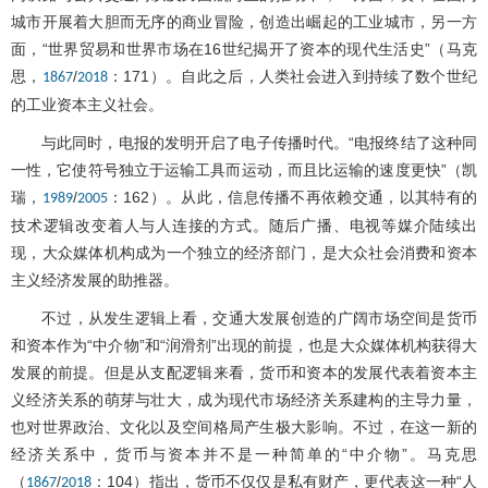
城市开展着大胆而无序的商业冒险，创造出崛起的工业城市，另一方
面，“世界贸易和世界市场在16世纪揭开了资本的现代生活史”（马克
思，
/
：171）。自此之后，人类社会进入到持续了数个世纪
1867
2018
的工业资本主义社会。
与此同时，电报的发明开启了电子传播时代。“电报终结了这种同
一性，它使符号独立于运输工具而运动，而且比运输的速度更快”（凯
瑞，
/
：162）。从此，信息传播不再依赖交通，以其特有的
1989
2005
技术逻辑改变着人与人连接的方式。随后广播、电视等媒介陆续出
现，大众媒体机构成为一个独立的经济部门，是大众社会消费和资本
主义经济发展的助推器。
不过，从发生逻辑上看，交通大发展创造的广阔市场空间是货币
和资本作为“中介物”和“润滑剂”出现的前提，也是大众媒体机构获得大
发展的前提。但是从支配逻辑来看，货币和资本的发展代表着资本主
义经济关系的萌芽与壮大，成为现代市场经济关系建构的主导力量，
也对世界政治、文化以及空间格局产生极大影响。不过，在这一新的
经济关系中，货币与资本并不是一种简单的“中介物”。马克思
（
/
：104）指出，货币不仅仅是私有财产，更代表这一种“人
1867
2018