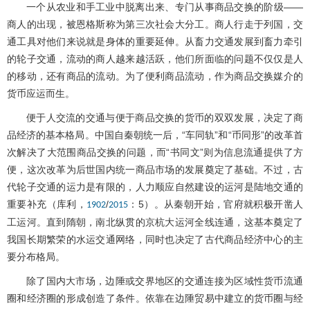
一个从农业和手工业中脱离出来、专门从事商品交换的阶级——
商人的出现，被恩格斯称为第三次社会大分工。商人行走于列国，交
通工具对他们来说就是身体的重要延伸。从畜力交通发展到畜力牵引
的轮子交通，流动的商人越来越活跃，他们所面临的问题不仅仅是人
的移动，还有商品的流动。为了便利商品流动，作为商品交换媒介的
货币应运而生。
便于人交流的交通与便于商品交换的货币的双双发展，决定了商
品经济的基本格局。中国自秦朝统一后，“车同轨”和“币同形”的改革首
次解决了大范围商品交换的问题，而“书同文”则为信息流通提供了方
便，这次改革为后世国内统一商品市场的发展奠定了基础。不过，古
代轮子交通的运力是有限的，人力顺应自然建设的运河是陆地交通的
重要补充（库利，
/
：5）。从秦朝开始，官府就积极开凿人
1902
2015
工运河。直到隋朝，南北纵贯的京杭大运河全线连通，这基本奠定了
我国长期繁荣的水运交通网络，同时也决定了古代商品经济中心的主
要分布格局。
除了国内大市场，边陲或交界地区的交通连接为区域性货币流通
圈和经济圈的形成创造了条件。依靠在边陲贸易中建立的货币圈与经