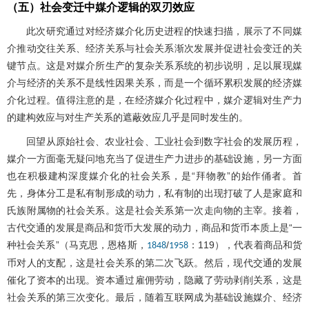
（五）社会变迁中媒介逻辑的双刃效应
此次研究通过对经济媒介化历史进程的快速扫描，展示了不同媒
介推动交往关系、经济关系与社会关系渐次发展并促进社会变迁的关
键节点。这是对媒介所生产的复杂关系系统的初步说明，足以展现媒
介与经济的关系不是线性因果关系，而是一个循环累积发展的经济媒
介化过程。值得注意的是，在经济媒介化过程中，媒介逻辑对生产力
的建构效应与对生产关系的遮蔽效应几乎是同时发生的。
回望从原始社会、农业社会、工业社会到数字社会的发展历程，
媒介一方面毫无疑问地充当了促进生产力进步的基础设施，另一方面
也在积极建构深度媒介化的社会关系，是“拜物教”的始作俑者。首
先，身体分工是私有制形成的动力，私有制的出现打破了人是家庭和
氏族附属物的社会关系。这是社会关系第一次走向物的主宰。接着，
古代交通的发展是商品和货币大发展的动力，商品和货币本质上是“一
种社会关系”（马克思，恩格斯，
/
：119），代表着商品和货
1848
1958
币对人的支配，这是社会关系的第二次飞跃。然后，现代交通的发展
催化了资本的出现。资本通过雇佣劳动，隐藏了劳动剥削关系，这是
社会关系的第三次变化。最后，随着互联网成为基础设施媒介、经济