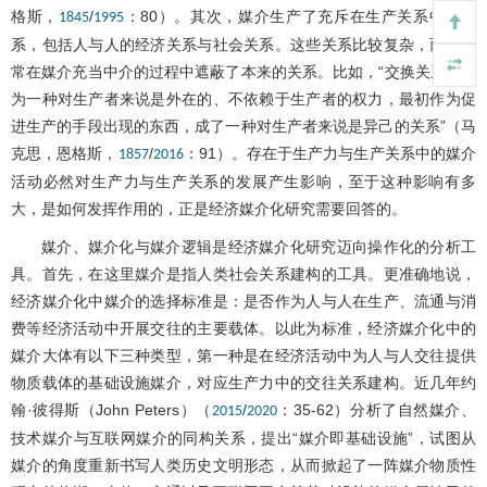
格斯，
/
：80）。其次，媒介生产了充斥在生产关系中的关
1845
1995
系，包括人与人的经济关系与社会关系。这些关系比较复杂，而且常
常在媒介充当中介的过程中遮蔽了本来的关系。比如，“交换关系固定
为一种对生产者来说是外在的、不依赖于生产者的权力，最初作为促
进生产的手段出现的东西，成了一种对生产者来说是异己的关系”（马
克思，恩格斯，
/
：91）。存在于生产力与生产关系中的媒介
1857
2016
活动必然对生产力与生产关系的发展产生影响，至于这种影响有多
大，是如何发挥作用的，正是经济媒介化研究需要回答的。
媒介、媒介化与媒介逻辑是经济媒介化研究迈向操作化的分析工
具。首先，在这里媒介是指人类社会关系建构的工具。更准确地说，
经济媒介化中媒介的选择标准是：是否作为人与人在生产、流通与消
费等经济活动中开展交往的主要载体。以此为标准，经济媒介化中的
媒介大体有以下三种类型，第一种是在经济活动中为人与人交往提供
物质载体的基础设施媒介，对应生产力中的交往关系建构。近几年约
翰·彼得斯（John Peters）（
/
：35-62）分析了自然媒介、
2015
2020
技术媒介与互联网媒介的同构关系，提出“媒介即基础设施”，试图从
媒介的角度重新书写人类历史文明形态，从而掀起了一阵媒介物质性