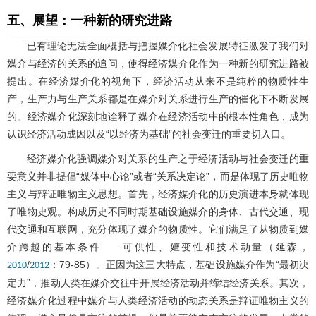
五、展望：一种新的研究进路
已有理论无法全面概括与把握媒介化社会发展特征激发了我们对
媒介与经济的关系的追问，使得经济媒介化作为一种新的研究进路被
提出。在经济媒介化的视角下，经济活动从来不是纯粹的物质性生
产，生产力与生产关系都是在媒介对关系进行生产的催化下不断发展
的。经济媒介化深刻地诠释了媒介在经济活动中的根本性角色，成为
认识经济活动成因以及“以经济为基础”的社会变迁的重要切入口。
经济媒介化强调媒介对关系的生产之于经济活动与社会变迁的重
要意义并非提倡“媒体中心论”或者“关系决定论”，而是体现了历史唯物
主义与辩证唯物主义思想。首先，经济媒介化的历史演进本身就体现
了唯物史观。构成历史不同时期基础设施媒介的身体、古代交通、现
代交通和互联网，充分体现了媒介的物质性。它们满足了从物质到媒
介跨越的基本条件——可供性、嬗变性和技术动量（延森，
/
：79-85）。正因为这三大特点，基础设施媒介作为“最初决
2010
2012
定力”，推动人类在媒介交往中开展经济活动并缔结经济关系。其次，
经济媒介化过程中媒介与人类经济活动的动态关系是辩证唯物主义的