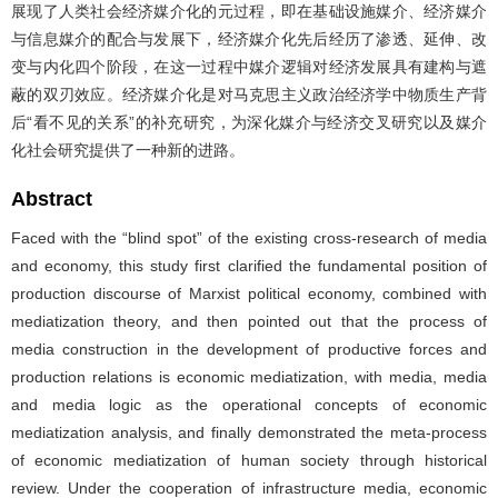
展现了人类社会经济媒介化的元过程，即在基础设施媒介、经济媒介
与信息媒介的配合与发展下，经济媒介化先后经历了渗透、延伸、改
变与内化四个阶段，在这一过程中媒介逻辑对经济发展具有建构与遮
蔽的双刃效应。经济媒介化是对马克思主义政治经济学中物质生产背
后“看不见的关系”的补充研究，为深化媒介与经济交叉研究以及媒介
化社会研究提供了一种新的进路。
Abstract
Faced with the “blind spot” of the existing cross-research of media
and economy, this study first clarified the fundamental position of
production discourse of Marxist political economy, combined with
mediatization theory, and then pointed out that the process of
media construction in the development of productive forces and
production relations is economic mediatization, with media, media
and media logic as the operational concepts of economic
mediatization analysis, and finally demonstrated the meta-process
of economic mediatization of human society through historical
review. Under the cooperation of infrastructure media, economic