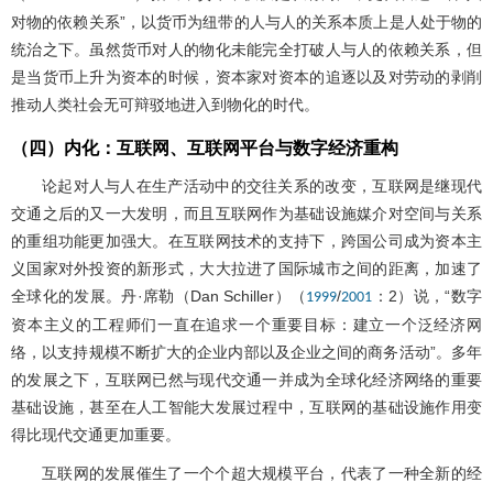
对物的依赖关系”，以货币为纽带的人与人的关系本质上是人处于物的
统治之下。虽然货币对人的物化未能完全打破人与人的依赖关系，但
是当货币上升为资本的时候，资本家对资本的追逐以及对劳动的剥削
推动人类社会无可辩驳地进入到物化的时代。
（四）内化：互联网、互联网平台与数字经济重构
论起对人与人在生产活动中的交往关系的改变，互联网是继现代
交通之后的又一大发明，而且互联网作为基础设施媒介对空间与关系
的重组功能更加强大。在互联网技术的支持下，跨国公司成为资本主
义国家对外投资的新形式，大大拉进了国际城市之间的距离，加速了
全球化的发展。丹·席勒（Dan Schiller）（
/
：2）说，“数字
1999
2001
资本主义的工程师们一直在追求一个重要目标：建立一个泛经济网
络，以支持规模不断扩大的企业内部以及企业之间的商务活动”。多年
的发展之下，互联网已然与现代交通一并成为全球化经济网络的重要
基础设施，甚至在人工智能大发展过程中，互联网的基础设施作用变
得比现代交通更加重要。
互联网的发展催生了一个个超大规模平台，代表了一种全新的经