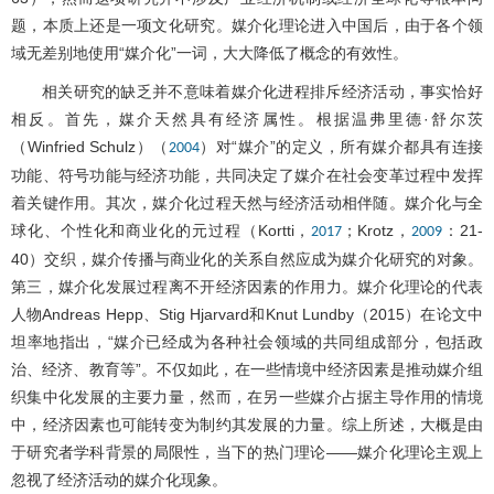
题，本质上还是一项文化研究。媒介化理论进入中国后，由于各个领
域无差别地使用“媒介化”一词，大大降低了概念的有效性。
相关研究的缺乏并不意味着媒介化进程排斥经济活动，事实恰好
相反。首先，媒介天然具有经济属性。根据温弗里德·舒尔茨
（Winfried Schulz）（
）对“媒介”的定义，所有媒介都具有连接
2004
功能、符号功能与经济功能，共同决定了媒介在社会变革过程中发挥
着关键作用。其次，媒介化过程天然与经济活动相伴随。媒介化与全
球化、个性化和商业化的元过程（Kortti，
；Krotz，
：21-
2017
2009
40）交织，媒介传播与商业化的关系自然应成为媒介化研究的对象。
第三，媒介化发展过程离不开经济因素的作用力。媒介化理论的代表
人物Andreas Hepp、Stig Hjarvard和Knut Lundby（2015）在论文中
坦率地指出，“媒介已经成为各种社会领域的共同组成部分，包括政
治、经济、教育等”。不仅如此，在一些情境中经济因素是推动媒介组
织集中化发展的主要力量，然而，在另一些媒介占据主导作用的情境
中，经济因素也可能转变为制约其发展的力量。综上所述，大概是由
于研究者学科背景的局限性，当下的热门理论——媒介化理论主观上
忽视了经济活动的媒介化现象。