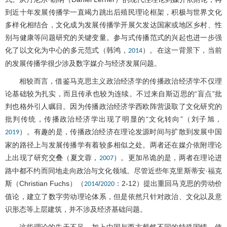
到近十年发展传播学一直竭力跳出后殖民理论框架，积极与世界文化
多样化相结合，文化成为发展传播学开展欠发达国家或地区乡村、性
别与健康等问题研究的关键变量。参与式传播范式的兴起也进一步强
化了以文化为中心的多元范式（韩鸿，
）。在这一背景下，当前
2014
的发展传播学很少涉及数字媒介与经济发展问题。
相较而言，借鉴马克思主义政治经济学的传播政治经济学不仅理
论基础较为扎实，而且传承也较为连续。不过来自斯迈思的“盲点”批
判也格外引人瞩目。因为传播政治经济学西欧阵营汲取了文化研究的
批判传统，传播政治经济学出现了明显的“文化转向”（刘子旭，
）。有趣的是，传播政治经济在理论发源时间与扩散到发展中国
2019
家的路径上与发展传播学有着较多相似之处。两者还在媒介依附理论
上出现了研究交叠（夏文蓉，
）。更加吊诡的是，两者在理论进
2007
路中都不约而同地走向政治与文化领域。尽管近些年克里斯蒂安·福克
斯（Christian Fuchs）（
/
：2-12）提出重回马克思的劳动价
2014
2020
值论，建立了数字劳动理论体系，但是依然只针对政治、文化以及意
识形态等上层建筑，并不涉及经济基础问题。
这些理论的先天不足，加上中国与西方截然不同的特殊国情，使