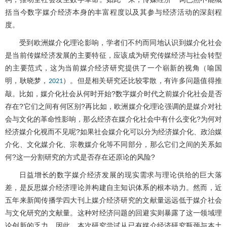
括当今数字媒介经济本身的丰富程度以及其参与经济活动的深刻程
度。
受到欧洲媒介化理论影响，学者们不约而同地认识到媒介化社会
是当前传媒经济发展的主要特征，应该成为研究传媒经济与社会转型
的主要范式，这为当前媒介经济研究提供了一个崭新的视角（喻国
明，耿晓梦，
）。但是相关研究还比较零散，有许多问题值得推
2021
敲。比如，媒介化社会从何时开始?数字媒介时代之前媒介化社会是否
存在?它们之间有何区别?再比如，欧洲媒介化理论强调的是媒介对社
会与文化的革命性影响，那么经济在媒介化社会中有什么变化?为何对
经济媒介化视而不见呢?如果社会媒介化可以分为经济媒介化、政治媒
介化、文化媒介化、宗教媒介化等不同部分，那么它们之间的关系如
何?这一分割研究的方式是否存在还原论的风险?
日益增长的数字媒介经济发展的现实需求与理论供给的巨大落
差，是反思媒介经济理论并构建自主知识体系的根本动力。然而，近
五年来新闻传播学四大刊上媒介经济研究的文献量远远低于媒介社会
与文化研究的文献量。这种对经济问题的回避实则暴露了这一领域理
论创新的乏力。因此，本次研究尝试从已有媒介经济研究瓶颈与本土