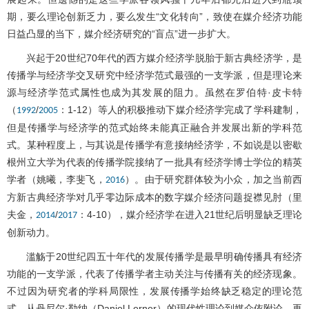
期，要么理论创新乏力，要么发生“文化转向”，致使在媒介经济功能
日益凸显的当下，媒介经济研究的“盲点”进一步扩大。
兴起于20世纪70年代的西方媒介经济学脱胎于新古典经济学，是
传播学与经济学交叉研究中经济学范式最强的一支学派，但是理论来
源与经济学范式属性也成为其发展的阻力。虽然在罗伯特·皮卡特
（
/
：1-12）等人的积极推动下媒介经济学完成了学科建制，
1992
2005
但是传播学与经济学的范式始终未能真正融合并发展出新的学科范
式。某种程度上，与其说是传播学有意接纳经济学，不如说是以密歇
根州立大学为代表的传播学院接纳了一批具有经济学博士学位的精英
学者（姚曦，李斐飞，
）。由于研究群体较为小众，加之当前西
2016
方新古典经济学对几乎零边际成本的数字媒介经济问题捉襟见肘（里
夫金，
/
：4-10），媒介经济学在进入21世纪后明显缺乏理论
2014
2017
创新动力。
滥觞于20世纪四五十年代的发展传播学是最早明确传播具有经济
功能的一支学派，代表了传播学者主动关注与传播有关的经济现象。
不过因为研究者的学科局限性，发展传播学始终缺乏稳定的理论范
式。从丹尼尔·勒纳（Daniel Lerner）的现代性理论到媒介依附论，再