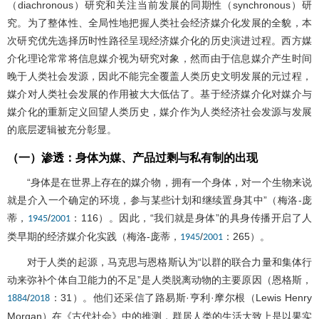
（diachronous）研究和关注当前发展的同期性（synchronous）研
究。为了整体性、全局性地把握人类社会经济媒介化发展的全貌，本
次研究优先选择历时性路径呈现经济媒介化的历史演进过程。西方媒
介化理论常常将信息媒介视为研究对象，然而由于信息媒介产生时间
晚于人类社会发源，因此不能完全覆盖人类历史文明发展的元过程，
媒介对人类社会发展的作用被大大低估了。基于经济媒介化对媒介与
媒介化的重新定义回望人类历史，媒介作为人类经济社会发源与发展
的底层逻辑被充分彰显。
（一）渗透：身体为媒、产品过剩与私有制的出现
“身体是在世界上存在的媒介物，拥有一个身体，对一个生物来说
就是介入一个确定的环境，参与某些计划和继续置身其中”（梅洛-庞
蒂，
/
：116）。因此，“我们就是身体”的具身传播开启了人
1945
2001
类早期的经济媒介化实践（梅洛-庞蒂，
/
：265）。
1945
2001
对于人类的起源，马克思与恩格斯认为“以群的联合力量和集体行
动来弥补个体自卫能力的不足”是人类脱离动物的主要原因（恩格斯，
/
：31）。他们还采信了路易斯·亨利·摩尔根（Lewis Henry
1884
2018
Morgan）在《古代社会》中的推测，群居人类的生活大致上是以果实