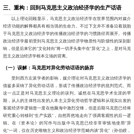
三、重构：回到马克思主义政治经济学的生产话语
以上理论回顾显示，马克思主义政治经济学在世界范围内对媒介
经济功能的解释都具有相当强的生命力。不过下文并不准备沿着脱胎
于马克思主义政治经济学的传播政治经济学的习惯路径而展开。传播
政治经济学最初受到马克思主义政治经济学物质性与阶级性的深刻影
响，但是后来它的“文化转向”将一切矛头集中在“异化”之上，是对马克
思主义政治经济学根本立场的背离。
（一）误解：马克思对异化劳动话语的扬弃
受到西方左派学者的影响，媒介理论对马克思主义政治经济学的
借鉴多采纳了异化劳动话语，形成了传播政治经济学的批判范式。而
这一点正是对马克思主义理论的误判。诚然在马克思学术生涯的早
期，从人的主体性出发的人本主义异化劳动哲学逻辑和从现实出发的
客观经济学逻辑曾一度在他脑海中激烈交锋，但是后期马克思已经将
研究重心转移到“生产实践”，自然而然地走向了强调客观性的后一逻
辑。在《资本论》的写作与出版中马克思已经非常审慎地使用“异
化”一词，仅在历史唯物主义和政治经济学范畴内谈“异化”（孙伯鍨，