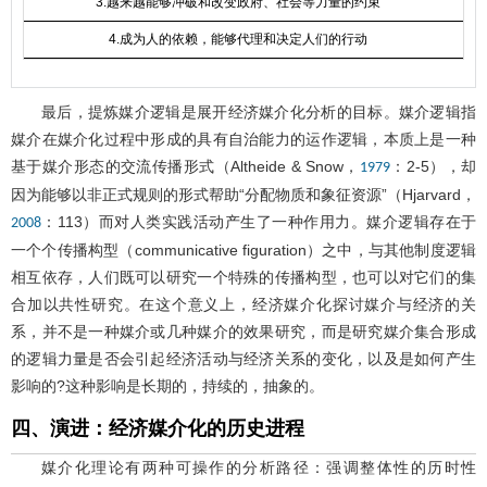
3.越来越能够冲破和改变政府、社会等力量的约束
4.成为人的依赖，能够代理和决定人们的行动
最后，提炼媒介逻辑是展开经济媒介化分析的目标。媒介逻辑指
媒介在媒介化过程中形成的具有自治能力的运作逻辑，本质上是一种
基于媒介形态的交流传播形式（Altheide & Snow，
：2-5），却
1979
因为能够以非正式规则的形式帮助“分配物质和象征资源”（Hjarvard，
：113）而对人类实践活动产生了一种作用力。媒介逻辑存在于
2008
一个个传播构型（communicative figuration）之中，与其他制度逻辑
相互依存，人们既可以研究一个特殊的传播构型，也可以对它们的集
合加以共性研究。在这个意义上，经济媒介化探讨媒介与经济的关
系，并不是一种媒介或几种媒介的效果研究，而是研究媒介集合形成
的逻辑力量是否会引起经济活动与经济关系的变化，以及是如何产生
影响的?这种影响是长期的，持续的，抽象的。
四、演进：经济媒介化的历史进程
媒介化理论有两种可操作的分析路径：强调整体性的历时性