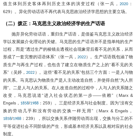
值主体到历史客体再到历史主体的演变过程（张一兵，
：
2020
629）。异化劳动话语不再代表马克思政治经济学思想的主要立场。
（二）拨正：马克思主义政治经济学的生产话语
抛弃异化劳动话语，重归生产话语，是借鉴马克思主义政治经济
学以发展媒介化理论的关键。马克思的生产话语并不是指单纯的生产
过程，而是“透过生产的棱镜去透视社会现象背后看不见的关系，从而
形成了一套完整的话语体系”（张一兵，
）。生产话语既包涵了物
2022
质生产与再生产过程，也包含了建立在物质生产之上的“看不见的关
系”（吴婷，
）。这些“看不见的关系”包括三个方面：一是人与物
2022
的关系。马克思认为物质生产是人主动改造自然，并使得自然“为人所
用”。二是人与人的关系。在人改造自然的过程中，人与人的关系随之
改变，马克思说道“进入社会状态的第一步——依赖”（Marx &
Engels，
/
：259）。三是经济关系与社会制度。因为“没有交
1858
1988
换的劳动几乎和没有劳动的交换一样无用”（Marx & Engels，
/
：239），所以交换关系伴随劳动而出现，交换与分工的不
1858
1988
平等促进社会不同阶级的产生，形成基本经济关系以及相对应的社会
制度。