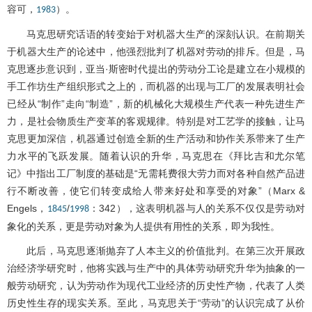
容可，
）。
1983
马克思研究话语的转变始于对机器大生产的深刻认识。在前期关
于机器大生产的论述中，他强烈批判了机器对劳动的排斥。但是，马
克思逐步意识到，亚当·斯密时代提出的劳动分工论是建立在小规模的
手工作坊生产组织形式之上的，而机器的出现与工厂的发展表明社会
已经从“制作”走向“制造”，新的机械化大规模生产代表一种先进生产
力，是社会物质生产变革的客观规律。特别是对工艺学的接触，让马
克思更加深信，机器通过创造全新的生产活动和协作关系带来了生产
力水平的飞跃发展。随着认识的升华，马克思在《拜比吉和尤尔笔
记》中指出工厂制度的基础是“无需耗费很大劳力而对各种自然产品进
行不断改善，使它们转变成给人带来好处和享受的对象”（Marx &
Engels，
/
：342），这表明机器与人的关系不仅仅是劳动对
1845
1998
象化的关系，更是劳动对象为人提供有用性的关系，即为我性。
此后，马克思逐渐抛弃了人本主义的价值批判。在第三次开展政
治经济学研究时，他将实践与生产中的具体劳动研究升华为抽象的一
般劳动研究，认为劳动作为现代工业经济的历史性产物，代表了人类
历史性生存的现实关系。至此，马克思关于“劳动”的认识完成了从价