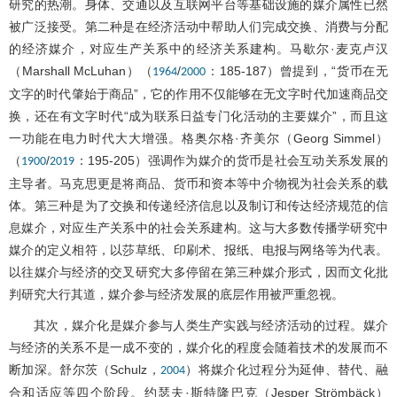
研究的热潮。身体、交通以及互联网平台等基础设施的媒介属性已然
被广泛接受。第二种是在经济活动中帮助人们完成交换、消费与分配
的经济媒介，对应生产关系中的经济关系建构。马歇尔·麦克卢汉
（Marshall McLuhan）（
/
：185-187）曾提到，“货币在无
1964
2000
文字的时代肇始于商品”，它的作用不仅能够在无文字时代加速商品交
换，还在有文字时代“成为联系日益专门化活动的主要媒介”，而且这
一功能在电力时代大大增强。格奥尔格·齐美尔（Georg Simmel）
（
/
：195-205）强调作为媒介的货币是社会互动关系发展的
1900
2019
主导者。马克思更是将商品、货币和资本等中介物视为社会关系的载
体。第三种是为了交换和传递经济信息以及制订和传达经济规范的信
息媒介，对应生产关系中的社会关系建构。这与大多数传播学研究中
媒介的定义相符，以莎草纸、印刷术、报纸、电报与网络等为代表。
以往媒介与经济的交叉研究大多停留在第三种媒介形式，因而文化批
判研究大行其道，媒介参与经济发展的底层作用被严重忽视。
其次，媒介化是媒介参与人类生产实践与经济活动的过程。媒介
与经济的关系不是一成不变的，媒介化的程度会随着技术的发展而不
断加深。舒尔茨（Schulz，
）将媒介化过程分为延伸、替代、融
2004
合和适应等四个阶段。约瑟夫·斯特隆巴克（Jesper Strömbäck）