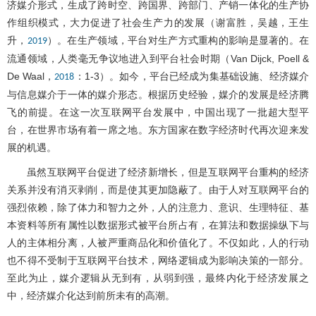
济媒介形式，生成了跨时空、跨国界、跨部门、产销一体化的生产协
作组织模式，大力促进了社会生产力的发展（谢富胜，吴越，王生
升，
）。在生产领域，平台对生产方式重构的影响是显著的。在
2019
流通领域，人类毫无争议地进入到平台社会时期（Van Dijck, Poell &
De Waal，
：1-3）。如今，平台已经成为集基础设施、经济媒介
2018
与信息媒介于一体的媒介形态。根据历史经验，媒介的发展是经济腾
飞的前提。在这一次互联网平台发展中，中国出现了一批超大型平
台，在世界市场有着一席之地。东方国家在数字经济时代再次迎来发
展的机遇。
虽然互联网平台促进了经济新增长，但是互联网平台重构的经济
关系并没有消灭剥削，而是使其更加隐蔽了。由于人对互联网平台的
强烈依赖，除了体力和智力之外，人的注意力、意识、生理特征、基
本资料等所有属性以数据形式被平台所占有，在算法和数据操纵下与
人的主体相分离，人被严重商品化和价值化了。不仅如此，人的行动
也不得不受制于互联网平台技术，网络逻辑成为影响决策的一部分。
至此为止，媒介逻辑从无到有，从弱到强，最终内化于经济发展之
中，经济媒介化达到前所未有的高潮。