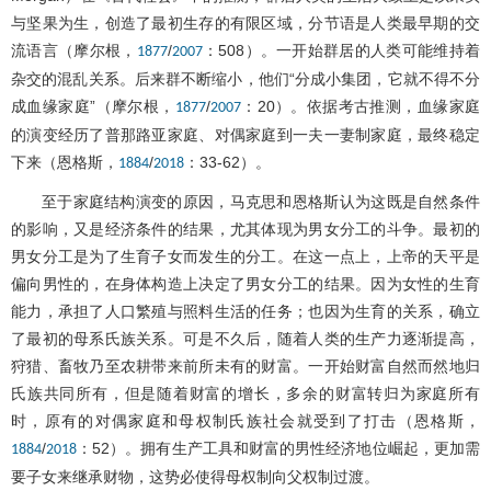
与坚果为生，创造了最初生存的有限区域，分节语是人类最早期的交
流语言（摩尔根，
/
：508）。一开始群居的人类可能维持着
1877
2007
杂交的混乱关系。后来群不断缩小，他们“分成小集团，它就不得不分
成血缘家庭”（摩尔根，
/
：20）。依据考古推测，血缘家庭
1877
2007
的演变经历了普那路亚家庭、对偶家庭到一夫一妻制家庭，最终稳定
下来（恩格斯，
/
：33-62）。
1884
2018
至于家庭结构演变的原因，马克思和恩格斯认为这既是自然条件
的影响，又是经济条件的结果，尤其体现为男女分工的斗争。最初的
男女分工是为了生育子女而发生的分工。在这一点上，上帝的天平是
偏向男性的，在身体构造上决定了男女分工的结果。因为女性的生育
能力，承担了人口繁殖与照料生活的任务；也因为生育的关系，确立
了最初的母系氏族关系。可是不久后，随着人类的生产力逐渐提高，
狩猎、畜牧乃至农耕带来前所未有的财富。一开始财富自然而然地归
氏族共同所有，但是随着财富的增长，多余的财富转归为家庭所有
时，原有的对偶家庭和母权制氏族社会就受到了打击（恩格斯，
/
：52）。拥有生产工具和财富的男性经济地位崛起，更加需
1884
2018
要子女来继承财物，这势必使得母权制向父权制过渡。