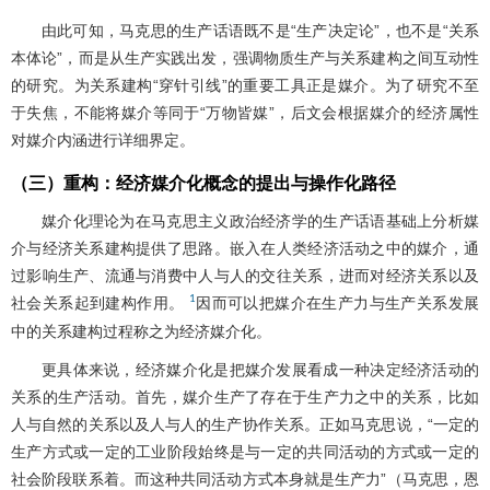
由此可知，马克思的生产话语既不是“生产决定论”，也不是“关系
本体论”，而是从生产实践出发，强调物质生产与关系建构之间互动性
的研究。为关系建构“穿针引线”的重要工具正是媒介。为了研究不至
于失焦，不能将媒介等同于“万物皆媒”，后文会根据媒介的经济属性
对媒介内涵进行详细界定。
（三）重构：经济媒介化概念的提出与操作化路径
媒介化理论为在马克思主义政治经济学的生产话语基础上分析媒
介与经济关系建构提供了思路。嵌入在人类经济活动之中的媒介，通
过影响生产、流通与消费中人与人的交往关系，进而对经济关系以及
1
社会关系起到建构作用。
因而可以把媒介在生产力与生产关系发展
中的关系建构过程称之为经济媒介化。
更具体来说，经济媒介化是把媒介发展看成一种决定经济活动的
关系的生产活动。首先，媒介生产了存在于生产力之中的关系，比如
人与自然的关系以及人与人的生产协作关系。正如马克思说，“一定的
生产方式或一定的工业阶段始终是与一定的共同活动的方式或一定的
社会阶段联系着。而这种共同活动方式本身就是生产力”（马克思，恩