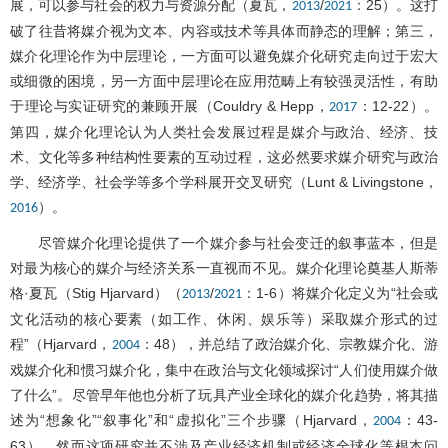
展，可以参与社会的权力与资源分配（夏瓦，
/
：25）。这打
2013
2021
破了往昔将媒介视为文本、内容或技术等具体而静态的理解；第三，
媒介化理论作为中层理论，一方面可以避免媒介化研究走向过于宏大
或细微的困境，另一方面中层理论在应用范畴上有较强灵活性，有助
于理论与实证研究的兼顾开展（Couldry & Hepp，
：12-22）。
2017
第四，媒介化理论认为人类社会发展过程是媒介与政治、经济、技
术、文化等多种结构性要素的互动过程，这必然要求媒介研究与政治
学、经济学、社会学等多个学科展开交叉研究（Lunt & Livingstone，
）。
2016
尽管媒介化理论提供了一个媒介参与社会变迁的叙事蓝本，但是
对最为核心的媒介与经济关系一直视而不见。媒介化理论奠基人斯蒂
格·夏瓦（Stig Hjarvard）（
/
：1-6）将媒介化定义为“社会或
2013
2021
文化活动的核心要素（如工作、休闲、娱乐等）采取媒介形式的过
程”（Hjarvard，
：48），并总结了政治媒介化、宗教媒介化、游
2004
戏媒介化和惯习媒介化，集中在政治与文化领域探讨“人们使用媒介做
了什么”。尽管早年他也分析了玩具产业全球化的媒介化趋势，将其描
述为“想象化”“叙事化”和“虚拟化”三个步骤（Hjarvard，
：43-
2004
63），然而这项研究并不涉及产业经济机制或经济全球化等根本问