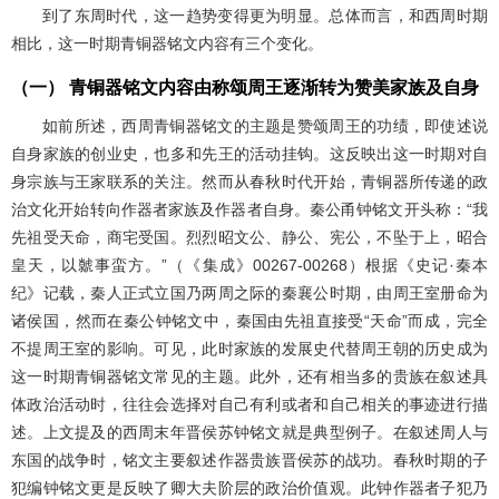
到了东周时代，这一趋势变得更为明显。总体而言，和西周时期
相比，这一时期青铜器铭文内容有三个变化。
（一） 青铜器铭文内容由称颂周王逐渐转为赞美家族及自身
如前所述，西周青铜器铭文的主题是赞颂周王的功绩，即使述说
自身家族的创业史，也多和先王的活动挂钩。这反映出这一时期对自
身宗族与王家联系的关注。然而从春秋时代开始，青铜器所传递的政
治文化开始转向作器者家族及作器者自身。秦公甬钟铭文开头称：“我
先祖受天命，商宅受国。烈烈昭文公、静公、宪公，不坠于上，昭合
皇天，以虩事蛮方。”（《集成》00267-00268）根据《史记·秦本
纪》记载，秦人正式立国乃两周之际的秦襄公时期，由周王室册命为
诸侯国，然而在秦公钟铭文中，秦国由先祖直接受“天命”而成，完全
不提周王室的影响。可见，此时家族的发展史代替周王朝的历史成为
这一时期青铜器铭文常见的主题。此外，还有相当多的贵族在叙述具
体政治活动时，往往会选择对自己有利或者和自己相关的事迹进行描
述。上文提及的西周末年晋侯苏钟铭文就是典型例子。在叙述周人与
东国的战争时，铭文主要叙述作器贵族晋侯苏的战功。春秋时期的子
犯编钟铭文更是反映了卿大夫阶层的政治价值观。此钟作器者子犯乃