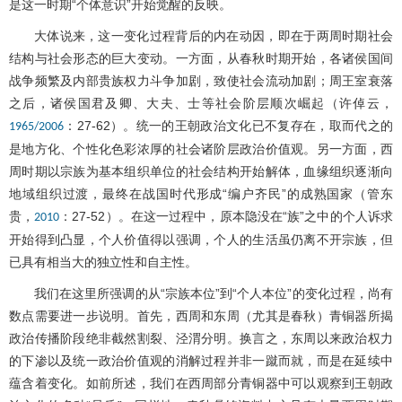
是这一时期“个体意识”开始觉醒的反映。
大体说来，这一变化过程背后的内在动因，即在于两周时期社会
结构与社会形态的巨大变动。一方面，从春秋时期开始，各诸侯国间
战争频繁及内部贵族权力斗争加剧，致使社会流动加剧；周王室衰落
之后，诸侯国君及卿、大夫、士等社会阶层顺次崛起（许倬云，
：27-62）。统一的王朝政治文化已不复存在，取而代之的
1965/2006
是地方化、个性化色彩浓厚的社会诸阶层政治价值观。另一方面，西
周时期以宗族为基本组织单位的社会结构开始解体，血缘组织逐渐向
地域组织过渡，最终在战国时代形成“编户齐民”的成熟国家（管东
贵，
：27-52）。在这一过程中，原本隐没在“族”之中的个人诉求
2010
开始得到凸显，个人价值得以强调，个人的生活虽仍离不开宗族，但
已具有相当大的独立性和自主性。
我们在这里所强调的从“宗族本位”到“个人本位”的变化过程，尚有
数点需要进一步说明。首先，西周和东周（尤其是春秋）青铜器所揭
政治传播阶段绝非截然割裂、泾渭分明。换言之，东周以来政治权力
的下渗以及统一政治价值观的消解过程并非一蹴而就，而是在延续中
蕴含着变化。如前所述，我们在西周部分青铜器中可以观察到王朝政