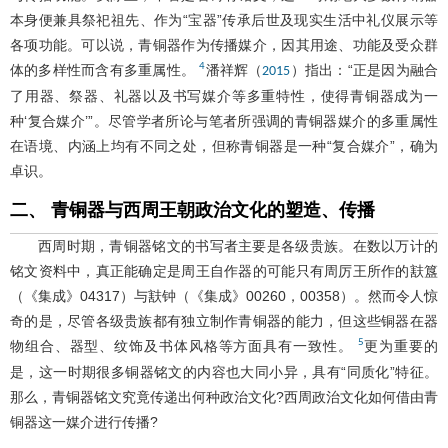
本身便兼具祭祀祖先、作为“宝器”传承后世及现实生活中礼仪展示等
各项功能。可以说，青铜器作为传播媒介，因其用途、功能及受众群
4
体的多样性而含有多重属性。
潘祥辉（
）指出：“正是因为融合
2015
了用器、祭器、礼器以及书写媒介等多重特性，使得青铜器成为一
种‘复合媒介’”。尽管学者所论与笔者所强调的青铜器媒介的多重属性
在语境、内涵上均有不同之处，但称青铜器是一种“复合媒介”，确为
卓识。
二、 青铜器与西周王朝政治文化的塑造、传播
西周时期，青铜器铭文的书写者主要是各级贵族。在数以万计的
铭文资料中，真正能确定是周王自作器的可能只有周厉王所作的㝬簋
（《集成》04317）与㝬钟（《集成》00260，00358）。然而令人惊
奇的是，尽管各级贵族都有独立制作青铜器的能力，但这些铜器在器
5
物组合、器型、纹饰及书体风格等方面具有一致性。
更为重要的
是，这一时期很多铜器铭文的内容也大同小异，具有“同质化”特征。
那么，青铜器铭文究竟传递出何种政治文化?西周政治文化如何借由青
铜器这一媒介进行传播?