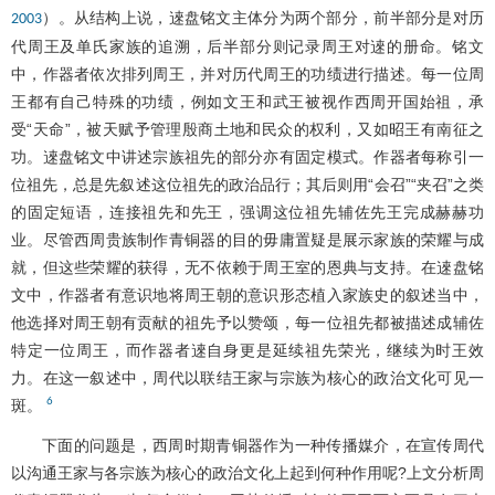
）。从结构上说，逨盘铭文主体分为两个部分，前半部分是对历
2003
代周王及单氏家族的追溯，后半部分则记录周王对逨的册命。铭文
中，作器者依次排列周王，并对历代周王的功绩进行描述。每一位周
王都有自己特殊的功绩，例如文王和武王被视作西周开国始祖，承
受“天命”，被天赋予管理殷商土地和民众的权利，又如昭王有南征之
功。逨盘铭文中讲述宗族祖先的部分亦有固定模式。作器者每称引一
位祖先，总是先叙述这位祖先的政治品行；其后则用“会召”“夹召”之类
的固定短语，连接祖先和先王，强调这位祖先辅佐先王完成赫赫功
业。尽管西周贵族制作青铜器的目的毋庸置疑是展示家族的荣耀与成
就，但这些荣耀的获得，无不依赖于周王室的恩典与支持。在逨盘铭
文中，作器者有意识地将周王朝的意识形态植入家族史的叙述当中，
他选择对周王朝有贡献的祖先予以赞颂，每一位祖先都被描述成辅佐
特定一位周王，而作器者逨自身更是延续祖先荣光，继续为时王效
力。在这一叙述中，周代以联结王家与宗族为核心的政治文化可见一
6
斑。
下面的问题是，西周时期青铜器作为一种传播媒介，在宣传周代
以沟通王家与各宗族为核心的政治文化上起到何种作用呢?上文分析周