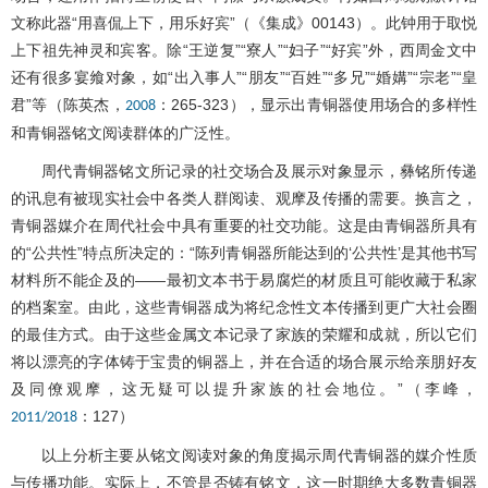
文称此器“用喜侃上下，用乐好宾”（《集成》00143）。此钟用于取悦
上下祖先神灵和宾客。除“王逆复”“寮人”“妇子”“好宾”外，西周金文中
还有很多宴飨对象，如“出入事人”“朋友”“百姓”“多兄”“婚媾”“宗老”“皇
君”等（陈英杰，
：265-323），显示出青铜器使用场合的多样性
2008
和青铜器铭文阅读群体的广泛性。
周代青铜器铭文所记录的社交场合及展示对象显示，彝铭所传递
的讯息有被现实社会中各类人群阅读、观摩及传播的需要。换言之，
青铜器媒介在周代社会中具有重要的社交功能。这是由青铜器所具有
的“公共性”特点所决定的：“陈列青铜器所能达到的‘公共性’是其他书写
材料所不能企及的——最初文本书于易腐烂的材质且可能收藏于私家
的档案室。由此，这些青铜器成为将纪念性文本传播到更广大社会圈
的最佳方式。由于这些金属文本记录了家族的荣耀和成就，所以它们
将以漂亮的字体铸于宝贵的铜器上，并在合适的场合展示给亲朋好友
及同僚观摩，这无疑可以提升家族的社会地位。”（李峰，
：127）
2011/2018
以上分析主要从铭文阅读对象的角度揭示周代青铜器的媒介性质
与传播功能。实际上，不管是否铸有铭文，这一时期绝大多数青铜器