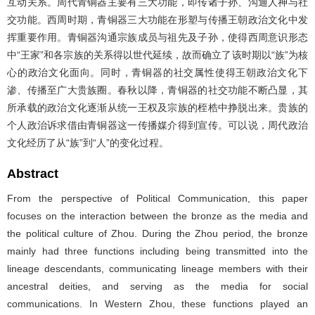
互动关系。周代青铜器主要有三大功能，即传诸子孙、沟通人神与社
交功能。西周时期，青铜器三大功能在形塑与传播王朝政治文化中发
挥重要作用。青铜器沟通宗族成员与祖先及子孙，使得西周意识形态
中“王家”和各宗族的关系得以世代延续，故而确立了该时期以“族”为核
心的政治文化面向。同时，青铜器的社交属性使得王朝政治文化下
渗、传播至广大贵族圈。春秋以降，青铜器的社交功能不断凸显，其
所承载的政治文化逐渐从统一王权及宗族的桎梏中挣脱出来。贵族的
个人政治诉求借由青铜器这一传播媒介得到宣传。可以说，周代政治
文化经历了从“族”到“人”的变化过程。
Abstract
From the perspective of Political Communication, this paper
focuses on the interaction between the bronze as the media and
the political culture of Zhou. During the Zhou period, the bronze
mainly had three functions including being transmitted into the
lineage descendants, communicating lineage members with their
ancestral deities, and serving as the media for social
communications. In Western Zhou, these functions played an