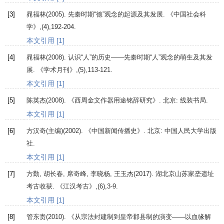
[3]
晁福林(
2005
). 先秦时期“德”观念的起源及其发展.
《中国社会科
学》
,(4),192-204.
本文引用 [1]
[4]
晁福林(
2008
). 认识“人”的历史——先秦时期“人”观念的萌生及其发
展.
《学术月刊》
,(5),113-121.
本文引用 [1]
[5]
陈英杰(
2008
).
《西周金文作器用途铭辞研究》
. 北京: 线装书局.
本文引用 [1]
[6]
方汉奇(主编)(
2002
).
《中国新闻传播史》
. 北京: 中国人民大学出版
社.
本文引用 [1]
[7]
方勤, 胡长春, 席奇峰, 李晓杨, 王玉杰(
2017
). 湖北京山苏家垄遗址
考古收获.
《江汉考古》
,(6),3-9.
本文引用 [1]
[8]
管东贵(
2010
).
《从宗法封建制到皇帝郡县制的演变——以血缘解