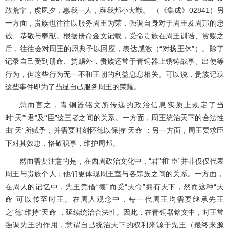
敢荒宁，虔夙夕，惠我一人，雍我邦小大猷。”（《集成》02841）另
一方面，贵族也往往以服务周王为荣，强调自身对于周王及周邦的忠
诚、恭敬与奉献。根据册命金文记载，受命贵族在周王训诰、赏赐之
后，往往会对周王的恩典予以回应，表达感激（“对扬王休”）。除了
记录自己受到册命、赏赐外，贵族还常于青铜器上镌铸战事、出使等
行为，但这些行为无一不和王朝的利益息息相关。可以说，贵族记载
这些事件即为了凸显自己服务周王的荣耀。
总而言之，青铜器铭文所传递的政治信息实质上规定了当
时“天”“君”及“臣”这三者之间的关系。一方面，周王统治天下的合法性
由“天”所赋予，并需要时刻怀德以保持“天命”；另一方面，周王要求臣
下对其效忠，恪敬职事，维护周邦。
然而需要注意的是，在西周政治文化中，“君”和“臣”并非仅仅代表
周王与贵族个人；他们更体现周王室与各宗族之间的关系。一方面，
在周人的记忆中，先王凭借“德”而受“天命”拥有天下，然而这种“天
命”可以传至时王。在周人观念中，每一代周王均需要继承先王
之“德”维持“天命”，延续统治合法性。因此，在青铜器铭文中，时王常
强调先王的作用，意谓自己统治天下的权利来源于先王（最终来源