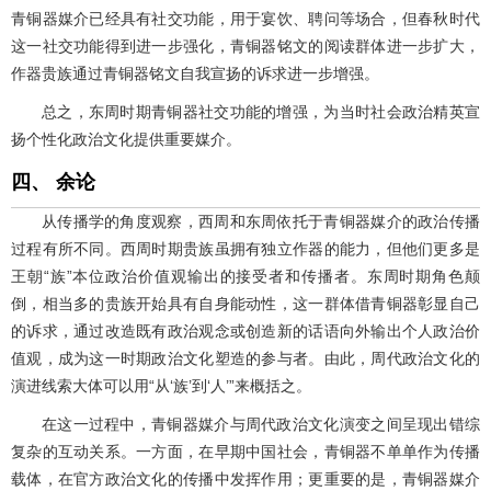
青铜器媒介已经具有社交功能，用于宴饮、聘问等场合，但春秋时代
这一社交功能得到进一步强化，青铜器铭文的阅读群体进一步扩大，
作器贵族通过青铜器铭文自我宣扬的诉求进一步增强。
总之，东周时期青铜器社交功能的增强，为当时社会政治精英宣
扬个性化政治文化提供重要媒介。
四、 余论
从传播学的角度观察，西周和东周依托于青铜器媒介的政治传播
过程有所不同。西周时期贵族虽拥有独立作器的能力，但他们更多是
王朝“族”本位政治价值观输出的接受者和传播者。东周时期角色颠
倒，相当多的贵族开始具有自身能动性，这一群体借青铜器彰显自己
的诉求，通过改造既有政治观念或创造新的话语向外输出个人政治价
值观，成为这一时期政治文化塑造的参与者。由此，周代政治文化的
演进线索大体可以用“从‘族’到‘人’”来概括之。
在这一过程中，青铜器媒介与周代政治文化演变之间呈现出错综
复杂的互动关系。一方面，在早期中国社会，青铜器不单单作为传播
载体，在官方政治文化的传播中发挥作用；更重要的是，青铜器媒介