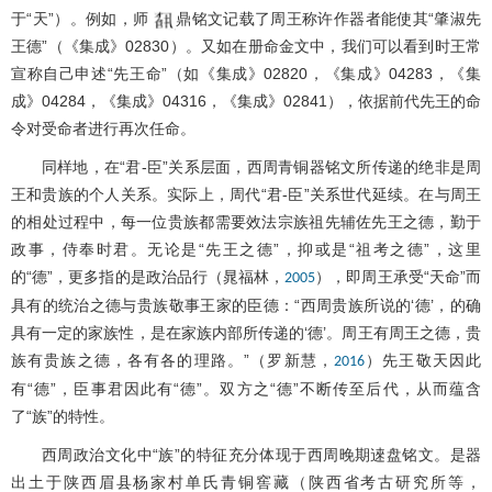
于“天”）。例如，师
鼎铭文记载了周王称许作器者能使其“肇淑先
王德”（《集成》02830）。又如在册命金文中，我们可以看到时王常
宣称自己申述“先王命”（如《集成》02820，《集成》04283，《集
成》04284，《集成》04316，《集成》02841），依据前代先王的命
令对受命者进行再次任命。
同样地，在“君-臣”关系层面，西周青铜器铭文所传递的绝非是周
王和贵族的个人关系。实际上，周代“君-臣”关系世代延续。在与周王
的相处过程中，每一位贵族都需要效法宗族祖先辅佐先王之德，勤于
政事，侍奉时君。无论是“先王之德”，抑或是“祖考之德”，这里
的“德”，更多指的是政治品行（晁福林，
），即周王承受“天命”而
2005
具有的统治之德与贵族敬事王家的臣德：“西周贵族所说的‘德’，的确
具有一定的家族性，是在家族内部所传递的‘德’。周王有周王之德，贵
族有贵族之德，各有各的理路。”（罗新慧，
）先王敬天因此
2016
有“德”，臣事君因此有“德”。双方之“德”不断传至后代，从而蕴含
了“族”的特性。
西周政治文化中“族”的特征充分体现于西周晚期逨盘铭文。是器
出土于陕西眉县杨家村单氏青铜窖藏（陕西省考古研究所等，