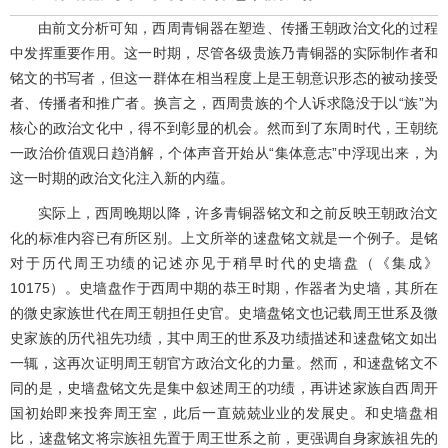
由前文分析可知，西周青铜器在塑造、传播王朝政治文化的过程
中发挥重要作用。这一时期，尽管各级贵族乃青铜器的实际制作者和
铭文的书写者，但这一群体在相当程度上是王朝意识形态的被动接受
者、传播者和推广者。换言之，西周贵族的个人诉求隐没于以“族”为
核心的政治文化中，得不到彰显的机会。然而到了东周时代，王朝统
一政治价值观日趋消解，个体声音开始从“集体意志”中浮现出来，为
这一时期的政治文化注入新的内蕴。
实际上，西周晚期以降，许多青铜器铭文和之前反映王朝政治文
化的标准内容已有所区别。上文所举的逨盘铭文就是一个例子。是铭
对于历代周王功绩的记述亦见于稍早时代的史墙盘（《集成》
10175）。史墙盘作于西周中期的恭王时期，作器者为史墙，其所在
的微史家族世代在周王朝担任史官。史墙盘铭文也记载周王世系及微
史家族的历代祖先功绩，其中周王的世系及功绩描述和逨盘铭文如出
一辄，这再次证明周王朝官方政治文化的力量。然而，和逨盘铭文不
同的是，史墙盘铭文先是集中叙述周王的功绩，再讲述家族自西周开
国初始即来投奔周王室，此后一直兢兢业业的发展史。和史墙盘相
比，逨盘铭文将宗族祖先置于周王世系之前，更强调自身家族祖先的