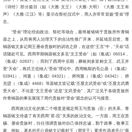
《诗经》部分篇目（如《大雅·文王》《大雅·大明》《大雅·文王有
声》《大雅·江汉》等）显示在祭祀仪式中，周人亦常常宣扬“受命”理
念。
“受命”理论经由政治、祭祀等场合，最终被铭铸于贵族所作青铜
器之上，从而将周人治理天下的合法性推广开来，并延续至后世。青
铜器铭文多记周王册命贵族时的训诰之辞，在这些“王言”中，“天命”话
语随处可见。西周早期铜器铭文多见“文王受命”（如《集成》06014，
《集成》02837）；而到了西周中后期，彝铭则多宣称文王、武王并
受“天命”，将武王也纳入“受命”理论中。西周晚期的毛公鼎（《集成》
02841）、询簋（《集成》04321）、师询簋（《集成》04342）、师
克盨（《集成》4468）等器铭文皆记载“丕显文武受命”或“丕显文武膺
受大命”。不论是“文王受命”还是“文武受命”，其广泛见于各级贵族所
作青铜器的事实展现了周代贵族对“受命”观念的认可与接受。
西周政治文化的第二个维度是规定周王与贵族（臣）的关系。青
铜器铭文传递了有关西周“君-臣”关系的政治文化。一方面，周王在赏
赐、册命贵族时，往往强调贵族对自己保持忠诚，勤于政事，敬事王
家。例如，著名的毛公鼎铭文记载时王（周宣王）要求作器者毛公“毋