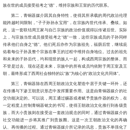
族在世的成员接受祖考之“德”，维持宗族和王室的历代联系。
第二，青铜器媒介因其自身特性，使得其所承载的周代政治伦理
能跨越时间限制，“子子孙孙永宝用”，在宗族内世代传承、叠续。如
此，这一套联结周王家与自己宗族的政治价值观得以传诸后世。实际
上，与宗族当世成员接受祖考之“德”一致，这些宗族成员的子孙同样
传承他们自身之“德”。他们死后亦作为宗族祖先，福荫后世，继续庇
佑着每位子孙及整个宗族在事王的过程中维持自身地位。过去的祖先
和未来的子孙后代，均和现世的族人一起，构成西周宗族的整体。而
不管是过去、现在还是未来，宗族中的所有成员均依附于周王室及王
朝，最终形成了西周社会独特的以“族”为核心的“政治文化共同体”。
第三，青铜器除在西周王朝政治文化塑造中居于关键一环外，还
在传播与下渗王朝意识形态中发挥重要作用。这是由青铜器媒介的社
交功能决定的。可以说，周王通过赐器或者赋予贵族作器的权力，在
一定程度上控制青铜器铭文的书写，使得王朝政治文化推行到各级贵
族，而大小贵族则在接受这一套政治观念的同时，通过青铜器媒介的
社交功能进一步将其推广到贵族圈。这是一次王朝政治文化的再确
认、再传播的过程。通过青铜器媒介所记录的讯息，贵族不单强化了