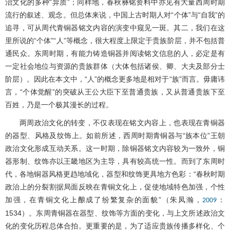
治文化的多种“异质”；同样地，春秋彝铭资料中亦见有大量西周时期
流行的叙述、观念。但总体来说，中国上古时期人对“个体”与“自我”的
追寻，可从周代青铜器铭文内容的演变中窥见一斑。其二，我们在这
里所说的“个体”“人”等概念，很大程度上限定于贵族阶层，并不包括普
通民众。东周时期，有能力铸造铜器并阅读铭文信息的人，必定是有
一定社会地位与资源的贵族群体（大体包括诸侯、卿、大夫及部分士
阶层）。因此在本文中，“人”的概念更多地是相对于“族”而言。毋庸讳
言，“个体觉醒”的突破从王公大臣下至普通贵族，又从普通贵族下至
百姓，乃是一个极其漫长的过程。
两周政治文化的转变，不仅表现在铭文内容上，也表现在青铜器
的器型、风格及纹饰上。如前所述，西周时期青铜器与“族本位”王朝
政治文化形成互动关系。这一时期，除铜器铭文内容较为一致外，铜
器形制、纹饰亦以王畿地区为主导，具有较高统一性。而到了东周时
代，各地铜器风格更趋地域化，器型和纹饰更具地方色彩：“春秋时期
政治上的分裂割据局面反映在青铜文化上，促使地域特色加强，个性
加强，在青铜文化上酿成了纷繁复杂的面貌”（朱凤瀚，
：
2009
1534）。东周青铜器在器型、纹饰等方面的变化，与上文所述政治文
化的变化历程总体合拍。更重要的是，为了适应贵族传播多样化、个