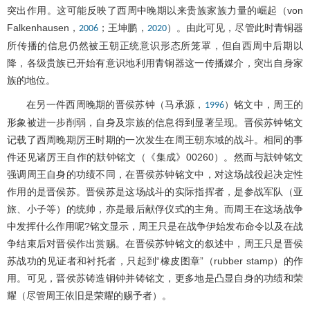
突出作用。这可能反映了西周中晚期以来贵族家族力量的崛起（von
Falkenhausen，
；王坤鹏，
）。由此可见，尽管此时青铜器
2006
2020
所传播的信息仍然被王朝正统意识形态所笼罩，但自西周中后期以
降，各级贵族已开始有意识地利用青铜器这一传播媒介，突出自身家
族的地位。
在另一件西周晚期的晋侯苏钟（马承源，
）铭文中，周王的
1996
形象被进一步削弱，自身及宗族的信息得到显著呈现。晋侯苏钟铭文
记载了西周晚期厉王时期的一次发生在周王朝东域的战斗。相同的事
件还见诸厉王自作的㝬钟铭文（《集成》00260）。然而与㝬钟铭文
强调周王自身的功绩不同，在晋侯苏钟铭文中，对这场战役起决定性
作用的是晋侯苏。晋侯苏是这场战斗的实际指挥者，是参战军队（亚
旅、小子等）的统帅，亦是最后献俘仪式的主角。而周王在这场战争
中发挥什么作用呢?铭文显示，周王只是在战争伊始发布命令以及在战
争结束后对晋侯作出赏赐。在晋侯苏钟铭文的叙述中，周王只是晋侯
苏战功的见证者和衬托者，只起到“橡皮图章”（rubber stamp）的作
用。可见，晋侯苏铸造铜钟并铸铭文，更多地是凸显自身的功绩和荣
耀（尽管周王依旧是荣耀的赐予者）。