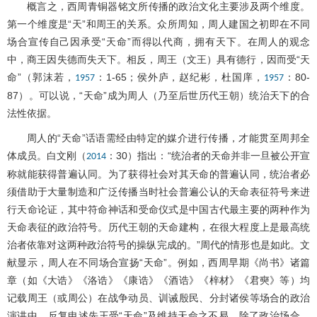
概言之，西周青铜器铭文所传播的政治文化主要涉及两个维度。
第一个维度是“天”和周王的关系。众所周知，周人建国之初即在不同
场合宣传自己因承受“天命”而得以代商，拥有天下。在周人的观念
中，商王因失德而失天下。相反，周王（文王）具有德行，因而受“天
命”（郭沫若，
：1-65；侯外庐，赵纪彬，杜国庠，
：80-
1957
1957
87）。可以说，“天命”成为周人（乃至后世历代王朝）统治天下的合
法性依据。
周人的“天命”话语需经由特定的媒介进行传播，才能贯至周邦全
体成员。白文刚（
：30）指出：“统治者的天命并非一旦被公开宣
2014
称就能获得普遍认同。为了获得社会对其天命的普遍认同，统治者必
须借助于大量制造和广泛传播当时社会普遍公认的天命表征符号来进
行天命论证，其中符命神话和受命仪式是中国古代最主要的两种作为
天命表征的政治符号。历代王朝的天命建构，在很大程度上是最高统
治者依靠对这两种政治符号的操纵完成的。”周代的情形也是如此。文
献显示，周人在不同场合宣扬“天命”。例如，西周早期《尚书》诸篇
章（如《大诰》《洛诰》《康诰》《酒诰》《梓材》《君奭》等）均
记载周王（或周公）在战争动员、训诫殷民、分封诸侯等场合的政治
演讲中，反复申述先王受“天命”及维持天命之不易。除了政治场合，