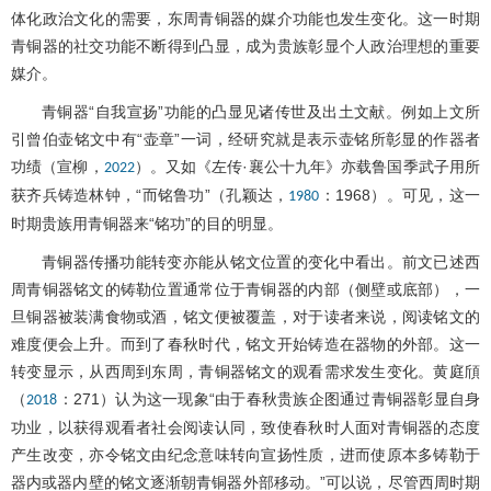
体化政治文化的需要，东周青铜器的媒介功能也发生变化。这一时期
青铜器的社交功能不断得到凸显，成为贵族彰显个人政治理想的重要
媒介。
青铜器“自我宣扬”功能的凸显见诸传世及出土文献。例如上文所
引曾伯壶铭文中有“壶章”一词，经研究就是表示壶铭所彰显的作器者
功绩（宣柳，
）。又如《左传·襄公十九年》亦载鲁国季武子用所
2022
获齐兵铸造林钟，“而铭鲁功”（孔颖达，
：1968）。可见，这一
1980
时期贵族用青铜器来“铭功”的目的明显。
青铜器传播功能转变亦能从铭文位置的变化中看出。前文已述西
周青铜器铭文的铸勒位置通常位于青铜器的内部（侧壁或底部），一
旦铜器被装满食物或酒，铭文便被覆盖，对于读者来说，阅读铭文的
难度便会上升。而到了春秋时代，铭文开始铸造在器物的外部。这一
转变显示，从西周到东周，青铜器铭文的观看需求发生变化。黄庭頎
（
：271）认为这一现象“由于春秋贵族企图通过青铜器彰显自身
2018
功业，以获得观看者社会阅读认同，致使春秋时人面对青铜器的态度
产生改变，亦令铭文由纪念意味转向宣扬性质，进而使原本多铸勒于
器内或器内壁的铭文逐渐朝青铜器外部移动。”可以说，尽管西周时期