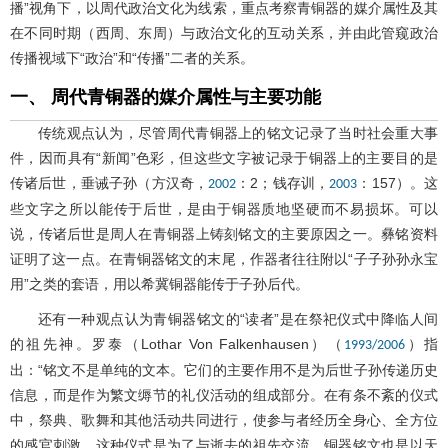
播”视角下，以周代政治文化为线索，重点考察青铜器的媒介属性及其
在不同时期（西周、东周）与政治文化的互动关系，并由此管窥政治
传播视域下“政治”和“传播”二者的关系。
一、 周代青铜器的媒介属性与主要功能
传统观点认为，尽管周代青铜器上的铭文记录了当时社会重大事
件，因而具有“新闻”色彩，但这些文字被记录于铜器上的主要目的是
传诸后世，垂诫子孙（方汉奇，
：2；钱存训，
：157）。这
2002
2003
些文字之所以能传于后世，是由于铜器质地坚硬而不易损坏。可以
说，传诸后世是周人在青铜器上铸刻铭文的主要原因之一。彝铭资料
证明了这一点。在青铜器铭文的末尾，作器者往往附以“子子孙孙永宝
用”之类的套语，用以希冀铜器能传于子孙后代。
还有一种观点认为青铜器铭文的“读者”是在祭祀仪式中降临人间
的祖先神。罗泰（Lothar Von Falkenhausen）（
）指
1993/2006
出：“铭文不是单纯的文本。它们的主要作用不是为后世子孙传递历史
信息，而是作为繁文缛节的礼仪活动的组成部分。在有条不紊的仪式
中，祭典、歌舞和其他活动共同进行，使参与者经历全身心、全方位
的感官刺激。这种仪式是为了与逝去的祖先交流，铜器铭文也是以天