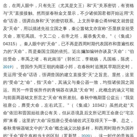
念，在周人眼中，只有先王（尤其是文王）和“天”关系密切，有资格
与“天”直接接触。然而据春秋金文显示，不少诸侯国君都开始运用“天
命”话语，强调自身和“天”的密切联系。上文所举秦公甬钟铭文就曾提
及“天命”，用以描述先祖立国之事，秦公簋铭文亦宣称“丕显朕皇祖受
天命，鼏宅禹蹟。十又二公，在帝之坯，嚴恭夤天命。”（《集成》
04315）。秦人眼中的“天命”，已不再是西周时期代表国祚和普遍性权
力的“天命”，而是秦国立国的依托。近出嬭加编钟亦谈及“天命”：“伯
括受命，率禹之堵，有此南洍”（郭长江，李晓杨，凡国栋，陈虎，
）。曾国作为周王朝的南疆小邦，在春秋时追溯其早期历史时，
2019
竟运用“受命”话语，强调曾国的建立直接受“天”之旨意。显然，这里
的“受命”之“命”，指“天命”，其涵义与秦公器一致，均指诸侯国之国
运。而另一件晋侯所作的青铜器在谈及“天命”时，此概念的涵义可能
与前面两器铭文所言之“天命”有所差别。春秋中晚期晋公盆云：“我皇
祖唐公，膺受大命，左右武王。”（《集成》10342）虽然此处“天
命”依旧和晋国始祖唐公有关，但从语境及后文所记周王命唐公“宅京
师”来看，这里的“大命”应指唐公受命辅佐武王取得天下一事。总之，
春秋青铜器铭文中的“天命”概念涵义比较多样，和西周时期作为国祚
的“天命”观念有相当大的区别（罗新慧，
）。这一时代的贵族虽
2020