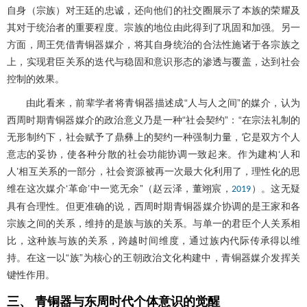
自身（宗族）对王廷的忠诚，还向他们的社交圈展示了本族的荣耀及
其对于统治者的重要程度。宗族的地位由此得到了巩固和加强。另一
方面，周王凭借青铜器媒介，将其自身统治的合法性施诸于各宗族之
上，实现君臣关系的迭代与稳固和意识形态的渗透与覆盖，达到社会
控制的效果。
由此看来，前辈学者将青铜器描述成“人与人之间”的媒介，认为
西周时期青铜器媒介的政治意义乃是一种“社会契约”：“在宗法礼制的
无形制约下，社会赋予了鼎彝上的契约一种强制力量，它是双方个人
意志的妥协，使各种分散的社会功能协调一致起来。作为建构‘人和
人’相互关系的一部分，社会资源被再一次最大化利用了，理性化的思
维在这次媒介‘革命’中一览无余”（赵云泽，董翊宸，
）。这无疑
2019
具有合理性。但更准确的说，西周时期青铜器媒介协调的是王家和各
宗族之间的关系，维持的是族与族的关系。与单一的君臣个人关系相
比，这种族与族的关系，跨越时间维度，通过族内代际传承得以维
持。在这一以“族”为核心的王朝政治文化构建中，青铜器媒介发挥关
键性作用。
三、 青铜器与东周时代个体意识的觉醒