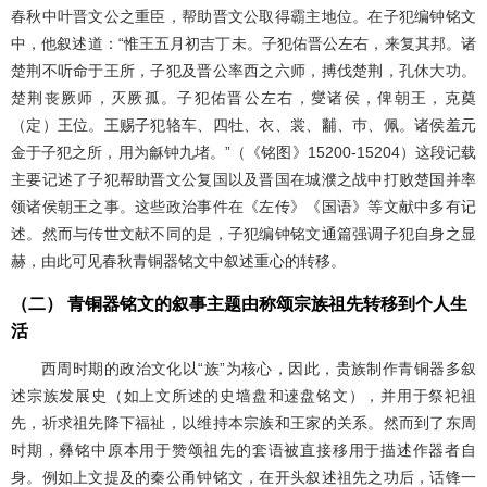
春秋中叶晋文公之重臣，帮助晋文公取得霸主地位。在子犯编钟铭文
中，他叙述道：“惟王五月初吉丁未。子犯佑晋公左右，来复其邦。诸
楚荆不听命于王所，子犯及晋公率西之六师，搏伐楚荆，孔休大功。
楚荆丧厥师，灭厥孤。子犯佑晋公左右，燮诸侯，俾朝王，克奠
（定）王位。王赐子犯辂车、四牡、衣、裳、黼、巿、佩。诸侯羞元
金于子犯之所，用为龢钟九堵。”（《铭图》15200-15204）这段记载
主要记述了子犯帮助晋文公复国以及晋国在城濮之战中打败楚国并率
领诸侯朝王之事。这些政治事件在《左传》《国语》等文献中多有记
述。然而与传世文献不同的是，子犯编钟铭文通篇强调子犯自身之显
赫，由此可见春秋青铜器铭文中叙述重心的转移。
（二） 青铜器铭文的叙事主题由称颂宗族祖先转移到个人生
活
西周时期的政治文化以“族”为核心，因此，贵族制作青铜器多叙
述宗族发展史（如上文所述的史墙盘和逨盘铭文），并用于祭祀祖
先，祈求祖先降下福祉，以维持本宗族和王家的关系。然而到了东周
时期，彝铭中原本用于赞颂祖先的套语被直接移用于描述作器者自
身。例如上文提及的秦公甬钟铭文，在开头叙述祖先之功后，话锋一