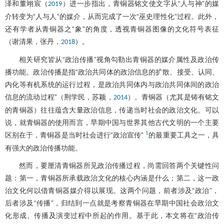
泽和董翊宸（
）进一步指出，青铜器铭文使文字从“人与神”的媒
2019
介转变为“人与人”的媒介，从而完成了一次“巫史理性化”过程。此外，
还有学者从青铜器之“象”的角度，透视青铜器图像的文化符号表征
（谢清果，张丹，
）。
2018
相关研究皆从“政治传播”视角勾勒出青铜器的媒介属性及政治传
播功能。政治传播是指“政治共同体的政治信息的扩散、接受、认同、
内化等有机系统的运行过程，是政治共同体内与政治共同体间的政治
信息的流动过程”（荆学民，苏颖，
）。青铜器（尤其是铸有铭文
2014
的青铜器）往往蕴含大量政治信息，传递当时社会的政治文化。可以
说，就青铜器的使用而言，早期中国与世界其他古代文明的一个主要
1
区别在于，青铜器是当时社会进行“政治宣传”
的最重要工具之一，具
有强大的政治传播功能。
然而，要厘清青铜器所见政治传播过程，尚需回答两个关键性问
题：第一，青铜器所承载政治文化的核心内涵是什么；第二，这一政
治文化何以借青铜器媒介得以展现。这两个问题，前者涉及“政治”，
后者涉及“传播”，归结到一点就是考察青铜器在早期中国社会政治文
化形成、传播及演变过程中所起的作用。基于此，本文将在“政治传