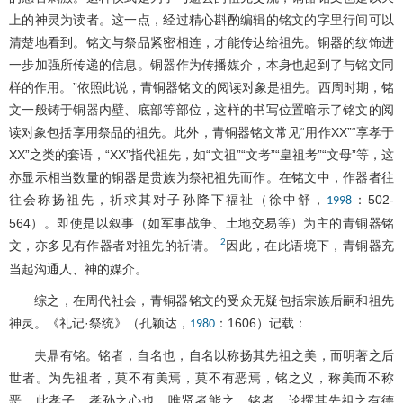
上的神灵为读者。这一点，经过精心斟酌编辑的铭文的字里行间可以
清楚地看到。铭文与祭品紧密相连，才能传达给祖先。铜器的纹饰进
一步加强所传递的信息。铜器作为传播媒介，本身也起到了与铭文同
样的作用。”依照此说，青铜器铭文的阅读对象是祖先。西周时期，铭
文一般铸于铜器内壁、底部等部位，这样的书写位置暗示了铭文的阅
读对象包括享用祭品的祖先。此外，青铜器铭文常见“用作XX”“享孝于
XX”之类的套语，“XX”指代祖先，如“文祖”“文考”“皇祖考”“文母”等，这
亦显示相当数量的铜器是贵族为祭祀祖先而作。在铭文中，作器者往
往会称扬祖先，祈求其对子孙降下福祉（徐中舒，
：502-
1998
564）。即使是以叙事（如军事战争、土地交易等）为主的青铜器铭
2
文，亦多见有作器者对祖先的祈请。
因此，在此语境下，青铜器充
当起沟通人、神的媒介。
综之，在周代社会，青铜器铭文的受众无疑包括宗族后嗣和祖先
神灵。《礼记·祭统》（孔颖达，
：1606）记载：
1980
夫鼎有铭。铭者，自名也，自名以称扬其先祖之美，而明著之后
世者。为先祖者，莫不有美焉，莫不有恶焉，铭之义，称美而不称
恶，此孝子、孝孙之心也，唯贤者能之。铭者，论撰其先祖之有德