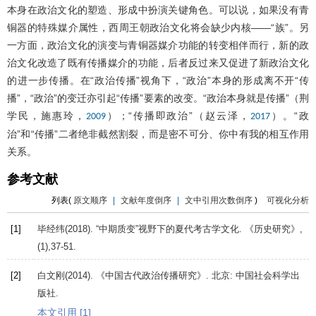
本身在政治文化的塑造、形成中扮演关键角色。可以说，如果没有青
铜器的特殊媒介属性，西周王朝政治文化将会缺少内核——“族”。另
一方面，政治文化的演变与青铜器媒介功能的转变相伴而行，新的政
治文化改造了既有传播媒介的功能，后者反过来又促进了新政治文化
的进一步传播。在“政治传播”视角下，“政治”本身的形成离不开“传
播”，“政治”的变迁亦引起“传播”要素的改变。“政治本身就是传播”（荆
学民，施惠玲，
）；“传播即政治”（赵云泽，
）。“政
2009
2017
治”和“传播”二者绝非截然割裂，而是密不可分、你中有我的相互作用
关系。
参考文献
列表(
原文顺序
|
文献年度倒序
|
文中引用次数倒序
)
可视化分析
[1]
毕经纬(
2018
). “中期质变”视野下的夏代考古学文化.
《历史研究》
,
(1),37-51.
[2]
白文刚(
2014
).
《中国古代政治传播研究》
. 北京: 中国社会科学出
版社.
本文引用 [1]