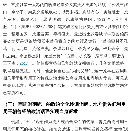
转，直接以第一人称的口吻描述秦公及其夫人王姬的功绩：“公及王姬
曰：余小子，余夙夕虔敬朕祀，以受多福。克明有心，戾龢胤士，咸
畜左右。蔼蔼允义，翼受明德，以康奠协朕国，盜百蛮，具即其
服。”（《集成》00267-268）铭文叙述秦公及夫人自继位以来任用贤
士，稳定国家，柔服蛮夷，德行盛大。最近出土的春秋早中期曾伯桼
壶铭文更是通篇赞颂器主曾伯桼自身的功绩及德行：“曾伯桼哲圣孔
武，孔武元屖，克逖淮夷。余温恭且忌，余为民父母。惟此壶章，先
民之尚。余是㮊是则，允显允翼”（方勤，胡长春，席奇峰，李晓杨，
王玉杰，
）。曾伯桼宣扬自己能效法先祖德行，具备文韬武略，
2017
取得赫赫政绩。同时，他还称自己是“为民父母”，这一原本在西周时
期只用于形容周王的特殊政治比喻如今被用来形容地方贵族。可见从
中央到地方，从称述祖先到自矜扬己，东周青铜器铭文的风格与内容
已有所不同。
（三） 西周时期统一的政治文化逐渐消解，地方贵族们利用
周王朝曾经的政治话语实现自身诉求
例如，“天命”观念作为周人统治合法性的依据，曾是西周时期王
朝意识形态的核心所在。如前文所述，西周青铜器铭文盛行“受命”观