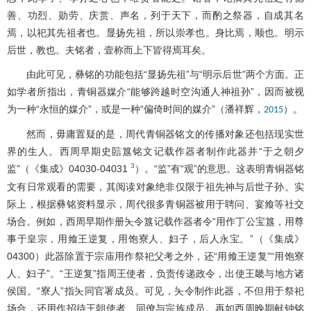
善、功烈、勋劳、庆赏、声名，列于天下，而酌之祭器，自成其名
焉，以祀其先祖者也。显扬先祖，所以崇孝也。身比焉，顺也。明示
后世，教也。夫铭者，壹称而上下皆得焉耳矣。
由此可见，彝铭的功能包括“显扬先祖”与“明示后世”两个方面。正
如学者所指出，青铜器媒介“能够跨越时空沟通人神祖孙”，因而被视
为一种“永恒的媒介”，或是一种“偏倚时间的媒介”（潘祥辉，
）。
2015
然而，毋庸置疑的是，周代青铜器铭文的传播对象还包括现实世
界的生人。西周早期史䛗簋铭文记载作器者制作此器并“于之朝夕
3
监”（《集成》04030-04031
）。“监”有“观”的意思。这表明青铜器铭
文有日常观看的需要，其阅读对象绝非仅限于祖先神与后世子孙。实
际上，根据彝铭资料显示，周代很多青铜器被用于聘问、宴飨等社交
场合。例如，西周早期作册夨令簋记载作器者令“用作丁公宝簋，用尊
事于皇宗，用飨王逆复，用饱寮人、妇子，后人永宝。”（《集成》
04300）此器除置于宗庙用作祭祀父考之外，还“用飨王逆复”“用饱寮
人、妇子”。“王逆复”指周王使者，负责传递政令，出使王畿与地方诸
侯国。“寮人”指夨同官署成员。可见，夨令制作此器，不但用于祭祀
场合，还用作招待王朝使者、同僚与宗族成员。再如西周晚期献钟铭