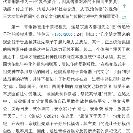
代青铜器作为一种“复合媒介”，因其传播对象的不同而主要具有三大
功能：传之子孙、沟通人神和社会交流。从“政治传播”的视角看，这
三大功能在西周社会政治文化的塑造与传播过程中均发挥重要作用。
第一，青铜器被用于祭祀祖先，这是宗族内部祖先之“德”传递给
子孙的关键步骤。许倬云（
：24）指出：“几个随之而来的
1965/2006
观念源于贵族被其祖先赋予了超凡魅力之想法。其一，正是统治集团
的宗教责任能确保这种超凡魅力延续不断。其二，个体完全湮灭于家
族之中，这样才能使这种神性特权能在本族血统中得以承续。其三，
因为传统与神化的祖先相联系，所以传统受到尊敬。”在祭祀仪式中，
祖先神在享用祭品的同时，还能观摩铸于青铜器上的文字，了解到宗
族后嗣的祈请，并降下福佑；子孙后代亦在这一过程中得以型帅祖考
之“德”，勤事周王。例如，西周中期的
簋铭文记载作器者
受王命
率虎臣前往讨伐淮戎。
因此制作祭器，祭祀其母妣“日庚”。在铭文
中，
称扬其文父文母保佑自己勇敢作战并保持平安：“朕文考甲
公、文母日庚，式休则尚，安永宕乃子
心，安永袭
身，厥复享
于天子。”（《集成》02824）在这里，“厥复享于天子”一句尤其关
键。它表明，宗族祖先赐予子孙后代福佑，其主要目的是让子孙模仿
自己，敬奉周王。因此，通过青铜器媒介及其所承载的祭祀仪式，宗