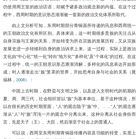
仍使用周王室的政治话语，却赋予诸多政治观念新的内蕴。在这个过
程中，西周时期的意识形态渐渐被一套新的政治文化体系所取代。
由上文分析可知，东周时期部分青铜器所传递的讯息和西周统一
的王朝政治文化有所区别。具体来说，这一时期很多贵族的关注点从
自身宗族与王家的关系，开始转变为所在宗族的发展历程，又从宗族
发展史进一步转移到自身的政治诉求上来。这一过程，实际上是政治
文化由“中心化”“统一化”转向“地方化”“多样化”及“个体化”的过程。在这
一过程中，统一的王朝意识形态逐渐消解，多样化的讯息表达开始形
成；时人逐渐走出“族”笼罩的世界，开始思考自身与社会的关系（晁
福林，
）：
2008
中国上古时期，在野蛮与文明之际，以及进入文明时代的初期的
夏、商、周三代，社会组织皆以“族”为基本单位。基于这种情况，所
以在很长的历史时期里面，“人”的观念隐于“族”中。……“人”的观念逐
渐从“人”与“族”浑沌一片的观念中分离出来。这种分离从社会身份而
言，先是天子（王）、大臣，然后渐至于社会上的普通人。
可以说，西周至东周时期青铜器传播内容及功能的转变，实质上