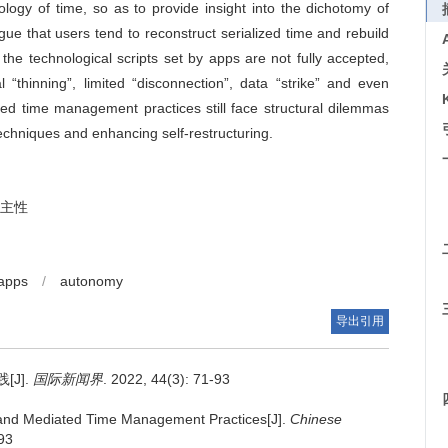
logy of time, so as to provide insight into the dichotomy of
gue that users tend to reconstruct serialized time and rebuild
the technological scripts set by apps are not fully accepted,
“thinning”, limited “disconnection”, data “strike” and even
ed time management practices still face structural dilemmas
echniques and enhancing self-restructuring.
主性
apps
/
autonomy
导出引用
J].
国际新闻界
. 2022, 44(3): 71-93
f and Mediated Time Management Practices[J].
Chinese
-93