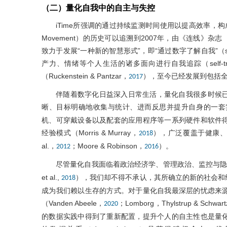
（二）量化自我中的自主与失控
iTime所强调的通过持续监测时间使用以提高效率，构成了
Movement）的历史可以追溯到2007年，由《连线》杂志（Wir
致力于发展“一种新的智慧形式”，即“通过数字了解自我”（self k
产力、情绪等个人生活的诸多面向进行自我追踪（self-t
（Ruckenstein & Pantzar，
），至今已经发展到包括全球
2017
伴随着数字化日益深入日常生活，量化自我很多时候
晰、目标明确地收集与统计、进而反思并提升自身的一套实践
机、可穿戴设备以及配套的应用程序等一系列硬件和软件
经验模式（Morris & Murray，
），广泛覆盖于健康、教
2018
al.，
；Moore & Robinson，
）。
2012
2016
尽管量化自我面临着政治经济学、管理政治、监控与隐私
et al.,
），我们却不得不承认，其所确立的新的社会和
2018
成为我们赖以生存的方式。对于量化自我最深层的忧虑来
（Vanden Abeele，
；Lomborg，Thylstrup & Schwar
2020
的数据实践中得到了重新配置，提升个人的自主性也是量