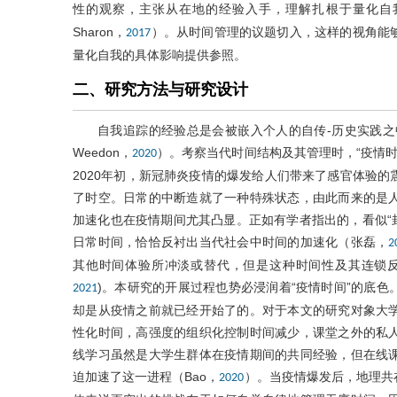
性的观察，主张从在地的经验入手，理解扎根于量化自我之中
Sharon，
）。从时间管理的议题切入，这样的视角能
2017
量化自我的具体影响提供参照。
二、研究方法与研究设计
自我追踪的经验总是会被嵌入个人的自传-历史实践之中
Weedon，
）。考察当代时间结构及其管理时，“疫情时间”（
2020
2020年初，新冠肺炎疫情的爆发给人们带来了感官体验
了时空。日常的中断造就了一种特殊状态，由此而来的是
加速化也在疫情期间尤其凸显。正如有学者指出的，看似“封
日常时间，恰恰反衬出当代社会中时间的加速化（张磊，
2
其他时间体验所冲淡或替代，但是这种时间性及其连锁反应的影响
)。本研究的开展过程也势必浸润着“疫情时间”的底
2021
却是从疫情之前就已经开始了的。对于本文的研究对象大
性化时间，高强度的组织化控制时间减少，课堂之外的私
线学习虽然是大学生群体在疫情期间的共同经验，但在线
迫加速了这一进程（Bao，
）。当疫情爆发后，地理共
2020