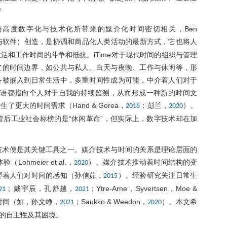
”
高度数字化与技术化所带来的媒介化时间密切相关，Ben
备与软件）创造，是协调和商品化人类活动的最新方式，它也将人
和工作时间的斗争和抵抗。iTime对于现代时间的组织与管理
立的时间边界，如公共与私人、白天与夜晚、工作与休闲等，形
备被嵌入到日常生活中，多重时间性成为可能，中介着人们对于
与话语都指向个人对于自我的持续监测，从而形成一种新的时间文
大的时间需求（Hand & Gorea，
；彭兰，
）。
2018
2020
ox）：尽管后工业社会标榜的是“休闲革命”，但实际上，数字技术却在加
技术便是其关键工具之一。媒介技术与时间的关系是理论层面的
meier et al.，
）。媒介技术推动着时间结构的变
2020
塑着人们对时间的感知（孙信茹，
）。经验研究关注日常生
2015
；戴宇辰，孔舒越，
；Ytre-Arne，Syvertsen，Moe &
21
2021
时间（如，孙文峥，
；Saukko & Weedon，
）。本文希
2021
2020
的自主性及其困境。