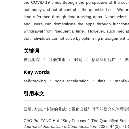
the COVID-19 times through the perspective of the socio
autonomy and out-of-control in the quantified self. We ar
time reference through time-tracking apps. Nonetheless, 
and users can domesticate the apps through functional 
withdrawal from “sequential time”. However, such mediat
that individuals cannot solve by optimizing management t
关键词
自我追踪
/
社会加速
/
时间
/
移动应用程序
/
自
Key words
self-tracking
/
social acceleration
/
time
/
mobile 
引用本文
曹璞
,
方惠
.
“专注的养成”：量化自我与时间的媒介化管理实践[
CAO Pu
,
FANG Hui
.
“Stay Focused”: The Quantified Sel
Journal of Journalism & Communication
. 2022, 44(3): 71