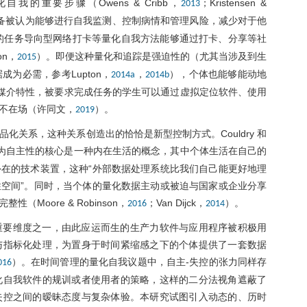
化自我的重要步骤（Owens & Cribb，
；Kristensen &
2013
备被认为能够进行自我监测、控制病情和管理风险，减少对于他
的任务导向型网络打卡等量化自我方法能够通过打卡、分享等社
on，
）。即便这种量化和追踪是强迫性的（尤其当涉及到生
2015
为必需，参考Lupton，
，
），个体也能够能动地
2014a
2014b
的媒介特性，被要求完成任务的学生可以通过虚拟定位软件、使用
不在场（许同文，
）。
2019
关系，这种关系创造出的恰恰是新型控制方式。Couldry 和
认为自主性的核心是一种内在生活的概念，其中个体生活在自己的
在的技术装置，这种“外部数据处理系统比我们自己能更好地理
空间”。同时，当个体的量化数据主动或被迫与国家或企业分享
oore & Robinson，
；Van Dijck，
）。
2016
2014
重要维度之一，由此应运而生的生产力软件与应用程序被积极用
与指标化处理，为置身于时间紧缩感之下的个体提供了一套数据
）。在时间管理的量化自我议题中，自主-失控的张力同样存
016
化自我软件的规训或者使用者的策略，这样的二分法视角遮蔽了
失控之间的暧昧态度与复杂体验。本研究试图引入动态的、历时