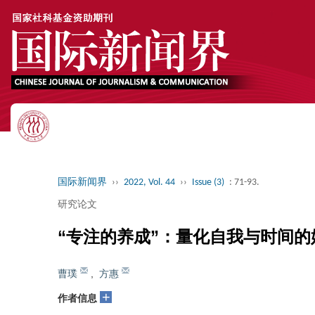
国际新闻界
››
2022, Vol. 44
››
Issue (3)
: 71-93.
研究论文
“专注的养成”：量化自我与时间
曹璞
,
方惠
+
作者信息