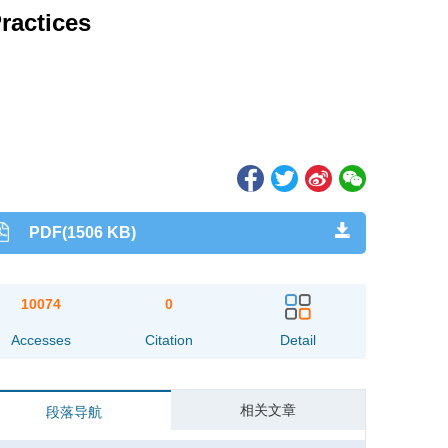
ractices
PDF(1506 KB)
10074
0
Accesses
Citation
Detail
相关文章
段落导航