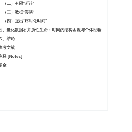
（二）有限“断连”
（三）数据“罢演”
（四）退出“序时化时间”
五、量化数据吞并质性生命：时间的结构困境与个体经验
六、结论
参考文献
注释 [Notes]
基金