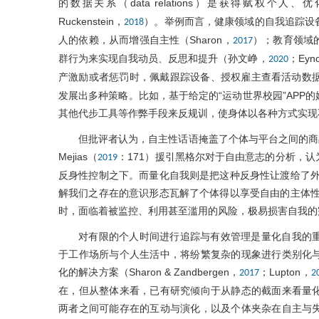
的数据关系（data relations）是获得赋权个人、优
Ruckenstein，
）。举例而言，健康领域的自我追踪设
2018
人的依赖，从而增强自主性（Sharon，
）；教育领域
2017
群行为来实现自我动员、反思和提升（孙文峥，
；Eyn
2020
产激励或者惩罚时，佩戴跟踪设备、授权雇主查看活动数据成
发展出多种策略。比如，基于给定的“运动世界校园”APP
其他代步工具等作弊手段来反规训，使身体以各种方式实现
但批评者认为，自主性话语掩盖了个体与平台之间的商品化
Mejias（
：171）援引黑格尔对于自由意志的分析，
2019
反身性控制之下。而量化自我则是把这种反身性让渡给了外
解我们之存在的意识形态瓦解了个体得以享受自由的主体性
时，面临着被监控、利用甚至滥用的风险，极易损害自我的完整性（M
对有限的个人时间进行追踪与有效管理是量化自我的
于工作场所与个人生活中，将纷繁复杂的现象进行类别化
化的解决方案（Sharon & Zandbergen，
；Lupton，
2017
2
在，但从整体来看，已有研究倾向于从静态的截面来看量
两者之间可能存在的互动与演化，以及个体夹杂在自主与