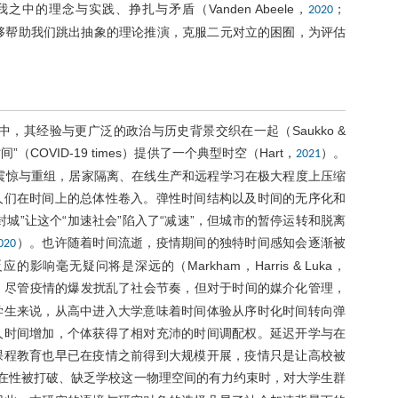
的理念与实践、挣扎与矛盾（Vanden Abeele，
；
2020
够帮助我们跳出抽象的理论推演，克服二元对立的困囿，为评估
，其经验与更广泛的政治与历史背景交织在一起（Saukko &
COVID-19 times）提供了一个典型时空（Hart，
）。
2021
的震惊与重组，居家隔离、在线生产和远程学习在极大程度上压缩
人们在时间上的总体性卷入。弹性时间结构以及时间的无序化和
城”让这个“加速社会”陷入了“减速”，但城市的暂停运转和脱离
）。也许随着时间流逝，疫情期间的独特时间感知会逐渐被
020
毫无疑问将是深远的（Markham，Harris & Luka，
色。尽管疫情的爆发扰乱了社会节奏，但对于时间的媒介化管理，
学生来说，从高中进入大学意味着时间体验从序时化时间转向弹
人时间增加，个体获得了相对充沛的时间调配权。延迟开学与在
课程教育也早已在疫情之前得到大规模开展，疫情只是让高校被
在性被打破、缺乏学校这一物理空间的有力约束时，对大学生群