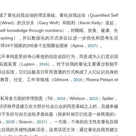
量化自我运动的理念基础。量化自我运动（Quantified Self
ed）的沃尔夫（Gary Wolf）和凯利（Kevin Kelly）发起，
nowledge through numbers），对睡眠、饮食、健康、生
racking），并以数据化的方式表征以进一步优化和思考生活
34个国家的200多个定期聚会团体（Ajana，
）。
2017
已不单纯是受好奇心驱使的信息追踪行为，而是成为人们意识清
装置（Lupton，
）。对于自我的量化主要通过智能手
2016
得以实现，它们以极其日常而普通的方式构成了人们认识自身的
育、社交、工作等领域（Gilmore，
；Rivera-Pelayo et
2016
等多方面的学理指责（Till，
；Whitson，
；Spiller，
2014
2013
经济秩序是建立在大部分社会公众的同意基础之上的，且越来越
源于失控与自主这组矛盾命题（很多时候它们也是一体两面的）
tz，
；Sharon，
）。一方面，个体的自主性在量化自我
2018
2017
化自我的关键性战略话语，这类话语主张：通过量化自我所建立