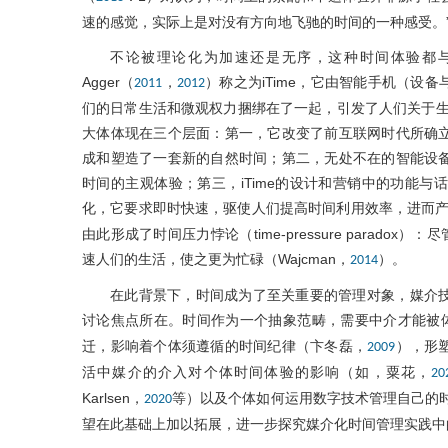
速的感觉，实际上是对没有方向地飞驰的时间的一种感受。
不论被理论化为加速还是无序，这种时间体验都与
Agger（
，
）称之为iTime，它由智能手机（设
2011
2012
们的日常生活和微观权力捆绑在了一起，引发了人们关于生活
大体体现在三个层面：第一，它改变了前互联网时代所确
成和塑造了一套新的自然时间；第二，无处不在的智能设
时间的主观体验；第三，iTime的设计和营销中的功能
化，它要求即时快速，驱使人们提高时间利用效率，进而产生了更
由此形成了时间压力悖论（time-pressure parad
速人们的生活，使之更为忙碌（Wajcman，
）。
2014
在此背景下，时间成为了至关重要的管理对象，媒介
讨论焦点所在。时间作为一个抽象范畴，需要中介才能被体验（Loh
迁，影响着个体须遵循的时间纪律（卞冬磊，
），形
2009
活中媒介的介入对个体时间体验的影响（如，粟花，
20
Karlsen，
等）以及个体如何运用数字技术管理自己的
2020
望在此基础上加以拓展，进一步探究媒介化时间管理实践中