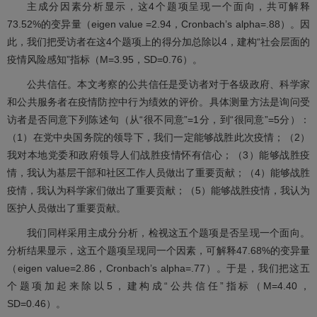
主成分因素分析显示，这4个题项呈现一个面向，共可解释
73.52%的变异量（eigen value =2.94，Cronbach’s alpha=.88）。因
此，我们把受访者在这4个题项上的得分加总除以4，建构“社会层面的
疫情风险感知”指标（M=3.95，SD=0.76）。
公共信任。本文考察的公共信任是受访者对于各级政府、科学家
和公共服务者在疫情防控中行为绩效的评价。具体测量方法是询问受
访者是否同意下列陈述句（从“很不同意”=1分，到“很同意”=5分）：
（1）在党中央国务院的领导下，我们一定能够战胜此次疫情；（2）
我对本地党委和政府领导人们战胜疫情怀有信心；（3）能够战胜疫
情，我认为基层干部和社区工作人员做出了重要贡献；（4）能够战胜
疫情，我认为科学家们做出了重要贡献；（5）能够战胜疫情，我认为
医护人员做出了重要贡献。
我们同样采用主成分分析，检视这五个题项是否呈现一个面向。
分析结果显示，这五个题项呈现同一个因素，可解释47.68%的变异量
（eigen value=2.86，Cronbach’s alpha=.77）。于是，我们把这五
个题项加起来除以5，建构成“公共信任”指标（M=4.40，
SD=0.46）。