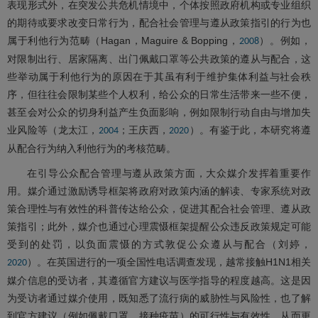
表现形式外，在突发公共危机情境中，个体按照政府机构或专业组织
的期待或要求改变日常行为，配合社会管理与遵从政策指引的行为也
属于利他行为范畴（Hagan，Maguire & Bopping，
）。例如，
2008
对限制出行、居家隔离、出门佩戴口罩等公共政策的遵从与配合，这
些举动属于利他行为的原因在于其虽有利于维护集体利益与社会秩
序，但往往会限制某些个人权利，给公众的日常生活带来一些不便，
甚至会对公众的切身利益产生负面影响，例如限制行动自由与增加失
业风险等（龙太江，
；王庆西，
）。有鉴于此，本研究将遵
2004
2020
从配合行为纳入利他行为的考核范畴。
在引导公众配合管理与遵从政策方面，大众媒介发挥着重要作
用。媒介通过激励诱导框架将政府对政策内涵的解读、专家系统对政
策合理性与有效性的科普传达给公众，促进其配合社会管理、遵从政
策指引；此外，媒介也通过心理震慑框架提醒公众违反政策规定可能
受到的处罚，以负面震慑的方式敦促公众遵从与配合（刘婷，
）。在英国进行的一项全国性电话调查发现，越常接触H1N1相关
2020
媒介信息的受访者，其遵循官方建议与医学指导的程度越高。这是因
为受访者通过媒介使用，既知悉了流行病的威胁性与风险性，也了解
到官方建议（例如佩戴口罩、接种疫苗）的可行性与有效性，从而更