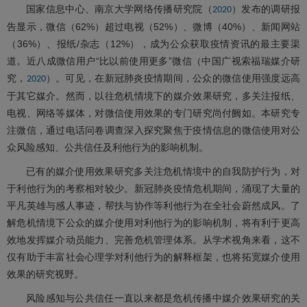
国家信息中心、南京大学网络传播研究院（
）发布的调研报
2020
告显示，微信（62%）超过电视（52%）、微博（40%）、新闻网站
（36%）、报纸/杂志（12%），成为公众获取疫情资讯的最主要渠
道。近八成微信用户“比以前使用更多”微信（中国广视索福瑞媒介研
究，
）。可见，在新冠肺炎疫情期间，公众的微信使用强度远高
2020
于其它媒介。然而，以往危机情境下的媒介效果研究，多关注报纸、
电视、网络等媒体，对微信使用效果的专门研究尚付阙如。本研究专
注微信，通过电话问卷调查深入探究聚焦于疫情信息的微信使用对公
众风险感知、公共信任及利他行为的影响机制。
已有的媒介使用效果研究多关注危机情境中的自我防护行为，对
于利他行为的考察相对较少。新冠肺炎疫情危机期间，涌现了大量的
平凡英雄与感人事迹，帮扶与协作等利他行为在全社会蔚然成风。了
解危机情境下公众的媒介使用对利他行为的影响机制，将有利于更高
效地发挥媒介动员能力、完善危机管理体系。从学术视角来看，这不
仅有助于丰富社会心理学对利他行为的解释框架，也将拓宽媒介使用
效果的研究视野。
风险感知与公共信任一直以来都是危机传播中媒介效果研究的关