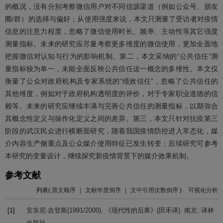
的概况，没有分别考察微信用户对不同信源渠道（例如公众号、朋友
圈/群）的选择与偏好；从使用强度来说，本文只测量了受访者对疫情
信息的注意力程度，忽略了微信使用时长、频率、主动性等其它强度
测量指标。未来的研究应尽量考察更多维度的微信使用，更加全面地
把握微信对认知与行为的影响机制。第二，本文采纳的“公共信任”测
量指标较为单一，未能全面反映公共信任这一概念的多维性。本文仅
衡量了公众对政府机构及专家系统的“绩效信任”，忽略了公共信任的
其他维度，例如对于政府机构透明度的评价，对于专家职业道德的信
赖等。未来的研究应继续丰满与完善公共信任的测量指标，以期弥合
其概念性定义与操作化定义之间的差异。第三，本文只针对抗疫第三
阶段的武汉民众进行横断面研究，随着我国疫情防控进入常态化，媒
介内容生产侧重点及公众媒介使用特征已发生转变；后续研究可参考
本研究的变量设计，继续探究新疫情背景下的媒介效果机制。
参考文献
列表(
原文顺序
|
文献年度倒序
|
文中引用次数倒序
)
可视化分析
[1]
安东尼·吉登斯(
1991/2000
).
《现代性的后果》(田禾译)
. 南京: 译林
出版社.