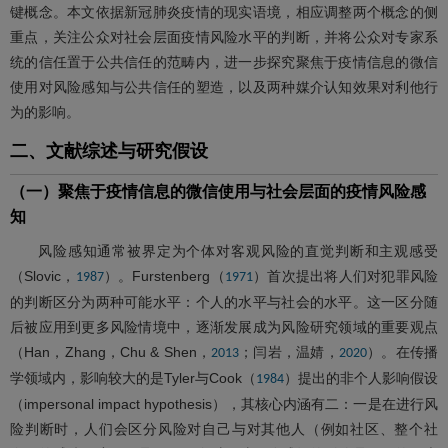
键概念。本文依据新冠肺炎疫情的现实语境，相应调整两个概念的侧
重点，关注公众对社会层面疫情风险水平的判断，并将公众对专家系
统的信任置于公共信任的范畴内，进一步探究聚焦于疫情信息的微信
使用对风险感知与公共信任的塑造，以及两种媒介认知效果对利他行
为的影响。
二、文献综述与研究假设
（一）聚焦于疫情信息的微信使用与社会层面的疫情风险感
知
风险感知通常被界定为个体对客观风险的直觉判断和主观感受
（Slovic，
）。Furstenberg（
）首次提出将人们对犯罪风险
1987
1971
的判断区分为两种可能水平：个人的水平与社会的水平。这一区分随
后被应用到更多风险情境中，逐渐发展成为风险研究领域的重要观点
（Han，Zhang，Chu & Shen，
；闫岩，温婧，
）。在传播
2013
2020
学领域内，影响较大的是Tyler与Cook（
）提出的非个人影响假设
1984
（impersonal impact hypothesis），其核心内涵有二：一是在进行风
险判断时，人们会区分风险对自己与对其他人（例如社区、整个社