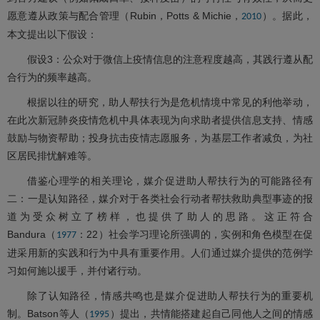
愿意遵从政策与配合管理（Rubin，Potts & Michie，
）。据此，
2010
本文提出以下假设：
假设3：公众对于微信上疫情信息的注意程度越高，其践行遵从配
合行为的频率越高。
根据以往的研究，助人帮扶行为是危机情境中常见的利他举动，
在此次新冠肺炎疫情危机中具体表现为向求助者提供信息支持、情感
鼓励与物资帮助；投身抗击疫情志愿服务，为基层工作者减负，为社
区居民排忧解难等。
借鉴心理学的相关理论，媒介促进助人帮扶行为的可能路径有
二：一是认知路径，媒介对于各类社会行动者帮扶救助典型事迹的报
道为受众树立了榜样，也提供了助人的思路。这正符合
Bandura（
：22）社会学习理论所强调的，实例和角色模型在促
1977
进采用新的实践和行为中具有重要作用。人们通过媒介提供的范例学
习如何施以援手，并付诸行动。
除了认知路径，情感共鸣也是媒介促进助人帮扶行为的重要机
制。Batson等人（
）提出，共情能搭建起自己同他人之间的情感
1995