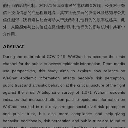
他行为的影响机制。对1071位武汉市民的电话调查发现，公众对于微
信上疫情信息的注意程度越高，其在社会层面的疫情风险感知与公共
信任越强，践行遵从配合与助人帮扶两种利他行为的频率也越高。此
外，风险感知与公共信任在微信使用对利他行为的影响机制中具有中
介作用。
Abstract
During the outbreak of COVID-19, WeChat has become the main
channel for the public to access epidemic information. From media
use perspectives, this study aims to explore how reliance on
WeChat epidemic information affects people’s risk perception,
public trust and altruistic behavior at the critical juncture of the fight
against the virus. A telephone survey of 1,071 Wuhan residents
indicates that increased attention paid to epidemic information on
WeChat resulted in not only stronger social-level risk perception
and public trust, but also more compliance and help-giving
behavior. Additionally, risk perception and public trust are found to
mediate the association between WeChat use and altruistic