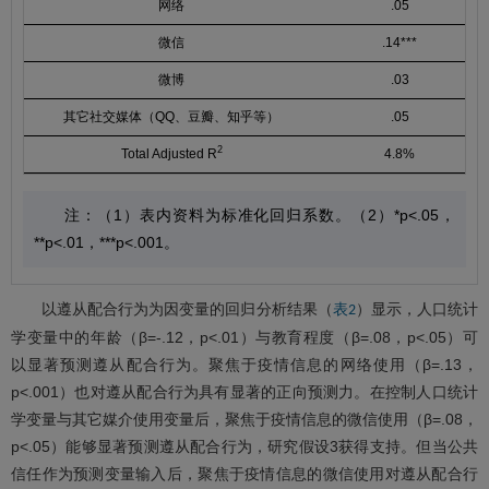
网络
.05
微信
.14***
微博
.03
其它社交媒体（QQ、豆瓣、知乎等）
.05
2
Total Adjusted R
4.8%
注：（1）表内资料为标准化回归系数。（2）*p<.05，
**p<.01，***p<.001。
以遵从配合行为为因变量的回归分析结果（
）显示，人口统计
表2
学变量中的年龄（β=-.12，p<.01）与教育程度（β=.08，p<.05）可
以显著预测遵从配合行为。聚焦于疫情信息的网络使用（β=.13，
p<.001）也对遵从配合行为具有显著的正向预测力。在控制人口统计
学变量与其它媒介使用变量后，聚焦于疫情信息的微信使用（β=.08，
p<.05）能够显著预测遵从配合行为，研究假设3获得支持。但当公共
信任作为预测变量输入后，聚焦于疫情信息的微信使用对遵从配合行