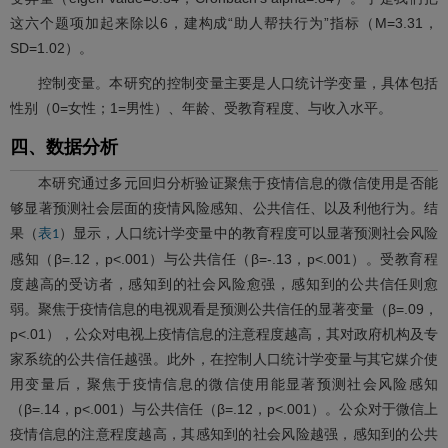
这六个题项加起来除以6，建构成“助人帮扶行为”指标（M=3.31，
SD=1.02）。
控制变量。本研究的控制变量主要是人口统计学变量，具体包括
性别（0=女性；1=男性）、年龄、受教育程度、与收入水平。
四、数据分析
本研究通过多元回归分析验证聚焦于疫情信息的微信使用是否能
够显著预测社会层面的疫情风险感知、公共信任、以及利他行为。结
果（
）显示，人口统计学变量中的教育程度可以显著预测社会风险
表1
感知（β=.12，p<.001）与公共信任（β=-.13，p<.001）。受教育程
度越高的受访者，感知到的社会风险愈强，感知到的公共信任则愈
弱。聚焦于疫情信息的电视观看是预测公共信任的显著变量（β=.09，
p<.01），公众对电视上疫情信息的注意程度越高，其对政府机构及专
家系统的公共信任越强。此外，在控制人口统计学变量与其它媒介使
用变量后，聚焦于疫情信息的微信使用能显著预测社会风险感知
（β=.14，p<.001）与公共信任（β=.12，p<.001）。公众对于微信上
疫情信息的注意程度越高，其感知到的社会风险越强，感知到的公共