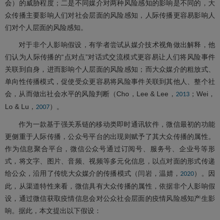
会）的威胁程度；二是不同媒介对两种风险感知的影响是不同的，大
众传播主要影响人们对社会层面的风险感知，人际传播更容易影响人
们对个人层面的风险感知。
对于非个人影响假设，有学者尝试从媒介技术视角做出解释，他
们认为人际传播的“点对点”对话式交流模式更容易让人们将风险事件
关联到自身，进而影响个人层面的风险感知；而大众媒介的粗放式、
单向性传播模式，促使受众更容易将风险事件关联到其他人、整个社
会，从而做出社会水平的风险判断（Cho，Lee & Lee，
；Wei，
2013
Lo & Lu，
）。
2007
作为一款基于强关系链的移动类即时通讯软件，微信最初的功能
更侧重于人际传播，公众号平台的出现则赋予了其大众传播的属性。
作为信息聚合平台，微信公众号通过订阅号、服务号、企业号等形
式，将文字、图片、音频、视频等多元化信息，以点对面的形式传递
给公众，沿用了传统大众媒介的传播模式（闫岩，温婧，
）。因
2020
此，从渠道特性来看，微信具有大众传播的属性，依据非个人影响假
设，通过微信获取疫情信息会对公众社会层面的疫情风险感知产生影
响。据此，本文提出以下假设：