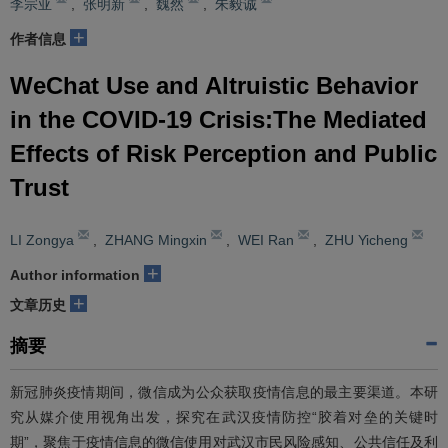
李宗亚
,
张明新
,
魏然
,
朱毅诚
+
作者信息
WeChat Use and Altruistic Behavior
in the COVID-19 Crisis:The Mediated
Effects of Risk Perception and Public
Trust
LI Zongya
,
ZHANG Mingxin
,
WEI Ran
,
ZHU Yicheng
+
Author information
+
文章历史
摘要
新冠肺炎疫情期间，微信成为公众获取疫情信息的最主要渠道。本研
究从媒介使用视角出发，探究在武汉疫情防控“胶着对垒的关键时
期”，聚焦于疫情信息的微信使用对武汉市民风险感知、公共信任及利