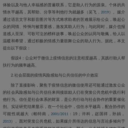
体验以及与他人幸福感的普遍联系，它是助人行为的源泉。个体的共
情水平越高，其帮助、分享等利他行为就越多（吴飞，
）。媒介
2019
通过语言文字和影音图片等方式将求助者的苦难展示给公众，唤起公
众的同情、怜悯与被需要感，激发其助人行为；与此同时，媒介也报
道感人至深、可歌可泣的榜样故事，唤起公众的认同与敬佩，给人以
温暖和希望，通过积极的情感力量鼓舞公众的助人行为。据此，本文
提出以下假设：
假设4：公众对于微信上疫情信息的注意程度越高，其践行助人帮
扶行为的频率越高。
2.社会层面的疫情风险感知与公共信任的中介效应
除了直接影响，聚焦于疫情信息的微信使用还可能通过激发公众
的社会风险感知与公共信任来间接鼓励人们在突发公共危机中践行利
他行为。信任是社会体系的财富，是公共行动与社会协作的重要催化
剂。实证研究结果显示，在一个社会中，信任水平越高，配合协作的
可能性就越大（帕特南，
：19；许科，赵国祥，孙娟，
2001/2011
）。面对突发公共危机，如果媒介所传达的信息与言论多倾向于
2013