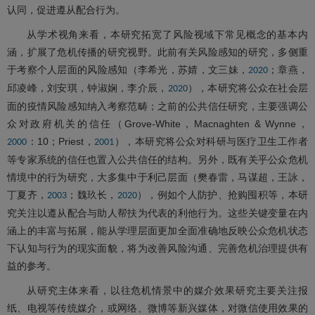
认同，促进遵从配合行为。
从学术视角来看，本研究拓宽了风险视域下常见概念的基本内
涵，扩展了危机传播的研究视野。此前有关风险感知的研究，多侧重
于考察个人层面的风险感知（李希光，苏婧，文三妹，
；章燕，
2020
邱凌峰，刘安琪，钟淑娴，李介辰，
），本研究将公众在社会层
2020
面的疫情风险感知纳入考察范畴；之前的公共信任研究，主要强调公
众对政府机关的信任（Grove-White，Macnaghten & Wynne，
：10；Priest，
），本研究将公众对科研与医疗卫生工作者
2000
2001
等专家系统的信任也置入公共信任的结构。另外，既有关乎公众危机
情境中的行为研究，大多集中于利己层面（樊春雷，马谋超，王詠，
丁夏齐，
；魏玖长，
），例如个人防护、抢购囤积等，本研
2003
2020
究关注以遵从配合与助人帮扶为代表的利他行为。这些关键变量在内
涵上的丰富与拓展，能从学理层面更加全面准确地反映公众危机状态
下认知与行为的现实面貌，将为改善风险沟通、完善危机治理提供有
益的参考。
从研究主体来看，以往危机情景中的媒介效果研究主要关注报
纸、电视等传统媒介，或网络、微博等新兴媒体，对微信使用效果的