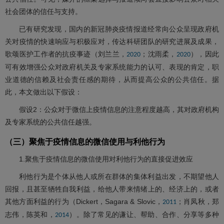
社会团体的信任与支持。
已有研究发现，国内的新冠肺炎疫情报道经常向公众呈现政府机
关对疫情的快速响应与积极应对，传达科研团队的研究进展及成果，
歌颂医护工作者的抗疫事迹（刘兰兰，
；沈雨柔，
），因此
2020
2020
可有效增强公众对政府机关及专家系统能力的认可、表现的肯定，职
业道德的信赖及社会责任感的期待，从而提高公众的公共信任。据
此，本文做出以下假设：
假设2：公众对于微信上疫情信息的注意程度越高，其对政府机构
及专家系统的公共信任越强。
（三）聚焦于疫情信息的微信使用与利他行为
1.聚焦于疫情信息的微信使用对利他行为的直接促进效应
利他行为是个体从他人或所在群体的集体利益出发，不期望他人
回报，且甚至牺牲自我利益，给他人带来情绪上的、经济上的，或者
其他方面利益的行为（Dickert，Sagara & Slovic，
；肖凤秋，郑
2011
志伟，陈英和，
）。除了常见的谦让、帮助、合作、分享等多种
2014