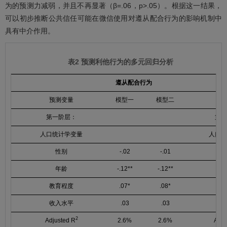
为的预测力减弱，并且不再显著（β=.06，p>.05）。根据这一结果，
可以初步推断公共信任可能在微信使用对遵从配合行为的影响机制中
具有中介作用。
表2 预测利他行为的多元回归分析
遵从配合行为
预测变量
模型一
模型二
预
第一阶层：
第一
人口统计学变量
人口统
性别
-.02
-.01
年龄
-.12**
-.12**
教育程度
.07*
.08*
教
收入水平
.03
.03
收
2
Adjusted R
2.6%
2.6%
Adju