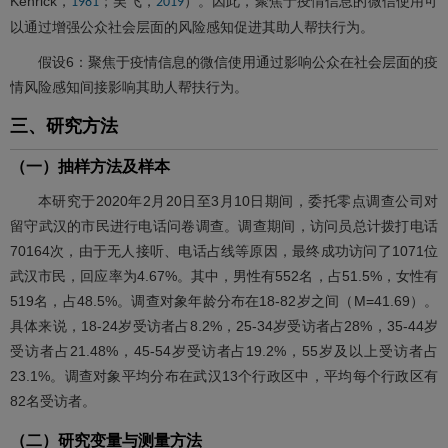
Kenrick，
；吴飞，
）。因此，聚焦于疫情信息的微信使用可
1981
2019
以通过增强公众社会层面的风险感知促进其助人帮扶行为。
假设6：聚焦于疫情信息的微信使用通过影响公众在社会层面的疫
情风险感知间接影响其助人帮扶行为。
三、研究方法
（一）抽样方法及样本
本研究于2020年2月20日至3月10日期间，委托零点调查公司对
留守武汉的市民进行电话问卷调查。调查期间，访问员总计拨打电话
70164次，由于无人接听、电话占线等原因，最终成功访问了1071位
武汉市民，回应率为4.67%。其中，男性有552名，占51.5%，女性有
519名，占48.5%。调查对象年龄分布在18-82岁之间（M=41.69）。
具体来说，18-24岁受访者占8.2%，25-34岁受访者占28%，35-44岁
受访者占21.48%，45-54岁受访者占19.2%，55岁及以上受访者占
23.1%。调查对象平均分布在武汉13个行政区中，平均每个行政区有
82名受访者。
（二）研究变量与测量方法