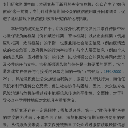
专门研究尚属空白；本研究基于新冠肺炎疫情危机让公众产生了“微信
依赖”这一前提，专门针对疫情期间公众的微信使用展开问卷调查，促
进了危机情境下微信使用效果研究的深化与拓展。
本研究的现实意义在于，启发媒介机构在突发公共事件传播中应
尽量保证负面框架（例如威胁框架、警示框架）以及正面框架（例如
应对框架、效能框架）的平衡，也要兼顾社会层面信息（例如疫情造
成的社会危害，政府机构的行为举措等）与个人层面信息（例如个人
的感染风险、应对措施等）的传达，以期增强公众的风险共同体意识
及公共信任与支持。吉登斯强调风险与信任是一枚硬币的两面，“安全
通常建立在信任与可接受的风险之间的平衡”（吉登斯，
：
1991/2000
29）。风险意识促进公众加强自我防护，激发助人帮扶行为，而信任
意识有利于缓解公众恐慌，促进社会协作与团结。因此，大众媒介在
风险沟通与危机传播过程中把握信息传达的平衡性、全面性，对于引
导公众科学理性地应对危机具有重要意义。
本研究还存在一定局限性，需加以改善。第一，“微信使用”考察
的维度较为片面，不能全面了解、深刻把握疫情期间微信使用的效
果。从信源角度来说，本文仅笼统衡量了公众通过微信获取疫情信息