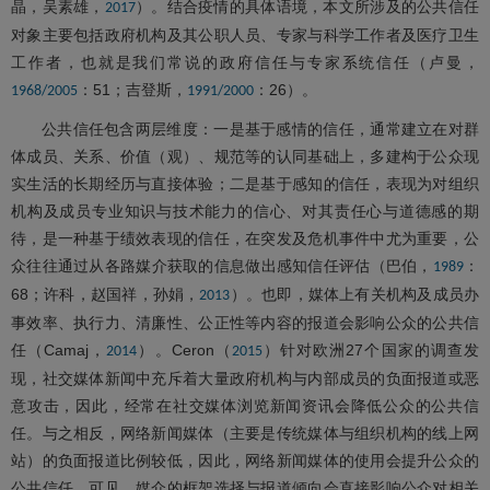
晶，吴素雄，
）。结合疫情的具体语境，本文所涉及的公共信任
2017
对象主要包括政府机构及其公职人员、专家与科学工作者及医疗卫生
工作者，也就是我们常说的政府信任与专家系统信任（卢曼，
：51；吉登斯，
：26）。
1968/2005
1991/2000
公共信任包含两层维度：一是基于感情的信任，通常建立在对群
体成员、关系、价值（观）、规范等的认同基础上，多建构于公众现
实生活的长期经历与直接体验；二是基于感知的信任，表现为对组织
机构及成员专业知识与技术能力的信心、对其责任心与道德感的期
待，是一种基于绩效表现的信任，在突发及危机事件中尤为重要，公
众往往通过从各路媒介获取的信息做出感知信任评估（巴伯，
：
1989
68；许科，赵国祥，孙娟，
）。也即，媒体上有关机构及成员办
2013
事效率、执行力、清廉性、公正性等内容的报道会影响公众的公共信
任（Camaj，
）。Ceron（
）针对欧洲27个国家的调查发
2014
2015
现，社交媒体新闻中充斥着大量政府机构与内部成员的负面报道或恶
意攻击，因此，经常在社交媒体浏览新闻资讯会降低公众的公共信
任。与之相反，网络新闻媒体（主要是传统媒体与组织机构的线上网
站）的负面报道比例较低，因此，网络新闻媒体的使用会提升公众的
公共信任。可见，媒介的框架选择与报道倾向会直接影响公众对相关