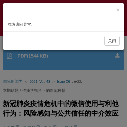
×
Toggl
navig
网络访问异常.
高级检索
关闭
PDF(1544 KB)
国际新闻界
››
2021, Vol. 43
››
Issue (5)
: 6-22.
本期话题 / 传播学视角下的新冠疫情
新冠肺炎疫情危机中的微信使用与利他
行为：风险感知与公共信任的中介效应