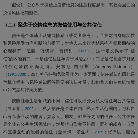
假设1：公众对于微信上疫情信息的注意程度越高，其社会层面的
疫情风险感知越强。
（二）聚焦于疫情信息的微信使用与公共信任
信任是个体基于认知或情感（或两者兼有），且在对自身脆弱性
和风险承受力有判断的前提下，对他人未来行为结果抱有积极期待的
心理状态（伍麟，万仞雪，曹婧甜，
）。这一定义揭示了“信
2017
任”的内涵有二：一是信任往往孕育于风险之中；二是信任包含了对被
信任对象的正面期待。安东尼·吉登斯（Anthony Giddens）
（
：29）将信任和风险看作为一体两面，信任感知也因此是
1991/2000
危机传播中与风险感知同等重要的认知变量，影响着人们在危机情境
中的态度与行为决策。
按照社会生活领域的不同，信任可以细分为私人信任与公共信任
（白春阳，
）。私人信任是个体在自己私人生活范围内，与和自
2006
己有亲密互动的他者，如亲人、朋友、邻里等之间的信任；公共信任
是个体在公共生活领域内，对那些自己并不熟悉、群外的或者与自己
不直接互动的他者的信任（金兼斌，楚亚杰，
；张泽洪，熊晶
2015