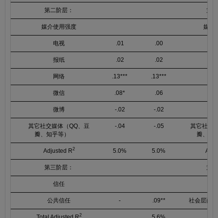
第二阶层：
第二
媒介使用强度
媒介
电视
.01
.00
报纸
.02
.02
网络
.13***
.13***
微信
.08*
.06
微博
-.02
-.02
其它社交媒体（QQ、豆
-.04
-.05
其它社交
瓣、知乎等）
瓣、知
2
Adjusted R
5.0%
5.0%
Adju
第三阶层：
第三
信任
风
公共信任
-
.09**
社会层面的
2
Total Adjusted R
5.6%