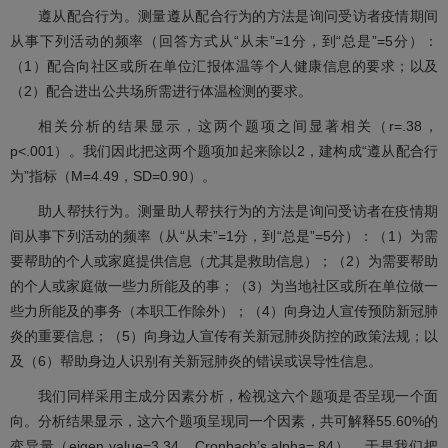
遵从配合行为。测量遵从配合行为的方法是询问受访者疫情期间
从事下列活动的频率（回答方式从“从未”=1分，到“总是”=5分）：
（1）配合向社区或所在单位汇报体温等个人健康信息的要求；以及
（2）配合进出公共场所需进行体温检测的要求。
相关分析的结果显示，这两个题项之间显著相关（r=.38，
p<.001）。我们因此把这两个题项加起来除以2，建构成“遵从配合行
为”指标（M=4.49，SD=0.90）。
助人帮扶行为。测量助人帮扶行为的方法是询问受访者在疫情期
间从事下列活动的频率（从“从未”=1分，到“总是”=5分）：（1）为需
要帮助的个人或家庭提供信息（尤其是救助信息）；（2）为需要帮助
的个人或家庭做一些力所能及的事；（3）为当地社区或所在单位做一
些力所能及的事务（本职工作除外）；（4）向身边人宣传预防新冠肺
炎的重要信息；（5）向身边人宣传有关新冠肺炎防控的政策法规；以
及（6）帮助身边人识别有关新冠肺炎的错误或误导性信息。
我们同样采用主成分因素分析，检视这六个题项是否呈现一个面
向。分析结果显示，这六个题项呈现同一个因素，共可解释55.60%的
变异量（eigen value=3.34，Cronbach’s alpha=.84）。于是我们把