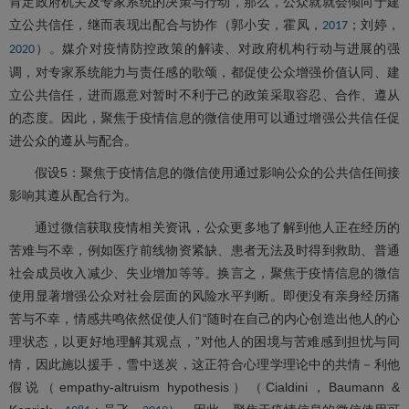
肯定政府机关及专家系统的决策与行动，那么，公众就就会倾向于建
立公共信任，继而表现出配合与协作（郭小安，霍凤，
；刘婷，
2017
）。媒介对疫情防控政策的解读、对政府机构行动与进展的强
2020
调，对专家系统能力与责任感的歌颂，都促使公众增强价值认同、建
立公共信任，进而愿意对暂时不利于己的政策采取容忍、合作、遵从
的态度。因此，聚焦于疫情信息的微信使用可以通过增强公共信任促
进公众的遵从与配合。
假设5：聚焦于疫情信息的微信使用通过影响公众的公共信任间接
影响其遵从配合行为。
通过微信获取疫情相关资讯，公众更多地了解到他人正在经历的
苦难与不幸，例如医疗前线物资紧缺、患者无法及时得到救助、普通
社会成员收入减少、失业增加等等。换言之，聚焦于疫情信息的微信
使用显著增强公众对社会层面的风险水平判断。即便没有亲身经历痛
苦与不幸，情感共鸣依然促使人们“随时在自己的内心创造出他人的心
理状态，以更好地理解其观点，”对他人的困境与苦难感到担忧与同
情，因此施以援手，雪中送炭，这正符合心理学理论中的共情－利他
假说（empathy-altruism hypothesis）（Cialdini，Baumann &