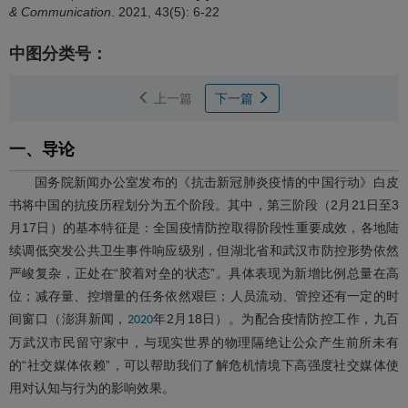
& Communication
. 2021, 43(5): 6-22
中图分类号：
上一篇
下一篇
一、导论
国务院新闻办公室发布的《抗击新冠肺炎疫情的中国行动》白皮
书将中国的抗疫历程划分为五个阶段。其中，第三阶段（2月21日至3
月17日）的基本特征是：全国疫情防控取得阶段性重要成效，各地陆
续调低突发公共卫生事件响应级别，但湖北省和武汉市防控形势依然
严峻复杂，正处在“胶着对垒的状态”。具体表现为新增比例总量在高
位；减存量、控增量的任务依然艰巨；人员流动、管控还有一定的时
间窗口（澎湃新闻，
年2月18日）。为配合疫情防控工作，九百
2020
万武汉市民留守家中，与现实世界的物理隔绝让公众产生前所未有
的“社交媒体依赖”，可以帮助我们了解危机情境下高强度社交媒体使
用对认知与行为的影响效果。