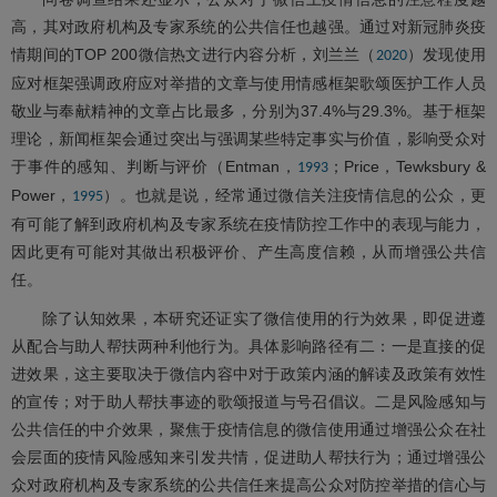
高，其对政府机构及专家系统的公共信任也越强。通过对新冠肺炎疫
情期间的TOP 200微信热文进行内容分析，刘兰兰（
）发现使用
2020
应对框架强调政府应对举措的文章与使用情感框架歌颂医护工作人员
敬业与奉献精神的文章占比最多，分别为37.4%与29.3%。基于框架
理论，新闻框架会通过突出与强调某些特定事实与价值，影响受众对
于事件的感知、判断与评价（Entman，
；Price，Tewksbury &
1993
Power，
）。也就是说，经常通过微信关注疫情信息的公众，更
1995
有可能了解到政府机构及专家系统在疫情防控工作中的表现与能力，
因此更有可能对其做出积极评价、产生高度信赖，从而增强公共信
任。
除了认知效果，本研究还证实了微信使用的行为效果，即促进遵
从配合与助人帮扶两种利他行为。具体影响路径有二：一是直接的促
进效果，这主要取决于微信内容中对于政策内涵的解读及政策有效性
的宣传；对于助人帮扶事迹的歌颂报道与号召倡议。二是风险感知与
公共信任的中介效果，聚焦于疫情信息的微信使用通过增强公众在社
会层面的疫情风险感知来引发共情，促进助人帮扶行为；通过增强公
众对政府机构及专家系统的公共信任来提高公众对防控举措的信心与