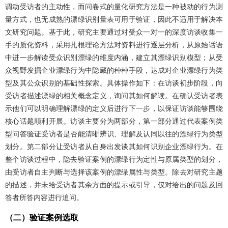
调动受访者的主动性，而问卷式的量化研究方法是一种被动的行为测
量方式，也无成熟的漂绿识别量表可用于验证，因此不适用于解决本
文研究问题。基于此，研究主要通过对受众一对一的深度访谈收集一
手的质化资料，采用扎根理论方法对资料进行逐层分析，从原始话语
中进一步解读受众识别漂绿的维度内涵，建立其漂绿识别模型；从受
众视野发掘企业漂绿行为中隐藏的种种手段，达成对企业漂绿行为类
型及其公众识别的基础性探索。具体操作如下：在访谈初步阶段，向
受访者描述漂绿的相关概念定义，询问其如何解读。在确认受访者表
示他们可以明确理解漂绿的定义后进行下一步，以保证访谈能够围绕
核心话题顺利开展。访谈主要分为两部分，第一部分通过代表案例类
型问答验证受访者是否能清晰辨识、理解及认同以往的漂绿行为类型
划分。第二部分让受访者从自身出发谈其如何识别企业漂绿行为。在
整个访谈过程中，隐去验证案例的漂绿行为定性与原属类型的划分，
由受访者自主判断与选择该案例的漂绿属性与类型。除去对研究主题
的描述，并未给受访者其余方面的提示或引导，仅对给出的问题及回
答者所答内容进行追问。
（二）验证案例选取