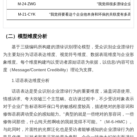
M-24-ZWG
“我觉得很多漂绿企业被
M-21-CYK
“我觉得要看这个企业他本身和环保的关联度有多高吧
（二）模型维度分析
基于三级编码所构建的漂绿识别理论模型，受众识别企业漂绿行
为主要划分为话语表达维度、视觉符号维度、数据表现维度与企业形
象维度。每个维度构建均以受访者原始话语为依据，以信息/内容可信
度（Message/Content Credibility）理论为支撑。
1.话语表达维度分析
话语表达是受众识别企业漂绿行为的重要维度，涵盖词语使用、
情感诉求、夸大吹嘘三个主范畴。在访谈过程中，不少受访对象表示
对于企业广告标语和环保口号的敏感程度较高，描述绝对的形容词和
修饰语易调动受众的感知能力。“典型的就是一些绝对的形容词，一些
修饰词那些，什么纯天然啊啥的我就觉得不可能。”（M-6-HMC）。
与此同时，片面性的光辉泛化也是受访者能够感知的企业漂绿行为的
常见伎俩，以技术和产品宣传最为典型。企业一味放大好的方面进行