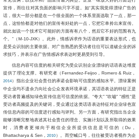
宣传，而往往对其负面的影响只字不提。如“其实我觉得漂绿广告的
话，很大一部分都是在一个很全面的一个体系里面选取了一点，那一
点，这恰恰都是对他们的宣传有好处的一点，它把它单拎出来宣传。
就比如说一个技术它可能好的方面有有八个，然后它不好的范围有九
个。”（M-10-JXK）。此外，情感诉求作为话语的重要表达形式，也
是受众识别的主要依据。对广告熟悉的受访者往往可以道破企业的诉
求技巧，并表示在广告情感诉求表达时更易受到引导。
信息内容可信度的相关研究为受众识别企业漂绿的话语表达维度
提供了理论支撑。有研究者（Fernandez-Feijoo，Romero & Ruiz，
）指出企业社会责任的承诺会影响可信度的感知水平。漂绿案例
2014
中企业均不遗余力向社会公众发表环境承诺，其话语表达的特征正是
受访者普遍感知绿色宣传信息可信度的依据。“夸大" "吹嘘" "感性"是
受访者高频提及的关键词，受众通过这类话语表达特征对企业绿色宣
传信息内容的可信度进行感知与评判。另一方面，有研究指出当企业
能够清晰完整地表述其社会责任的理念、实施计划以及所取得的效果
时，消费者更倾向于相信企业所提供信息是可信的（Du，
Bhattacharya & Sen，
）。而空喊口号，往往被受访者视作为企
2010