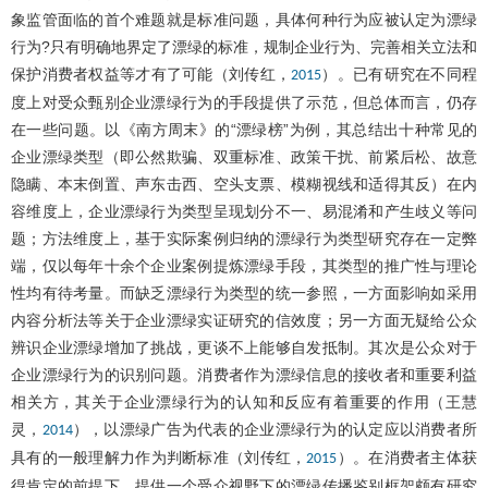
象监管面临的首个难题就是标准问题，具体何种行为应被认定为漂绿
行为?只有明确地界定了漂绿的标准，规制企业行为、完善相关立法和
保护消费者权益等才有了可能（刘传红，
）。已有研究在不同程
2015
度上对受众甄别企业漂绿行为的手段提供了示范，但总体而言，仍存
在一些问题。以《南方周末》的“漂绿榜”为例，其总结出十种常见的
企业漂绿类型（即公然欺骗、双重标准、政策干扰、前紧后松、故意
隐瞒、本末倒置、声东击西、空头支票、模糊视线和适得其反）在内
容维度上，企业漂绿行为类型呈现划分不一、易混淆和产生歧义等问
题；方法维度上，基于实际案例归纳的漂绿行为类型研究存在一定弊
端，仅以每年十余个企业案例提炼漂绿手段，其类型的推广性与理论
性均有待考量。而缺乏漂绿行为类型的统一参照，一方面影响如采用
内容分析法等关于企业漂绿实证研究的信效度；另一方面无疑给公众
辨识企业漂绿增加了挑战，更谈不上能够自发抵制。其次是公众对于
企业漂绿行为的识别问题。消费者作为漂绿信息的接收者和重要利益
相关方，其关于企业漂绿行为的认知和反应有着重要的作用（王慧
灵，
），以漂绿广告为代表的企业漂绿行为的认定应以消费者所
2014
具有的一般理解力作为判断标准（刘传红，
）。在消费者主体获
2015
得肯定的前提下，提供一个受众视野下的漂绿传播鉴别框架颇有研究