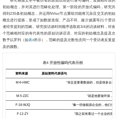
研究根据文本中被访者的原始话语进行逐句编码，发掘相对应的
初始概念，并对其进行范畴化处理。第一阶段的开放式编码，研究共
得到235条初始概念，并运用NVivo节点重组功能将冗杂且交叉的初始
概念进行提炼，形成了如数据造假、产品不符、媒介披露等21个受访
者经常提到的范畴。研究按访谈时间顺序选取前3/4的访谈材料，对各
个范畴相对应的有代表性的原始访谈话语、对应的初始概念及提及次
数予以罗列（如
所示），范畴的提及次数包含同一个受访者反复提
表4
及的频数。
表4 开放性编码代表示例
资料来源
原始资料代表语句
M-6-HMC
“肯定是要看数据的，但是很多企业
M-5-ZZC
“就是他要做环保，这
F-18-WJQ
“像一些做能源企业的，他们生产
F-12-ZY
“我之前有看过一个企业的宣传