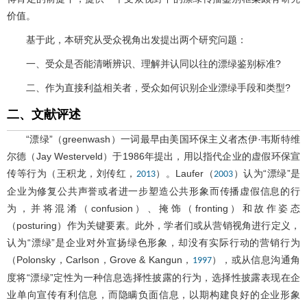
价值。
基于此，本研究从受众视角出发提出两个研究问题：
一、受众是否能清晰辨识、理解并认同以往的漂绿鉴别标准?
二、作为直接利益相关者，受众如何识别企业漂绿手段和类型?
二、文献评述
“漂绿”（greenwash）一词最早由美国环保主义者杰伊·韦斯特维
尔德（Jay Westerveld）于1986年提出，用以指代企业的虚假环保宣
传等行为（王积龙，刘传红，
）。Laufer（
）认为“漂绿”是
2013
2003
企业为修复公共声誉或者进一步塑造公共形象而传播虚假信息的行
为，并将混淆（confusion）、掩饰（fronting）和故作姿态
（posturing）作为关键要素。此外，学者们或从营销视角进行定义，
认为“漂绿”是企业对外宣扬绿色形象，却没有实际行动的营销行为
（Polonsky，Carlson，Grove & Kangun，
），或从信息沟通角
1997
度将“漂绿”定性为一种信息选择性披露的行为，选择性披露表现在企
业单向宣传有利信息，而隐瞒负面信息，以期构建良好的企业形象