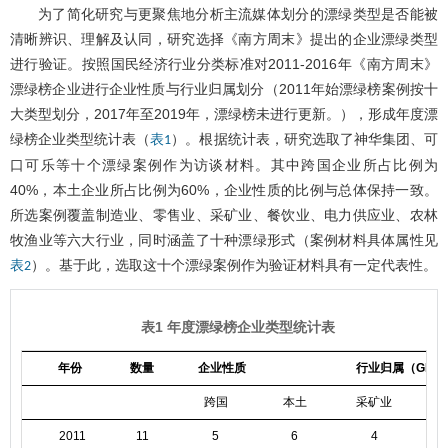
为了简化研究与更聚焦地分析主流媒体划分的漂绿类型是否能被
清晰辨识、理解及认同，研究选择《南方周末》提出的企业漂绿类型
进行验证。按照国民经济行业分类标准对2011-2016年《南方周末》
漂绿榜企业进行企业性质与行业归属划分（2011年始漂绿榜案例按十
大类型划分，2017年至2019年，漂绿榜未进行更新。），形成年度漂
绿榜企业类型统计表（
）。根据统计表，研究选取了神华集团、可
表1
口可乐等十个漂绿案例作为访谈材料。其中跨国企业所占比例为
40%，本土企业所占比例为60%，企业性质的比例与总体保持一致。
所选案例覆盖制造业、零售业、采矿业、餐饮业、电力供应业、农林
牧渔业等六大行业，同时涵盖了十种漂绿形式（案例材料具体属性见
）。基于此，选取这十个漂绿案例作为验证材料具有一定代表性。
表2
表1 年度漂绿榜企业类型统计表
年份
数量
企业性质
行业归属（GB/T 4
跨国
本土
采矿业
零
2011
11
5
6
4