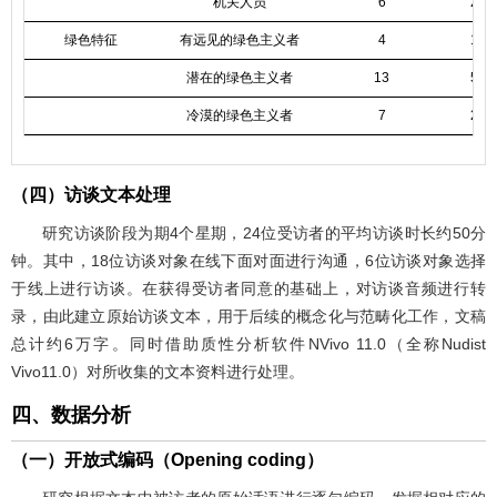
机关人员
6
25.
绿色特征
有远见的绿色主义者
4
16.
潜在的绿色主义者
13
54.
冷漠的绿色主义者
7
29.
（四）访谈文本处理
研究访谈阶段为期4个星期，24位受访者的平均访谈时长约50分
钟。其中，18位访谈对象在线下面对面进行沟通，6位访谈对象选择
于线上进行访谈。在获得受访者同意的基础上，对访谈音频进行转
录，由此建立原始访谈文本，用于后续的概念化与范畴化工作，文稿
总计约6万字。同时借助质性分析软件NVivo 11.0（全称Nudist
Vivo11.0）对所收集的文本资料进行处理。
四、数据分析
（一）开放式编码（Opening coding）