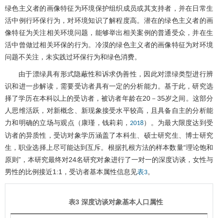
绿色主义者的画像特征为环境保护组织成员或其支持者，并在日常生
活中例行环保行为，对环境知识了解程度高。潜在的绿色主义者的画
像特征为关注相关环境问题，能够举出相关案例的普通受众，并在生
活中曾做过相关环保的行为。冷漠的绿色主义者的画像特征为对环境
问题不关注，未实践过环保行为和绿色消费。
由于漂绿具有形式隐蔽性和诉求伪善性，因此对漂绿类型进行辨
识和进一步解读，需要受访者具有一定的分析能力。基于此，研究选
择了学历在本科以上的受访者，被访者年龄在20－35岁之间。这部分
人思维活跃，对新概念、新现象接受水平较高，且具备自主的分析能
力和明确的立场与观点（康瑾，钱莉莉，
）。为最大限度达到受
2018
访者的异质性，受访对象学历涵盖了本科生、硕士研究生、博士研究
生，职业选择上尽可能达到互斥。根据扎根方法的样本数量“理论饱和
原则”，本研究最终对24名研究对象进行了一对一的深度访谈，女性与
男性的比例接近1:1，受访者基本属性信息见
。
表3
表3 深度访谈对象基本人口属性