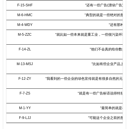
F-15-SHF
“还有一些广告(漂绿广告)
M-6-HMC
“典型的就是一些绝对的形容
M-4-WDY
“还有那种极
M-5-ZZC
“就比如一些本来就是重工业，一些很污染环境
F-14-ZL
“他们不会真的给你数据
M-13-MSJ
“比如有些企业产品上连
F-12-ZY
“我看到的一些企业的绿色宣传就是有很多自然的元素
F-7-ZS
“就是有一些广告标语说得特别大
M-1-YY
“最简单的就是看
F-9-LJJ
“可能这个企业之前的形象