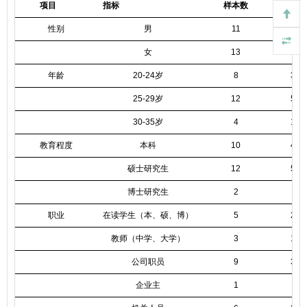
项目
指标
样本数
百分比
性别
男
11
45.
女
13
54.
年龄
20-24岁
8
33.
25-29岁
12
50.
30-35岁
4
16.
教育程度
本科
10
41.
硕士研究生
12
50.
博士研究生
2
8.
职业
在读学生（本、硕、博）
5
20.
教师（中学、大学）
3
12.
公司职员
9
37.
企业主
1
4.