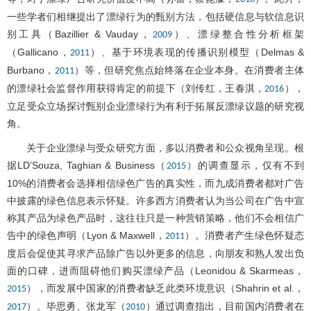
一些学者们相继提出了漂绿行为的甄别方法，包括硬信息与软信息识
别工具（Bazillier & Vauday，
）、漂绿整合性分析框架
2009
（Gallicano，
）、基于环境表现的传播识别模型（Delmas &
2011
Burbano，
）等，但研究焦点始终落在企业本身。在消费者主体
2011
的漂绿社会监督作用获得肯定的前提下（刘传红，王春淇，
），
2016
立足受众立场探讨甄别企业漂绿行为有利于拓展反漂绿议题的研究视
角。
关于企业漂绿与受众研究方面，多以消费者和公众视角呈现。根
据LD’Souza, Taghian & Business（
）的调查显示，仅有不到
2015
10%的消费者会选择相信绿色广告的真实性，而九成消费者都对广告
中披露的绿色信息表示怀疑。许多西方消费者认为当公司在广告中宣
称其产品为绿色产品时，这往往只是一种营销策略，他们不会相信广
告中的绿色声明（Lyon & Maxwell，
）。消费者产生绿色怀疑态
2011
度后会促使其寻求产品除广告以外更多的信息，向朋友和熟人发出负
面的口碑，进而阻碍他们购买漂绿产品（Leonidou & Skarmeas，
），而发展中国家的消费者缺乏此类环境意识（Shahrin et al.，
2015
）。毕思勇、张龙军（
）通过调查指出，目前国内消费者在
2017
2010