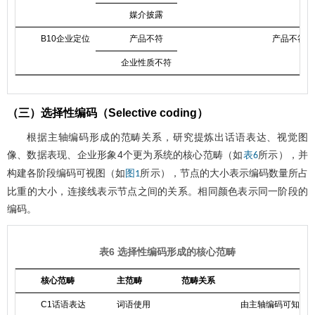
媒介披露
B10企业定位
产品不符
产品不符，
企业性质不符
（三）选择性编码（Selective coding）
根据主轴编码形成的范畴关系，研究提炼出话语表达、视觉图
像、数据表现、企业形象4个更为系统的核心范畴（如
所示），并
表6
构建各阶段编码可视图（如
所示），节点的大小表示编码数量所占
图1
比重的大小，连接线表示节点之间的关系。相同颜色表示同一阶段的
编码。
表6 选择性编码形成的核心范畴
核心范畴
主范畴
范畴关系
C1话语表达
词语使用
由主轴编码可知，