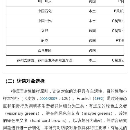
可口可乐
跨国
C制造
中国石化
本土
B采矿业-
中国一汽
本土
C制造业-
立邦
跨国
C制造业-
耐克
跨国
F零售业
欧喜集团
跨国
H
苏州吉姆西、苏州金龙等新能源车企
本土
C制造业-
（三）访谈对象选择
根据理论性抽样原则，访谈对象的选择具有主观性、目的性和小
样本特征（卡麦兹，
：126）。Frankel（
）通过环保态
2006/2009
1992
度和消费行为调研将消费者群体细分为三类：有远见的绿色主义者
（visionary greens）、潜在的绿色主义者（maybe greens）、冷漠
的绿色主义者（hard-cord browns）。以该划分为基础，并结合研究
问题进行进一步细化，本研究对访谈对象作具体特征要求：有远见的