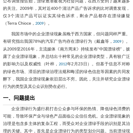
公布调查报告始，漂绿逐渐被视为社会问题，在西方受到了越来越多
的关注。2009年，其对近400个清洁产品广告诉求的比对调查发现，
仅3个清洁产品可以证实其绿色诉求，剩余产品都存在漂绿嫌疑
（Terra Chioce，
）。
2009
我国市场中的企业漂绿现象虽晚于西方国家，但问题同样严重。
有研究指出我国78%的汽车广告均存在漂绿行为（戴鑫等，
）。
2009
从2009至2016年，主流媒体《南方周末》持续发布“中国漂绿榜”，披
露了企业漂绿现象，并总结出十种常见的企业漂绿类型，具有较广泛
的影响力以及权威性（叶梓，
年2月23日）。但基于信息不对称
2012
的绿色市场、滞后的漂绿治理法规和晦涩的绿色信息等因素的共同发
酵下，我国企业漂绿现象依旧层出不穷。因此，关注并研究企业漂绿
行为的类型及其公众识别势在必行。
一、问题提出
企业漂绿行为盛行易打击公众参与环保的热情、降低绿色消费的
可能，导致环保产业与绿色产品面临公众信任危机。企业漂绿现象的
治理是包含多主体的复杂工程，而受众对企业漂绿手段的识别是其治
理的关键。其中，首先是企业漂绿行为的类型划分问题。当前漂绿现