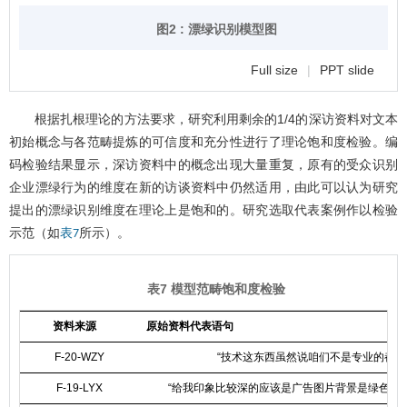
图2 : 漂绿识别模型图
Full size
|
PPT slide
根据扎根理论的方法要求，研究利用剩余的1/4的深访资料对文本
初始概念与各范畴提炼的可信度和充分性进行了理论饱和度检验。编
码检验结果显示，深访资料中的概念出现大量重复，原有的受众识别
企业漂绿行为的维度在新的访谈资料中仍然适用，由此可以认为研究
提出的漂绿识别维度在理论上是饱和的。研究选取代表案例作以检验
示范（如
所示）。
表7
表7 模型范畴饱和度检验
资料来源
原始资料代表语句
F-20-WZY
“技术这东西虽然说咱们不是专业的都
F-19-LYX
“给我印象比较深的应该是广告图片背景是绿色的