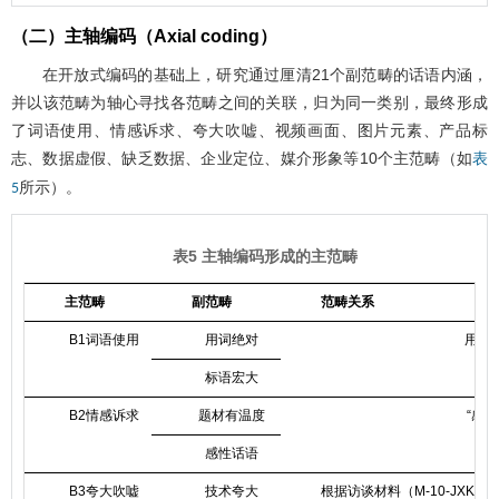
（二）主轴编码（Axial coding）
在开放式编码的基础上，研究通过厘清21个副范畴的话语内涵，
并以该范畴为轴心寻找各范畴之间的关联，归为同一类别，最终形成
了词语使用、情感诉求、夸大吹嘘、视频画面、图片元素、产品标
志、数据虚假、缺乏数据、企业定位、媒介形象等10个主范畴（如
表
所示）。
5
表5 主轴编码形成的主范畴
主范畴
副范畴
范畴关系
B1词语使用
用词绝对
用词
标语宏大
B2情感诉求
题材有温度
“感
感性话语
B3夸大吹嘘
技术夸大
根据访谈材料（M-10-JX