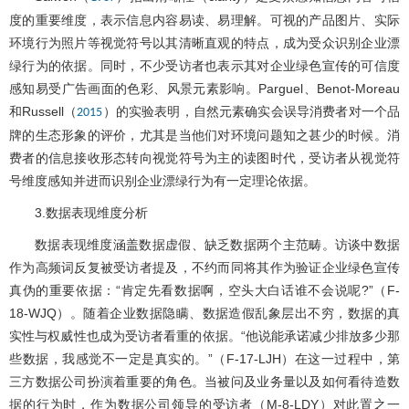
度的重要维度，表示信息内容易读、易理解。可视的产品图片、实际
环境行为照片等视觉符号以其清晰直观的特点，成为受众识别企业漂
绿行为的依据。同时，不少受访者也表示其对企业绿色宣传的可信度
感知易受广告画面的色彩、风景元素影响。Parguel、Benot-Moreau
和Russell（
）的实验表明，自然元素确实会误导消费者对一个品
2015
牌的生态形象的评价，尤其是当他们对环境问题知之甚少的时候。消
费者的信息接收形态转向视觉符号为主的读图时代，受访者从视觉符
号维度感知并进而识别企业漂绿行为有一定理论依据。
3.数据表现维度分析
数据表现维度涵盖数据虚假、缺乏数据两个主范畴。访谈中数据
作为高频词反复被受访者提及，不约而同将其作为验证企业绿色宣传
真伪的重要依据：“肯定先看数据啊，空头大白话谁不会说呢?”（F-
18-WJQ）。随着企业数据隐瞒、数据造假乱象层出不穷，数据的真
实性与权威性也成为受访者看重的依据。“他说能承诺减少排放多少那
些数据，我感觉不一定是真实的。”（F-17-LJH）在这一过程中，第
三方数据公司扮演着重要的角色。当被问及业务量以及如何看待造数
据的行为时，作为数据公司领导的受访者（M-8-LDY）对此置之一