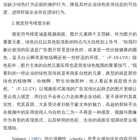
业缺少绿色行为证据的掩护行为，降低其对企业绿色宣传信息的可信
度，进而怀疑企业存在漂绿行为。
2.视觉符号维度分析
视觉符号维度涵盖视频画面、图片元素两个主范畴。作为图片的
重要元素，绿色往往以其色彩清新的特点与大自然划上等号，“给我印
象比较深的应该是广告图片背景是绿色的，或者是一些比较健康的颜
色，蓝天白云啊草原牧场啊还有一些舒适的环境。”（F-19-LYX）除
色彩外，图片主体的自然元素应用也是营造绿色氛围的重要技巧，“我
看到的一些企业的绿色宣传就是有很多自然的元素，典型的就是那些
绿色的植物啊，动物啊，野生动物那种，给人看起来就是很大自
然。”（F-12-ZY）以视频形式展现的广告宣传比起静态的图片更能让
受众投入观赏，而往往不会有心力去揣摩企业动机，更不谈评判其真
实性。究其原因，大多受访者归咎于蒙太奇的魅力，高超的剪辑手法
在视频中的应用使得人与自然合二为一不再是一种愿景。视频与图像
作为有形的表现形式，以其鲜明的色彩、生动的画面呈现调动受众视
觉感知。
Salwen（
）指出清晰性（clarity）是受众感知信息内容可信
1987