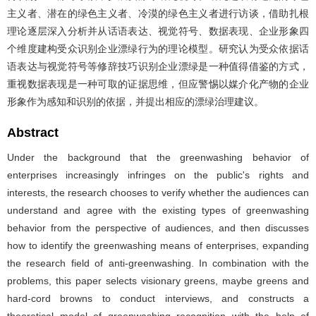
主义者、潜在的绿色主义者、冷漠的绿色主义者进行访谈，借助扎根
理论逐层深入分析并从话语表达、视觉符号、数据表现、企业形象四
个维度建构受众识别企业漂绿行为的理论模型。研究认为受众依据话
语表达与视觉符号等修辞技巧识别企业漂绿是一种值得借鉴的方式，
重视数据表现是一种可取的证据思维，但应警惕以媒介化产物的企业
形象作为感知和识别的依据，并提出相应的漂绿治理建议。
Abstract
Under the background that the greenwashing behavior of
enterprises increasingly infringes on the public's rights and
interests, the research chooses to verify whether the audiences can
understand and agree with the existing types of greenwashing
behavior from the perspective of audiences, and then discusses
how to identify the greenwashing means of enterprises, expanding
the research field of anti-greenwashing. In combination with the
problems, this paper selects visionary greens, maybe greens and
hard-cord browns to conduct interviews, and constructs a
theoretical model of greenwashing recognition with the help of