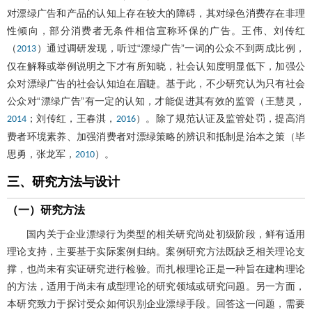
对漂绿广告和产品的认知上存在较大的障碍，其对绿色消费存在非理
性倾向，部分消费者无条件相信宣称环保的广告。王伟、刘传红
（
）通过调研发现，听过“漂绿广告”一词的公众不到两成比例，
2013
仅在解释或举例说明之下才有所知晓，社会认知度明显低下，加强公
众对漂绿广告的社会认知迫在眉睫。基于此，不少研究认为只有社会
公众对“漂绿广告”有一定的认知，才能促进其有效的监管（王慧灵，
；刘传红，王春淇，
）。除了规范认证及监管处罚，提高消
2014
2016
费者环境素养、加强消费者对漂绿策略的辨识和抵制是治本之策（毕
思勇，张龙军，
）。
2010
三、研究方法与设计
（一）研究方法
国内关于企业漂绿行为类型的相关研究尚处初级阶段，鲜有适用
理论支持，主要基于实际案例归纳。案例研究方法既缺乏相关理论支
撑，也尚未有实证研究进行检验。而扎根理论正是一种旨在建构理论
的方法，适用于尚未有成型理论的研究领域或研究问题。另一方面，
本研究致力于探讨受众如何识别企业漂绿手段。回答这一问题，需要