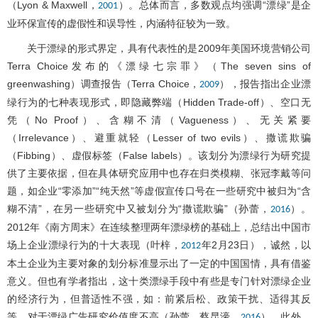
（Lyon & Maxwell，
）。总体而言，多数观点均强调“漂绿”是企
2001
业环保宣传的虚假性和误导性，内涵特征较为一致。
关于漂绿的形式界定，具有代表性的是2009年美国环境营销公司
Terra Choice发布的《漂绿七宗罪》（The seven sins of
greenwashing）调查报告（Terra Choice，
），报告指出企业漂
2009
绿行为的七种表现形式，即隐藏弊端（Hidden Trade-off）、空口无
凭（No Proof）、含糊不清（Vagueness）、无关紧要
（Irrelevance）、避重就轻（Lesser of two evils）、撒谎欺骗
（Fibbing）、虚假标签（False labels）。该划分为漂绿行为研究提
供了主要依据，但在具体研究应用中也存在归类模糊、张冠李戴等问
题，如企业“零添加”“纯天然”等虚假宣传口号在一些研究中被归为“含
糊不清”，在另一些研究中又被划分为“撒谎欺骗”（孙蕾，
）。
2016
2012年《南方周末》在连续整理两年漂绿榜的基础上，总结出中国市
场上企业漂绿行为的十大表现（叶梓，
年2月23日），诚然，以
2012
本土企业为主要对象的划分标准显示出了一定的中国国情，具有借鉴
意义。但也有学者指出，这十类漂绿手段中有些是专门针对漂绿企业
的经济行为，但普适性不强，如：前紧后松、政策干扰、适得其反
等，对于漂绿广告研究价值度不高（孙蕾，蔡昆濠，
）。此外，
2016