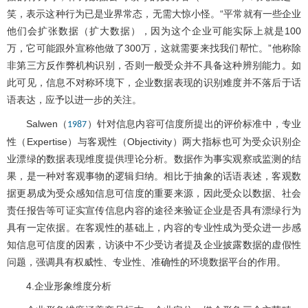
笑，表示这种行为已是业界常态，无需大惊小怪。“平常就有一些企业
他们会扩张数据（扩大数据），因为这个企业可能实际上就是100
万，它可能跟外宣称他做了300万，这就需要来找我们帮忙。”他称除
非第三方反作弊机构识别，否则一般受众并不具备这种辨别能力。如
此可见，信息不对称环境下，企业数据表现的识别难度并不落后于话
语表达，应予以进一步的关注。
Salwen（
）针对信息内容可信度所提出的评价标准中，专业
1987
性（Expertise）与客观性（Objectivity）两大指标也可为受众识别企
业漂绿的数据表现维度提供理论分析。数据作为事实观察或监测的结
果，是一种对客观事物的逻辑归纳。相比于抽象的话语表述，客观数
据更易成为受众感知信息可信度的重要来源，因此受众以数据、社会
责任报告等可证实宣传信息内容的途径来验证企业是否具有漂绿行为
具有一定依据。在客观性的基础上，内容的专业性成为受众进一步感
知信息可信度的因素，访谈中不少受访者提及企业披露数据的虚假性
问题，强调具有权威性、专业性、准确性的环境数据平台的作用。
4.企业形象维度分析