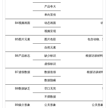
产品夸大
单向宣传
B4视频画面
动态画面
动态
视频呈现
B5图片元素
图片色彩
包含动物、景象
自然元素
B6产品标志
缺少标识
根据访谈材料(M
虚假标识
B7虚假数据
数据造假
根据访谈材料（
数据隐瞒
B8数据缺乏
空口无凭
空口
不摆数据
B9媒介形象
公关形象
公关形象本