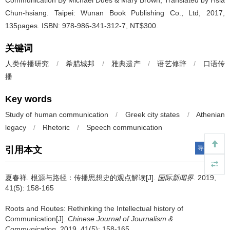
Chun-hsiang. Taipei: Wunan Book Publishing Co., Ltd, 2017,
135pages. ISBN: 978-986-341-312-7, NT$300.
关键词
人类传播研究
/
希腊城邦
/
雅典遗产
/
语艺修辞
/
口语传
播
Key words
Study of human communication
/
Greek city states
/
Athenian
legacy
/
Rhetoric
/
Speech communication
导出引用
引用本文
夏春祥.
根源与路径：传播思想史的观点解读[J].
国际新闻界
. 2019,
41(5): 158-165
Roots and Routes: Rethinking the Intellectual history of
Communication[J].
Chinese Journal of Journalism &
Communication
. 2019, 41(5): 158-165