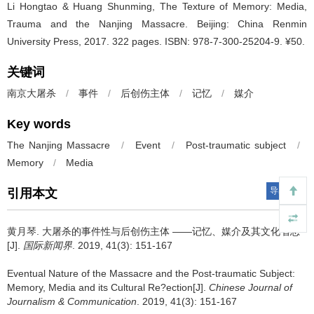
Li Hongtao & Huang Shunming, The Texture of Memory: Media,
Trauma and the Nanjing Massacre. Beijing: China Renmin
University Press, 2017. 322 pages. ISBN: 978-7-300-25204-9. ¥50.
关键词
南京大屠杀
/
事件
/
后创伤主体
/
记忆
/
媒介
Key words
The Nanjing Massacre
/
Event
/
Post-traumatic subject
/
Memory
/
Media
导出引用
引用本文
黄月琴.
大屠杀的事件性与后创伤主体 ——记忆、媒介及其文化省思
[J].
国际新闻界
. 2019, 41(3): 151-167
Eventual Nature of the Massacre and the Post-traumatic Subject:
Memory, Media and its Cultural Re?ection[J].
Chinese Journal of
Journalism & Communication
. 2019, 41(3): 151-167