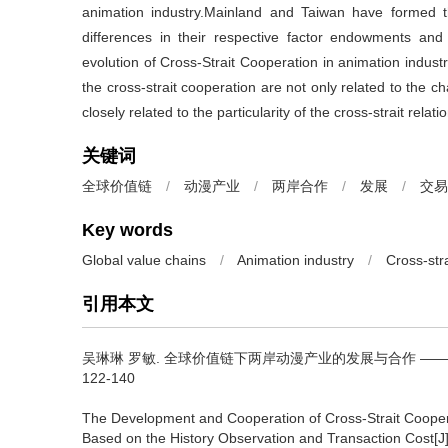
animation industry.Mainland and Taiwan have formed th
differences in their respective factor endowments and t
evolution of Cross-Strait Cooperation in animation industr
the cross-strait cooperation are not only related to the ch
closely related to the particularity of the cross-strait relati
关键词
全球价值链
/
动漫产业
/
两岸合作
/
发展
/
交易
Key words
Global value chains
/
Animation industry
/
Cross-str
引用本文
吴琳琳 罗敏.
全球价值链下两岸动漫产业的发展与合作 ——基
122-140
The Development and Cooperation of Cross-Strait Cooper
Based on the History Observation and Transaction Cost[J