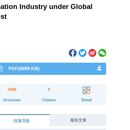
ation Industry under Global
st
PDF(8899 KB)
1896
0
Accesses
Citation
Detail
相关文章
段落导航