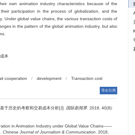
eir own animation industry characteristics because of the
heir participation in the process of globalization, and the
y. Under global value chains, the various transaction costs of
anges in the pattern of the global animation industry, but also
ons.
成本
ait cooperation
/
development
/
Transaction cost
导出引用
于历史的考察和交易成本分析[J].
国际新闻界
. 2018, 40(8):
ation in Animation Industry under Global Value Chains——
].
Chinese Journal of Journalism & Communication
. 2018,