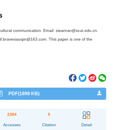
s
rcultural communication. Email: sieanran@scut.edu.cn.
il:bravexiaoqin@163.com. This paper is one of the
PDF(1899 KB)
2384
0
Accesses
Citation
Detail