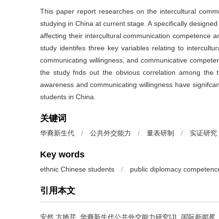
This paper report researches on the intercultural com
studying in China at current stage. A specifically designe
affecting their intercultural communication competence a
study identifes three key variables relating to intercu
communicating willingness, and communicative competence
the study fnds out the obvious correlation among the th
awareness and communicating willingness have signifcan
students in China.
关键词
华裔新生代
/
公共外交能力
/
量表研制
/
实证研究
Key words
ethnic Chinese students
/
public diplomacy competenc
引用本文
安然 方艳芹.
华裔新生代公共外交能力研究[J].
国际新闻界
.