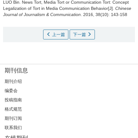
LUO Bin.
News Tort, Media Tort or Communication Tort: Concept
Legalization of Tort in Media Communication Behavior[J].
Chinese
Journal of Journalism & Communication
. 2016, 38(10): 143-158
上一篇
下一篇
期刊信息
期刊介绍
编委会
投稿指南
格式规范
期刊订阅
联系我们