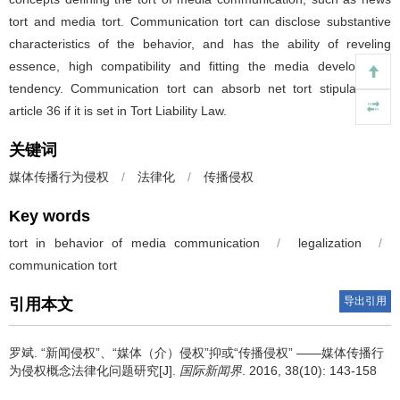
tort and media tort. Communication tort can disclose substantive
characteristics of the behavior, and has the ability of reveling
essence, high compatibility and fitting the media development
tendency. Communication tort can absorb net tort stipulated in
article 36 if it is set in Tort Liability Law.
关键词
媒体传播行为侵权
/
法律化
/
传播侵权
Key words
tort in behavior of media communication
/
legalization
/
communication tort
导出引用
引用本文
罗斌.
“新闻侵权”、“媒体（介）侵权”抑或“传播侵权” ——媒体传播行
为侵权概念法律化问题研究[J].
国际新闻界
. 2016, 38(10): 143-158