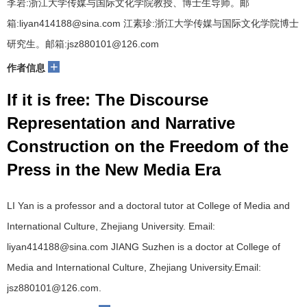
李岩:浙江大学传媒与国际文化学院教授、博士生导师。邮
箱:liyan414188@sina.com 江素珍:浙江大学传媒与国际文化学院博士
研究生。邮箱:jsz880101@126.com
+
作者信息
If it is free: The Discourse
Representation and Narrative
Construction on the Freedom of the
Press in the New Media Era
LI Yan is a professor and a doctoral tutor at College of Media and
International Culture, Zhejiang University. Email:
liyan414188@sina.com JIANG Suzhen is a doctor at College of
Media and International Culture, Zhejiang University.Email:
jsz880101@126.com.