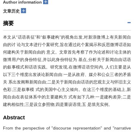
+
Author information
+
文章历史
摘要
本文从“话语表征”和“叙事建构”的视角出发,对新浪微博上有关新闻自
由的讨 论与文本进行个案研究,旨在通过此个案揭示和反思微博话语如
何建构关于新闻自由的 意义。文章首先考察了作为论述和讨论主体的
微博用户的身份特征,并以此身份特征为 基点,分析关于新闻自由话语
的叙事模式和话语实践。研究发现,在微博话语空间内, 人们主要是从
以下三个维度出发谈论新闻自由:一是从政府、媒介和公众三者的矛盾
关 系出发阐释新闻自由;二是关于新闻自由话语的悲观主义与怀旧主义
色彩;三是叙事模 式的美国中心主义倾向。在这三个维度的基础上,新
闻自由在表征体系中的主要建构方 式有如下几种:一是建构差异;二是
建构相似性;三是设立参照物;四是重设语境;五 是填充实例。
Abstract
From the perspective of "discourse representation" and "narrative