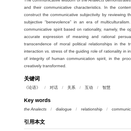
The communicative wisdom of
the Analects
demonstrates 
and their communicative characteristics. In the con
construct the communicative subjectivity by reviewing th
subjective “benevolence” in an era of multiculturalis
communicative spirit based on rationality, namely, the op
accurate expression of meaning and rational persuasi
transcendence of moral political relationships in the tr
interaction vs. stress of the guiding role of rationality in
of integrity of human communication spirit, in the p
creatively transformed.
关键词
《论语》
/
对话
/
关系
/
互动
/
智慧
Key words
the Analects
/
dialogue
/
relationship
/
communic
引用本文