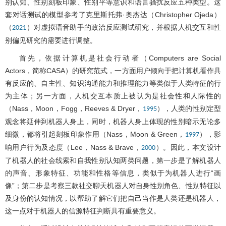
别认知、性别刻板印象、性别平等意识和语言骚扰反应五种类型。这
套对话测试的模型参考了克里斯托弗·奥杰达（Christopher Ojeda）
（
）对虚拟语音助手的政治反应测试研究，并根据人机交互和性
2021
别偏见研究的需要进行调整。
首先，依据计算机是社会行动者（Computers are Social
Actors，简称CASA）的研究范式，一方面用户倾向于把计算机看作具
有反应的、自主性、知识沟通能力和推理能力等类似于人类特征的行
为主体；另一方面，人机交互本质上被认为是社会性和人际性的
（Nass，Moon，Fogg，Reeves & Dryer，
），人类的性别定型
1995
观念将延伸到机器人身上，同时，机器人身上体现的性别暗示无论多
细微，都将引起刻板印象作用（Nass，Moon & Green，
），影
1997
响用户行为及态度（Lee，Nass & Brave，
）。因此，本文设计
2000
了机器人的社会线索和自我性别认知两类问题，第一步是了解机器人
的声音、形象特征、功能和性格等信息，类似于为机器人进行“画
像”；第二步是考察三款社交聊天机器人对自身性别角色、性别特征以
及身份的认知情况，以帮助了解它们把自己当作是人类还是机器人，
这一点对于机器人的信源特征判断具有重要意义。