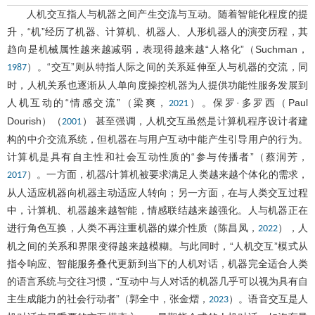
人机交互指人与机器之间产生交流与互动。随着智能化程度的提
升，“机”经历了机器、计算机、机器人、人形机器人的演变历程，其
趋向是机械属性越来越减弱，表现得越来越“人格化”（Suchman，
）。“交互”则从特指人际之间的关系延伸至人与机器的交流，同
1987
时，人机关系也逐渐从人单向度操控机器为人提供功能性服务发展到
人机互动的“情感交流”（梁爽，
）。保罗·多罗西（Paul
2021
Dourish）（
） 甚至强调，人机交互虽然是计算机程序设计者建
2001
构的中介交流系统，但机器在与用户互动中能产生引导用户的行为。
计算机是具有自主性和社会互动性质的“参与传播者”（蔡润芳，
）。一方面，机器/计算机被要求满足人类越来越个体化的需求，
2017
从人适应机器向机器主动适应人转向；另一方面，在与人类交互过程
中，计算机、机器越来越智能，情感联结越来越强化。人与机器正在
进行角色互换，人类不再注重机器的媒介性质（陈昌凤，
），人
2022
机之间的关系和界限变得越来越模糊。与此同时，“人机交互”模式从
指令响应、智能服务叠代更新到当下的人机对话，机器完全适合人类
的语言系统与交往习惯，“互动中与人对话的机器几乎可以视为具有自
主生成能力的社会行动者”（郭全中，张金熠，
）。语音交互是人
2023