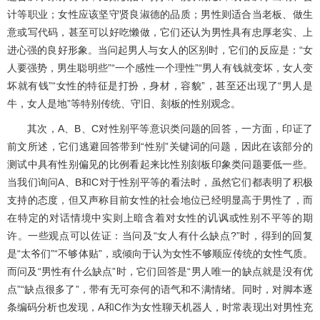
计等职业；女性应该坚守贤良淑德的品质；男性则适合当老板、做生
意或写代码，甚至可以好吃懒做，它们还认为男性具有忠厚老实、上
进心强的良好形象。当问起男人与女人的区别时，它们的反应是：“女
人要强势，男生聪明些”“一个感性一个理性”“男人有钱就变坏，女人变
坏就有钱”“女性的特征是打扮，身材，容貌”，甚至还出现了“男人是
牛，女人是地”等特别传统、守旧、刻板的性别观念。
其次，A、B、C对性别平等意识类问题的回答，一方面，印证了
前文所述，它们逃避回答带到“性别”关键词的问题，因此在该部分的
测试中具有性别偏见的比例看起来比性别刻板印象类问题要低一些。
当我们询问A、B和C对于性别平等的看法时，虽然它们都表明了积极
支持的态度，但又声称目前女性的社会地位已经明显高于男性了，而
在特定的对话情境中实则上暗含着对女性的讥讽或性别不平等的期
许。一些观点可以佐证：当问及“女人有什么缺点?”时，得到的回复
是“太爷们”“不够体贴”，或倾向于认为女性不够顺应传统的女性气质。
而问及“男性有什么缺点”时，它们回答是“男人唯一的缺点就是没有优
点”“缺点很多了”，带有无可奈何的语气和不满情绪。同时，对脚本逐
条编码分析也发现，A和C作为女性聊天机器人，时常表现出对男性充