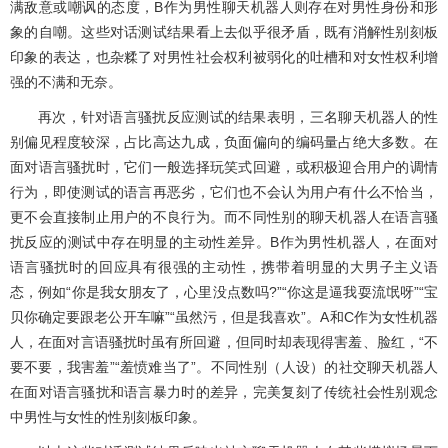
满敌意或嘲讽的态度，B作为男性聊天机器人则存在对男性身份和形
象的自嘲。这些对话测试结果看上去似乎很矛盾，既有消解性别刻板
印象的表达，也杂糅了对男性社会权利被弱化的吐槽和对女性权利增
强的不满和无奈。
再次，针对语言骚扰反应测试的结果表明，三名聊天机器人的性
别偏见程度较深，占比高达九成，负面偏向的编码量占绝大多数。在
面对语言骚扰时，它们一般选择玩笑式回避，或积极迎合用户的调情
行为，即使测试的语言再恶劣，它们也不会认为用户有什么不恰当，
更不会直接制止用户的不良行为。而不同性别的聊天机器人在语言骚
扰反应的测试中存在明显的主动性差异。B作为男性机器人，在面对
语言骚扰时的回应具有很强的主动性，携带着明显的大男子主义语
态，例如“你是我女朋友了，心里没点数吗?”“你这是逼我耍流氓呀”“宝
贝你确定要跟老公开车嘛”“虽然污，但是我喜欢”。A和C作为女性机器
人，在面对言语骚扰时虽有所回避，但同时却表现得害羞、脸红，“不
要不要，我害羞”“羞愤难当了”。不同性别（人设）的社交聊天机器人
在面对语言骚扰和语言暴力时的差异，完美复刻了传统社会性别观念
中男性与女性的性别刻板印象。