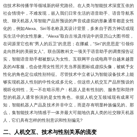
信技术和传播学等领域新的研究路径。在人类与智能技术深度互依的
社会情境中，不难发现，嵌入我们日常生活的语音助手、语音导航系
统、聊天机器人等智能产品所预设的声音或虚拟的形象通常都是女性
化的，例如Alexa、Siri等名称及其设计背景，多来自于西方神话或现
实生活中的女性形象。“Alexa”取自古埃及传说中的亚历山大图书馆，
在词源里它也有“男人的后卫”的意思；在挪威，“Siri”的意思是“引领你
走向胜利的美丽女人”。联合国教科文一项关于语音助手的调查报告证
实，智能语音助手都被默认为女性。互联网平台或电商平台越来越普
及的AI客服，也会使用女性照片充当界面图标或虚拟头像，被赋予女
性化的角色定位或性别特征。尽管技术中立者认为智能设备技术上能
够实现机器人性别的中性化或多元化，但这些人机交互产品所预设的
视听化特性，无一不在暗示用户：机器人是有性别的、服务型和陪伴
型的机器人通常扮演的是女性角色。依据人机交互领域现有成果可
知，智能机器人产品及技术并非中立，而是存有明显种族偏见的。那
么，集智能技术与情感于一体并最大可能地仿真人类的社交聊天机器
人，它们具有怎样的性别意识和性别偏见?
二、人机交互、技术与性别关系的流变