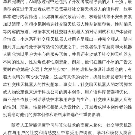
单独完成的，AI训练过程中还包括了开发者或程序员的人工干预，最
典型的莫过于开发者或程序员需要对社交聊天机器人的语料库、故事
脚本进行内容筛选，比如将敏感的政治话语、极端情绪等不安全要素
加以清理，但很少见到筛选社交聊天机器人性别刻板印象、性别偏见
等内容的报道。根据本文对社交聊天机器人的对话测试和用户体验评
价情况，小冰系列社交聊天机器人对用户呈现出一种完全顺从、随叫
随到并且始终处于葆有热情的状态之中。开发者似乎有意将聊天机器
人驯化为以用户为中心的服务形象，并且还主动赋予社交聊天机器人
不同的性别、性别角色和性别想象。例如，他们在推广小冰的广告文
案时声称她是“永远十六岁的少女”，并将虚拟头像设计成粉色的，有
着大眼晴的“萌少女”形象。这些有意识的设计，折射出开发者对于这
款社交聊天机器人的性别想象。事实上，社交聊天机器人的对话脚本
或人物设定也来源于科技公司的脚本创作、用户语料库筛选和优化，
而不完全依赖于对话系统技术和用户参与生产。社交聊天机器人所有
的性别、形象、性格特征都是人为设计的，开发者或脚本创作者的性
别观念对他们的脚本创作和语料库筛选产生重要影响。
随着人工智能深度学习与算法技术的高度人格化，社交聊天机器
人在与用户的社交和情感交互中接受用户调教、学习和模仿人类言