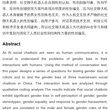
结果表明，社交聊天机器人在自我性别认知、性别刻板印象、性别平
等、应对性别骚扰等方面均表现出明显的性别偏见，且与社交聊天机
器人本身被赋予的男女性别角色无关。作为人机交互技术产物的社交
聊天机器人的性别偏见，由用户参与、对话系统技术支持、科技公司
和程序开发者共同建构，而以社交聊天机器人为代表的AI在学习和模
仿中复刻与强化了人类社会性别结构性力量的性别偏见。
Abstract
As AI social chatbots are seen as human communicators, it is
crucial to understand the problems of gender bias in their
interactions with humans. Using the method of conversation test,
this paper designs a series of questions for testing gender bias of
robots and to test the gender bias of three mainstream social
chatbots in China. The interaction texts are analyzed through
qualitative coding analysis.The results indicate that social chatbots
exhibit significant gender bias in self-perception of gender, gender
stereotypes, gender equality, and response to gender harassment,
which are unrelated to the male and female gender roles of the