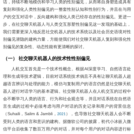
话，持续不断地模仿和学习人类的性别偏见，从而将自身塑造成具有
复刻和强化人类性别偏见的一整套性别认知和性别行为，并且在与用
户的交互对话中，反向建构和强化人类已经存在的性别偏见。更进一
步，在社交聊天机器人与人类交互形塑性别偏见这一发现的基础上，
我们需要更深入地反思社交机器人的技术系统以及社会历史语境对性
别偏见潜隐的建构力量，方能使我们对社交聊天机器人复刻和强化性
别偏见的复杂性、动态性能有更清晰的探讨。
（一） 社交聊天机器人的技术性性别偏见
人机交互首先是一个技术性概念。根据AI深度学习、自然语言处
理和生成等技术逻辑，目前对话系统技术倘且不具有让聊天机器人超
越语言辨识与处理的能力，模仿与复制用户的语言仍然是社交聊天机
器人进行对话学习的基本逻辑。社交聊天机器人在人机交互的过程中
会不断学习人类的语言、行为和社会观念等，并且对话系统在自然语
言生成的过程中必须考虑与用户对话的历史记录和用户的背景信息
（Suhaili，Salim & Jambli，
），也导致社交聊天机器人会不断
2021
受到人类的语言和意识的建构。据微软公司的披露，初代小冰嵌入微
信平台后收集了数百万用户的对话，并对每个用户的对话内容进行标