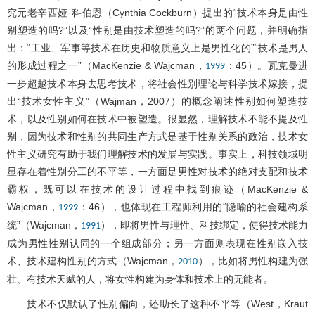
究元老辛西娅·科伯恩（Cynthia Cockburn）提出的“技术本身是由性
别塑造的吗?”以及“性别是由技术塑造的吗?”的两个问题，并明确指
出：“工业、军事等技术在历史和物质意义上是男性化的”“技术是男人
的形成过程之一”（MacKenzie & Wajcman，
：45）。瓦克曼进
1999
一步超越技术本身去思考技术，将社会性别理论与科学技术嫁接，提
出“技术女性主义”（Wajman，2007）的概念阐述性别如何塑造技
术，以及性别如何在技术中被塑造。很显然，理解技术不能不提及性
别，因为技术和性别的共同生产方式是基于性别关系的政治，技术女
性主义研究有助于我们理解技术的发展与实践。事实上，科技领域明
显存在着性别分工的不平等，一方面是男性对技术的绝对支配和技术
霸权，既可以在技术的设计过程中找到痕迹（MacKenzie &
Wajcman，
：46），也体现在工程师利用的“隐喻的社会建构系
1999
统”（Wajcman，
），即将男性与理性、科技绑定，使得技术能力
1991
成为男性性别认同的一个组成部分；另一方面则表现在性别嵌入技
术、技术建构性别的方式（Wajcman，
），比如将男性构建为强
2010
壮、有技术天赋的人，将女性构建为身体和技术上的无能者。
技术不仅默认了性别偏向，还助长了这种不平等（West，Kraut