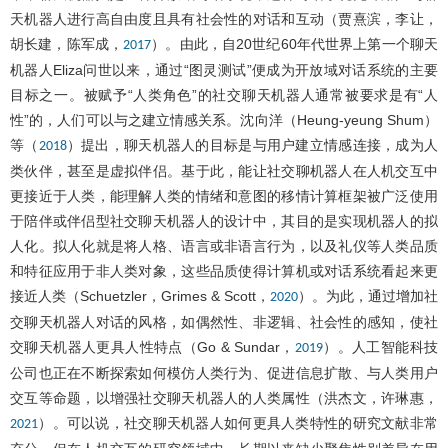
天机器人进行高自由度且具有社会性的对话和互动（贾熹滨，李让，
胡长建，陈军成，
）。由此，自20世纪60年代世界上第一个聊天
2017
机器人Eliza问世以来，通过“图灵测试”便成为开放域对话系统的主要
目标之一。被赋予“人类角色”的社交聊天机器人通常被要求是有“人
性”的，人们可以与之建立情感关系。沈向洋（Heung-yeung Shum）
等（
）提出，聊天机器人的目标是与用户建立情感连接，成为人
2018
类伙伴，甚至是虚拟伴侣。基于此，能让社交聊机器人在人机交互中
更接近于人类，能理解人类的情绪和意图的移情计算框架被广泛使用
于陪伴或伴侣型社交聊天机器人的设计中，其目的是实现机器人的拟
人化。拟人化就是将人格、语言或非语言行为，以及礼仪等人类品质
和特征应用于非人类对象，这些品质使得计算机或对话系统看起来更
接近人类（Schuetzler，Grimes & Scott，
）。为此，通过增加社
2020
交聊天机器人对话的风格，如偶然性、非逻辑、社会性的感知，使社
交聊天机器人更具人性特点（Go & Sundar，
）。人工智能科技
2019
公司也正在不断探索如何模仿人类行为、促进信息扩散、与人类用户
交互等命题，以增强社交聊天机器人的人类属性（洪杰文，许琳惠，
）。可以说，社交聊天机器人如何更具人类特性的研究文献非常
2021