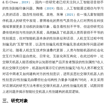
& Ei Chew，
），国内一些研究者已经关注到人工智能语音助手
2019
的性别刻板印象问题。陶锋（
）指出，人工智能通过模仿与学习
2019
人类的话语，隐含性别歧视。袁艳、朱琳（
）在一项儿童智能陪
2021
伴机器人的研究中发现，赛博格化的男性气质符合人们对男性在科技
领域掌握更多主动权的刻板印象，蕴含着性别不平等。但这些研究沿
袭传统科技与性别的关系观，虽然触及了机器因人类而获得不平等的
性别观念，但对智能机器本身的性别表征和话语、人机交互过程中性
别偏见的“互塑”情景，以及性别偏见程度和偏见形成机制等问题还鲜
见讨论。随着人机交互技术快速叠代更新，人类与智能机器的社会化
交互行为将日益自然化、日常化、互嵌化和互构化，在此过程中，社
交聊天机器人能否感知并认知那些被产品开发者预设的性别属性?在人
机社交聊天过程中，机器如何展示它们的性别偏见?在与人类不断交互
对话中两者又如何建构对方的性别意识，进而反思社交聊天机器人的
性别意识/性别偏见由哪些社会结构性力量参与建构?对此，本文采用
对话测试的研究方法考察社交聊天机器人的性别偏见程度，试图回答
上述问题并揭示智能社交机器人性别建构的底层逻辑。
三、研究对象