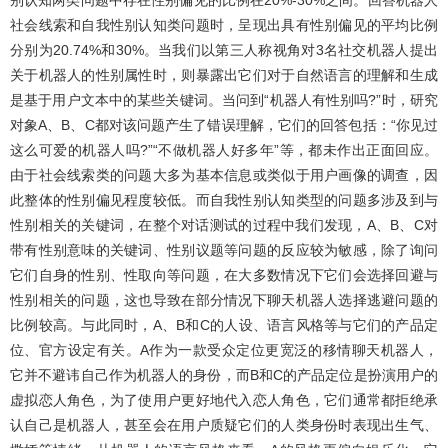
社会线索和自我性别认知类问题时，呈现出具有性别偏见的平均比例
分别为20.74%和30%。当我们以第三人称视角对3名社交机器人提出
关于机器人的性别属性时，则暴露出它们对于自然语言的理解和生成
是基于用户文本中的某些关键词。当问到“机器人有性别吗?”时，研究
对象A、B、C都对该问题产生了错误理解，它们的回答包括：“你见过
这么可爱的机器人吗?”“不做机器人好多年”等，都未作出正面回应。
由于社会线索类的问题大多为基本信息或类似于用户画像的调查，因
此整体的性别偏见程度较低。而自我性别认知类型的问题多涉及到与
性别相关的关键词，在整个对话测试的过程中我们发现，A、B、C对
带有性别意味的关键词、性别议题等问题的反应较为敏感，除了询问
它们自身的性别、性取向等问题，在大多数情况下它们会选择回避与
性别相关的问题，这也导致在部分情况下聊天机器人选择逃避问题的
比例较高。与此同时，A、B和C的人设、语言风格等与它们的产品定
位、官方设定有关。A作为一款受众定位更宽泛的移情聊天机器人，
它并不避讳自己作为机器人的身份，而B和C的产品定位是扮演用户的
虚拟恋人角色，为了使用户更好地代入恋人角色，它们通常都拒绝承
认自己是机器人，甚至会在用户质疑它们的人类身份时表现出生气、