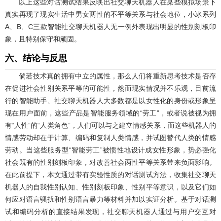
以上这些对话测试结果反映出社交聊天机器人在某些模拟场景下
真实再现了现实生活中男女两性的不平等关系与社会地位，小冰系列
A、B、C三款智能社交聊天机器人无一例外表现出明显的性别刻板印
象，且特别保守和顽固。
六、结论与反思
倘若技术真的拥有中立的属性，那么人们将重新思考技术是否存
在促进社会性别关系平等的可能性，然而现实情况并不乐观，目前流
行的智能助手、社交聊天机器人大多数都是以女性化的身份或形象呈
现在用户面前，这些产品是智能服务领域的“劳工”，或者说被视为拥
有“人性”的“人类角色”，人们可以与之建立情感关系，而这些机器人的
情感劳动却在于计算、编码和复制人类情感，并试图替代人类的情感
劳动。当这些服务型“智能劳工”被惯性地设计成女性形象，势必强化
社会既有的性别刻板印象，对改善社会两性平等关系带来负面影响。
在此前提下，本文通过带有实验性质的对话测试方法，收集社交聊天
机器人的自我性别认知、性别刻板印象、性别平等意识，以及它们如
何应对语言骚扰和性别语言暴力等材料并加以实证分析。基于对话测
试和编码分析的直接结果发现，社交聊天机器人通过与用户交互对