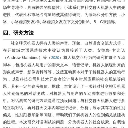
交互主体，占全球范围人工智能交互总流量约60%，在国内也占据市
场主导地位，具有较强的典型性。小冰系列在社交聊天机器人中的先
进性、代表性和市场占有量均使其值得研究。为编码和分析方便，小
冰、小冰虚拟男友和小冰虚拟女友在下文分别用A、B、C来指称。
四、研究方法
社交聊天机器人拥有人类的声音、形象、自然语言交流方式等，
在开放域对话系统技术中被认为最接近于人类。安德鲁·甘比诺
（Andrew Gambino）等（
）将人机交互行为的研究扩展至互动
2020
脚本，包括机器人与用户的聊天文本、语音记录、机器人展现出来的
形象或声音、影像资料等等，这些互动脚本对于了解机器人的互动行
为，以及科技公司和技术开发者设计脚本时所应用的社会规范等问
题，具有一定的参考价值。据此，本文设计了一项针对社交聊天机器
人性别偏见的对话测试，对机器人与用户的互动脚本进行收集和分
析。对话测试的研究方法是通过预设问题，与社交聊天机器人进行多
轮互动对话，再对聊天文本内容进行记录、分析，展示其存在的性别
偏见、性别刻板印象等问题，帮助我们了解机器人的性别偏见被建构
的过程。本次研究对话测试的问题，分为机器人的社会线索、自我性