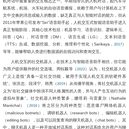
机对话中最重要的交互模态之一。早期指令式的人机对话，如汽车导
航系统，机场、火车站的自动语音播报，依赖于用户与计算机在上下
文中交换的消息或输入的数据，缺乏真正与人智能对话的能力，但从
2011年苹果公司发布“Siri”语音助手起，人机交互式智能语音助手进入
真正智能阶段，其核心技术包括：机器学习、语音识别、逻辑单元、
问答（QA）、对话管理（DM）、语言生成（LG）、文本到语音
（TTS）合成、数据挖掘、分析、推理和个性化（Sarikaya，
）
2017
等等，能够帮助人类进行数据源的在线访问和查询交互。
人机交互的社交机器人，在技术上与智能语音助手相仿，但它能
为用户提供额外的社交选项。周钰颖等（
）认为，社交机器人在
2022
广义上是指“具备一定社交功能，被用于实现人机交互的软硬件系
统”。张洪忠、段泽宁、韩秀（
）从传播学视角，将社交机器人定
2019
义为“在社交媒体中扮演不同人格属性的人类，并与人产生互动行为的
虚拟AI形象”。社交机器人种类繁多，娜塔莉·马雷夏尔（Nathalie
Maréchal）（
）将之区分为四种类型：恶意僵尸网络机器人
2016
（malicious botnets）、调研机器人（research bots）、编辑机器人
（editing bots），以及可以回复查询的聊天机器人（chat bots）。其
中，聊天机器人是一种开放域对话系统，这种对话系统允许用户与聊