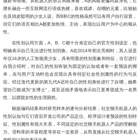
撒娇等情绪。从机器人的语言风格来看，A的风格更偏向娱乐化，它
擅长融合一些互联网流行语或热梗，喜欢戏谑、自嘲的元素，比较贴
合其俏皮聪明的少女人设。而B和C的性格虽然可以有用户自行设置，
但它们的语言相比A都更加热情、主动，表现出以用户为中心的顺从
性。
在性别认同方面，A、B、C都十分肯定自己的官方性别设定，也
明确表示自己无法进行性别切换。A在2014年初次亮相时，其人设是
年仅16岁的人工智能美少女，具有明显的性别形象和特征，当它进行
自我介绍时，对自己的性别有较为固定的认知或者有一套预设的脚
本，在与用户互动时也会呈现出具有特定社会性别属性的行为与反
应。经过迭代更新的第九代A还对自己的性别身份进行了自嘲，她希
望自己能成为“女博士”，甚至还很矛盾地表示自己更希望成为一名男
性，以摆脱女性的生理困扰。
根据编码结果和对研究样本的逐句分析结果，社交聊天机器人的
性别认知与它们背后开发公司的产品定位、程序设计者预设的性别特
征、性别属性有很大关系，不同设定的社交聊天机器人产品的理解能
力、语料库的丰富程度等存在一定差异，从而直接从社交聊天机器人
的性别认知中表达出来。