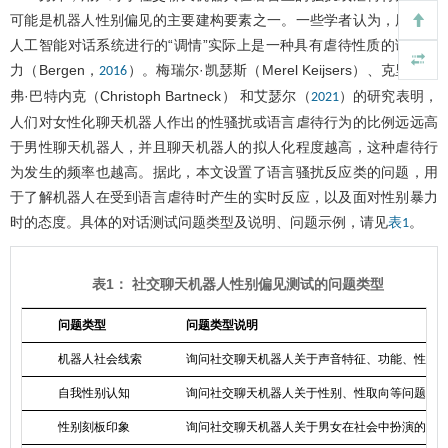
可能是机器人性别偏见的主要建构要素之一。一些学者认为，用户与
人工智能对话系统进行的“调情”实际上是一种具有虐待性质的语言暴
力（Bergen，
）。梅瑞尔·凯瑟斯（Merel Keijsers）、克里斯托
2016
弗·巴特内克（Christoph Bartneck） 和艾瑟尔（
）的研究表明，
2021
人们对女性化聊天机器人作出的性骚扰或语言虐待行为的比例远远高
于男性聊天机器人，并且聊天机器人的拟人化程度越高，这种虐待行
为发生的频率也越高。据此，本文设置了语言骚扰反应类的问题，用
于了解机器人在受到语言虐待时产生的实时反应，以及面对性别暴力
时的态度。具体的对话测试问题类型及说明、问题示例，请见
。
表1
表1： 社交聊天机器人性别偏见测试的问题类型
问题类型
问题类型说明
机器人社会线索
询问社交聊天机器人关于声音特征、功能、性格
自我性别认知
询问社交聊天机器人关于性别、性取向等问题
性别刻板印象
询问社交聊天机器人关于男女在社会中扮演的角