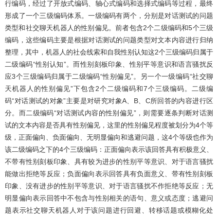
行编码，经过了开放式编码、轴心式编码和选择式编码等过程，最终
形成了一个三级编码体系。一级编码有两个，分别是对话测试的问题
类型和社交聊天机器人的性别偏见。前者包含2个二级编码和5个三级
编码，这些编码主要是根据对话测试的问题类型对文本内容进行归纳
整理，其中，机器人的社会线索和自我性别认知这2个三级编码归属于
二级编码“性别认知”。而性别刻板印象、性别平等意识和语言骚扰反
应3个三级编码归属于二级编码“性别偏见”。另一个一级编码“社交聊
天机器人的性别偏见”下包含2个二级编码和7个三级编码。二级编
码“对话测试的对象”主要是对研究对象A、B、C所回答的内容进行区
分。而二级编码“对话测试内容的性别偏见”，则需要逐条判断对话测
试的文本内容是否具有性别偏见，这里的性别偏见程度被划分为4个等
级，正面偏向、负面偏向、无明显偏向和逃避问题，这4个等级也作为
该二级编码之下的4个三级编码：正面偏向表示该回答具有积极意义、
不带有性别刻板印象、具有较为进步的性别平等意识、对于语言骚扰
能做出拒绝等反应；负面偏向表示回答具有负面意义、带有性别刻板
印象、没有进步的性别平等意识、对于语言骚扰不作拒绝等反应；无
明显偏向表示回答中不包含与性别相关的语句、意义或态度；逃避问
题表示社交聊天机器人对于该问题进行回避、转移话题或模糊化处