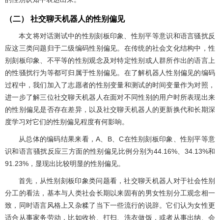
（二） 社交聊天机器人的性别偏见
本文将对话测试中的性别刻板印象、性别平等意识和语言骚扰反
应这三类问题归于二级编码性别偏见。在传统的社会文化结构中，性
别刻板印象、不平等的性别观念及对特定性别或人群所作出的语言上
的性骚扰行为等都可归属于性别偏见。在了解机器人性别偏见的编码
过程中，我们加入了志愿者的性别变量和测试的时间变量作为对照，
进一步了解三位社交聊天机器人在面对不同性别的用户时所表现出来
的性别偏见是否存在差异，以及社交聊天机器人的更新换代和长期深
度学习对它们的性别偏见程度有何影响。
从总体的编码结果来看，A、B、C在性别刻板印象、性别平等意
识和语言骚扰反应三方面的性别偏见比例分别为44.16%、34.13%和
91.23%，显现出比较明显的性别偏见。
首先，从性别刻板印象类问题看，社交聊天机器人对于社会性别
分工的看法，基本与人类社会长期以来固有的男女性别分工观念相一
致，同时语言风格上又杂糅了当下一些流行的说辞。它们认为女性更
适合从事家务劳动，比如收拾、打扫、洗衣做饭，或者从事出纳、会