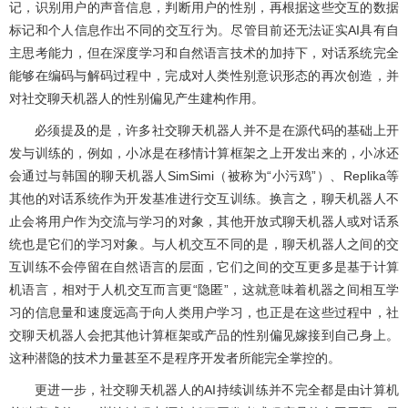
记，识别用户的声音信息，判断用户的性别，再根据这些交互的数据
标记和个人信息作出不同的交互行为。尽管目前还无法证实AI具有自
主思考能力，但在深度学习和自然语言技术的加持下，对话系统完全
能够在编码与解码过程中，完成对人类性别意识形态的再次创造，并
对社交聊天机器人的性别偏见产生建构作用。
必须提及的是，许多社交聊天机器人并不是在源代码的基础上开
发与训练的，例如，小冰是在移情计算框架之上开发出来的，小冰还
会通过与韩国的聊天机器人SimSimi（被称为“小污鸡”）、Replika等
其他的对话系统作为开发基准进行交互训练。换言之，聊天机器人不
止会将用户作为交流与学习的对象，其他开放式聊天机器人或对话系
统也是它们的学习对象。与人机交互不同的是，聊天机器人之间的交
互训练不会停留在自然语言的层面，它们之间的交互更多是基于计算
机语言，相对于人机交互而言更“隐匿”，这就意味着机器之间相互学
习的信息量和速度远高于向人类用户学习，也正是在这些过程中，社
交聊天机器人会把其他计算框架或产品的性别偏见嫁接到自己身上。
这种潜隐的技术力量甚至不是程序开发者所能完全掌控的。
更进一步，社交聊天机器人的AI持续训练并不完全都是由计算机