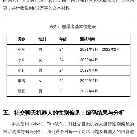
的内容通过实时记录、转录，询问内容和社交聊天机器人的回答内
容，共计收集到约2万字的文本材料。
表2： 志愿者基本信息表
昵称
性别
年龄
测试时间
测
小吴
男
24
2021年8月、2022年2月
是
小井
女
24
2022年4月
是
小轩
男
24
2022年4月
否
辛夷
女
22
2022年4月
否
豆豆
男
23
2022年4月
否
五、社交聊天机器人的性别偏见：编码结果与分析
本文使用NVivo11 Plus软件，对社交聊天机器人进行性别偏见的
对话测试与编码分析。我们逐条对每一个对话问题及机器人的回答进