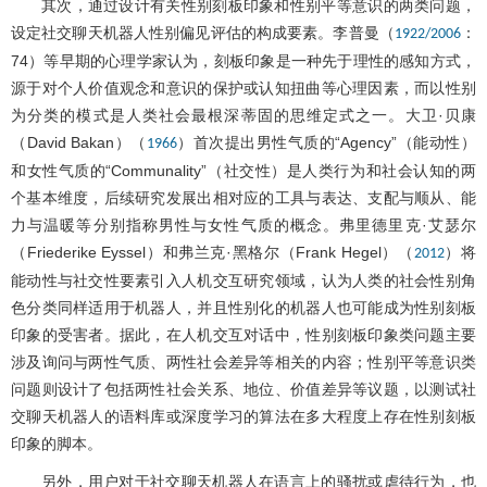
其次，通过设计有关性别刻板印象和性别平等意识的两类问题，
设定社交聊天机器人性别偏见评估的构成要素。李普曼（
：
1922/2006
74）等早期的心理学家认为，刻板印象是一种先于理性的感知方式，
源于对个人价值观念和意识的保护或认知扭曲等心理因素，而以性别
为分类的模式是人类社会最根深蒂固的思维定式之一。大卫·贝康
（David Bakan）（
）首次提出男性气质的“Agency”（能动性）
1966
和女性气质的“Communality”（社交性）是人类行为和社会认知的两
个基本维度，后续研究发展出相对应的工具与表达、支配与顺从、能
力与温暖等分别指称男性与女性气质的概念。弗里德里克·艾瑟尔
（Friederike Eyssel）和弗兰克·黑格尔（Frank Hegel）（
）将
2012
能动性与社交性要素引入人机交互研究领域，认为人类的社会性别角
色分类同样适用于机器人，并且性别化的机器人也可能成为性别刻板
印象的受害者。据此，在人机交互对话中，性别刻板印象类问题主要
涉及询问与两性气质、两性社会差异等相关的内容；性别平等意识类
问题则设计了包括两性社会关系、地位、价值差异等议题，以测试社
交聊天机器人的语料库或深度学习的算法在多大程度上存在性别刻板
印象的脚本。
另外，用户对于社交聊天机器人在语言上的骚扰或虐待行为，也