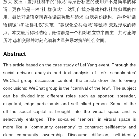
放大 效应；虚拟社群中的“师兄”等身份标签的使用并不是简单的称
谓，更多的是一种“社 群仪式”，达到自我身份建构和社群归属的作
用。微信群话语空间存在话语弥散与追求 自我身份建构、选择性“话
语训诫”和“社群礼仪”失范、“微观化公共领域”等独特 景观形成的特
点。本文最后得出结论，微信群是一个相对独立或半自主、共时态与
历时 态相交融并时刻充满着力量关系对抗的社会空间。
Abstract
This article based on the case study of Lei Yang event. Through the
social network analysis and text analysis of Lei’s schoolmates’
WeChat group discussion content, the article drew the following
conclusions: WeChat group is the “carnival of the few”. The subject
can be divided into different roles such as sponsor, spreader,
disputant, edge participants and self-talked person. Some of the
off-line social capital is brought into the virtual space and is
selectively enlarged. The so-called “seniors” in virtual space is
more like a “community ceremony” to construct selfidentity and
clear community ownership. Discourse diffusion, self-identity