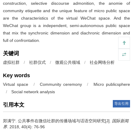
construction, selective discourse admonition, the anomie of
community etiquette and the unique feature of micro public space
are the characteristics of the virtual WeChat space. And the
WeChat group is a independent, semi-autonomous public space
that mix the synchronic dimension and diachronic dimension and
full of confrontation.
关键词
虚拟社群
/
社群仪式
/
微观公共领域
/
社会网络分析
Key words
Virtual space
/
Community ceremony
/
Micro publicsphere
/
Social network analysis
导出引用
引用本文
郑满宁.
公共事件在微信社群的传播场域与话语空间研究[J].
国际新闻
界
. 2018, 40(4): 76-96