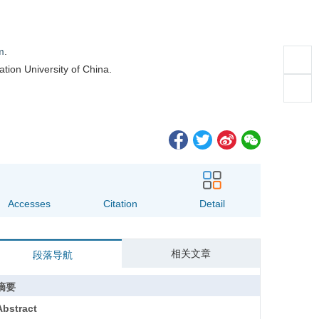
m
.
tion University of China.
Accesses
Citation
Detail
相关文章
段落导航
摘要
Abstract