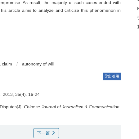
ompromise. As result, the majority of such cases ended with
This article aims to analyze and criticize this phenomenon in
 claim
/
autonomy of will
导出引用
界
. 2013, 35(4): 16-24
Disputes[J].
Chinese Journal of Journalism & Communication
.
下一篇