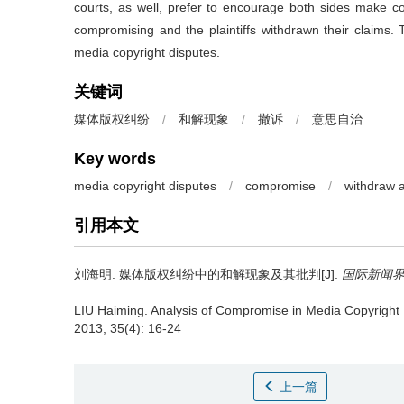
courts, as well, prefer to encourage both sides make c
compromising and the plaintiffs withdrawn their claims. 
media copyright disputes.
关键词
媒体版权纠纷
/
和解现象
/
撤诉
/
意思自治
Key words
media copyright disputes
/
compromise
/
withdraw a
引用本文
刘海明.
媒体版权纠纷中的和解现象及其批判[J].
国际新闻
LIU Haiming.
Analysis of Compromise in Media Copyright 
2013, 35(4): 16-24
上一篇