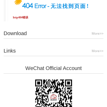
http404错误
没有找到您要访问的页面，请检查您是否输入正确url。
Download
请尝试以下操作：
More>>
·如果您已经在地址栏中输入该网页的地址，请确认其拼写正确。
·打开
主页
，然后查找指向您感兴趣信息的链接。
·单击
后退
链接，尝试其他链接。
Links
More>>
WeChat Official Account