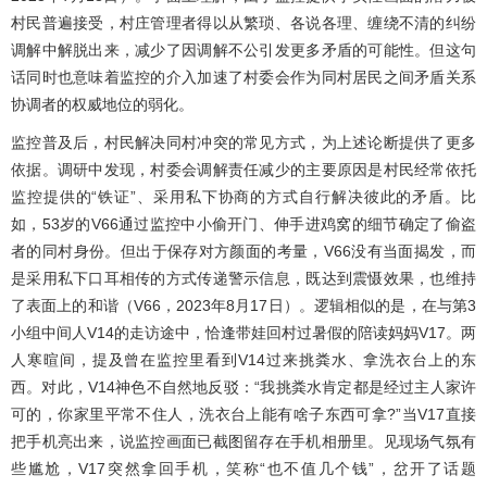
村民普遍接受，村庄管理者得以从繁琐、各说各理、缠绕不清的纠纷
调解中解脱出来，减少了因调解不公引发更多矛盾的可能性。但这句
话同时也意味着监控的介入加速了村委会作为同村居民之间矛盾关系
协调者的权威地位的弱化。
监控普及后，村民解决同村冲突的常见方式，为上述论断提供了更多
依据。调研中发现，村委会调解责任减少的主要原因是村民经常依托
监控提供的“铁证”、采用私下协商的方式自行解决彼此的矛盾。比
如，53岁的V66通过监控中小偷开门、伸手进鸡窝的细节确定了偷盗
者的同村身份。但出于保存对方颜面的考量，V66没有当面揭发，而
是采用私下口耳相传的方式传递警示信息，既达到震慑效果，也维持
了表面上的和谐（V66，2023年8月17日）。逻辑相似的是，在与第3
小组中间人V14的走访途中，恰逢带娃回村过暑假的陪读妈妈V17。两
人寒暄间，提及曾在监控里看到V14过来挑粪水、拿洗衣台上的东
西。对此，V14神色不自然地反驳：“我挑粪水肯定都是经过主人家许
可的，你家里平常不住人，洗衣台上能有啥子东西可拿?”当V17直接
把手机亮出来，说监控画面已截图留存在手机相册里。见现场气氛有
些尴尬，V17突然拿回手机，笑称“也不值几个钱”，岔开了话题