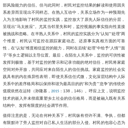
部风险能力的信任。但与此同时，村民对监控结果的解读和使用因关
系差异而呈现出不同样态。在熟人互动中，关系立场作为一种预期先
入为主地影响了村民的监控实践，监控放大了原先人际信任的分层，
呈现出“马太效应”。尤其当邻里失和时，监控视频的事实指向性直接
被挑战和忽略。在半熟人关系中，村民的监控实践分为“认知”“处理”两
个维度，村民认可监控在跟踪家庭动态、还原事实真相方面的可靠
性，在“认知”维度相信监控的能力，同时在后续“处理”中给予“人情”“面
子”等乡土逻辑以主导位置。最后，在陌生人关系中，监控的可供性被
发挥到极致，基于对监控的警示和记录功能的绝对信任，村民将家庭
空间对外开放，共同应对来自陌生人的信任挑战。家庭监控的社会实
践具有的内在殊异性表明，即使关系信任式微，文化深层结构中人际
关系中的差序格局和以保持和谐为最高目的的“和为贵”“息争”的传统价
值观依然在运转（孙隆基，
：138，146）。呼应上文，说明监控
2015
技术的嵌入并未彻底重塑乡土社会的信任格局，而是被融入既有关系
结构中、发挥有限度的社会调节作用。
值得注意的是，无论在何种关系下，村民纵有些许不满、争执，但都
有限默许了旁人监控对自己私人生活的部分入侵。村民的包容心态为