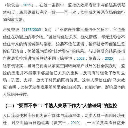
（段俊吉，
）。在这一案例中，监控的效果看起来与前述案例截
2025
然相反，底层逻辑却完全一致——再一次，监控成为关系立场的象征
物和放大器。
卢曼曾说（
：93）：“不信任并非只是信任的反面，它也是
1973/2005
信任在功能上的等价物。”监控能促进关系、强化情感，却无法弥合不
信任带来的情感罅隙与裂痕。沿袭不信任逻辑，被怀疑者即便通过监
控自证清白，仍被视为监控“技术警告”的结果。与以往研究结果多指
向家庭监控增进情感联结不同（陈宇恒，
；彭青云，
），上
2023
2025
述事例证实，当研究视角从家庭空间转向家户以外的社会实践时，监
控的应用并不能带来邻里信任关系的重构，反而有时强化了敌对立
场，巩固、支撑、放大了村民的既有偏见。这种人际信任的“马太效
应”表明，监控无法彻底重塑邻里的信任关系，但能折射、影响原本的
人际信任程度。
（二）“疑而不争”：半熟人关系下作为“人情砝码”的监控
人口流动使村庄分化为留守群体与流动群体，两类人群一面因环境变
迁、时空阻隔而日趋疏离（夏支平，
），一面又共享着日益开
2010