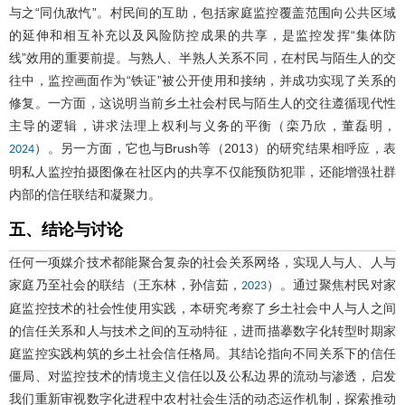
与之“同仇敌忾”。村民间的互助，包括家庭监控覆盖范围向公共区域
的延伸和相互补充以及风险防控成果的共享，是监控发挥“集体防
线”效用的重要前提。与熟人、半熟人关系不同，在村民与陌生人的交
往中，监控画面作为“铁证”被公开使用和接纳，并成功实现了关系的
修复。一方面，这说明当前乡土社会村民与陌生人的交往遵循现代性
主导的逻辑，讲求法理上权利与义务的平衡（栾乃欣，董磊明，
）。另一方面，它也与Brush等（2013）的研究结果相呼应，表
2024
明私人监控拍摄图像在社区内的共享不仅能预防犯罪，还能增强社群
内部的信任联结和凝聚力。
五、结论与讨论
任何一项媒介技术都能聚合复杂的社会关系网络，实现人与人、人与
家庭乃至社会的联结（王东林，孙信茹，
）。通过聚焦村民对家
2023
庭监控技术的社会性使用实践，本研究考察了乡土社会中人与人之间
的信任关系和人与技术之间的互动特征，进而描摹数字化转型时期家
庭监控实践构筑的乡土社会信任格局。其结论指向不同关系下的信任
僵局、对监控技术的情境主义信任以及公私边界的流动与渗透，启发
我们重新审视数字化进程中农村社会生活的动态运作机制，探索推动