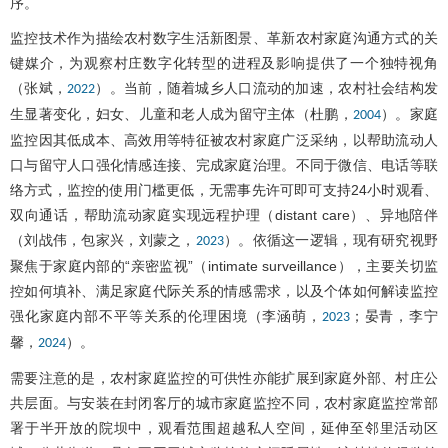
序。
监控技术作为描绘农村数字生活新图景、革新农村家庭沟通方式的关
键媒介，为观察村庄数字化转型的进程及影响提供了一个独特视角
（张斌，
）。当前，随着城乡人口流动的加速，农村社会结构发
2022
生显著变化，妇女、儿童和老人成为留守主体（杜鹏，
）。家庭
2004
监控因其低成本、高效用等特征被农村家庭广泛采纳，以帮助流动人
口与留守人口强化情感连接、完成家庭治理。不同于微信、电话等联
络方式，监控的使用门槛更低，无需事先许可即可支持24小时观看、
双向通话，帮助流动家庭实现远程护理（distant care）、异地陪伴
（刘战伟，包家兴，刘蒙之，
）。依循这一逻辑，现有研究视野
2023
聚焦于家庭内部的“亲密监视”（intimate surveillance），主要关切监
控如何填补、满足家庭代际关系的情感需求，以及个体如何解读监控
强化家庭内部不平等关系的伦理困境（李涵萌，
；晏青，李宁
2023
馨，
）。
2024
需要注意的是，农村家庭监控的可供性亦能扩展到家庭外部、村庄公
共层面。与安装在封闭客厅的城市家庭监控不同，农村家庭监控常部
署于半开放的院坝中，观看范围超越私人空间，延伸至邻里活动区