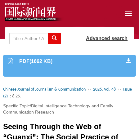
Toggl
navig
Advanced search
PDF(1662 KB)
Chinese Journal of Journalism & Communication
››
2026, Vol. 48
››
Issue
(2)
: 6-25.
Specific Topic/Digital Intelligence Technology and Family
Communication Research
Seeing Through the Web of
“Guanxi”: The Social Practice of