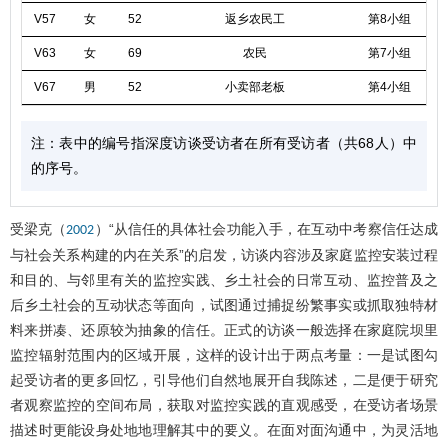
V57
女
52
返乡农民工
第8小组
V63
女
69
农民
第7小组
V67
男
52
小卖部老板
第4小组
注：表中的编号指深度访谈受访者在所有受访者（共68人）中
的序号。
受梁克（
）“从信任的具体社会功能入手，在互动中考察信任达成
2002
与社会关系构建的内在关系”的启发，访谈内容涉及家庭监控安装过程
和目的、与邻里有关的监控实践、乡土社会的日常互动、监控普及之
后乡土社会的互动状态等面向，试图通过捕捉纷繁事实或抓取独特材
料来拼凑、还原较为抽象的信任。正式的访谈一般选择在家庭院坝里
监控辐射范围内的区域开展，这样的设计出于两点考量：一是试图勾
起受访者的更多回忆，引导他们自然地展开自我陈述，二是便于研究
者观察监控的空间布局，获取对监控实践的直观感受，在受访者场景
描述时更能设身处地地理解其中的要义。在面对面沟通中，为灵活地