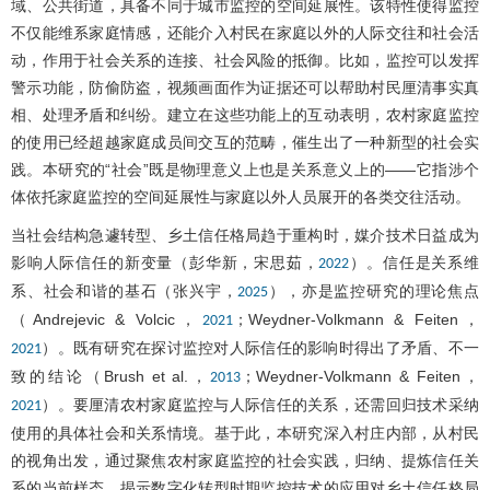
域、公共街道，具备不同于城市监控的空间延展性。该特性使得监控
不仅能维系家庭情感，还能介入村民在家庭以外的人际交往和社会活
动，作用于社会关系的连接、社会风险的抵御。比如，监控可以发挥
警示功能，防偷防盗，视频画面作为证据还可以帮助村民厘清事实真
相、处理矛盾和纠纷。建立在这些功能上的互动表明，农村家庭监控
的使用已经超越家庭成员间交互的范畴，催生出了一种新型的社会实
践。本研究的“社会”既是物理意义上也是关系意义上的——它指涉个
体依托家庭监控的空间延展性与家庭以外人员展开的各类交往活动。
当社会结构急遽转型、乡土信任格局趋于重构时，媒介技术日益成为
影响人际信任的新变量（彭华新，宋思茹，
）。信任是关系维
2022
系、社会和谐的基石（张兴宇，
），亦是监控研究的理论焦点
2025
（Andrejevic & Volcic，
；Weydner-Volkmann & Feiten，
2021
）。既有研究在探讨监控对人际信任的影响时得出了矛盾、不一
2021
致的结论（Brush et al.，
；Weydner-Volkmann & Feiten，
2013
）。要厘清农村家庭监控与人际信任的关系，还需回归技术采纳
2021
使用的具体社会和关系情境。基于此，本研究深入村庄内部，从村民
的视角出发，通过聚焦农村家庭监控的社会实践，归纳、提炼信任关
系的当前样态，揭示数字化转型时期监控技术的应用对乡土信任格局