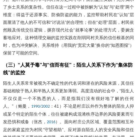
了乡土关系的复杂性。信任在这一过程中被拆解为“认知”与“处理”两个
维度：得益于还原事实、防偷防盗的能力，监控帮助村民在“认知”层
面厘清了他人的不可信和“讨说法”的合理性；但在“处理”层面，村民依
然顾及传统交往逻辑，摒弃现代社会“就事论事”的处理方式，委婉含
蓄地应对。这种情理交融的监控实践在削弱同村关系的信任根基的同
时，也为冲突解决、关系维持（用我的“宽宏大量”换你的“知恩图报”）
保留了可能的空间。
（三）“人莫予毒”与“信而有征”：陌生人关系下作为“集体防
线”的监控
陌生人关系常常被视为不确定性的代名词和潜在的风险来源，其信任
基础相较于熟人和半熟人关系更加薄弱。高度流动的社会中，“陌生人
不仅仅是一个不熟悉的人，而是指我们没有很好地了解的任何
人。”（鲍曼，
：41）不论是村庄以外作为整体的陌生人抑
1990/2002
或某个特定的陌生个体，往往被建构成混淆秩序边界的风险要素而引
发恐惧和戒备（张杰，
）。面向村庄公共区域、覆盖范围相互补
2016
足的家庭监控为村民“守望相助”、应对源自陌生人的安全风险和信任