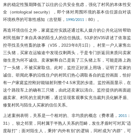
来的稳定性预期降低了以往的公共安全焦虑，强化了村民的本体性安
全（ontological security），即个体对周围环境的基本信任源自对该
环境秩序的可靠性感知（吉登斯，
：80）。
1990/2011
再造环境信任之外，家庭监控实践还通过私人媒介的公共化运转帮助
村民抵御了来自具体的陌生人的信任挑战。53岁的V35讲述了依靠监
控寻找丢失牲畜的故事（V35，2023年8月1日）。村里一户人家售出
三头猪，买家在运输途中发现仅剩两头，于是专门折返回来质问卖家
做生意为何不诚信。卖家解释自己是装了三头猪上车，可能是路上跑
了一头猪，不被买家取信。此时，监控正好派上用场，证明了卖家的
诚信。听闻此事的沿线住户的村民们热心调取各自的监控画面，恰好
有一户家庭监控刚好能辐射到整个4.5米宽的乡道。监控画面显示，在
这个路段车上的确有三只猪，由此还卖家以清白。监控提供的画面超
越卖家、村民的主观判断，通过呈现客观事实充当裁判员化解矛盾、
修复村民与陌生人买家的信任关系。
上述案例表明，关系是一个相对的、非均质的概念（费孝通，
：
2011
31）。较之邻里，同村属于半熟人关系的范畴，发生矛盾时可对其“适
度敲打”；面对陌生人，秉持“内外有别”的逻辑，同村成为“内群”，可