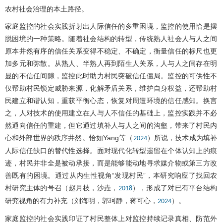
农村社会治理的本土路径。
家庭监控的社会实践折射出人际信任的多重困境，监控的使用恰是摆
脱困境的一种策略。随着社会结构的转型，传统熟人社会人与人之间
原本井然有序的信任关系变得不稳定、不确定，衡量信任的标尺也更
加多元和弥散。从熟人、半熟人再到陌生人关系，人与人之间存在明
显的不信任间隙，监控此时助力村民突破信任僵局。监控的可供性不
仅帮助村民锁定威胁来源，化解矛盾关系，维护自身权益，还帮助村
民建立和谐认知，重获平衡心态，恢复对周遭环境的信任感知。换言
之，人对技术的使用建立在人与人不信任的基础上，监控实践并不必
然通向信任的重建，但它通过填补人与人之间的沟壑，带来了村民内
心和外部世界的秩序井然。恰如Yang等（
）所说，技术成为填补
2024
人际信任缺口的替代性选择。面对现代化转型遗留在个体认知上的痕
迹，村民并非全是被动承接，而是能够能动地寻求媒介物或第三方改
善既有的困境。通过从内生性视角“发现村民”，本研究响应了找回农
村研究主体的号召（赵月枝，沙垚，
），形成了对已有平台结构
2018
研究视角的有力补充（刘海明，郭珂静，蒋可心，
）。
2024
家庭监控的社会实践印证了村民整体上对监控持续记录真相、防范外