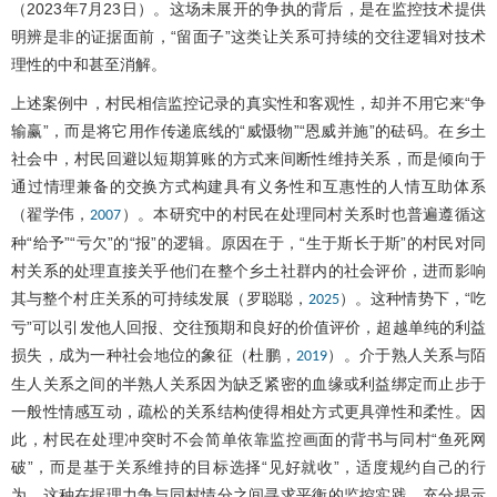
（2023年7月23日）。这场未展开的争执的背后，是在监控技术提供
明辨是非的证据面前，“留面子”这类让关系可持续的交往逻辑对技术
理性的中和甚至消解。
上述案例中，村民相信监控记录的真实性和客观性，却并不用它来“争
输赢”，而是将它用作传递底线的“威慑物”“恩威并施”的砝码。在乡土
社会中，村民回避以短期算账的方式来间断性维持关系，而是倾向于
通过情理兼备的交换方式构建具有义务性和互惠性的人情互助体系
（翟学伟，
）。本研究中的村民在处理同村关系时也普遍遵循这
2007
种“给予”“亏欠”的“报”的逻辑。原因在于，“生于斯长于斯”的村民对同
村关系的处理直接关乎他们在整个乡土社群内的社会评价，进而影响
其与整个村庄关系的可持续发展（罗聪聪，
）。这种情势下，“吃
2025
亏”可以引发他人回报、交往预期和良好的价值评价，超越单纯的利益
损失，成为一种社会地位的象征（杜鹏，
）。介于熟人关系与陌
2019
生人关系之间的半熟人关系因为缺乏紧密的血缘或利益绑定而止步于
一般性情感互动，疏松的关系结构使得相处方式更具弹性和柔性。因
此，村民在处理冲突时不会简单依靠监控画面的背书与同村“鱼死网
破”，而是基于关系维持的目标选择“见好就收”，适度规约自己的行
为。这种在据理力争与同村情分之间寻求平衡的监控实践，充分揭示