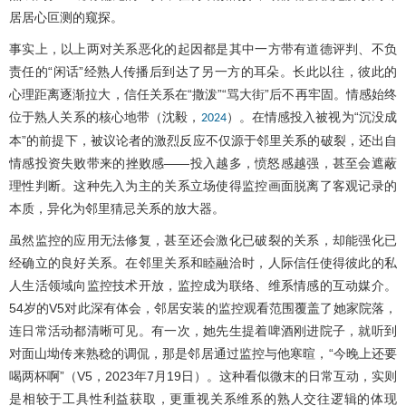
居居心叵测的窥探。
事实上，以上两对关系恶化的起因都是其中一方带有道德评判、不负
责任的“闲话”经熟人传播后到达了另一方的耳朵。长此以往，彼此的
心理距离逐渐拉大，信任关系在“撒泼”“骂大街”后不再牢固。情感始终
位于熟人关系的核心地带（沈毅，
）。在情感投入被视为“沉没成
2024
本”的前提下，被议论者的激烈反应不仅源于邻里关系的破裂，还出自
情感投资失败带来的挫败感——投入越多，愤怒感越强，甚至会遮蔽
理性判断。这种先入为主的关系立场使得监控画面脱离了客观记录的
本质，异化为邻里猜忌关系的放大器。
虽然监控的应用无法修复，甚至还会激化已破裂的关系，却能强化已
经确立的良好关系。在邻里关系和睦融洽时，人际信任使得彼此的私
人生活领域向监控技术开放，监控成为联络、维系情感的互动媒介。
54岁的V5对此深有体会，邻居安装的监控观看范围覆盖了她家院落，
连日常活动都清晰可见。有一次，她先生提着啤酒刚进院子，就听到
对面山坳传来熟稔的调侃，那是邻居通过监控与他寒暄，“今晚上还要
喝两杯啊”（V5，2023年7月19日）。这种看似微末的日常互动，实则
是相较于工具性利益获取，更重视关系维系的熟人交往逻辑的体现