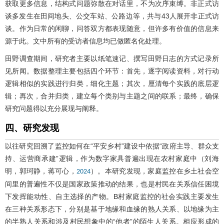
获取更多信息，结构式问题弥散在对话里，不为次序束缚。非正式访
谈多发生在田间地头、公交车站、公路边等，共与43人展开非正式访
谈。作为日常的闲聊，问答双方都表现随意，但许多有价值的信息来
源于此。文中所有的受访者信息均已做匿名化处理。
田野调查期间，研究者主要以纸笔速记、撰写田野日志的方式记录所
见所闻。数据整理主要包括四个环节：首先，逐字阅读资料，对行动
逻辑相似的实践进行归类，细化主题；其次，厘清每个实践的底层逻
辑；再次，合并归类，建立每个类别与主题之间的联系；最终，确保
研究问题得以充分展现与阐释。
四、研究发现
以往研究回溯了监控如何在“平安乡村”建设中依据“政府主导、群众支
持、运营商承建”逻辑，作为数字家具普遍出现在农村家庭中（刘海
明，郭珂静，蒋可心，
）。本研究发现，家庭监控在乡土社会空
2024
间里的普遍性不仅是国家政策推动的结果，也是村民在关系信任困境
下发挥能动性、自主选择的产物。B村家庭监控的社会实践主要发生
在三种关系形态下，分别是基于地缘和血缘的熟人关系、以地缘为主
的半熟人关系和涉及村民想象中的“他者”的陌生人关系。相应形成的