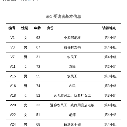
表1 受访者基本信息
编号
性别
年龄
身份
访谈地点
V1
女
62
小卖部老板
第4小组
V3
男
67
前任村支书
第4小组
V7
男
31
农民工
第4小组
V11
女
72
农民
第2小组
V15
男
55
农民工
第3小组
V16
男
74
农民
第3小组
V18
女
52
返乡农民工、玩具厂女工
第3小组
V20
女
33
返乡农民工、殡葬用品店老板
第4小组
V22
女
51
老师
第4小组
V24
男
68
镇退休干部
第4小组