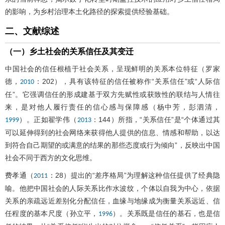
的影响，为乡村治理本土化路径的探索提供经验基础。
二、文献综述
（一）乡土社会的关系信任及其变迁
中国社会的信任根植于社会关系，呈现鲜明的关系本位特征（罗家
德，
：202），具有该特征的信任被称作“关系信任”或“人际信
2010
任”。它强调信任的形成建基于双方先赋性或获致性的联结与人情往
来，是对他人履行责任的信心感与保障感（杨中芳，彭泗清，
）。正如翟学伟（
：144）所指，“关系信任”是“个体通过其
1999
2013
可以延伸得到的社会网络来获得他人提供的信息、情感和帮助，以达
到符合自己期望的或满意的结果的那些态度或行为倾向”，反映出中国
社会不同于西方的文化思维。
费孝通（
：28）提出的“差序格局”为理解这种信任提供了经典隐
2011
喻。他把中国社会的人际关系比作水波纹，个体以自我为中心，依据
关系的亲疏远近差别化分配信任，血缘与地缘成为衡量关系远近、信
任程度的基本尺度（孙立平，
）。关系既是信任的基石，也是信
1996