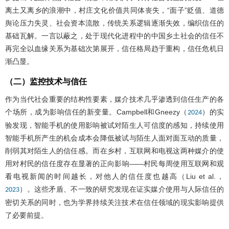
离土又离乡的浪潮中，村庄文化价值共同体丧失，“面子”贬值、道德
舆论压力失灵、社会资本流散，传统关系逻辑逐渐失效，编织信任的
基础瓦解。一言以蔽之，处于现代化进程中的中国乡土社会的信任不
再完全以血缘关系为基础次第展开，信任格局趋于重构，信任危机日
渐凸显。
（二）监控技术与信任
作为当代社会重要的结构性要素，媒介技术几乎渗透到信任生产的各
个场所，成为影响信任的新变量。Campbell和Gneezy（
）的实
2024
验发现，智能手机的使用影响被试对陌生人可信度的感知，持续使用
智能手机所产生的机会成本会降低被试与陌生人面对面互动的质量，
削弱其对陌生人的信任感。而在乡村，互联网和电视这两种媒介的使
用对村民的信任度存在显著的正向影响——村民每周使用互联网和观
看电视新闻的时间越长，对他人的信任度也越高（Liu et al.，
）。这些矛盾、不一致的研究发现在证实媒介使用与人际信任的
2023
密切关系的同时，也为学界持续关注技术在信任领域的现实影响提供
了必要前提。