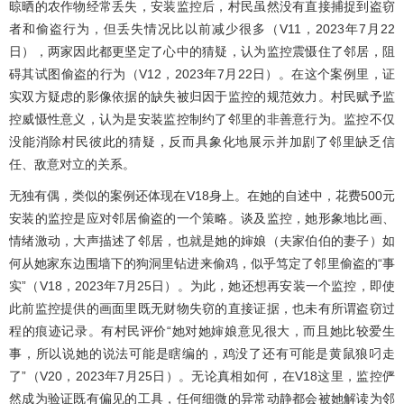
晾晒的农作物经常丢失，安装监控后，村民虽然没有直接捕捉到盗窃
者和偷盗行为，但丢失情况比以前减少很多（V11，2023年7月22
日），两家因此都更坚定了心中的猜疑，认为监控震慑住了邻居，阻
碍其试图偷盗的行为（V12，2023年7月22日）。在这个案例里，证
实双方疑虑的影像依据的缺失被归因于监控的规范效力。村民赋予监
控威慑性意义，认为是安装监控制约了邻里的非善意行为。监控不仅
没能消除村民彼此的猜疑，反而具象化地展示并加剧了邻里缺乏信
任、敌意对立的关系。
无独有偶，类似的案例还体现在V18身上。在她的自述中，花费500元
安装的监控是应对邻居偷盗的一个策略。谈及监控，她形象地比画、
情绪激动，大声描述了邻居，也就是她的婶娘（夫家伯伯的妻子）如
何从她家东边围墙下的狗洞里钻进来偷鸡，似乎笃定了邻里偷盗的“事
实”（V18，2023年7月25日）。为此，她还想再安装一个监控，即使
此前监控提供的画面里既无财物失窃的直接证据，也未有所谓盗窃过
程的痕迹记录。有村民评价“她对她婶娘意见很大，而且她比较爱生
事，所以说她的说法可能是瞎编的，鸡没了还有可能是黄鼠狼叼走
了”（V20，2023年7月25日）。无论真相如何，在V18这里，监控俨
然成为验证既有偏见的工具，任何细微的异常动静都会被她解读为邻