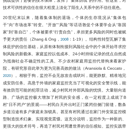
挑战提供了必要的技术保障，发挥了“集体防线”的作用。在这里，对
技术可供性的信任在很大程度上淡化了陌生人关系中的不信任底色。
20世纪末以来，随着集体制的退场，个体的生存境况从“集体包
干”向“市场改革”转变。“开放”“风险”等话语敦促个体要学会从“靠国
家”到“靠自己”，个体被要求“行责自负”，承担更多风险的同时也被赋
予更大的责任（Zhang & Ong，
：1-19）。结构性转型瓦解了集
2008
体庇护的信任基础，从原有体制衔接到风险社会中的个体开始寻求控
制风险的新载体。家庭监控以低成本、24小时持续记录的优点自然成
为抵御社会不确定性的工具。不少农村家庭用监控代替狗来看家护
院，有研究形容此举为更为完善高效的做法（Aransiola & Ceccato，
）。相较于狗，监控不会无故攻击或吠叫，能更静默、精准地完
2020
成安防任务。高悬于外墙的家庭监控充当了可视化的安全警示线，能
有效防范可能的犯罪活动，减少村民对外部风险的忧惧。大量朝向道
路、广场的监控极大增加了村民的安全感，在一定程度上成就了B
村“日不闭户”的景观——村民白天外出时正门紧闭但侧门留缝，数条
乡道沿途有多户家庭未加锁具。甚至有村民通过在家门外安装监控模
型制造技术幻象、实现视觉震慑。这充分说明，监控作为一种新的、
更强大的技术符号，再造了村民对周遭世界的信任感知。监控实践带