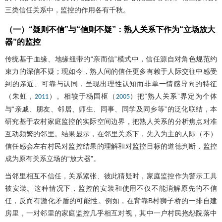
三类信任关系中，监控的作用各有千秋。
（一）“疑则不信”与“信则不疑”：熟人关系下作为“立场放大
器”的监控
传统基于血缘、地缘纽带的“亲而信”模式中，信任源自对角色规范约
束力的深信不疑；现如今，熟人间的信任更多有赖于人际交往中感受
到的亲近、可靠与认同，呈现出理性认知而非单一情感导向的特征
（朱虹，
）。相较于杨国枢（
）把“熟人关系”界定为个体
2011
2005
与“亲戚、朋友、邻居、师生、同事、同学及同乡等”的泛化联结，本
研究基于农村家庭监控的实际空间边界，把熟人关系的分析焦点对准
互动频繁的邻里。结果显示，在邻里关系下，先入为主的人际（不）
信任感会左右村民对监控结果的理解和对监控目标的道德判断，监控
成为原有关系立场的“放大器”。
当邻里相互不信任，关系紧张、彼此猜疑时，家庭监控作为警示工具
被安装。这种情况下，监控的安装和使用不仅不能消解原先的不信
任，反而有激化矛盾的可能性。例如，在背靠B村狮子桥的一排自建
房里，一对邻里的家庭监控几乎相互对视，其中一户村民抱怨院落中