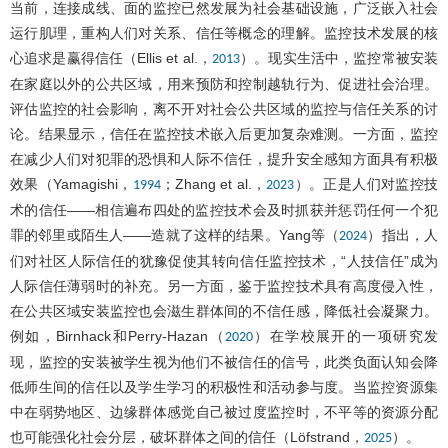
当前，连接成线、面的监控已然发展为社会基础设施，广泛嵌入社会
运行肌理，重构人们对关系、信任等概念的理解。监控技术发展的核
心追求是赢得信任（Ellis et al.，
）。现实生活中，监控常被安装
2013
在家庭以外的公共区域，用来预防和控制越轨行为、促进社会治理。
评估监控的社会影响，离不开对社会公共区域的监控与信任关系的讨
论。结果显示，信任在监控技术嵌入后更加复杂难测。一方面，监控
在减少人们对犯罪的恐惧和人际不信任，提升安全感知方面具有积极
效果（Yamagishi，
；Zhang et al.，
）。正是人们对监控技
1994
2023
术的信任——相信遍布四处的监控技术会及时抓获并惩罚任何一个犯
罪的邻里或陌生人——造就了这样的结果。Yang等（
）指出，人
2024
们对社区人际信任的犹豫促使其转向信任监控技术，“人技信任”成为
人际信任薄弱时的补充。另一方面，鉴于监控技术具有高度侵入性，
在公共区域安装监控也会滋生群体间的不信任感，降低社会凝聚力。
例如，Birnhack和Perry-Hazan（
）在学校展开的一项研究发
2020
现，监控的安装被学生视为他们不被信任的信号，此类负面认知会降
低师生间的信任以及学生学习的积极性和活动参与度。当监控资源集
中在弱势地区、边缘群体感觉自己被过度监控时，不平等的资源分配
也可能强化社会分层，破坏群体之间的信任（Löfstrand，
）。
2025