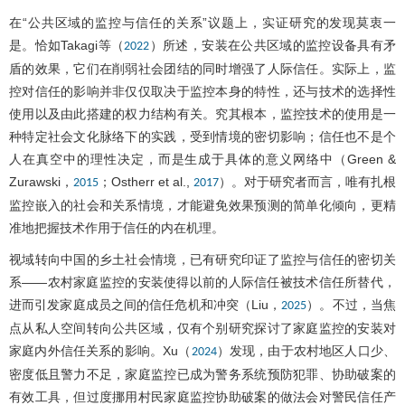
在“公共区域的监控与信任的关系”议题上，实证研究的发现莫衷一
是。恰如Takagi等（
）所述，安装在公共区域的监控设备具有矛
2022
盾的效果，它们在削弱社会团结的同时增强了人际信任。实际上，监
控对信任的影响并非仅仅取决于监控本身的特性，还与技术的选择性
使用以及由此搭建的权力结构有关。究其根本，监控技术的使用是一
种特定社会文化脉络下的实践，受到情境的密切影响；信任也不是个
人在真空中的理性决定，而是生成于具体的意义网络中（Green &
Zurawski，
；Ostherr et al.,
）。对于研究者而言，唯有扎根
2015
2017
监控嵌入的社会和关系情境，才能避免效果预测的简单化倾向，更精
准地把握技术作用于信任的内在机理。
视域转向中国的乡土社会情境，已有研究印证了监控与信任的密切关
系——农村家庭监控的安装使得以前的人际信任被技术信任所替代，
进而引发家庭成员之间的信任危机和冲突（Liu，
）。不过，当焦
2025
点从私人空间转向公共区域，仅有个别研究探讨了家庭监控的安装对
家庭内外信任关系的影响。Xu（
）发现，由于农村地区人口少、
2024
密度低且警力不足，家庭监控已成为警务系统预防犯罪、协助破案的
有效工具，但过度挪用村民家庭监控协助破案的做法会对警民信任产