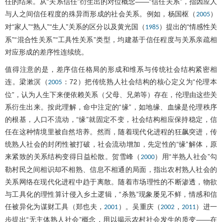
任的结果。从“关系信任”衍生出的对位概念——“信任关系”，指因应人
与人之间信任程度的殊异而形成的社会关系。例如，杨国枢（
）
2005
对“家人”“熟人”“生人”关系的区分以及黄光国（
）提出的“情感性关
1985
系”“混合性关系”“工具性关系”类型，均建基于信任程度与关系亲疏相
对应形成的差序性连续统。
值得注意的是，差序信任格局的形成和维系与传统社会结构紧密相
连。梁漱溟（
：72）把传统熟人社会结构的核心定义为“伦理本
2005
位”，认为人生下来便依赖关系（父母、兄弟等）存在，伦理由这些关
系衍生出来。按此理解，命中注定的“缘”，如地缘、血缘是伦理秩序
的根基，人口不流动，“缘”就固定不变，社会结构相应保持稳定，信
任在这种情境里被自然培养。然而，随着现代化进程的狂飙突进，传
统熟人社会的封闭性被打破，社会流动增加，先定性的“缘”解体，原
来紧致的关系结构变得日益松散。贺雪峰（
）用“半熟人社会”勾
2000
勒村民之间相识却不相熟、信息不相通的局面，指出农村熟人社会的
关系网络在现代化进程中趋于离散。随着市场理性的不断渗透，物欲
与工具化的理性算计侵入乡土逻辑，“杀熟”现象屡见不鲜，情感和信
任被异化为谋财工具（郑也夫，
）。吴重庆（
，
）进一
2001
2002
2011
步提出“无主体熟人社会”概念，用以揭示农村社会发生的质变——在