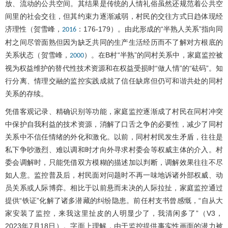
放、流动的公共空间。其结果是传统的人情礼俗虽然还规范着公共空
间里的社会交往，但其约束力逐渐减弱，村民的交往方式日趋体现经
济理性（贺雪峰，
：176-179）。由此形成的“半熟人关系”指向同
2016
村之间尽管面熟但因为缺乏共同的生产生活经历而不了解对方根底的
关系状态（贺雪峰，
）。在B村“半熟”的同村关系中，家庭监控被
2000
视为权益维护的替代性技术资源和在权益受损时“做人情”的“砝码”。知
行分离、情理交融的监控实践成就了信任缺席但仍可和谐共处的同村
关系的存续。
凭借客观记录、精确识别等功能，家庭监控逐渐成了村民在同村冲突
中保护自我利益的技术资源，消解了口舌之争的必要性，减少了同村
关系中不信任情绪的外化和激化。以前，同村村民发生矛盾，往往是
私下争吵激烈、难以调和时才向外寻求村委会等权威主体的介入。村
委会调解时，只能凭借双方模糊的描述加以判断，调解效果往往不尽
如人意。监控普及后，村民面对问题时不再一味地诉诸外部权威、动
员关系或人际博弈。相比于以前悬而未决的人际拉扯，家庭监控通过
提供“铁证”化解了诸多潜藏的纠纷隐患。前任村支书曾感慨，“自从大
家安装了监控，来我这里扯皮的人明显少了，我清闲多了”（V3，
2023年7月18日）。字面上理解，由于监控提供事实性画面的潜力被