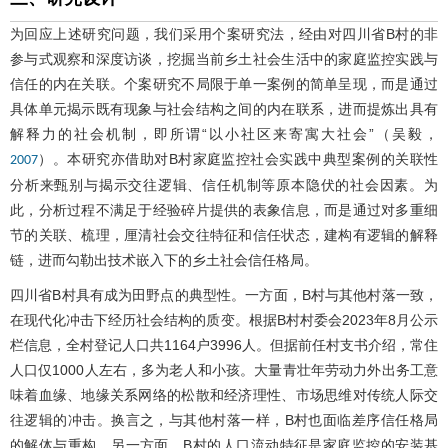
为回应上述研究问题，我们采用个案研究法，经由对四川省B村的非
参与式观察和深度访谈，挖掘当前乡土社会生活中的家庭监控实践与
信任的内在关联。个案研究不局限于单一案例的简单呈现，而是通过
具体单元揭示既有现象与社会结构之间的内在联系，进而提炼出具有
解释力的社会机制，即所谓“以小社区来寄寓大社会”（吴毅，
）。本研究亦借助对B村家庭监控社会实践中典型案例的关联性
2007
分析来甄别与揭示交往逻辑、信任机制等原本隐伏的社会因素。为
此，分析过程不满足于经验碎片提供的表象信息，而是通过对多重细
节的关联、梳理，厘清社会交往特征和信任状态，建构有逻辑的解释
链，进而勾勒出技术嵌入下的乡土社会信任格局。
四川省B村具有成为田野点的典型性。一方面，B村与其他村落一致，
在现代化冲击下经历社会结构的质变。根据B村村委会2023年8月公示
栏信息，全村登记人口共1164户3996人。但据前任村支书介绍，常住
人口仅1000人左右，多为老人和小孩。大量青壮年劳动力外出务工意
味着血缘、地缘关系网络的松散和经济理性、市场思维对传统人际交
往逻辑的冲击。换言之，与其他村落一样，B村也面临差序信任格局
的解体与重构。另一方面，B村的人口流动特征是家庭监控的安装基