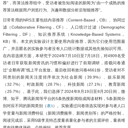
荐”，而算法推荐组中，受访者被告知阅读的新闻为“由一个成熟的推
荐算法根据用户浏览行为、兴趣和数据分析后智能推荐”。
日常常用的NRS主要包括内容推荐（Content-Based，CB）、协同过
滤（Collaborative Filtering，CF）、人口统计过滤（Demographic
Filtering，DF）、知识推荐系统（Knowledge-Based Systems，
KB）等。本文的实验设计主要使用内容推荐，因为它们使用范围最
广，并且匿名的实验参与者没有人口统计数据或其他先验知识可用。
在内容选择方面，本研究于2024年7月10日至7月18日，对4909名受
访者日常获取新闻资讯的习惯和偏好进行了前期调研，搭载问卷通
过“企鹅有调”线上平台发放。最后收回有效问卷4661份，受访者对不
同类别的新闻关注度排序依次为社会新闻（39.9%）、娱乐新闻
（32.7%）、时政新闻（28.7%）、科技新闻（27.1%）、教育新闻
（25.7%）。基于此，我们选择了2024年8月19日至8月20日间，微
博、知乎、腾讯新闻等平台的5条热搜新闻组成阅读材料，5条新闻分
别对应不同的新闻类别（
）。实验通过问卷筛选实现对参与者人口
表1
学变量与新闻消费特征（新闻消费频率、新闻类别等）的严格控制，
阅读完成后，采用5级李克特态度量表量化参与者的主观评价，量表维
度包括整体评价、个性偏好、推荐意愿。