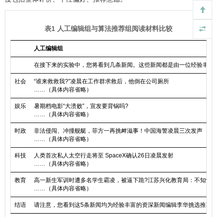
表1 人工编辑组与算法推荐组阅读材料比较
人工编辑组
在接下来的实验中，您将看到几条新闻。这些新闻都是由一位经验丰富
社会
“谁来救救我?”凌晨在工作群求救后，他倒在公司厕所
……（具体内容省略）
娱乐
暑期档电影“大溃败”，宣发要背锅吗?
……（具体内容省略）
时政
非法侵闯、冲撞舰艇，菲方一再挑衅滋事！中国海警凌晨三次发声
……（具体内容省略）
科技
人类首次私人太空行走将至 SpaceX确认26日凌晨发射
……（具体内容省略）
教育
高一新生军训时遭多名学生霸凌，被逼下跪?江苏兴化教育局：不知情
……（具体内容省略）
结语
请注意，您看到这5条新闻均为经验丰富的资深新闻编辑李华挑选推荐