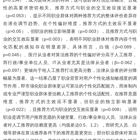
性的高要求密切相关。推荐方式与职业的交互效应接近显著
（p=0.053），提示不同职业群体对两种推荐方式的整体评价差异存
在潜在调节趋势。在个性偏好维度，推荐方式的主效应不显著
（p>0.05），但职业的独立影响显著（p=0.003），且推荐方式与职
业的交互效应显著（p=0.003），表明不同职业群体对推荐内容个性
化匹配的感知存在明显差异。具体而言，白领（β=0.089，
p=0.045）、医疗从业者对算法推荐的个性偏好评分高于人工推荐，
而行政/事业单位人员、IT从业者尤其是法律从业者（β=-0.062，
p=0.097）更倾向于给人工推荐打出更高分数，法律从业者的评分降
幅最为显著。这一结果凸显了职业背景对用户个性化感知敏感度的调
节作用，即市场化职业群体更认可算法的个性化匹配能力，而体制内
或专业严谨型职业群体更信赖人工推荐的个性化适配性。在推荐意愿
维度，推荐方式的主效应不显著，但职业的独立影响显著
（p=0.022），且推荐方式与职业的交互效应显著（p=0.008），说明
职业是调节用户推荐意愿的关键变量。行政/事业单位人员、法律从业
者对人工推荐的信赖度更高（均值差达0.5、1.2），而研究人员、白
领等群体在算法推荐条件下的推荐意愿更突出；部分职业群体对算法