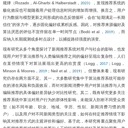
规律（Rozado，Al-Gharbi & Halberstadt，
），发现推荐系统的
2023
极化效应也可能随着用户处理信息时间的增加而增强。换言之，用户
行为数据与模型更新之间形成的动态反馈循环，会在“短期满足—长期
信任”的张力中，逐步固化偏好或累积反感。因此，对推荐来源偏好及
算法厌恶的评估不宜停留在单一时间节点（Bodó et al.，
），而
2019
应纳入长期观测或多时点设计，以捕捉路径强度的演变。
现有研究从多个角度探讨了新闻推荐系统对用户与社会的影响，也发
现用户对于算法推荐与人类编辑推荐之间的偏好呈现出复杂性，人们
在某些情境下对算法展现出更高的欣赏度（Logg，
；Logg，
2017
Minson & Moores，
；Neil et al.，
）。但整体来看，现有研
2019
2019
究仍存在两方面不足。其一，大多数研究集中于算法推荐系统可能存
在的潜在风险和负面效应，而针对新闻消费中用户对算法推荐与人类
编辑推荐的具体偏好差异缺少对比性研究。其二，既有研究更多关注
推荐系统中算法对用户行为的群体性影响，未能深入剖析不同受众类
型（如不同年龄、职业、地域、学历、性别、新闻消费习惯的用
户），以及用户对不同新闻类型的关注度，如何在特定推荐情境下影
响其对推荐方式的主观评价和偏好。基于此，本研究将重点聚焦用户