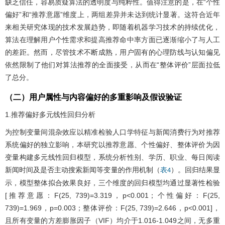
缺乏信任，容易质疑算法的透明度与纯粹性。值得注意的是，在“个性
偏好”和“推荐意愿”维度上，两组差异并未达到统计显著。这符合近年
来相关研究体现的技术发展趋势，即随着机器学习技术的持续优化，
算法在理解用户个性需求和提高推荐命中率方面已逐渐缩小了与人工
的差距。然而，尽管技术不断成熟，用户固有的心理防线与认知偏见
依然限制了他们对算法推荐的全面接受，从而在“整体评价”层面拉低
了总分。
（二）用户属性与内容偏好的多重影响及假设验证
1.推荐偏好多元线性回归分析
为控制变量间混杂效应以精准检验人口学特征与新闻消费行为对推荐
系统偏好的独立影响，本研究以推荐意愿、个性偏好、整体评价为因
变量构建多元线性回归模型，系统分析性别、学历、职业、每日阅读
新闻时间及是否主动搜索新闻等变量的作用机制（
）。回归结果显
表4
示，模型整体拟合效果良好，三个维度的回归模型均通过显著性检验
[推荐意愿：F(25, 739)=3.319，p<0.001；个性偏好：F(25,
739)=1.969，p=0.003；整体评价：F(25, 739)=2.646，p<0.001]，
且所有变量的方差膨胀因子（VIF）均介于1.016-1.049之间，无多重