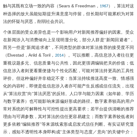
触与其既有立场一致的内容（Sears & Freedman，
），算法对这
1967
种选择的放大虽能短期提升满意度与停留，但长期却可能累积为对算
法的怀疑与厌恶，削弱社会共识。
个体层面的受众差异也是一个影响用户对新闻推荐偏好的因素。受众
在新闻涉入与消费倾向上呈现明显分化，部分人群是“新闻回避者”，
而另一些是“新闻追求者”，不同类型的群体对算法推荐的接受度不同
（Elvestad，Arild & Toril，
）。可以推断，高信息涉入者往往更
2014
重视议题多元、信息质量与公共性，因此更强调编辑把关的价值；低
信息涉入者则更看重便捷与个性化匹配，可能对算法持更高的工具性
评价。但这种偏好并非稳定不变：当算法持续推送高度一致、情感强
化的内容时，即便是低信息涉入者亦可能产生反感或信任流失，出现
从“算法欣赏”向“算法厌恶”的反转。人口学与能力因素（如年龄、学历
与数字素养）也可能影响来源偏好形成的路径。数字素养较高的用户
常对系统的可解释性与可控性提出更高要求；若平台提供清晰的推荐
理由与可调参数，其对算法的信任更容易建立；而数字素养较低者则
更多依赖“编辑推荐”等来源线索形成启发式信任判断。有实证研究显
示，感知不透明性本身即构成“主体类型与态度／意向”的关键中介：