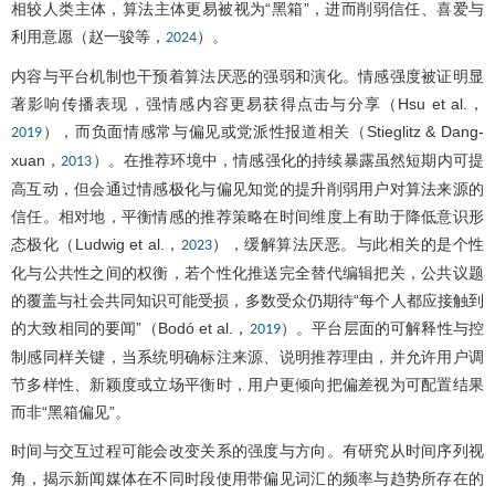
相较人类主体，算法主体更易被视为“黑箱”，进而削弱信任、喜爱与
利用意愿（赵一骏等，
）。
2024
内容与平台机制也干预着算法厌恶的强弱和演化。情感强度被证明显
著影响传播表现，强情感内容更易获得点击与分享（Hsu et al.，
），而负面情感常与偏见或党派性报道相关（Stieglitz & Dang-
2019
xuan，
）。在推荐环境中，情感强化的持续暴露虽然短期内可提
2013
高互动，但会通过情感极化与偏见知觉的提升削弱用户对算法来源的
信任。相对地，平衡情感的推荐策略在时间维度上有助于降低意识形
态极化（Ludwig et al.，
），缓解算法厌恶。与此相关的是个性
2023
化与公共性之间的权衡，若个性化推送完全替代编辑把关，公共议题
的覆盖与社会共同知识可能受损，多数受众仍期待“每个人都应接触到
的大致相同的要闻”（Bodó et al.，
）。平台层面的可解释性与控
2019
制感同样关键，当系统明确标注来源、说明推荐理由，并允许用户调
节多样性、新颖度或立场平衡时，用户更倾向把偏差视为可配置结果
而非“黑箱偏见”。
时间与交互过程可能会改变关系的强度与方向。有研究从时间序列视
角，揭示新闻媒体在不同时段使用带偏见词汇的频率与趋势所存在的