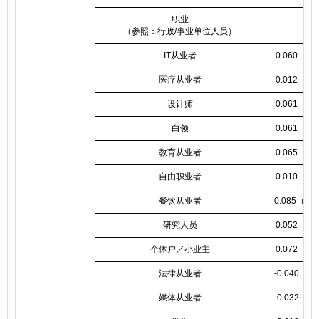
职业
（参照：行政/事业单位人员）
IT从业者
0.060（0.
医疗从业者
0.012（0.
设计师
0.061（0.
白领
0.061（0.
教育从业者
0.065（0.
自由职业者
0.010（0.
餐饮从业者
0.085（0.0
研究人员
0.052（0.
个体户／小业主
0.072（0.
法律从业者
-0.040（0.
媒体从业者
-0.032（0.