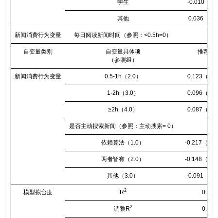
学生
-0.010（0.
其他
0.036（0.
新闻消费行为变量
每日阅读新闻时间（参照：<0.5h=0）
自变量类别
自变量具体项
推荐意
（参照组）
新闻消费行为变量
0.5-1h（2.0）
0.123（0.0
1-2h（3.0）
0.096（0.0
≥2h（4.0）
0.087（0.0
是否主动搜索新闻（参照：主动搜索= 0）
依赖算法（1.0）
-0.217（0.0
两者皆有（2.0）
-0.148（0.0
其他（3.0）
-0.091（0.
2
模型拟合度
R
0.101
2
调整R
0.047