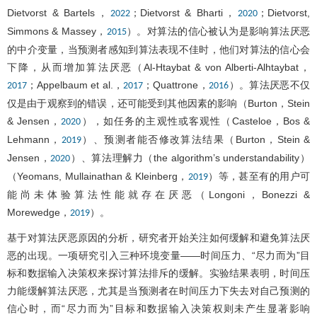
Dietvorst & Bartels，
；Dietvorst & Bharti，
；Dietvorst,
2022
2020
Simmons & Massey，
）。对算法的信心被认为是影响算法厌恶
2015
的中介变量，当预测者感知到算法表现不佳时，他们对算法的信心会
下降，从而增加算法厌恶（Al-Htaybat & von Alberti-Alhtaybat，
；Appelbaum et al.，
；Quattrone，
）。算法厌恶不仅
2017
2017
2016
仅是由于观察到的错误，还可能受到其他因素的影响（Burton，Stein
& Jensen，
），如任务的主观性或客观性（Casteloe，Bos &
2020
Lehmann，
）、预测者能否修改算法结果（Burton，Stein &
2019
Jensen，
）、算法理解力（the algorithm’s understandability）
2020
（Yeomans, Mullainathan & Kleinberg，
）等，甚至有的用户可
2019
能尚未体验算法性能就存在厌恶（Longoni，Bonezzi &
Morewedge，
）。
2019
基于对算法厌恶原因的分析，研究者开始关注如何缓解和避免算法厌
恶的出现。一项研究引入三种环境变量——时间压力、“尽力而为”目
标和数据输入决策权来探讨算法排斥的缓解。实验结果表明，时间压
力能缓解算法厌恶，尤其是当预测者在时间压力下失去对自己预测的
信心时，而“尽力而为”目标和数据输入决策权则未产生显著影响