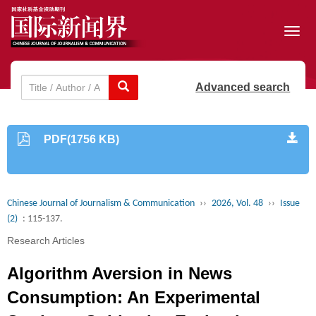
Toggl
navig
Advanced search
PDF(1756 KB)
Chinese Journal of Journalism & Communication
››
2026, Vol. 48
››
Issue
(2)
: 115-137.
Research Articles
Algorithm Aversion in News
Consumption: An Experimental