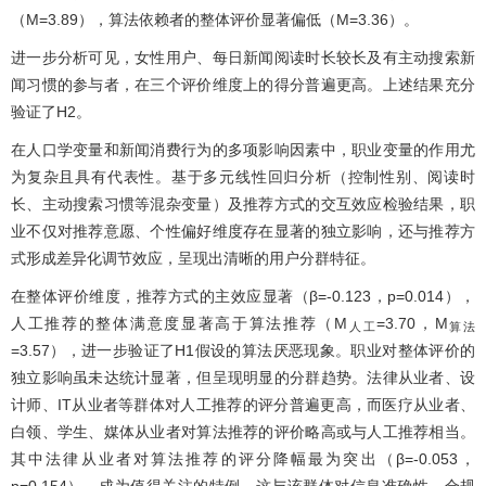
（M=3.89），算法依赖者的整体评价显著偏低（M=3.36）。
进一步分析可见，女性用户、每日新闻阅读时长较长及有主动搜索新
闻习惯的参与者，在三个评价维度上的得分普遍更高。上述结果充分
验证了H2。
在人口学变量和新闻消费行为的多项影响因素中，职业变量的作用尤
为复杂且具有代表性。基于多元线性回归分析（控制性别、阅读时
长、主动搜索习惯等混杂变量）及推荐方式的交互效应检验结果，职
业不仅对推荐意愿、个性偏好维度存在显著的独立影响，还与推荐方
式形成差异化调节效应，呈现出清晰的用户分群特征。
在整体评价维度，推荐方式的主效应显著（β=-0.123，p=0.014），
人工推荐的整体满意度显著高于算法推荐（M
=3.70，M
人工
算法
=3.57），进一步验证了H1假设的算法厌恶现象。职业对整体评价的
独立影响虽未达统计显著，但呈现明显的分群趋势。法律从业者、设
计师、IT从业者等群体对人工推荐的评分普遍更高，而医疗从业者、
白领、学生、媒体从业者对算法推荐的评价略高或与人工推荐相当。
其中法律从业者对算法推荐的评分降幅最为突出（β=-0.053，
p=0.154），成为值得关注的特例，这与该群体对信息准确性、合规