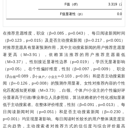
F值（df）
3.319（25
F值显著性（p）
0.000*
在推荐意愿维度，职业（β=0.085，p=0.043）、每日阅读新闻时间
（β=0.123，p=0.015）及是否主动搜索新闻（β=-0.217，p<0.001）
对推荐意愿具有显著预测作用，其中主动搜索新闻的用户推荐意愿显
著更高（M=3.91），依赖算法推荐的用户推荐意愿最低
（M=3.37）。性别接近显著性边界（p=0.019），学历无显著影响
（p>0.05）。在个性偏好维度，性别（β=0.097，p=0.009）、职业
（β
=0.089，β
=-0.103，p<0.05）和是否主动搜索新
白领
个体户／小业主
闻（β=-0.126，p=0.008）的预测作用显著。女性对推荐内容的个性
化匹配感知更积极（M=3.73），白领、个体户/小业主的个性偏好评
分显著高于行政/事业单位人员参照组，算法依赖者的个性化感知显著
低于主动搜索者。在整体评价维度，性别（β=0.091，p=0.013）、每
日阅读新闻时间（p=0.051）和是否主动搜索新闻（β=-0.230，
p<0.001）均呈现显著影响。每日阅读时长较长的用户整体满意度呈
正向趋势，主动搜索者对推荐方式的信任度与综合评价最高