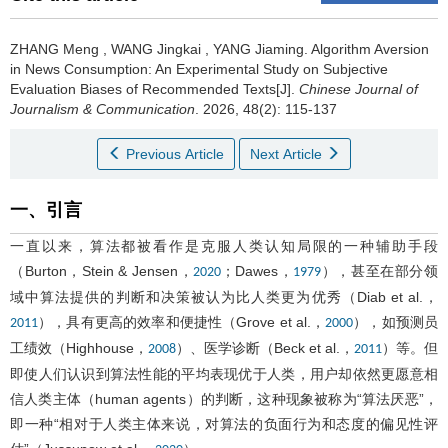
ZHANG Meng
,
WANG Jingkai
,
YANG Jiaming
.
Algorithm Aversion
in News Consumption: An Experimental Study on Subjective
Evaluation Biases of Recommended Texts[J].
Chinese Journal of
Journalism & Communication
. 2026, 48(2): 115-137
Previous Article
Next Article
一、引言
一直以来，算法都被看作是克服人类认知局限的一种辅助手段
（Burton，Stein & Jensen，
；Dawes，
），甚至在部分领
2020
1979
域中算法提供的判断和决策被认为比人类更为优秀（Diab et al.，
），具有更高的效率和便捷性（Grove et al.，
），如预测员
2011
2000
工绩效（Highhouse，
）、医学诊断（Beck et al.，
）等。但
2008
2011
即使人们认识到算法性能的平均表现优于人类，用户却依然更愿意相
信人类主体（human agents）的判断，这种现象被称为“算法厌恶”，
即一种“相对于人类主体来说，对算法的负面行为和态度的偏见性评