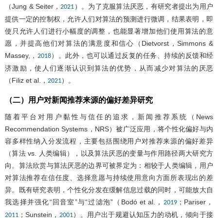
（Jung & Seiter，
）。为了克服算法厌恶，有研究者提出为用户
2021
提供一定的控制权，允许人们对算法的预测进行微调，结果表明，即
使只允许人们进行小幅度的调整，也能显著增加他们使用算法的意
愿，并提高他们对算法的满意度和信心（Dietvorst，Simmons &
Massey,，
）。此外，也可以通过反复的任务、持续的反馈和经
2018
济激励，使人们逐渐认识到算法的优势，从而减少对算法的厌恶
（Filiz et al.，
）。
2021
（二）用户对新闻推荐来源的偏好差异研究
随着平台对用户黏性与信任的追求，新闻推荐系统（News
Recommendation Systems，NRS）被广泛应用，将个性化偏好与内
容多样性纳入分发流程，主要包括围绕用户对推荐来源的偏好差异
（算法 vs. 人类编辑），以及算法厌恶的变量与作用路径两大研究方
向。算法欣赏与算法厌恶的边界可被界定为：相较于人类编辑，用户
对算法推荐在信任度、选择意愿与持续使用意向方面所表现出的差
异。既有研究表明，个性化分发在缓解信息过载的同时，可能放大自
我选择并强化“回音室”与“过滤泡”（Bodó et al.，
；Pariser，
2019
；Sunstein，
）。用户出于规避认知压力的动机，倾向于接
2011
2001