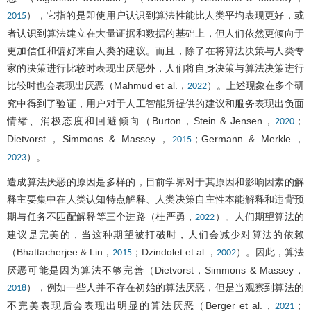
），它指的是即使用户认识到算法性能比人类平均表现更好，或
2015
者认识到算法建立在大量证据和数据的基础上，但人们依然更倾向于
更加信任和偏好来自人类的建议。而且，除了在将算法决策与人类专
家的决策进行比较时表现出厌恶外，人们将自身决策与算法决策进行
比较时也会表现出厌恶（Mahmud et al.，
）。上述现象在多个研
2022
究中得到了验证，用户对于人工智能所提供的建议和服务表现出负面
情绪、消极态度和回避倾向（Burton，Stein & Jensen，
；
2020
Dietvorst，Simmons & Massey，
；Germann & Merkle，
2015
）。
2023
造成算法厌恶的原因是多样的，目前学界对于其原因和影响因素的解
释主要集中在人类认知特点解释、人类决策自主性本能解释和违背预
期与任务不匹配解释等三个进路（杜严勇，
）。人们期望算法的
2022
建议是完美的，当这种期望被打破时，人们会减少对算法的依赖
（Bhattacherjee & Lin，
；Dzindolet et al.，
）。因此，算法
2015
2002
厌恶可能是因为算法不够完善（Dietvorst，Simmons & Massey，
），例如一些人并不存在初始的算法厌恶，但是当观察到算法的
2018
不完美表现后会表现出明显的算法厌恶（Berger et al.，
；
2021