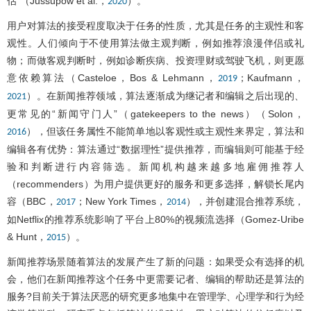
估”（Jussupow et al.，
）。
2020
用户对算法的接受程度取决于任务的性质，尤其是任务的主观性和客
观性。人们倾向于不使用算法做主观判断，例如推荐浪漫伴侣或礼
物；而做客观判断时，例如诊断疾病、投资理财或驾驶飞机，则更愿
意依赖算法（Casteloe，Bos & Lehmann，
；Kaufmann，
2019
）。在新闻推荐领域，算法逐渐成为继记者和编辑之后出现的、
2021
更常见的“新闻守门人”（gatekeepers to the news）（Solon，
），但该任务属性不能简单地以客观性或主观性来界定，算法和
2016
编辑各有优势：算法通过“数据理性”提供推荐，而编辑则可能基于经
验和判断进行内容筛选。新闻机构越来越多地雇佣推荐人
（recommenders）为用户提供更好的服务和更多选择，解锁长尾内
容（BBC，
；New York Times，
），并创建混合推荐系统，
2017
2014
如Netflix的推荐系统影响了平台上80%的视频流选择（Gomez-Uribe
& Hunt，
）。
2015
新闻推荐场景随着算法的发展产生了新的问题：如果受众有选择的机
会，他们在新闻推荐这个任务中更需要记者、编辑的帮助还是算法的
服务?目前关于算法厌恶的研究更多地集中在管理学、心理学和行为经