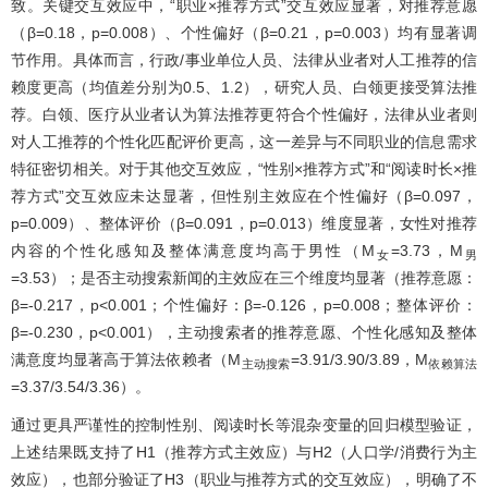
致。关键交互效应中，“职业×推荐方式”交互效应显著，对推荐意愿
（β=0.18，p=0.008）、个性偏好（β=0.21，p=0.003）均有显著调
节作用。具体而言，行政/事业单位人员、法律从业者对人工推荐的信
赖度更高（均值差分别为0.5、1.2），研究人员、白领更接受算法推
荐。白领、医疗从业者认为算法推荐更符合个性偏好，法律从业者则
对人工推荐的个性化匹配评价更高，这一差异与不同职业的信息需求
特征密切相关。对于其他交互效应，“性别×推荐方式”和“阅读时长×推
荐方式”交互效应未达显著，但性别主效应在个性偏好（β=0.097，
p=0.009）、整体评价（β=0.091，p=0.013）维度显著，女性对推荐
内容的个性化感知及整体满意度均高于男性（M
=3.73，M
女
男
=3.53）；是否主动搜索新闻的主效应在三个维度均显著（推荐意愿：
β=-0.217，p<0.001；个性偏好：β=-0.126，p=0.008；整体评价：
β=-0.230，p<0.001），主动搜索者的推荐意愿、个性化感知及整体
满意度均显著高于算法依赖者（M
=3.91/3.90/3.89，M
主动搜索
依赖算法
=3.37/3.54/3.36）。
通过更具严谨性的控制性别、阅读时长等混杂变量的回归模型验证，
上述结果既支持了H1（推荐方式主效应）与H2（人口学/消费行为主
效应），也部分验证了H3（职业与推荐方式的交互效应），明确了不