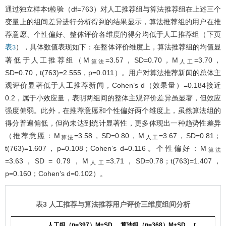
通过独立样本t检验（df=763）对人工推荐组与算法推荐组在上述三个
变量上的组间差异进行分析得到的结果显示，算法推荐组的用户在推
荐意愿、个性偏好、整体评价各维度的得分均低于人工推荐组（下页
），具体数值表现如下：在整体评价维度上，算法推荐组的均值显
表3
著低于人工推荐组（M
=3.57，SD=0.70，M
=3.70，
算法
人工
SD=0.70，t(763)=2.555，p=0.011）。用户对算法推荐新闻的总体主
观评价显著低于人工推荐新闻，Cohen’s d（效果量）=0.184接近
0.2，属于小效应量，表明两组间的整体主观评价差异虽显著，但效应
强度偏弱。此外，在推荐意愿和个性偏好两个维度上，虽然算法组的
得分普遍偏低，但尚未达到统计显著性，更多体现出一种趋势性差异
（推荐意愿：M
=3.58，SD=0.80，M
=3.67，SD=0.81；
算法
人工
t(763)=1.607，p=0.108；Cohen’s d=0.116。个性偏好：M
算法
=3.63，SD = 0.79，M
=3.71，SD=0.78；t(763)=1.407，
人工
p=0.160；Cohen’s d=0.102）。
表3 人工推荐与算法推荐用户评价三维度组间分析
人工组（n=397）M±SD
算法组（n=368）M±SD
t
p