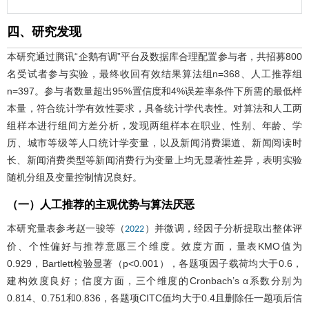
四、研究发现
本研究通过腾讯“企鹅有调”平台及数据库合理配置参与者，共招募800
名受试者参与实验，最终收回有效结果算法组n=368、人工推荐组
n=397。参与者数量超出95%置信度和4%误差率条件下所需的最低样
本量，符合统计学有效性要求，具备统计学代表性。对算法和人工两
组样本进行组间方差分析，发现两组样本在职业、性别、年龄、学
历、城市等级等人口统计学变量，以及新闻消费渠道、新闻阅读时
长、新闻消费类型等新闻消费行为变量上均无显著性差异，表明实验
随机分组及变量控制情况良好。
（一）人工推荐的主观优势与算法厌恶
本研究量表参考赵一骏等（
）并微调，经因子分析提取出整体评
2022
价、个性偏好与推荐意愿三个维度。效度方面，量表KMO值为
0.929，Bartlett检验显著（p<0.001），各题项因子载荷均大于0.6，
建构效度良好；信度方面，三个维度的Cronbach’s α系数分别为
0.814、0.751和0.836，各题项CITC值均大于0.4且删除任一题项后信