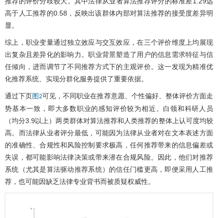
推荐的评价分歧较大。其中法律从业者算法推荐评分的标准差1.29远
高于人工推荐的0.58，反映出该群体内部对算法推荐的接受度差异明
显。
综上，职业变量通过独立效应与交互效应，在三个评价维度上均展现
出复杂且差异化的影响力。职业背景塑造了用户的信息需求特征与信
任倾向，进而调节了不同推荐方式下的主观评价。这一发现为精准优
化推荐系统、实现分群化服务提供了重要依据。
通过下页
可见，不同职业在推荐意愿、个性偏好、整体评价方面走
图2
势基本一致，即大多数职业的感知评价较为相近。白领和科研人员
（均分3.9以上）两类群体对算法推荐和人类推荐的整体上认可度均较
高。而法律从业者评分最低，可能因为法律从业者对在文本表述方面
的准确性、合规性和风险控制要求极高，任何推荐带来的信息偏差或
失误，都可能影响法律决策或带来潜在合规风险。因此，他们对推荐
系统（尤其是算法驱动推荐系统）的信任门槛更高，即便采用人工推
荐，也可能因缺乏法律专业背书而被质疑权威性。