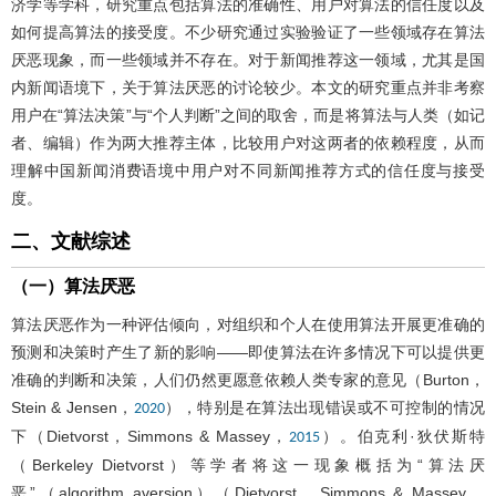
济学等学科，研究重点包括算法的准确性、用户对算法的信任度以及
如何提高算法的接受度。不少研究通过实验验证了一些领域存在算法
厌恶现象，而一些领域并不存在。对于新闻推荐这一领域，尤其是国
内新闻语境下，关于算法厌恶的讨论较少。本文的研究重点并非考察
用户在“算法决策”与“个人判断”之间的取舍，而是将算法与人类（如记
者、编辑）作为两大推荐主体，比较用户对这两者的依赖程度，从而
理解中国新闻消费语境中用户对不同新闻推荐方式的信任度与接受
度。
二、文献综述
（一）算法厌恶
算法厌恶作为一种评估倾向，对组织和个人在使用算法开展更准确的
预测和决策时产生了新的影响——即使算法在许多情况下可以提供更
准确的判断和决策，人们仍然更愿意依赖人类专家的意见（Burton，
Stein & Jensen，
），特别是在算法出现错误或不可控制的情况
2020
下（Dietvorst，Simmons & Massey，
）。伯克利·狄伏斯特
2015
（Berkeley Dietvorst）等学者将这一现象概括为“算法厌
恶”（algorithm aversion）（Dietvorst，Simmons & Massey，