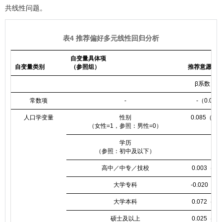
共线性问题。
表4 推荐偏好多元线性回归分析
自变量具体项
自变量类别
（参照组）
推荐意愿
β系数（p
常数项
-
-（0.000
人口学变量
性别
0.085（0.0
（女性=1，参照：男性=0）
学历
（参照：初中及以下）
高中／中专／技校
0.003（0.
大学专科
-0.020（0.
大学本科
0.072（0.
硕士及以上
0.025（0.