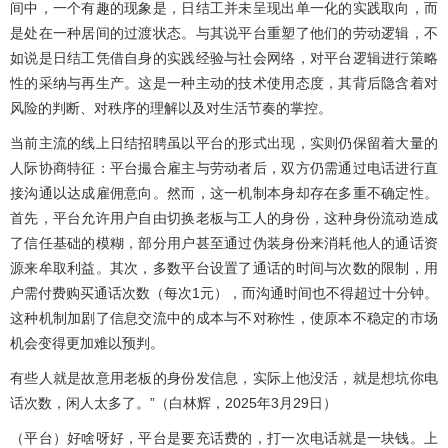
间中，一个有趣的现象是，日结工并未呈现出单一化的实践取向，而
是处在一种居间的过渡状态。与其说平台重塑了他们的劳动逻辑，不
如说是日结工凭借自身的实践经验与社会网络，对平台逻辑进行策略
性的采纳与再生产。这是一种主动的技术使用态度，其背后隐含着对
风险的判断、对秩序的理解以及对生活节奏的掌控。
当前主流的线上日结招聘虽以平台的形式出现，实则仍保留着大量的
人际协商特征：平台撮合雇主与劳动者后，双方仍需通过电话进行直
接沟通以达成雇佣意向。然而，这一机制本身却存在多重不确定性。
首先，平台允许用户自由切换老板与工人的身份，这种身份流动造成
了信任基础的模糊，部分用户甚至通过伪装身份来消耗他人的通话资
源来牟取利益。其次，多数平台设置了通话的时间与次数的限制，用
户需付费购买通话次数（每次1元），而沟通时间也不得超过十分钟。
这种机制加剧了信息交流中的成本与不对称性，使原本不稳定的市场
机会变得更加难以预判。
有些人就是故意用老板的身份发信息，实际上他没活，就是想坑你电
话次数，闲人太多了。”（白林辉，2025年3月29日）
（平台）好啥呀好，平台是要充话费的，打一次电话就是一块钱。上