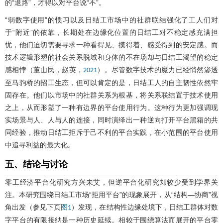
的“退路”，才得以对平台说“不”。
“弱数字使用”的惯习以及日结工市场中的社群联结强化了工人们对
于“附近”的依靠，长期处在边缘化位置的日结工对不稳定感充满担
忧，他们迫切需要寻求一种看得见、摸得着、感受得到的安定感。而
技术逻辑形塑的社会关系脱域和身体的不在场却与日结工渴望的稳定
感相悖（董山民，赵英，
）。尽管数字技术的魔力已经悄然渗透
2021
至马驹桥的招工生态，但可以肯定的是，日结工人的自主韧性依然牢
固存在。他们以市场中的社群关系为根基，将关系联结置于技术使用
之上，从而形塑了一种有边界的平台使用行为。这种行为更加强调现
实场景与人、人与人的连接，同时演绎出一种逆向打开平台黑箱的共
同经验，推动日结工拒斥于己不利的平台实践，在小范围的平台使用
中追寻利益的最大化。
五、结论与讨论
零工经济平台化研究方兴未艾，但逆平台化研究却较少受到学界关
注。本研究围绕日结工市场“拒用平台”的现象展开，从“结构—协商”视
角出发（参见下页
）发现，在结构性边缘处境下，日结工群体对数
图1
字平台的有限接纳是一种历史延续。相较于围绕算法而展开的平台零