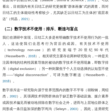
2018
看出，目前国内有关日结工的研究更侧重“群体画像”式的调查，而对
日结工的主体能动性考察较少，尤其缺乏以日结工为主体的“底层表
达”（何晶，
）。
2021
（二）数字技术不使用：排斥、断连与盲点
我们在调研中发现，日结工大多是有明确数字技术不使用行为的一批
人，这迫使我们去思考行为背后的成因。有关技术不使用
（technology non-use）的研究发端于20世纪90年代
（Hesselberth，
）。相关研究主要存在两种研究取向，一种是关
2018
注因单纯的结构性因素导致的被动的数字技术不使用现象，即数字排
斥（digital exclusion）；另一种则聚焦于个人主动选择的认知型不使
用——“digital disconnection”，可译为数字断连（Hesselberth，
）。
2018
数字排斥这一研究取向源于世界范围内的数字不平等（胡鞍钢，周绍
杰，
）。其强调技术弱势群体由于缺乏数字基础设施、媒介素养
2002
或因技术偏见而被动地排除在数字社会之外，进而与上层地位群体之
间形成一条日益加深的数字鸿沟（Selwyn，
）。因此，这类研究
2003