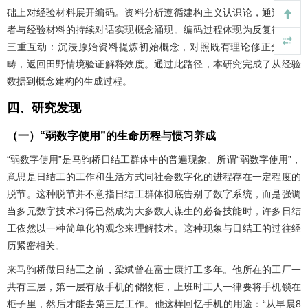
础上对经验材料展开编码。资料分析遵循建构主义认识论，通过研究
者与经验材料的持续对话实现概念涌现。编码过程体现为反复循环的
三重互动：沉浸原始资料提炼初始概念，对照既有理论修正分析范
畴，返回田野情境验证解释效度。通过此路径，本研究完成了从经验
数据到概念建构的生成过程。
四、研究发现
（一）“弱数字使用”的生命历程与惯习养成
“弱数字使用”是马驹桥日结工群体中的普遍现象。所谓“弱数字使用”，
意思是日结工的工作和生活方式同社会数字化的进程存在一定程度的
脱节。这种脱节并不意指日结工群体彻底告别了数字系统，而是强调
当多元数字技术习得已然成为大多数人谋生的必备技能时，许多日结
工依然以一种简单化的观念来理解技术。这种现象与日结工的过往经
历紧密相关。
来马驹桥做日结工之前，梁斌曾在富士康打工多年。他所在的工厂一
共有三层，第一层有放手机的储物柜，上班时工人一律要将手机锁在
柜子里，然后才能去第三层工作。他这样回忆手机的用途：“从早晨8