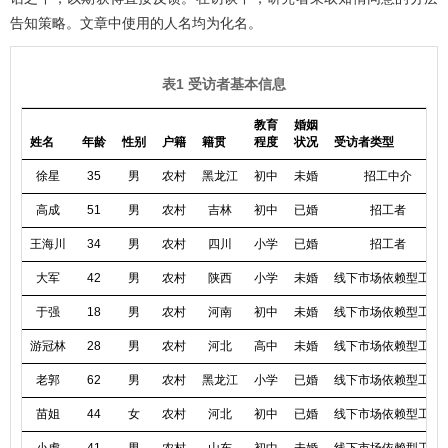
告知策略。文章中使用的人名均为化名。
表1 受访者基本信息
教育
婚姻
姓名
年龄
性别
户籍
籍贯
程度
状况
受访者类型
徐星
35
男
农村
黑龙江
初中
未婚
招工中介
高成
51
男
农村
吉林
初中
已婚
招工者
王海川
34
男
农村
四川
小学
已婚
招工者
大军
42
男
农村
陕西
小学
未婚
线下市场依赖型工人
于强
18
男
农村
河南
初中
未婚
线下市场依赖型工人
游冠林
28
男
农村
河北
高中
未婚
线下市场依赖型工人
老郭
62
男
农村
黑龙江
小学
已婚
线下市场依赖型工人
苗姐
44
女
农村
河北
初中
已婚
线下市场依赖型工人
小虎
41
男
农村
山东
初中
未婚
线下市场依赖型工人