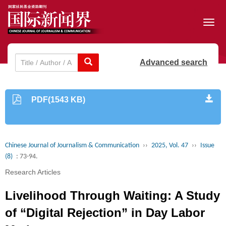
Toggl
navig
Advanced search
PDF(1543 KB)
Chinese Journal of Journalism & Communication
››
2025, Vol. 47
››
Issue
(8)
: 73-94.
Research Articles
Livelihood Through Waiting: A Study
of “Digital Rejection” in Day Labor