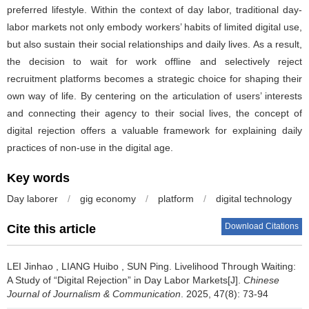
preferred lifestyle. Within the context of day labor, traditional day-
labor markets not only embody workers’ habits of limited digital use,
but also sustain their social relationships and daily lives. As a result,
the decision to wait for work offline and selectively reject
recruitment platforms becomes a strategic choice for shaping their
own way of life. By centering on the articulation of users’ interests
and connecting their agency to their social lives, the concept of
digital rejection offers a valuable framework for explaining daily
practices of non-use in the digital age.
Key words
Day laborer
/
gig economy
/
platform
/
digital technology
Download Citations
Cite this article
LEI Jinhao
,
LIANG Huibo
,
SUN Ping
.
Livelihood Through Waiting:
A Study of “Digital Rejection” in Day Labor Markets[J].
Chinese
Journal of Journalism & Communication
. 2025, 47(8): 73-94