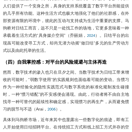
人们提供了一个安身之所，具身的支持系统覆盖了数字平台所能提供
的几乎所有功能。这种生活方式也极大地强化了他们的社群感，在外
部资源有限的环境中，彼此的互动与支持成为生活中重要的支撑。马
驹桥对日结工而言，远不只是一处找工作的场地，它更多意味着一种
承载着生活方式的“具身媒介空间”（乔丽娟，
）。日结平台的出
2024
现虽可能改变寻工方式，却尚无潜力动摇“做日结”多元的生产劳动方
式以及由此托举的生活。
（四）自我掌控感：对平台的风险规避与主体再造
然而，数字技术的渗入也只在旦夕之间。当数字技术为日结工带来增
收的可能时，“弱数字使用”的实践规则也面临着可能的变动。当惯习
作为一种经验化的隐性实践范式与数字系统的标准化规制发生碰撞
时，一种“惯习错配”的不安感便会涌现。由此，行动者将不由自主地
找寻一种可替代的延续性和确定感，实现惯习的再生产，从而避免惯
习的脱节与不适（Arai，
）。
2006
具体到马驹桥市场，近年来其中也显露出一些数字化的痕迹，即有工
人开始使用日结招聘平台。在传统招工方式和线上招工方式并存的空