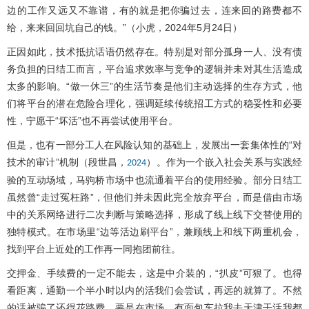
边的工作又远又不靠谱，有的就是把你骗过去，连来回的路费都不
给，来来回回坑自己的钱。”（小虎，2024年5月24日）
正因如此，技术抵抗话语仍然存在。特别是对部分孤身一人、没有债
务负担的日结工而言，平台追求效率与竞争的逻辑并未对其生活造成
太多的影响。“做一休三”的生活节奏是他们主动选择的生存方式，他
们将平台的潜在危险合理化，强调延续传统招工方式的稳妥性和必要
性，宁愿干“坏活”也不再尝试使用平台。
但是，也有一部分工人在风险认知的基础上，发展出一套集体性的“对
技术的审计”机制（段世昌，
）。作为一个嵌入社会关系与实践经
2024
验的互动场域，马驹桥市场中也流通着平台的使用经验。部分日结工
虽然曾“走过冤枉路”，但他们并未因此完全放弃平台，而是借由市场
中的关系网络进行二次判断与策略选择，形成了线上线下交替使用的
独特模式。在市场里“边等活边刷平台”，兼顾线上和线下两重机会，
找到平台上近处的工作再一同抱团前往。
交押金、手续费的一定不能去，这是中介装的，“扒皮”可狠了。也得
看距离，通勤一个半小时以内的活我们会尝试，再远的就算了。不然
的话被骗了还得花路费。要是在市场，有面包车拉我去天津干活我都