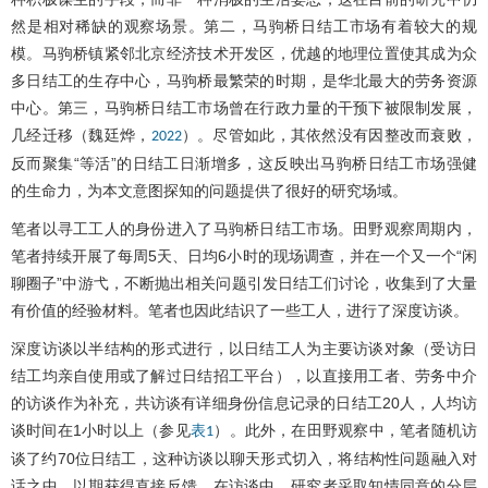
然是相对稀缺的观察场景。第二，马驹桥日结工市场有着较大的规
模。马驹桥镇紧邻北京经济技术开发区，优越的地理位置使其成为众
多日结工的生存中心，马驹桥最繁荣的时期，是华北最大的劳务资源
中心。第三，马驹桥日结工市场曾在行政力量的干预下被限制发展，
几经迁移（魏廷烨，
）。尽管如此，其依然没有因整改而衰败，
2022
反而聚集“等活”的日结工日渐增多，这反映出马驹桥日结工市场强健
的生命力，为本文意图探知的问题提供了很好的研究场域。
笔者以寻工工人的身份进入了马驹桥日结工市场。田野观察周期内，
笔者持续开展了每周5天、日均6小时的现场调查，并在一个又一个“闲
聊圈子”中游弋，不断抛出相关问题引发日结工们讨论，收集到了大量
有价值的经验材料。笔者也因此结识了一些工人，进行了深度访谈。
深度访谈以半结构的形式进行，以日结工人为主要访谈对象（受访日
结工均亲自使用或了解过日结招工平台），以直接用工者、劳务中介
的访谈作为补充，共访谈有详细身份信息记录的日结工20人，人均访
谈时间在1小时以上（参见
）。此外，在田野观察中，笔者随机访
表1
谈了约70位日结工，这种访谈以聊天形式切入，将结构性问题融入对
话之中，以期获得直接反馈。在访谈中，研究者采取知情同意的分层