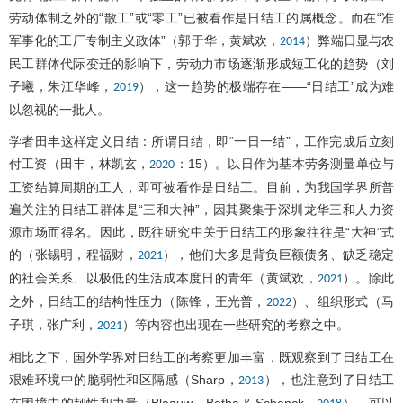
劳动体制之外的“散工”或“零工”已被看作是日结工的属概念。而在“准
军事化的工厂专制主义政体”（郭于华，黄斌欢，
）弊端日显与农
2014
民工群体代际变迁的影响下，劳动力市场逐渐形成短工化的趋势（刘
子曦，朱江华峰，
），这一趋势的极端存在——“日结工”成为难
2019
以忽视的一批人。
学者田丰这样定义日结：所谓日结，即“一日一结”，工作完成后立刻
付工资（田丰，林凯玄，
：15）。以日作为基本劳务测量单位与
2020
工资结算周期的工人，即可被看作是日结工。目前，为我国学界所普
遍关注的日结工群体是“三和大神”，因其聚集于深圳龙华三和人力资
源市场而得名。因此，既往研究中关于日结工的形象往往是“大神”式
的（张锡明，程福财，
），他们大多是背负巨额债务、缺乏稳定
2021
的社会关系、以极低的生活成本度日的青年（黄斌欢，
）。除此
2021
之外，日结工的结构性压力（陈锋，王光普，
）、组织形式（马
2022
子琪，张广利，
）等内容也出现在一些研究的考察之中。
2021
相比之下，国外学界对日结工的考察更加丰富，既观察到了日结工在
艰难环境中的脆弱性和区隔感（Sharp，
），也注意到了日结工
2013
在困境中的韧性和力量（Blaauw，Botha & Schenck，
）。可以