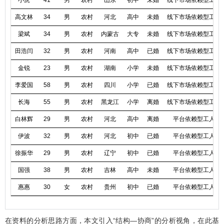
高文林
34
男
农村
河北
高中
未婚
线下市场依赖型工人
梁斌
34
男
农村
内蒙古
大专
未婚
线下市场依赖型工人
田浩闫
32
男
农村
河南
高中
已婚
线下市场依赖型工人
金锐
23
男
农村
湖南
小学
未婚
线下市场依赖型工人
李爱国
58
男
农村
四川
小学
已婚
线下市场依赖型工人
长海
55
男
农村
黑龙江
小学
离婚
线下市场依赖型工人
白林辉
29
男
农村
河北
高中
离婚
平台依赖型工人
伊波
32
男
农村
河北
初中
已婚
平台依赖型工人
徐振华
29
男
农村
辽宁
初中
已婚
平台依赖型工人
国强
38
男
农村
吉林
高中
未婚
平台依赖型工人
惠惠
30
女
农村
贵州
初中
已婚
平台依赖型工人
在资料的分析思路方面，本文引入“结构—协商”的分析视角，在此基