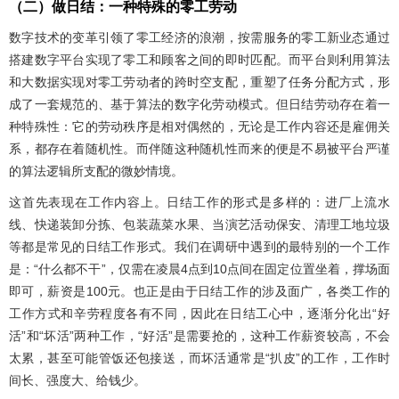
（二）做日结：一种特殊的零工劳动
数字技术的变革引领了零工经济的浪潮，按需服务的零工新业态通过
搭建数字平台实现了零工和顾客之间的即时匹配。而平台则利用算法
和大数据实现对零工劳动者的跨时空支配，重塑了任务分配方式，形
成了一套规范的、基于算法的数字化劳动模式。但日结劳动存在着一
种特殊性：它的劳动秩序是相对偶然的，无论是工作内容还是雇佣关
系，都存在着随机性。而伴随这种随机性而来的便是不易被平台严谨
的算法逻辑所支配的微妙情境。
这首先表现在工作内容上。日结工作的形式是多样的：进厂上流水
线、快递装卸分拣、包装蔬菜水果、当演艺活动保安、清理工地垃圾
等都是常见的日结工作形式。我们在调研中遇到的最特别的一个工作
是：“什么都不干”，仅需在凌晨4点到10点间在固定位置坐着，撑场面
即可，薪资是100元。也正是由于日结工作的涉及面广，各类工作的
工作方式和辛劳程度各有不同，因此在日结工心中，逐渐分化出“好
活”和“坏活”两种工作，“好活”是需要抢的，这种工作薪资较高，不会
太累，甚至可能管饭还包接送，而坏活通常是“扒皮”的工作，工作时
间长、强度大、给钱少。