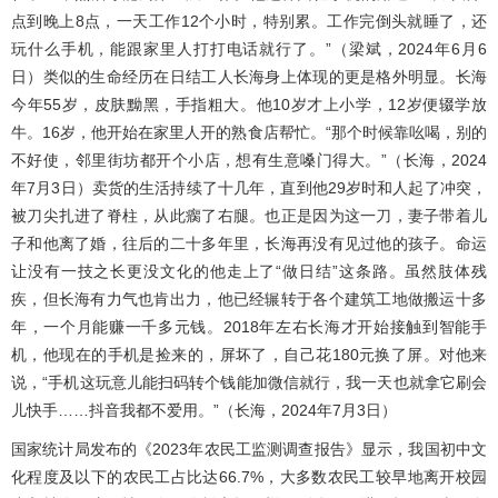
点到晚上8点，一天工作12个小时，特别累。工作完倒头就睡了，还
玩什么手机，能跟家里人打打电话就行了。”（梁斌，2024年6月6
日）类似的生命经历在日结工人长海身上体现的更是格外明显。长海
今年55岁，皮肤黝黑，手指粗大。他10岁才上小学，12岁便辍学放
牛。16岁，他开始在家里人开的熟食店帮忙。“那个时候靠吆喝，别的
不好使，邻里街坊都开个小店，想有生意嗓门得大。”（长海，2024
年7月3日）卖货的生活持续了十几年，直到他29岁时和人起了冲突，
被刀尖扎进了脊柱，从此瘸了右腿。也正是因为这一刀，妻子带着儿
子和他离了婚，往后的二十多年里，长海再没有见过他的孩子。命运
让没有一技之长更没文化的他走上了“做日结”这条路。虽然肢体残
疾，但长海有力气也肯出力，他已经辗转于各个建筑工地做搬运十多
年，一个月能赚一千多元钱。2018年左右长海才开始接触到智能手
机，他现在的手机是捡来的，屏坏了，自己花180元换了屏。对他来
说，“手机这玩意儿能扫码转个钱能加微信就行，我一天也就拿它刷会
儿快手……抖音我都不爱用。”（长海，2024年7月3日）
国家统计局发布的《2023年农民工监测调查报告》显示，我国初中文
化程度及以下的农民工占比达66.7%，大多数农民工较早地离开校园