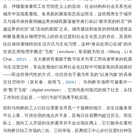
后，伴随着海量民工在空间意义上的流动，社会结构和社会关系也在
城市中实现着重组。各类新的聚落形态应运而生，这些既寄生于城市
又与城市保持着明确边界的移民聚落被学者们命以“都市里的村庄”“跨
越边界的社区”或“流动的家园”之名。城市建设和改造的持续推进使这
种聚落逐渐从物理空间上的存在过渡到社会文化意义的存在，其居民
往往保持着独特的生活方式与文化习惯，这种“身在此而心在彼”的共
在状态用地理学概念“飞地”（enclave）形容颇为恰当（Wang，Li &
Chai，
）。当大量研究着眼于数字技术为零工劳动者带来的机遇
2012
与生活变迁时，常会忽视他们在再社会化过程中可能采取的其他路径
——而这些替代性的方式，往往存在于最为常见的“以身为媒”的具身
交往空间中（宣长春，侯雨飞，
）。马驹桥市场即可被看作一
2024
块“数字飞地”（digital enclave），它崇尚面对面式的线下社交，从找
工作到生活起居，一切行为皆可脱离手机实现。
初到马驹桥的工人们往往需要先寻觅一个落脚的地方，在生活服务类
平台上看，可供住宿的地点并不多，且每日住宿费均超过百元。而实
际上，面向工人开设的住所通常并不会出现在网上，它们散布在紧邻
马驹桥日结工市场的二街、三街等地，距离招工中心步行仅需5分钟至