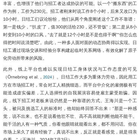
丰富，也增强了他们与招工者达成协议的可能。以一个“搬东西”的工
作为例，工价为230元。招工者刚来时说工作8个小时，后来又改口为
10小时。日结工们议论纷纷，他们从两个角度阐述这个工作不靠谱：
第一是钱少，“‘扒皮’了，值300的活给230，还不管饭”；第二是从8小
时变到10小时的口风，“去了就是12个小时是不是也得干啊”“你怎么也
得把时间说清楚吧”。由此，一种多人面对面的动态协商得以实现。日
结工通过现场交谈和经验分享构建起临时关系网络，有效化解了原子
化劳动所带来的风险。
此外，线上平台也难以实现日结工身体状况与工作态度的可见
（Örnebring et al.，
）。日结工作大多为重体力劳动，因此用工
2024
方在市场招工时，常会对工人精挑细选。而平台中介化的雇佣极有可
能造成虚实偏差，工人选择性的自我展演容易使雇主蒙受欺骗。因
此，线下招工对老板来说仍然是一种靠谱的方式。王海川是一个工
头，被问及挑选工人的标准时，他却始终回答不出来：“那是一种感
觉，说不出来。也不是说看他壮不壮、高不高就能判断他能不能干。
能干活的人有一种气质，你看他眼睛就能看出来，都不用问话。你在
市场上呆久了就有经验了，真说不出来，反正就是看感觉，就是得亲
自看。”（王海川，2024年7月2日）