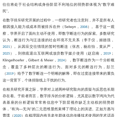
往往将处于社会结构或身份阶层不利地位的弱势群体视为“数字难
民”。
在数字排斥研究开展的过程中，一些研究者也注意到，并不是所有人
都因接入能力或成本而被排斥在外（Selwyn，
）。基于这一观
2006
察，学界开启了面向主动不使用，即数字断连行为的探索。多数研究
认为，断连行为与泛连接的社会环境不无关系（李子仪，姬德强，
）。从因应交往情境的暂时性断连（张杰，杨欣怡，黄从严，
2021
），到彻底退出互联网或放弃数字媒介使用（赵启南，
；
2025
2019
Klingelhoefer，Gilbert & Meier，
），数字断连作为一个分析概
2024
念，覆盖了多种层次的断连行为。面对多元的断连行为，彭兰
（
）给予了数字断连一个明晰的解释，即在过度连接带来的重负
2019
这一背景下，个体排除线上干扰的行为。
在相关研究开展之际，学界对上述两种研究取向的质疑与反思也长期
存在着。于前者而言，数字排斥的分析逻辑，尤其是以数字鸿沟为代
表基座的分析逻辑常常将信息中下阶层视作缺乏主动权的弱势群
体，“有沟—无沟”的二元思维显然束缚了理论上的演进。正如方惠与
曹璞（
）在梳理国内有关老年群体信息传播技术使用的学术话语
2020