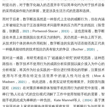
时提出的，对于数字化融入的态度并非可以简单化约为对于技术设备
的采用或操作能力的掌握，更是涉及生活方式的意愿和选择。
而对于后者，数字断连虽然是一种形式上主动的戒断行为，但在内涵
上常被锚定为迫于泛连接和技术问题带来的压力而产生的抵抗（陈雪
薇，张鹏霞，
；Portwood-Stacer，
）。这也意味着，数字断
2021
2013
连在本质上未曾跳脱出技术压力的制约。其仍然是一种自上而下的、
从技术到个体的单向作用机制，数字断连的实践与话语能否真正代表
一种极具能动性的技术抵抗仍具有较大的争议（Bucher，
）。
2020
面对这一难题，有研究者提出了“超越媒介研究”的研究思路，这种思
路指出：数字技术不使用行为的成因分析应摆脱以媒介接入为中心的
分析框架，将其作为社会实践的一部分进行情境化的理解，注重技术
使用与不使用在特定生活世界中的嵌入性与社会性（Moe &
Madsen，
）。依此进路，各类实证研究相继展开。刘国强与颜
2021
廷旺（
）在对重庆棒棒群体智能手机拒用行为的研究中发现，棒
2022
棒们“熟人社会”式的交往模式消解了工作中使用智能手机的需要，智
能手机因此成为棒棒的一种负担。Kate Mannell等人（
）基于澳
2024
大利亚低收入家庭的网络使用策略观察发现，其断网行为与邻里关