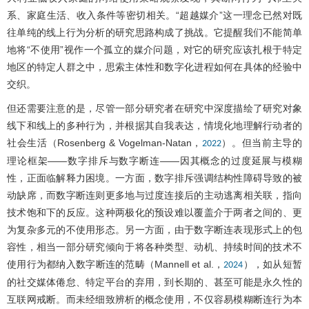
系、家庭生活、收入条件等密切相关。“超越媒介”这一理念已然对既
往单纯的线上行为分析的研究思路构成了挑战。它提醒我们不能简单
地将“不使用”视作一个孤立的媒介问题，对它的研究应该扎根于特定
地区的特定人群之中，思索主体性和数字化进程如何在具体的经验中
交织。
但还需要注意的是，尽管一部分研究者在研究中深度描绘了研究对象
线下和线上的多种行为，并根据其自我表达，情境化地理解行动者的
社会生活（Rosenberg & Vogelman-Natan，
）。但当前主导的
2022
理论框架——数字排斥与数字断连——因其概念的过度延展与模糊
性，正面临解释力困境。一方面，数字排斥强调结构性障碍导致的被
动缺席，而数字断连则更多地与过度连接后的主动逃离相关联，指向
技术饱和下的反应。这种两极化的预设难以覆盖介于两者之间的、更
为复杂多元的不使用形态。另一方面，由于数字断连表现形式上的包
容性，相当一部分研究倾向于将各种类型、动机、持续时间的技术不
使用行为都纳入数字断连的范畴（Mannell et al.，
），如从短暂
2024
的社交媒体倦怠、特定平台的弃用，到长期的、甚至可能是永久性的
互联网戒断。而未经细致辨析的概念使用，不仅容易模糊断连行为本