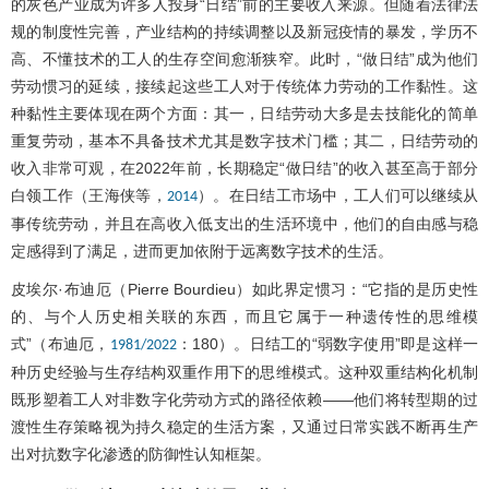
的灰色产业成为许多人投身“日结”前的主要收入来源。但随着法律法
规的制度性完善，产业结构的持续调整以及新冠疫情的暴发，学历不
高、不懂技术的工人的生存空间愈渐狭窄。此时，“做日结”成为他们
劳动惯习的延续，接续起这些工人对于传统体力劳动的工作黏性。这
种黏性主要体现在两个方面：其一，日结劳动大多是去技能化的简单
重复劳动，基本不具备技术尤其是数字技术门槛；其二，日结劳动的
收入非常可观，在2022年前，长期稳定“做日结”的收入甚至高于部分
白领工作（王海侠等，
）。在日结工市场中，工人们可以继续从
2014
事传统劳动，并且在高收入低支出的生活环境中，他们的自由感与稳
定感得到了满足，进而更加依附于远离数字技术的生活。
皮埃尔·布迪厄（Pierre Bourdieu）如此界定惯习：“它指的是历史性
的、与个人历史相关联的东西，而且它属于一种遗传性的思维模
式”（布迪厄，
：180）。日结工的“弱数字使用”即是这样一
1981/2022
种历史经验与生存结构双重作用下的思维模式。这种双重结构化机制
既形塑着工人对非数字化劳动方式的路径依赖——他们将转型期的过
渡性生存策略视为持久稳定的生活方案，又通过日常实践不断再生产
出对抗数字化渗透的防御性认知框架。