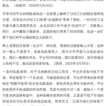
敢去。（徐振华，2025年3月24日）
尽管日结平台的风险感知在一定程度上解构了日结工们的附近感和地
方感，但其也为日结工们再塑“在地团结”带来了契机。一些日结工在
与雇主建立直接联系后，会在后续工作中成为“信息中介”，召集熟人
同行，从中赚取小额差价。这既给他们带来了经济回报，也进一步扩
展了他们对平台规则再定义的权力。
网上凌晨的活靠谱！拉沙子、卸垃圾、凿墙的活都是晚上才有，这种
活一般人不愿意干。老板也急着用人，因为大车早晨六点前必须出
京。我们一般都结伴去。平台写200块钱，我们就要300，他不给钱没
人给他干活，最后还是得多给钱。（国强，2025年3月30日）
一系列实践表明，对于马驹桥的日结工而言，平台并未取代线下市
场，而是被置于一个非必须、可被选择的位置。平台所带来的效率逻
辑在“弱数字使用”的主体实践面前，变得具有边界性与条件性。平台
的使用并不构成新的劳动常规，而是与传统方式一道，被纳入一个更
为复杂的选择框架中。这种策略性使用的可能，正是源于线下市场的
持续存在与社群关系的稳定延续。简而言之，正因为他们仍有线下