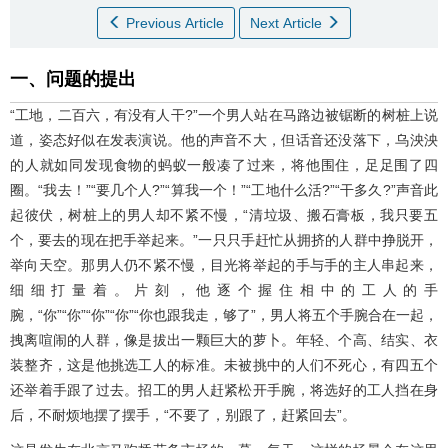
Previous Article
Next Article
一、问题的提出
“工地，二百六，有没有人干?”一个男人站在马路边被锯断的树桩上说
道，姿态好似在发表演说。他的声音不大，但话音还没落下，乌泱泱
的人就如同发现食物的蚂蚁一般凑了过来，将他围住，足足围了四
圈。“我去！”“要几个人?”“算我一个！”“工地什么活?”“干多久?”声音此
起彼伏，树桩上的男人却不紧不慢，“清垃圾、搬石膏板，我只要五
个，要去的现在把手举起来。”一只只手赶忙从拥挤的人群中挣脱开，
举向天空。那男人仍不紧不慢，目光将举起的手与手的主人串起来，
细细打量着。片刻，他逐个握住相中的工人的手
腕，“你”“你”“你”“你”“你也跟我走，够了”，男人将五个手腕合在一起，
拽离喧闹的人群，像是拔出一颗巨大的萝卜。年轻、个高、结实、衣
装整齐，这是他挑选工人的标准。未被挑中的人们不死心，有四五个
还举着手跟了过去。招工的男人赶紧松开手腕，将选好的工人挡在身
后，不耐烦地摆了摆手，“不要了，别跟了，赶紧回去”。