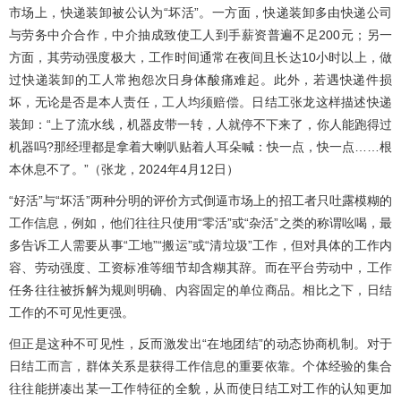
市场上，快递装卸被公认为“坏活”。一方面，快递装卸多由快递公司
与劳务中介合作，中介抽成致使工人到手薪资普遍不足200元；另一
方面，其劳动强度极大，工作时间通常在夜间且长达10小时以上，做
过快递装卸的工人常抱怨次日身体酸痛难起。此外，若遇快递件损
坏，无论是否是本人责任，工人均须赔偿。日结工张龙这样描述快递
装卸：“上了流水线，机器皮带一转，人就停不下来了，你人能跑得过
机器吗?那经理都是拿着大喇叭贴着人耳朵喊：快一点，快一点……根
本休息不了。”（张龙，2024年4月12日）
“好活”与“坏活”两种分明的评价方式倒逼市场上的招工者只吐露模糊的
工作信息，例如，他们往往只使用“零活”或“杂活”之类的称谓吆喝，最
多告诉工人需要从事“工地”“搬运”或“清垃圾”工作，但对具体的工作内
容、劳动强度、工资标准等细节却含糊其辞。而在平台劳动中，工作
任务往往被拆解为规则明确、内容固定的单位商品。相比之下，日结
工作的不可见性更强。
但正是这种不可见性，反而激发出“在地团结”的动态协商机制。对于
日结工而言，群体关系是获得工作信息的重要依靠。个体经验的集合
往往能拼凑出某一工作特征的全貌，从而使日结工对工作的认知更加