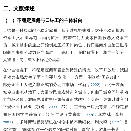
二、文献综述
（一）不稳定雇佣与日结工的主体转向
日结是一种典型的不稳定雇佣。从全球视野来看，这种不稳定根源于
资本主义在世界范围内的扩张。随着劳动力要素日渐被卷入资本市
场，越来越多的企业开始削减正式工作岗位，转而雇佣来自第三世界
国家的廉价劳动力充当临时工、兼职工。在此背景下，相当一部分工
人被迫下岗，成为不稳定劳动者。
在中国语境下，不稳定雇佣有着更为特殊的情况。改革开放后，我国
劳动力市场发生了两个主要的变化：一方面，伴随着“国企改制”，一
部分企业工人进入非正式的劳动力市场（佟新，
）；另一方面，
2002
城乡自由流动放开，大量农民由农村进入城市，但由于城乡间的劳动
力市场区隔，农民在城市中很难获得正式的社会身份，更难以进入到
正规企业中就业（项飚，
：27）。基于这一历史背景，不稳定雇
2000
佣在国内学界获得了广泛的讨论（黄宗智，
；李培林，李炜，
2009
），多种劳动者类型也在讨论中被不断细化。周大鸣（
）首
2007
1994
先将“散工”群体视作一个独立的研究对象，事实上，游离于长期工厂