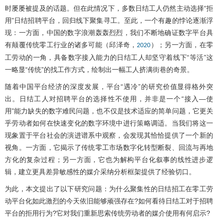
时屡屡被提及的话题。但在此情况下，多数日结工人仍然主动选择“拒
用”日结招聘平台，回归线下聚集寻工。至此，一个有趣的悖论逐渐浮
现：一方面，中国的数字浪潮轰轰烈烈，我们不断地确证数字平台具
有颠覆传统零工行业的诸多可能（邱泽奇，
）；另一方面，在零
2020
工劳动的一角，具备数字接入能力的日结工人却坚守着线下“等活”这
一略显“传统”的找工作方式，绘制出一幅工人挤满街巷的奇景。
随着中国平台经济的深度发展，平台“遇冷”的研究价值显得格外突
出。日结工人对招聘平台的选择性不使用，并非是一个“接入—使
用”能力缺失的数字难民问题，也不仅是技术适应的简单问题，它更关
乎劳动者如何在快速变化的数字环境中进行策略调适。当我们将这一
现象置于平台社会的演进谱系中观察，会发现其恰恰提供了一个新的
视角。一方面，它揭示了传统零工市场数字化转型断裂、回流与再地
方化的复杂过程；另一方面，它也为解构平台化叙事的线性进步逻
辑，建立更具差异敏感性的媒介采纳分析框架提供了经验切口。
为此，本文提出了以下研究问题：为什么聚集性的日结招工在零工劳
动平台化如此激烈的今天依旧能够顽强存在?如何看待日结工对于招聘
平台的拒用行为?它对我们重新思索传统劳动者的媒介使用有何启示?