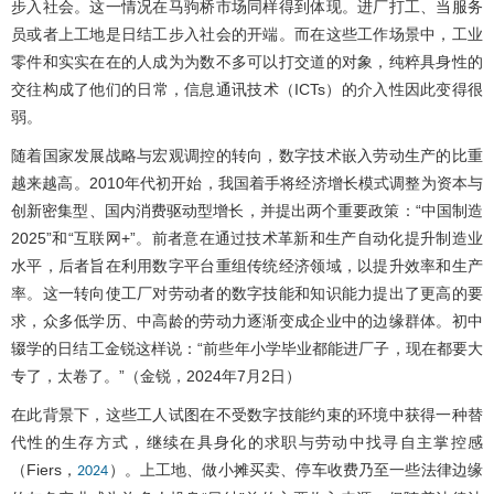
步入社会。这一情况在马驹桥市场同样得到体现。进厂打工、当服务
员或者上工地是日结工步入社会的开端。而在这些工作场景中，工业
零件和实实在在的人成为为数不多可以打交道的对象，纯粹具身性的
交往构成了他们的日常，信息通讯技术（ICTs）的介入性因此变得很
弱。
随着国家发展战略与宏观调控的转向，数字技术嵌入劳动生产的比重
越来越高。2010年代初开始，我国着手将经济增长模式调整为资本与
创新密集型、国内消费驱动型增长，并提出两个重要政策：“中国制造
2025”和“互联网+”。前者意在通过技术革新和生产自动化提升制造业
水平，后者旨在利用数字平台重组传统经济领域，以提升效率和生产
率。这一转向使工厂对劳动者的数字技能和知识能力提出了更高的要
求，众多低学历、中高龄的劳动力逐渐变成企业中的边缘群体。初中
辍学的日结工金锐这样说：“前些年小学毕业都能进厂子，现在都要大
专了，太卷了。”（金锐，2024年7月2日）
在此背景下，这些工人试图在不受数字技能约束的环境中获得一种替
代性的生存方式，继续在具身化的求职与劳动中找寻自主掌控感
（Fiers，
）。上工地、做小摊买卖、停车收费乃至一些法律边缘
2024