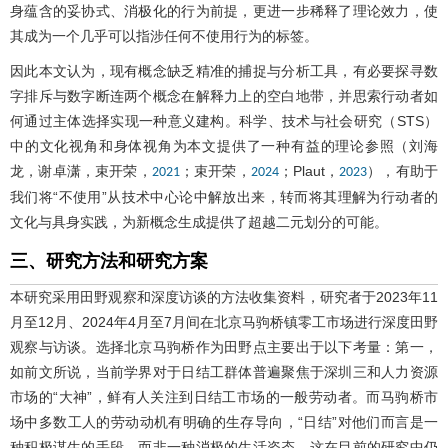
身蕴含的妥协式、消极化的行为前提，更进一步稀释了理论效力，使
其成为一个几乎可以指涉任何不使用行为的标签。
因此本文认为，现有概念缺乏精准的捕捉与分析工具，有必要探寻数
字排斥与数字断连两个概念在解释力上的空白地带，并思索行动者如
何通过主体选择实现一种意义建构。科学、技术与社会研究（STS）
中的文化视角和身体视角为本文提供了一种有益的理论参照（刘海
龙，谢卓潇，束开荣，
；束开荣，
；Plaut，
），有助于
2021
2024
2023
我们将“不使用”从技术中心论中解放出来，转而将其理解为行动者的
文化与具身实践，为新概念生成提供了超越二元划分的可能。
三、研究方法和研究方案
本研究采用田野观察和深度访谈的方法收集资料，研究者于2023年11
月至12月、2024年4月至7月间在北京马驹桥镇零工市场进行深度田野
观察与访谈。选择北京马驹桥作为田野点主要出于以下考量：第一，
如前文所说，当前学界对于日结工群体普遍聚焦于深圳三和人力资源
市场的“大神”，鲜有人关注到日结工市场的一般劳动者。而马驹桥市
场中多数工人的劳动动机有明确的生存导向，“日结”对他们而言是一
种积极谋生的手段，而非一种消极的生活姿态，这在目前的研究中仍