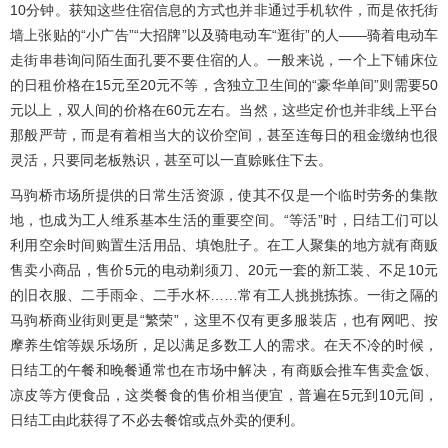
10分钟。获知这些住宿信息的方式也并非通过手机软件，而是依托街
墙上张贴的“小广告”“大招牌”以及骑电动车“逛街”的人——骑着电动车
走街串巷询问陌生面孔要不要住宿的人。一般来说，一个上下铺床位
的日租价格在15元至20元不等，含独立卫生间的“豪华单间”则需要50
元以上，双人间的价格在60元左右。当然，这些定价也并非线上平台
那般严苛，而是有着相当大的议价空间，甚至连每日的租金缴纳也很
灵活，只要同老板熟识，甚至可以一直赊账住下去。
马驹桥市场所提供的日常生活资源，使其不仅是一个临时劳务的集散
地，也成为工人维系基本生活的重要空间。“等活”时，日结工们可以
利用空余时间购置生活用品、填饱肚子。在工人聚集的地方就有商贩
售卖小商品，售价5元的电动剃须刀、20元一套的新工装、不足10元
的旧衣服、二手雨伞、二手水杯……常有工人挑挑拣拣。一街之隔的
马驹桥商业街则更是“繁荣”，这里不仅有更多服装店，也有网吧、按
摩养生馆等娱乐场所，足以满足多数工人的需求。在天不冷的时候，
日结工的午餐和晚餐通常也在市场中解决，有商贩会推车售卖盒饭、
凉皮等方便食品，这类餐食的售价相当便宜，普遍在5元到10元间，
日结工由此获得了不必去餐馆或点外卖的便利。