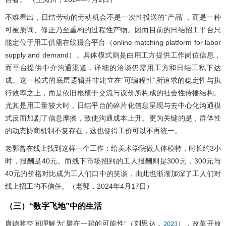
不难看出，日结劳动的劳动机会不是一次性投送的“产品”，而是一种
可被质询、修正乃至重构的过程性产物。因而目前的日结招工平台只
能定位于用工供需在线撮合平台（online matching platform for labor
supply and demand）。具体模式则是由用工方提供工作岗位信息，
而平台提供中介沟通渠道，详细的洽谈仍需用工方和日结工私下达
成。这一模式的底层逻辑并非建立在“可编程性”所追求的稳定性与执
行效率之上，而是依旧根植于交流与议价所构成的社会性传播结构。
尤其是用工量较大时，日结平台的碎片化信息呈现与去中心化沟通模
式反而加剧了信息摩擦，致使沟通成本上升。更为关键的是，群体性
的动态协商机制不复存在，这也使得工价可以不再统一。
老郭曾在线上找到这样一个工作：给美术学院做人体模特，时长约3小
时，报酬是40元。而线下市场招到的工人报酬则是300元，300元与
40元的价格对比成为工人们口中的笑谈，由此也渐渐加深了工人们对
线上招工的不信任。（老郭，2024年4月17日）
（三）“数字飞地”中的生活
康德将空间理解为“聚在一起的可能性”（刘思达，
），改革开放
2023