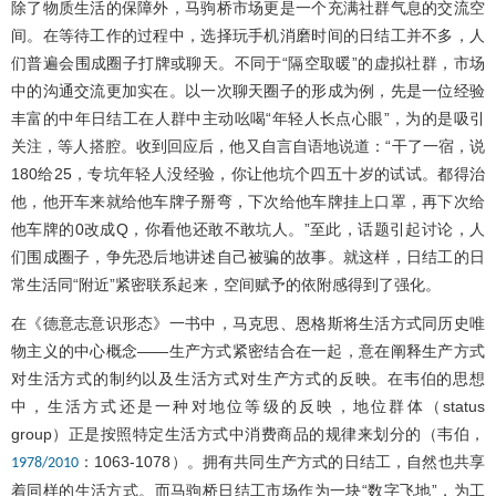
除了物质生活的保障外，马驹桥市场更是一个充满社群气息的交流空
间。在等待工作的过程中，选择玩手机消磨时间的日结工并不多，人
们普遍会围成圈子打牌或聊天。不同于“隔空取暖”的虚拟社群，市场
中的沟通交流更加实在。以一次聊天圈子的形成为例，先是一位经验
丰富的中年日结工在人群中主动吆喝“年轻人长点心眼”，为的是吸引
关注，等人搭腔。收到回应后，他又自言自语地说道：“干了一宿，说
180给25，专坑年轻人没经验，你让他坑个四五十岁的试试。都得治
他，他开车来就给他车牌子掰弯，下次给他车牌挂上口罩，再下次给
他车牌的0改成Q，你看他还敢不敢坑人。”至此，话题引起讨论，人
们围成圈子，争先恐后地讲述自己被骗的故事。就这样，日结工的日
常生活同“附近”紧密联系起来，空间赋予的依附感得到了强化。
在《德意志意识形态》一书中，马克思、恩格斯将生活方式同历史唯
物主义的中心概念——生产方式紧密结合在一起，意在阐释生产方式
对生活方式的制约以及生活方式对生产方式的反映。在韦伯的思想
中，生活方式还是一种对地位等级的反映，地位群体（status
group）正是按照特定生活方式中消费商品的规律来划分的（韦伯，
：1063-1078）。拥有共同生产方式的日结工，自然也共享
1978/2010
着同样的生活方式。而马驹桥日结工市场作为一块“数字飞地”，为工