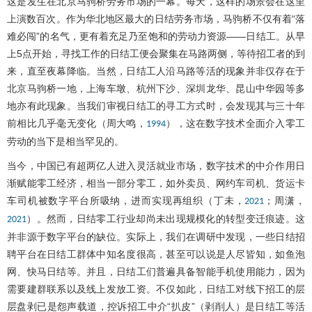
这是发生在北京马驹桥劳务市场的一幕。每天，这样的场景会在这里
上演数百次。作为华北地区最大的日结劳务市场，马驹桥不仅有着“落
难必闯”的名气，更有着充足乃至饱和的劳动力资源——日结工。从早
上5点开始，寻找工作的日结工便会聚集在马路两侧，等待招工者的到
来，直至夜幕降临。当然，日结工人沿马路等活的现象并非仅存在于
北京马驹桥一地，上海车墩、杭州下沙、深圳龙华、昆山中华园等多
地亦有此现象。当我们审视日结工的寻工方式时，会发现其与三十年
前相比几乎毫无变化（周大鸣，
），这在数字技术全面介入零工
1994
劳动的当下是相当罕见的。
当今，中国已有超两亿人进入灵活就业市场，数字技术的中介作用日
渐赋能零工经济，相当一部分零工，如外卖员、网约车司机、货运卡
车司机被数字平台所吸纳，进而实现再组织（丁未，
；周潇，
2021
）。然而，日结零工行业却尚未出现规模化的转型变迁痕迹。这
2021
并非源于数字平台的缺位。实际上，我们在调研中发现，一些日结招
聘平台在日结工群体中知名度很高，甚至可以说是人尽皆知，如鱼泡
网、快马日结等。并且，日结工们普遍具备智能手机使用能力，因为
需要建群联系以及线上发放工资。不仅如此，日结工对线下招工的层
层盘剥已是怨声载道，控诉招工中介“扒皮”（剥削人）是日结工等活