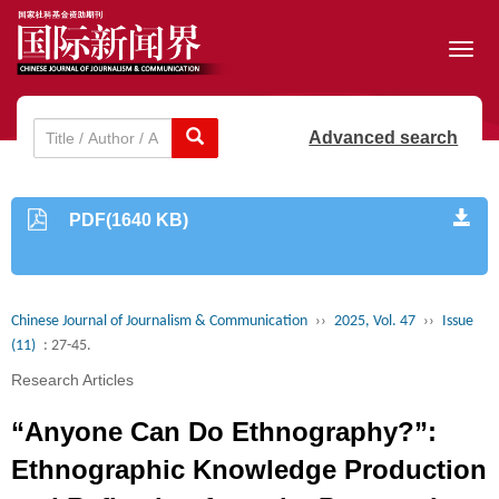
Toggl
navig
Advanced search
PDF(1640 KB)
Chinese Journal of Journalism & Communication
››
2025, Vol. 47
››
Issue
(11)
: 27-45.
Research Articles
“Anyone Can Do Ethnography?”:
Ethnographic Knowledge Production