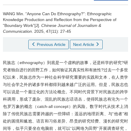
WANG Min
.
“Anyone Can Do Ethnography?”: Ethnographic
Knowledge Production and Reflection from the Perspective of
“Boundary Work”[J].
Chinese Journal of Journalism &
Communication
. 2025, 47(11): 27-45
Previous Article
Next Article
民族志（ethnography）到底是一个虚构的故事，还是科学的研究?研
究者独自进行的田野工作，如何验证其真实性和有效性?过去一个多世
纪以来，民族志作为一种社会科学研究重要的实践和文本，在人类学
与社会学之外的诸多学科都得到越来越广泛的运用。但是，民族志也
可以说是一个最泛化的方法论概念。不同时代背景下对民族志的跨学
科调用，形成了庞杂、混乱的民族志话语丛，使得民族志有沦为一个
包罗万象的概念（catch-all concept）的风险。数字时代从技术上消
除了传统民族志需要跨越的一些障碍：遥远的地理距离、与“他者”相
处的困境和尴尬、语言和习俗差异、昂贵的研究经费、漫长的研究时
间等，似乎只要坐在电脑前，就可以“以网络为田野”开展调查研究，