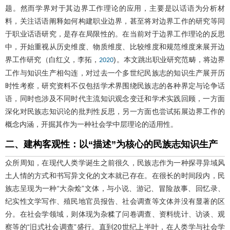
题。然而学界对于其边界工作理论的应用，主要是以话语为分析材
料，关注话语阐释如何构建职业边界，甚至将对边界工作的研究等同
于职业话语研究，是存在局限性的。在当前对于边界工作理论的反思
中，开始重视从历史维度、物质维度、比较维度和规范维度来展开边
界工作研究（白红义，李拓，
)。本文跳出职业研究范畴，将边界
2020
工作与知识生产相勾连，对过去一个多世纪民族志的知识生产展开历
时性考察，研究资料不仅包括学术界围绕民族志的各种界定与论争话
语，同时也涉及不同时代主流知识观念变迁和学术实践回顾，一方面
深化对民族志知识论的批判性反思，另一方面也尝试拓展边界工作的
概念内涵，开掘其作为一种社会学中层理论的适用性。
二、建构客观性：以“描述”为核心的民族志知识生产
众所周知，在现代人类学诞生之前很久，民族志作为一种探寻异域风
土人情的方式和书写异文化的文本就已存在。在很长的时间段内，民
族志呈现为一种“大杂烩”文体，与小说、游记、冒险故事、回忆录、
纪实性文学写作、殖民地官员报告、社会调查等文体并没有显著的区
分。在社会学领域，则体现为杂糅了问卷调查、资料统计、访谈、观
察等的“旧式社会调查”盛行。直到20世纪上半叶，在人类学与社会学