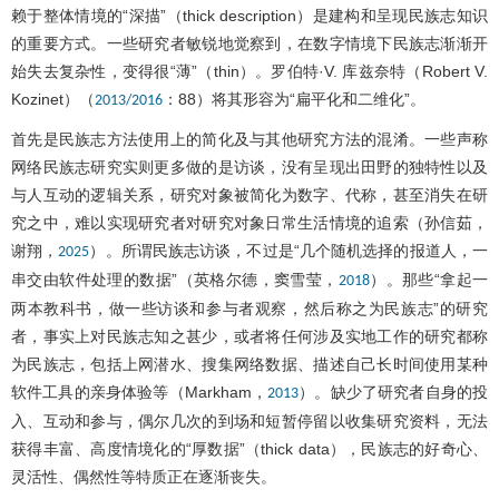
赖于整体情境的“深描”（thick description）是建构和呈现民族志知识
的重要方式。一些研究者敏锐地觉察到，在数字情境下民族志渐渐开
始失去复杂性，变得很“薄”（thin）。罗伯特·V. 库兹奈特（Robert V.
Kozinet）（
：88）将其形容为“扁平化和二维化”。
2013/2016
首先是民族志方法使用上的简化及与其他研究方法的混淆。一些声称
网络民族志研究实则更多做的是访谈，没有呈现出田野的独特性以及
与人互动的逻辑关系，研究对象被简化为数字、代称，甚至消失在研
究之中，难以实现研究者对研究对象日常生活情境的追索（孙信茹，
谢翔，
）。所谓民族志访谈，不过是“几个随机选择的报道人，一
2025
串交由软件处理的数据”（英格尔德，窦雪莹，
）。那些“拿起一
2018
两本教科书，做一些访谈和参与者观察，然后称之为民族志”的研究
者，事实上对民族志知之甚少，或者将任何涉及实地工作的研究都称
为民族志，包括上网潜水、搜集网络数据、描述自己长时间使用某种
软件工具的亲身体验等（Markham，
）。缺少了研究者自身的投
2013
入、互动和参与，偶尔几次的到场和短暂停留以收集研究资料，无法
获得丰富、高度情境化的“厚数据”（thick data），民族志的好奇心、
灵活性、偶然性等特质正在逐渐丧失。