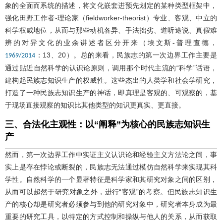
象的全面而系统的描述，将文化嵌套进预先划定的某种类型框架中，
强化田野工作者-理论家（fieldworker-theorist）专业、客观、中立的
科学权威地位，从而与那些动机各异、手法拙劣、道听途说、真假难
辨的对异文化的业余讲述者区分开来（埃文斯-普理查德，
：13、20）。总的来看，民族志的第一次边界工作主要是
1969/2014
通过贴近自然科学的认识论原则，调用那个时代主流的“科学”话语，
建构起民族志知识生产的权威性。这些杰出的人类学和社会学研究，
打造了一种民族志知识生产的神话，即真理是客观的、可观察的，基
于现场直接观察的知识比其他类型的知识更真实、更直接。
三、合法化主观性：以“阐释”为核心的民族志知识生
产
然而，第一次边界工作中实证主义认识论和经验主义方法论之间，事
实上是存在悖论或断裂的，民族志无法通过模仿自然科学来实现其科
学性。自然科学的一个显著特征是科学家和其研究对象之间的区别，
从而可以超然于研究对象之外，进行“客观”的考察。但民族志知识生
产的核心却是研究者必须参与到他的研究对象中，研究者本身成为最
重要的研究工具，以特定的方式控制和操纵与他人的关系，从而获取