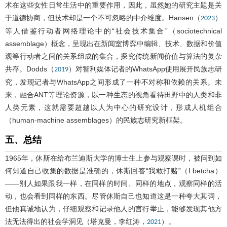
术在这些女性日常生活中的重要作用，因此，虽然她的研究主题是关
于道德协商，但技术却是一个不可忽略的中介维度。Hansen（
）
2023
等人借鉴行动者网络理论中的“社会技术集合”（sociotechnical
assemblage）概念，呈现出在新闻室博弈中编辑、技术、数据和价值
观等行动者之间的关系组成的集合，探究传统新闻价值与算法的复杂
共存。Dodds（
）对智利媒体记者的WhatsApp使用展开民族志研
2019
究，发现记者与WhatsApp之间形成了一种不对称和依赖的关系。未
来，融合ANT等理论资源，以一种生态的视角看待田野中的人类和非
人类元素，这就需要超越以人为中心的研究设计，形成人机组合
（human-machine assemblages）的民族志研究新框架。
五、总结
1965年，休斯在给布兰迪斯大学的博士生上参与观察课时，被问到如
何知道自己收集的数据是准确的，休斯回答“我敢打赌”（I betcha）
——别人如果跟我一样，在同样的时间、同样的地点，观察同样的活
动，也会看到同样的东西。尽管休斯自己也知道这是一种夸大其词，
但他真诚地认为，仔细观察和记录他人的言行举止，能够发现其他方
法无法得出的社会学洞见（塔克曼，李红涛，
）。
2021