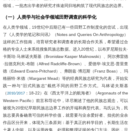
领域，一批杰出学者的研究才殊途同归地构筑了现代民族志的边界。
（一）人类学与社会学领域田野调查的科学化
在人类学领域，19世纪中后期已有一些田野工作制度化的尝试，出现
了《人类学的笔记和问讯》（Notes and Queries On Anthropology）
这样的工作指南，培育研究者和调查者的长期合作关系，希望通过合
格的专业人士来系统搜集民族志数据。进入20世纪，以布罗尼斯拉夫·
卡斯珀·马林诺夫斯基（Bronisław Kasper Malinowski）、阿尔弗雷德
·拉德克利夫-布朗（Alfred Radcliffe-Brown）、爱德华·埃文思-普里查
德（Edward Evans-Pritchard）、弗朗兹·博厄斯（Franz Boas）、玛
格丽特·米德（Margaret Mead）等的经典民族志研究为代表，开始实
践一种与“旧式民族志”截然不同的田野工作方式。马林诺夫斯基
（
：18-22）在《西太平洋上的航海者》（Argonauts of the
2010/2017
Western Pacific）前言和导论中，详尽阐述了他的民族志观念，可以
被视为20世纪早期民族志边界工作的开端和典型代表。马氏认为，民
族志要具备确凿可信的科学价值，就需要与业余爱好者、拙劣的业余
作品区分开来，体现为三条原则：基于真正的科学目的，长期生活在
土著人中间，以及运用收集、处理和整理证据的专门方法。因此，只