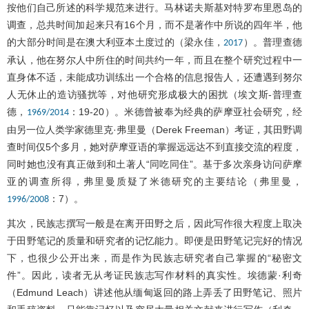
按他们自己所述的科学规范来进行。马林诺夫斯基对特罗布里恩岛的
调查，总共时间加起来只有16个月，而不是著作中所说的四年半，他
的大部分时间是在澳大利亚本土度过的（梁永佳，
）。普理查德
2017
承认，他在努尔人中所住的时间共约一年，而且在整个研究过程中一
直身体不适，未能成功训练出一个合格的信息报告人，还遭遇到努尔
人无休止的造访骚扰等，对他研究形成极大的困扰（埃文斯-普理查
德，
：19-20）。米德曾被奉为经典的萨摩亚社会研究，经
1969/2014
由另一位人类学家德里克·弗里曼（Derek Freeman）考证，其田野调
查时间仅5个多月，她对萨摩亚语的掌握远远达不到直接交流的程度，
同时她也没有真正做到和土著人“同吃同住”。基于多次亲身访问萨摩
亚的调查所得，弗里曼质疑了米德研究的主要结论（弗里曼，
：7）。
1996/2008
其次，民族志撰写一般是在离开田野之后，因此写作很大程度上取决
于田野笔记的质量和研究者的记忆能力。即便是田野笔记完好的情况
下，也很少公开出来，而是作为民族志研究者自己掌握的“秘密文
件”。因此，读者无从考证民族志写作材料的真实性。埃德蒙·利奇
（Edmund Leach）讲述他从缅甸返回的路上弄丢了田野笔记、照片