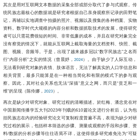
其次是用对互联网文本数据的采集全部或部分取代了参与式观察。传
统民族志最核心的数据就是研究者根据自己亲身观察所记录的田野笔
记，再辅以实地调查中拍摄的照片、视频以及搜集的各种档案、实物
资料。数字时代大规模的内容分析和数据抓取技术的发展，使得研究
者可以只需花费很短的时间、非常低廉的成本，并且在研究对象完全
没有察觉的情况下，就能从互联网上截取海量的文档资料、快照、截
图、视频、音频等。于是，出现了越来越多冠以“数字民族志”之名而
行“内容分析”之实的情况（曾晨妤，
）。由于缺少了人际互动，
2024
无法看到研究对象的表情、肢体语言，无法了解真实的人口学信息和
相关背景，最多只能算是在一种相当简化和有限的模式下的参与观
察。因此，其对社会关系也无法“深描”意义之网，而只是“贫乏和一
维”的呈现（陈伶娜，
）。
2023
再次是缺少对研究对象、研究过程的清晰描述。於红梅、潘忠党在对
中国新闻传播学五大刊2023年刊载的610篇论文进行分析后，认为包
括民族志在内的经验研究论文可复制程度普遍不高，表现为缺少对研
究过程的展示，包括样本筛选的步骤、测量或观察的手段和步骤、资
料/数据的分析步骤等往往语焉不详，这使得很多研究难免沦为“可疑