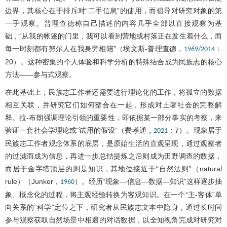
边界，其核心在于排斥对“二手信息”的使用，而倡导对研究对象的第
一手观察。普理查德称自己描述的内容几乎全部以直接观察为基
础，“从我的帐篷的门里，我可以看到营地或村落正在发生着什么，而
每一时刻都有努尔人在我身旁相陪”（埃文斯-普理查德，
：
1969/2014
20）。这种密集的个人体验和科学分析的特殊结合成为民族志的核心
方法——参与式观察。
在此基础上，民族志工作者还需要进行理论化的工作，将孤立的数据
相互关联，并研究它们如何整合在一起，形成对土著社会的完整解
释。拉-布朗强调理论引领的重要性，即依据某一部分事实的考察，来
验证一套社会学理论或“试用的假设”（费孝通，
：7）。现象居于
2021
民族志工作者观念体系的底层，是原始生活的直观呈现，通过观察者
的过滤而成为信息，再进一步总结提炼之后则成为田野调查的数据，
而居于金字塔顶层的则是知识，其地位接近于“自然法则”（natural
rule）（Junker，
）。经历“现象—信息—数据—知识”这样逐步抽
1960
象、概念化的过程，将主观经验转换为客观知识。在一个“主-客体”单
向关系的“科学”定位之下，研究者从民族志文本中隐身，通过长时间
参与观察获取自然场景中相遇的对话数据，以全知视角完成对研究对