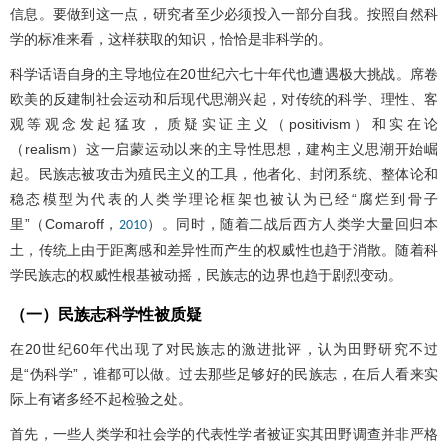
信息。要做到这一点，研究者至少必须投入一部分自我。按照自然科
学的标准来看，这样获取的知识，恰恰是非科学的。
科学话语自身的主导地位在20世纪六七十年代也遭遇极大挑战。席卷
欧美的反建制社会运动和后现代思潮兴起，对传统的科学、理性、客
观等观念发起猛攻，质疑实证主义（positivism）和实在论
（realism）这一启蒙运动以来的主导性思想，建构主义思潮开始崛
起。民族志被攻击为殖民主义的工具，他者化、封闭系统、整体论和
稳态模型为代表的人类学理论框架也被认为已经“腐烂到骨子
里”（Comaroff，
）。同时，随着二战后西方人类学大量回归本
2010
土，传统上由于距离感和差异性而产生的权威性也趋于消散。随着科
学民族志的权威性根基被动摇，民族志的边界也趋于剧烈变动。
（一）民族志科学性被质疑
在20世纪60年代出现了对民族志的激进批评，认为田野研究不过
是“伪科学”，谁都可以做。过去那些足够好的民族志，在后人看来实
际上有诸多经不起检验之处。
首先，一些人类学和社会学的代表性学者被证实其田野调查并非严格