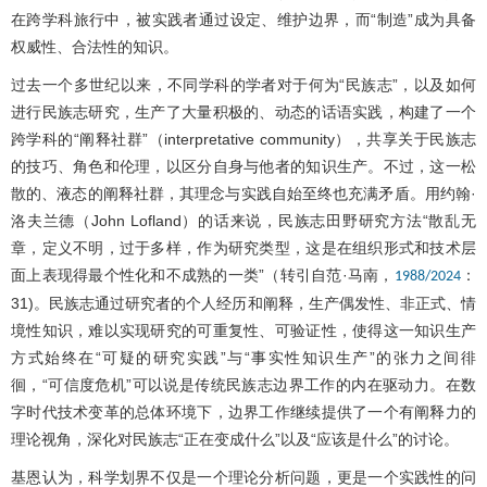
在跨学科旅行中，被实践者通过设定、维护边界，而“制造”成为具备
权威性、合法性的知识。
过去一个多世纪以来，不同学科的学者对于何为“民族志”，以及如何
进行民族志研究，生产了大量积极的、动态的话语实践，构建了一个
跨学科的“阐释社群”（interpretative community），共享关于民族志
的技巧、角色和伦理，以区分自身与他者的知识生产。不过，这一松
散的、液态的阐释社群，其理念与实践自始至终也充满矛盾。用约翰·
洛夫兰德（John Lofland）的话来说，民族志田野研究方法“散乱无
章，定义不明，过于多样，作为研究类型，这是在组织形式和技术层
面上表现得最个性化和不成熟的一类”（转引自范·马南，
：
1988/2024
31)。民族志通过研究者的个人经历和阐释，生产偶发性、非正式、情
境性知识，难以实现研究的可重复性、可验证性，使得这一知识生产
方式始终在“可疑的研究实践”与“事实性知识生产”的张力之间徘
徊，“可信度危机”可以说是传统民族志边界工作的内在驱动力。在数
字时代技术变革的总体环境下，边界工作继续提供了一个有阐释力的
理论视角，深化对民族志“正在变成什么”以及“应该是什么”的讨论。
基恩认为，科学划界不仅是一个理论分析问题，更是一个实践性的问