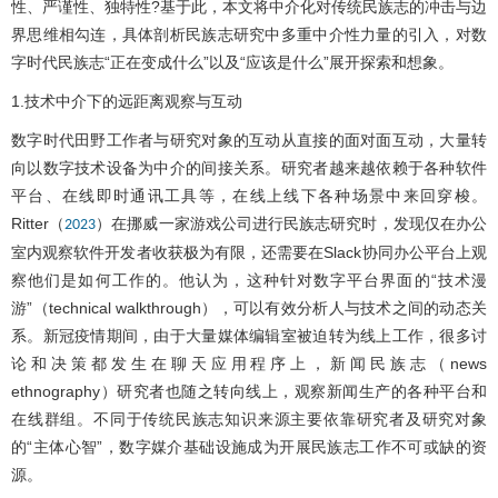
性、严谨性、独特性?基于此，本文将中介化对传统民族志的冲击与边
界思维相勾连，具体剖析民族志研究中多重中介性力量的引入，对数
字时代民族志“正在变成什么”以及“应该是什么”展开探索和想象。
1.技术中介下的远距离观察与互动
数字时代田野工作者与研究对象的互动从直接的面对面互动，大量转
向以数字技术设备为中介的间接关系。研究者越来越依赖于各种软件
平台、在线即时通讯工具等，在线上线下各种场景中来回穿梭。
Ritter（
）在挪威一家游戏公司进行民族志研究时，发现仅在办公
2023
室内观察软件开发者收获极为有限，还需要在Slack协同办公平台上观
察他们是如何工作的。他认为，这种针对数字平台界面的“技术漫
游”（technical walkthrough），可以有效分析人与技术之间的动态关
系。新冠疫情期间，由于大量媒体编辑室被迫转为线上工作，很多讨
论和决策都发生在聊天应用程序上，新闻民族志（news
ethnography）研究者也随之转向线上，观察新闻生产的各种平台和
在线群组。不同于传统民族志知识来源主要依靠研究者及研究对象
的“主体心智”，数字媒介基础设施成为开展民族志工作不可或缺的资
源。