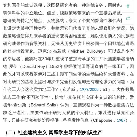
究和写作的默认选项，这既是研究者的一种道德义务，同时也是为了
确保科学的中立地位。但是，隐蔽策略带来的一个直接后果就是民族
志研究与特定的地点、人物脱钩，夸大了个案的普遍性和代表性，将
其设定为某种理性类型，并暗示它们代表了其他未观察到的情况。隐
蔽策略也使得后来学者的重访变得困难重重，难以使用前人的民族志
研究成果作为背景资料，无法从历史维度上检验同一个田野地点遭遇
的社会情景变化。迈克尔·布若威（Michael Buroway）可以说是少有
的幸运者，他凑巧在30年后重访了芝加哥学派的工厂民族志学者唐纳
德·罗伊（Donald Roy）1952年曾经做过田野调查的同一家工厂，因
此他才可以获得罗伊对二战末期车间生活的生动描绘和大量资料，在
对比研究的基础上提出与罗伊完全相反但却更有理论张力的问题：为
什么工人会这么卖力地工作?（布若威，
：51）。大多数民
1979/2008
族志工作的“不可验证性”，恰恰与其依托的实证主义认识论相悖。爱
德华·希尔斯（Edward Shils）认为，直接观察作为一种数据搜集方法
缺乏严谨性，主要依赖于研究人员的个人特征，难以进行系统性验
证，只能在研究初始阶段提供一些启发性信息（Chapoulie，
）。
1987
（二）社会建构主义-阐释学主导下的知识生产