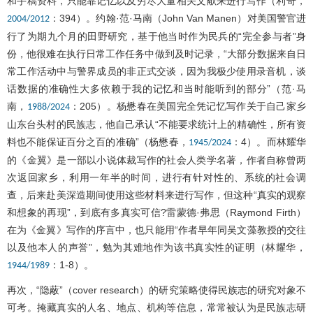
和手稿资料，只能靠记忆以及穷尽大量相关文献来进行写作（利奇，
：394）。约翰·范·马南（John Van Manen）对美国警官进
2004/2012
行了为期九个月的田野研究，基于他当时作为民兵的“完全参与者”身
份，他很难在执行日常工作任务中做到及时记录，“大部分数据来自日
常工作活动中与警界成员的非正式交谈，因为我极少使用录音机，谈
话数据的准确性大多依赖于我的记忆和当时能听到的部分”（范·马
南，
：205）。杨懋春在美国完全凭记忆写作关于自己家乡
1988/2024
山东台头村的民族志，他自己承认“不能要求统计上的精确性，所有资
料也不能保证百分之百的准确”（杨懋春，
：4）。而林耀华
1945/2024
的《金翼》是一部以小说体裁写作的社会人类学名著，作者自称曾两
次返回家乡，利用一年半的时间，进行有针对性的、系统的社会调
查，后来赴美深造期间使用这些材料来进行写作，但这种“真实的观察
和想象的再现”，到底有多真实可信?雷蒙德·弗思（Raymond Firth）
在为《金翼》写作的序言中，也只能用“作者早年同吴文藻教授的交往
以及他本人的声誉”，勉为其难地作为该书真实性的证明（林耀华，
：1-8）。
1944/1989
再次，“隐蔽”（cover research）的研究策略使得民族志的研究对象不
可考。掩藏真实的人名、地点、机构等信息，常常被认为是民族志研