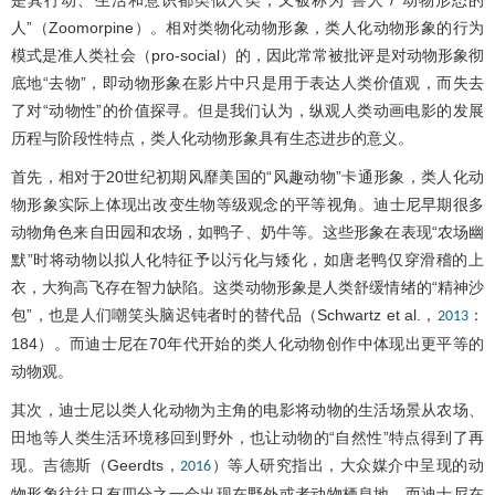
人”（Zoomorpine）。相对类物化动物形象，类人化动物形象的行为
模式是准人类社会（pro-social）的，因此常常被批评是对动物形象彻
底地“去物”，即动物形象在影片中只是用于表达人类价值观，而失去
了对“动物性”的价值探寻。但是我们认为，纵观人类动画电影的发展
历程与阶段性特点，类人化动物形象具有生态进步的意义。
首先，相对于20世纪初期风靡美国的“风趣动物”卡通形象，类人化动
物形象实际上体现出改变生物等级观念的平等视角。迪士尼早期很多
动物角色来自田园和农场，如鸭子、奶牛等。这些形象在表现“农场幽
默”时将动物以拟人化特征予以污化与矮化，如唐老鸭仅穿滑稽的上
衣，大狗高飞存在智力缺陷。这类动物形象是人类舒缓情绪的“精神沙
包”，也是人们嘲笑头脑迟钝者时的替代品（Schwartz et al.，
：
2013
184）。而迪士尼在70年代开始的类人化动物创作中体现出更平等的
动物观。
其次，迪士尼以类人化动物为主角的电影将动物的生活场景从农场、
田地等人类生活环境移回到野外，也让动物的“自然性”特点得到了再
现。吉德斯（Geerdts，
）等人研究指出，大众媒介中呈现的动
2016
物形象往往只有四分之一会出现在野外或者动物栖息地，而迪士尼在