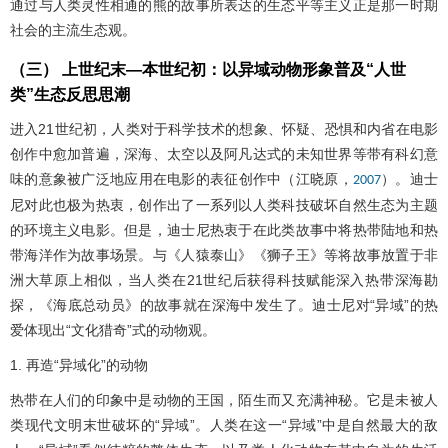
通过与人类灵性相通的熊的故事所表达的生态平等主义正是那一时期
社会的主流生态观。
（三） 上世纪末—本世纪初：以异域动物形象普及“人世
类”生态反思思潮
进入21世纪初，人类对于科学技术的想象、怀疑、恐惧和内省在电影
创作中愈加普遍，深海、太空以及阿凡达式的未知世界等带有科幻意
味的意象被广泛地应用在电影的表征创作中（江晓原，
）。迪士
2007
尼对此也极为热衷，创作出了一系列以人类科技破坏自然生态为主题
的环境主义电影。但是，迪士尼热衷于在此类故事中将热带陆地和热
带海洋作为故事场景。与《人猿泰山》《狮子王》等将故事放置于非
洲大草原上相似，当人类在21世纪后获得科技赋能深入热带深海勘
探，《海底总动员》的故事就在深海中发生了。迪士尼对“异域”的热
爱体现出“文化猎奇”式的动物观。
1. 再造“异域化”的动物
热带在人们的印象中是动物的王国，陌生而又充满神秘。它是未被人
类现代文明末世破坏的“异域”。人类在这一“异域”中是自然最大的敌