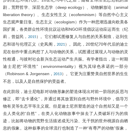
剧，荒野哲学、深层生态学（deep ecology）、动物解放论（animal
liberation theory）、生态女性主义（ecofeminism）等自然中心主义
生态观声量日涨。生态主义（ecologism）作为一种思潮迅速向欧美各
国扩展，各类群众性环境抗议运动和NGO环境倡议运动应运而生（纪
莉，曾益民，
）。它们都试图修复人与自然的关系裂痕，达到生
2015
态和谐与伦理正义（史凤阁，
）。因此，20世纪70年代后的迪士
2021
尼在创作中重点构想了人与动物的关系，试图通过展现人与动物的灵
性相通，与彼时社会新兴生态运动产生共振。有学者指出，这一时期
迪士尼把“环境性”（environmentality）视为其绿色承诺的一部分
（Robinson & Jorgensen，
）。它更为注重赞美自然世界的生生
2013
不息，以及人是自然保护的受益者。
在此阶段，迪士尼电影对动物形象的塑造体现出对前一阶段的反思与
修正，即“去卡通化”，并通过将其放置到自然与野外环境中，倡导万
物有灵等生态平等主义观。但是迪士尼所塑造的这个自然却又是一个
去人类化的“自然”，在类人化动物故事中抹去了人类破坏行为的痕
迹，比如将动物的荒野生活描述成无污染、无干扰的世外桃源自由栖
息的假象。这种叙事的全球流行也制造了一种“有尊严的动物”假象，