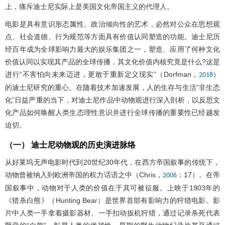
上，痛斥迪士尼实际上是美国文化帝国主义的代理人。
电影是具有意识形态属性、政治倾向性的艺术，必然对公众在思想观
点、社会道德、行为规范等方面具有价值认同塑造的功能。迪士尼历
经百年成为全球影响力最大的娱乐集团之一，塑造、应用了何种文化
价值认同以实现其产品的全球传播，其文化价值内核究竟是什么?这是
进行“不害怕向未来迈进，更敢于重新定义现实”（Dorfman，
）
2018
的迪士尼研究的重心。在随着技术加速发展，人的生存与生活“非生态
化”日益严重的当下，对迪士尼作品中动物观进行深入剖析，以反思文
化产品如何唤醒人类生态理性意识并进行全球传播的重要性已经越发
迫切。
（一） 迪士尼动物观的历史演进脉络
从好莱坞无声电影时代到20世纪30年代，在西方帝国叙事的传统下，
动物曾被纳入到欧洲帝国的权力话语之中（Chris，
：17）。在帝
2006
国叙事中，动物对于人类的价值在于其可被征服。上映于1903年的
《猎杀白熊》（Hunting Bear）是世界首部有影响力的狩猎电影。影
片中人类一手拿着摄影器材、一手扣动扳机狩猎，通过记录杀死代表