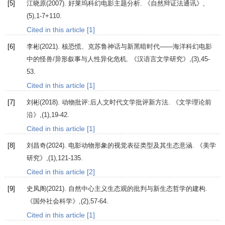
[5]
江晓原(
2007
). 好莱坞科幻电影主题分析.
《自然辩证法通讯》
,
(5),1-7+110.
Cited in this article [1]
[6]
李彬(
2021
). 核恐慌、克苏鲁神话与新黑暗时代——海洋科幻电影
中的怪兽/异形叙事与人性异化危机.
《汉语言文学研究》
,(3),45-
53.
Cited in this article [1]
[7]
刘彬(
2018
). 动物批评:后人文时代文学批评新方法.
《文学理论前
沿》
,(1),19-42.
Cited in this article [1]
[8]
刘昌奇(
2024
). 电影动物形象的视觉表征类型及其生态意涵.
《美学
研究》
,(1),121-135.
Cited in this article [2]
[9]
史凤阁(
2021
). 自然中心主义生态观的批判与新生态哲学的建构.
《国外社会科学》
,(2),57-64.
Cited in this article [1]