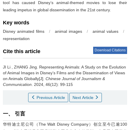
tool has caused Disney’s animal-themed movies to lose their
leading impetus in global dissemination in the 21st century.
Key words
Disney animated films
/
animal images
/
animal values
/
representation
Download Citations
Cite this article
JI Li
,
ZHANG Jing
.
Representing Animals: A Study on the Evolution
of Animal Images in Disney’s Films and the Dissemination of Views
on Animals Globally[J].
Chinese Journal of Journalism &
Communication
. 2024, 46(12): 99-115
Previous Article
Next Article
一、 引言
华特迪士尼公司（The Walt Disney Company）创立至今已逾100