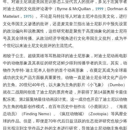
年。对迪士尼就是美国意识形态工业代言人的批评，多见于左翼学者
对迪士尼的文化批评论著中（Byrne & McQuillan，
；Dorfman &
1999
Mattelart，
）。不论是马特拉等人对迪士尼冲击拉美文化，进行
1975
文化帝国主义渗透的批评，还是麦克奎兰指出迪士尼影片中预先设置
的政治偏向和说教属性，这些研究都是聚焦于高度抽象化的迪士尼符
号及其全球传播。从政治经济学视角进行文化帝国主义批判，成为半
个世纪以来迪士尼文化批评的主流范式。
相较于公主、超级英雄等耳熟能详的迪士尼形象，对迪士尼动画电影
中的动物形象及其表征的研究还鲜少得到传播学者的关注。其实，动
物作为华特·迪士尼本人创作的首个动画形象 ，在奠定其成为全球最
成功的文化产品方面极具重要性。动物一直是迪士尼全球文化产品中
的主角。20世纪40年代，以大象为主角的影片《小飞象》（Dumbo）
就在二战期间创造了迪士尼的票房奇迹，并获得了第14届奥斯卡最佳
配乐奖、第2届戛纳最佳动画设计奖。这一成功也开启了迪士尼以动物
为主角的电影创作模式，在百年历史中创作出《小鹿斑比》、《海底
总动员》（Finding Nemo）、《疯狂动物城》（Zootopia）等风靡全
球的作品。但是，即便是70年代后日益活跃的生态批评研究也较少将
目光投注到文学作品之外的文本进行研究，导致迪士尼动物主角电影