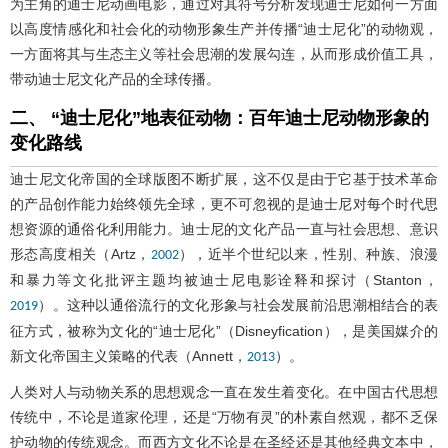
为主角的迪士尼动画电影，通过对其符号分析发现迪士尼如何一方面
以高度情感化和社会化的动物形象生产并传播“迪士尼化”的动物观，
一方面将其与生态主义等社会思潮的发展勾连，从而形成价值工具，
带动迪士尼文化产品的全球传播。
二、 “迪士尼化”地表征动物：百年迪士尼动物形象的
变化路线
迪士尼文化帝国的全球版图不断扩展，这不仅是由于它基于技术革命
的产品创作能力始终领先全球，更不可忽视的是迪士尼对每个时代思
想资源的通俗化利用能力。迪士尼的文化产品一直与社会思想、意识
形态高度相关（Artz，
），近半个世纪以来，性别、种族、浪漫
2002
和暴力等文化批评主题均被迪士尼电影诠释和探讨（Stanton，
）。这种以通俗流行的文化形象与社会发展前沿思潮相结合的表
2019
征方式，被称为文化的“迪士尼化”（Disneyfication），是美国媒介的
新文化帝国主义策略的代表（Annett，
）。
2013
人类对人与动物关系的思想观念一直在发生着变化。在中国古代思想
传统中，不论是道家伦理，还是“万物有灵”的朴素自然观，都不乏保
护动物的传统观念。而西方文化不论是在圣经还是其他经典文本中，