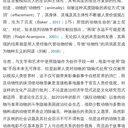
在这里被模拟出人的意识和主体性，具有高度的智慧与复杂的性格。
但是，动物的“动物性”（animality）却被这种高度隐喻的表征方式“抹
消”（effacement）了，其身体、灵魂及其主体性不断被人类价值观占
用，沦为了贝克（Baker，
：175）所指的动物生命的“迪士尼
2011
化”。对此，知名批判动物学者阿坎帕拉指出，“再现”永远不可能是透
明的（Ralph Acampora，
）。无论拟人化的本意如何友善，其再
2001
现的结果都是用人类经验代替动物经验，导致“动物性”的消泯甚至成
为物种主义的同谋（刘彬，
）。
2018
当然，与文学和艺术中使用隐喻作为创作手段一样，电影中使用“隐
喻”手段本来无可厚非。但是如果人类对动物的“隐喻式征用”仅仅被用
以模拟人类世界时，这不仅可能带来影像叙事中自然世界的消亡，而
且动物性的抹消使动物形象更直接粗暴地服务于宣言人类价值观。对
这样的文化产品进行批判，不论是政治经济学范式还是文化研究范式
都适用，更遑论生态主义。如2016年的影片《疯狂动物城》以食肉动
物与食草动物的斗争隐喻美国政治社会生态，借助少数动物与多数动
物构成的动物世界表达消除偏见、种族融合的美国主义愿景。虽然影
片反映的社会议题及其社会启示不可不谓有益，但是这样的动物主题
动画电影不仅基本放弃了人与自然关系的创作视角，而且由于故事场