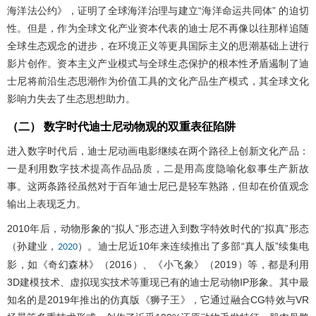
海洋法公约》，证明了全球海洋治理与建立“海洋命运共同体” 的迫切
性。但是，作为全球文化产业资本代表的迪士尼不再像以往那样追随
全球生态观念的进步，在环境正义等更具国际主义的思潮基础上进行
影片创作。资本主义产业模式与全球生态保护的根本性矛盾遏制了迪
士尼将前沿生态思潮作为价值工具的文化产品生产模式，其全球文化
影响力失去了生态思想助力。
（二） 数字时代迪士尼动物观的双重表征陷阱
进入数字时代后，迪士尼动画电影继续在两个路径上创新文化产品：
一是利用数字技术提高作品品质，二是用高度隐喻化叙事生产新故
事。这两条路径虽然对于百年迪士尼已是轻车熟路，但却在价值观念
输出上表现乏力。
2010年后，动物形象的“拟人”形态进入到数字特效时代的“拟真”形态
（孙建业，
）。迪士尼近10年来连续推出了多部“真人版”续集电
2020
影，如《奇幻森林》（2016）、《小飞象》（2019）等，都是利用
3D建模技术、虚拟现实技术等重现已有的迪士尼动物IP形象。其中最
知名的是2019年推出的仿真版《狮子王》，它通过融合CG特效与VR