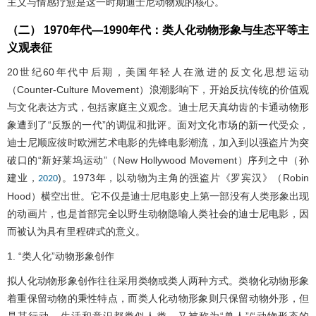
主义与情感疗愈是这一时期迪士尼动物观的核心。
（二） 1970年代—1990年代：类人化动物形象与生态平等主
义观表征
20世纪60年代中后期，美国年轻人在激进的反文化思想运动
（Counter-Culture Movement）浪潮影响下，开始反抗传统的价值观
与文化表达方式，包括家庭主义观念。迪士尼天真幼齿的卡通动物形
象遭到了“反叛的一代”的调侃和批评。面对文化市场的新一代受众，
迪士尼顺应彼时欧洲艺术电影的先锋电影潮流，加入到以强盗片为突
破口的“新好莱坞运动”（New Hollywood Movement）序列之中（孙
建业，
)。1973年，以动物为主角的强盗片《罗宾汉》（Robin
2020
Hood）横空出世。它不仅是迪士尼电影史上第一部没有人类形象出现
的动画片，也是首部完全以野生动物隐喻人类社会的迪士尼电影，因
而被认为具有里程碑式的意义。
1. “类人化”动物形象创作
拟人化动物形象创作往往采用类物或类人两种方式。类物化动物形象
着重保留动物的秉性特点，而类人化动物形象则只保留动物外形，但
是其行动、生活和意识都类似人类，又被称为“兽人”/“动物形态的