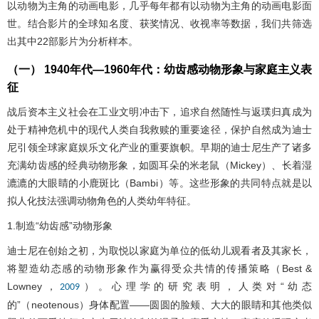
以动物为主角的动画电影，几乎每年都有以动物为主角的动画电影面
世。结合影片的全球知名度、获奖情况、收视率等数据，我们共筛选
出其中22部影片为分析样本。
（一） 1940年代—1960年代：幼齿感动物形象与家庭主义表
征
战后资本主义社会在工业文明冲击下，追求自然随性与返璞归真成为
处于精神危机中的现代人类自我救赎的重要途径，保护自然成为迪士
尼引领全球家庭娱乐文化产业的重要旗帜。早期的迪士尼生产了诸多
充满幼齿感的经典动物形象，如圆耳朵的米老鼠（Mickey）、长着湿
漉漉的大眼睛的小鹿斑比（Bambi）等。这些形象的共同特点就是以
拟人化技法强调动物角色的人类幼年特征。
1.制造“幼齿感”动物形象
迪士尼在创始之初，为取悦以家庭为单位的低幼儿观看者及其家长，
将塑造幼态感的动物形象作为赢得受众共情的传播策略（Best &
Lowney，
）。心理学的研究表明，人类对“幼态
2009
的”（neotenous）身体配置——圆圆的脸颊、大大的眼睛和其他类似