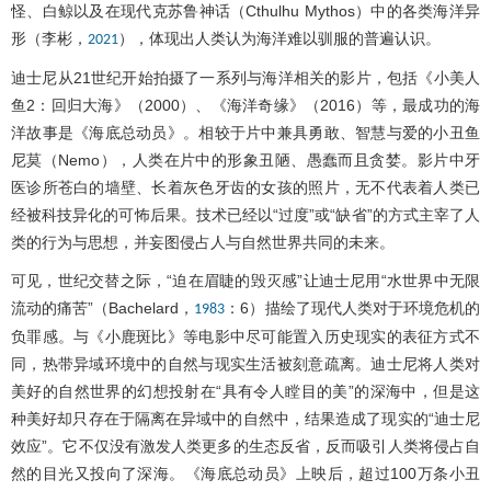
怪、白鲸以及在现代克苏鲁神话（Cthulhu Mythos）中的各类海洋异
形（李彬，
），体现出人类认为海洋难以驯服的普遍认识。
2021
迪士尼从21世纪开始拍摄了一系列与海洋相关的影片，包括《小美人
鱼2：回归大海》（2000）、《海洋奇缘》（2016）等，最成功的海
洋故事是《海底总动员》。相较于片中兼具勇敢、智慧与爱的小丑鱼
尼莫（Nemo），人类在片中的形象丑陋、愚蠢而且贪婪。影片中牙
医诊所苍白的墙壁、长着灰色牙齿的女孩的照片，无不代表着人类已
经被科技异化的可怖后果。技术已经以“过度”或“缺省”的方式主宰了人
类的行为与思想，并妄图侵占人与自然世界共同的未来。
可见，世纪交替之际，“迫在眉睫的毁灭感”让迪士尼用“水世界中无限
流动的痛苦”（Bachelard，
：6）描绘了现代人类对于环境危机的
1983
负罪感。与《小鹿斑比》等电影中尽可能置入历史现实的表征方式不
同，热带异域环境中的自然与现实生活被刻意疏离。迪士尼将人类对
美好的自然世界的幻想投射在“具有令人瞠目的美”的深海中，但是这
种美好却只存在于隔离在异域中的自然中，结果造成了现实的“迪士尼
效应”。它不仅没有激发人类更多的生态反省，反而吸引人类将侵占自
然的目光又投向了深海。《海底总动员》上映后，超过100万条小丑