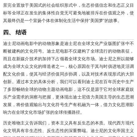
景完全置放于美国式的社会组织形式中，生态价值信念和生态正义目
标等全球正在发生的集体性自觉无可避免地被排斥在价值观之外，使
其最终仍是一个宣扬个体在体制化生活中保持“美国梦”的故事。
四、 结语
迪士尼动画电影中的动物形象是迪士尼在全球文化产业版图扩张中不
断被建构的文化符号。迪士尼电影不仅建构了全球流行的动物表征，
而且在新媒介技术的加持下占领着全球文化市场。迪士尼之所以能够
成为全球大众文化的缔造者之一，核心原因在于其与时俱进地灵活调
配文化价值，使其与经济价值同步协调，以及对技术表现形式的大胆
创新。通过本文的具体分析，我们可以看到迪士尼在百年历史中生产
了多部畅销全球的动物主题动画电影，这不仅是源于它对全球家庭娱
乐产业需求的洞察与把握，更体现出迪士尼借力美国主导的生态思潮
发展，将价值观输出与文化符号生产有机融为一体，借力文化思潮影
响力在全球文化市场扩张的全球传播路径。
历史唯物主义告诉我们，资本主义具有反生态的本质。现代西方现代
化文明具有非生态性、反生态性的深重弊端。迪士尼的文化帝国主义