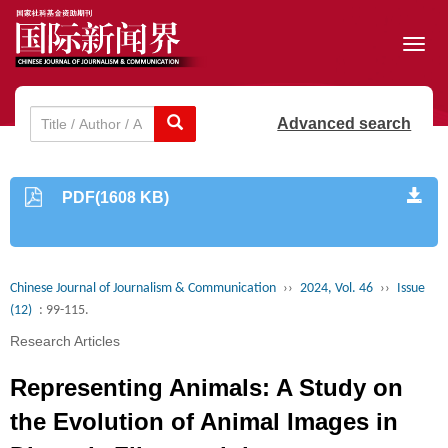
Toggl
navig
Advanced search
PDF(1608 KB)
Chinese Journal of Journalism & Communication
››
2024, Vol. 46
››
Issue
(12)
: 99-115.
Research Articles
Representing Animals: A Study on
the Evolution of Animal Images in