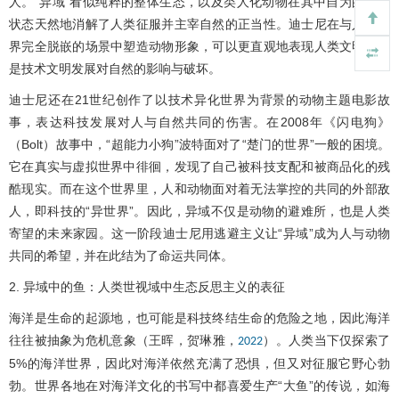
人。“异域”看似纯粹的整体生态，以及类人化动物在其中自为的生活
状态天然地消解了人类征服并主宰自然的正当性。迪士尼在与人类世
界完全脱嵌的场景中塑造动物形象，可以更直观地表现人类文明尤其
是技术文明发展对自然的影响与破坏。
迪士尼还在21世纪创作了以技术异化世界为背景的动物主题电影故
事，表达科技发展对人与自然共同的伤害。在2008年《闪电狗》
（Bolt）故事中，“超能力小狗”波特面对了“楚门的世界”一般的困境。
它在真实与虚拟世界中徘徊，发现了自己被科技支配和被商品化的残
酷现实。而在这个世界里，人和动物面对着无法掌控的共同的外部敌
人，即科技的“异世界”。因此，异域不仅是动物的避难所，也是人类
寄望的未来家园。这一阶段迪士尼用逃避主义让“异域”成为人与动物
共同的希望，并在此结为了命运共同体。
2. 异域中的鱼：人类世视域中生态反思主义的表征
海洋是生命的起源地，也可能是科技终结生命的危险之地，因此海洋
往往被抽象为危机意象（王晖，贺琳雅，
）。人类当下仅探索了
2022
5%的海洋世界，因此对海洋依然充满了恐惧，但又对征服它野心勃
勃。世界各地在对海洋文化的书写中都喜爱生产“大鱼”的传说，如海