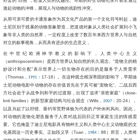
野蛮的“白熊”，彰显人类的优越性。早期的野生动物纪录片甚至通过
激起动物的冲锋，展现人与动物的戏剧性冲突。
从用可亲可爱的卡通形象作为其文化产品的第一个文化符号时起，迪
士尼区别于残暴的动物形象塑造，把道德对象从人类社会扩展到小飞
象等非人类的自然界，一定程度上改变了数百年来西方世界人与自然
对立的叙事视角，从而具有进步的生态意义 。
在中世纪欧洲神学教义的影响下，人类中心主义
（anthropocentrism）是西方世界认知自然的长久观念。“造物主的精
妙设计和分配”表示世界上一切生物存在的目的是服务于人类需求
（Thomas，
：17-18）。在这种观念根深蒂固的影响下，早期迪
1991
士尼动物电影中动物的存在价值首先在于其可被“宠物化”。二战后西
方社会处于从战争到和平的过渡期，出现了追求“亲密家庭”（close-
knit families）的新型家庭结构与社会观念（Wills，
：20-24），
2007
以及兴起了以狩猎、垂钓等荒野体验为代表的户外休闲风向。因此，
对动物的宠物化塑造服务于人类对战后回归正常家庭生活的情感需
要。它也掩盖了迪士尼电影具有物种主义和人类中心主义动物观的文
化基因这一历史事实。正如段义孚（Tuan，
：88）所言，人类将
1984