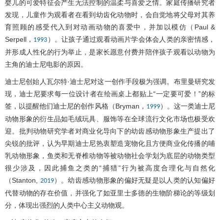
婴儿的可爱特征会产生无法控制的温柔与喜爱之情。家庭传播研究者
发现，儿童作为观看者在看到幼齿化动物时，会自觉地将父母对其养
育照顾的感受代入到对动画动物的喜爱中，并加以模仿（Paul &
Serpell，
）。让孩子通过观看动画片学会体会人类的亲密情感，
1993
并形成人性化的行为举止，是家长愿意付费并陪伴孩子观看以动物为
主角的迪士尼电影的原因。
迪士尼创始人瓦尔特·迪士尼对这一创作手段极为强调。布里曼研究发
现，迪士尼要求每一位设计者在绘画桌上都贴上“一定要可爱！”的标
签，以提醒他们迪士尼的创作风格（Bryman，
）。这一类迪士尼
1999
动物形象的衍生品如毛绒玩具、服饰等在全球流行文化市场也极受欢
迎。批判动物研究学者对商业化导向下的幼齿感动物形象生产提出了
尖锐的批评，认为早期迪士尼热衷塑造宠物化且方便商业化传播的哺
乳动物形象，鱼类和无脊椎动物等被动物社会学划为底层的动物类型
很少涉及，因此捕鱼之类的“捕猎”行为被高度合理化与自然化
（Stanton,
）。幼齿感动物形象的偏好无疑是以人类的认知偏好
2019
代替动物的存在价值，并强化了如亚里士多德的生物阶梯论的等级划
分，体现出强烈的人类中心主义动物观。