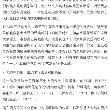
创作类人化动物形象时，为了让准人类社会叙事更有新意，增强受众
的代入感与真实感，非常注重在自然环境中开展剧情，无意中培养了
人们在自然中看动物故事的观看习惯。
1994年开始创作的《狮子王》系列故事是这一类型的代表作。该故事
虽然化自莎士比亚的经典戏剧《哈姆雷特》，但故事场景设置在非洲
大草原上。电影用史诗般的镜头语言表现了非洲大草原的辽阔壮观，
用生与死的主题揭示了人与动物都是自然生命循环的一部分。观众在
自然狂野的镜头中观看熟悉的故事，体会到人与自然的并行共生。由
于它对自然主义的极致追求，被誉为迪士尼有史以来最成功的动画长
片之一，也是90年代动画“文艺复兴”的分水岭。
2. 荒野中的熊：生态平等主义观的表征
这一阶段是迪士尼百年历史上熊作为主角最集中的时期。仅1967-
1977的10年间迪士尼创作的5部动物电影中就有3部以熊为主角或者主
要配角，即《森林王子》（1967）、《罗宾汉》（1973）和《小熊维
尼历险记》（1977）。
熊在西方民间文化想象中占据着特殊的位置。它不仅是大自然的原始