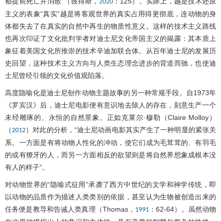
都提前死亡并消散”（彼得斯，
：125）。实际上，越是技术还原
2020
主义的表象“真实”越是将客观世界的真实占用得更彻底，连动物的身
体都失去了在真实的自然中再生的物质性意义。这样的技术主义路线
也再次印证了文化批判学者对迪士尼文化帝国主义的揭露：其本质上
象征着美国文化所推崇的技术辛迪加联合体。从百年迪士尼的发展历
史回望，这种技术主义方向与人类生态理念进步的背道而驰，也使迪
士尼曾经引领的文化价值观陷落。
高度隐喻化是迪士尼创作动物主题故事的另一种常规手段。自1973年
《罗宾汉》后，迪士尼电影便有意识地去除人的存在，刻意生产一个
未经雕琢的、永恒的自然景象。正如克莱尔·穆勒（Claire Molloy）
（
）对此的分析，“迪士尼动画电影其实产生了一种明显的紧张关
2012
系。一方面是有将动物人性化的冲动，使它们成为毛茸茸的、有羽毛
的或有獠牙的人，而另一方面相反的欲望则是将自然界想象成根本没
有人的样子”。
对动物世界的“隐喻式征用”承袭了西方中世纪的文学和神学传统，即
以动物的品质作为描述人类类别的依据，甚至认为生物被创造出来的
任务便是教导和告诫人类真理（Thomas，
：62-64）。虽然动物
1991