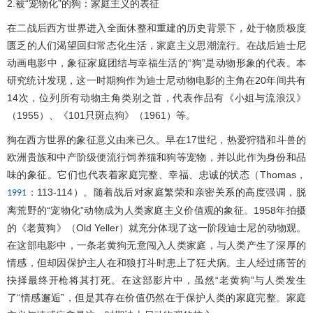
2.被“宠物化”的狗：家庭主义的表征
在二战后西方世界进入全面休整和重建的历史背景下，处于物质极度
匮乏的人们渴望回归常态化生活，家庭主义思潮流行。在战后迪士尼
动画电影中，象征家庭团结与幸福生活的“狗”是动物形象的代表。本
研究统计发现，这一时期狗作为迪士尼动物电影的主角在20年间共有
14次，位列所有动物主角类别之首，代表作品有《小姐与流浪汉》
（1955）、《101只斑点狗》（1961）等。
狗在西方世界的象征意义由来已久。早在17世纪，热爱狩猎和斗兽的
欧洲贵族和中产阶级便流行饲养猫和狗等宠物，并以此作为身份和品
味的象征。它们也代表着家庭完整、幸福、忠诚的状态（Thomas，
：113-114）。随着战后对家庭繁荣和亲密关系的高度强调，脱
1991
离荒野的“宠物化”动物成为人类家庭主义价值观的象征。1958年拍摄
的《老黄狗》（Old Yeller）就充分体现了这一阶段迪士尼的动物观。
在这部电影中，一条老黄狗无意闯入人类家庭，与人类产生了深厚的
情感，但却因保护主人在和狼打斗时患上了狂犬病。主人经过痛苦的
抉择最终开枪将其打死。在这部影片中，虽然“老黄狗”与人类发生
了“情感邂逅”，但是其存在价值仍然在于保护人类的家庭完整。家庭