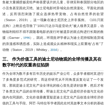
鱼被大量捕捞贩卖给声称喜爱该片的儿童，菲律宾和泰国部分地区的
小丑鱼甚至因此灭绝。迪士尼电影对异域化自然浪漫化、平面化的描
述，反而强烈刺激了观众选择热带宠物、占有自然世界的欲望
（Staton，2019）。这一现象在迪士尼历史上并非孤例。《101只斑
点狗》上映后也导致了“1001只达尔马提亚幼犬”被人领养又遗弃，动
物福利组织不得不跟随着电影的发行对被遗弃的斑点狗进行长期的救
援（Garner，
）。因此，环境批评学者认为迪士尼持续制造异域
1996
的浪漫感和诱惑感，实际上造成观众从精神和现实上双重地“占有”了
动物（Staton，2019；Whitley，
）。
2016
三、 作为价值工具的迪士尼动物观的全球传播及其在
数字时代的双重表征陷阱
作为全球为数不多有百年历史的娱乐产业公司，众多学者都对其进行
了多角度多范式的研究，而这些研究从不同角度反复论证了一个发
现，那就是迪士尼文化产业全球化的核心首先是讲好故事，然后才有
了各类文化产品的全球传播，即迪士尼文化产品是经济价值与文化价
值内在同源的。文化价值毋庸置疑是迪士尼文化产品创造全球经济价
值的工具与手段。阿芒·马特拉等学者因此在对其故事文本分析的基础