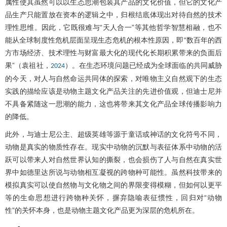
属性使其虽然可以以生态思潮包装其产品的文化价值，但它的文化产
品生产只能置放在资本的逻辑之中，归根结底体现出对待自然的技术
理性思维。因此，它既很难与“天人合一”等其他哲学智慧相融，也不
能从全球制度性危机层面呈现生态危机的根本性原因，即“数百年的西
方市场经济、技术理性与财富最大化的现代化长期积累带来的负面后
果”（袁祖社，
）。在生态环境问题已经成为全球面临的共同威胁
2024
的今天，对人与自然命运共同体的探索，对唯物主义自然观下的生态
实践的描绘应该是动物主题文化产品关注的先进价值观，但迪士尼并
不具备紧随这一思潮的能力，这也将带来其文化产品全球传播影响力
的降低。
此外，与迪士尼公主、超级英雄等源于童话或神话的文化符号不同，
动物是真实的物质性存在。现实中动物的沉默与表征体系中动物的活
跃可以带来人对自然世界认知的撕裂，也会损伤了人与自然在真实世
界中如德里达所说与动物相互凝视的跨物种可能性。虽然科技带来的
模拟真实可以使自然物与文化物之间的界限变得模糊，但如何以更平
等的生命思想进行跨物种关怀，摒弃隐喻表征惯性，回归对“动物
性”的关怀本身，也是动物主题文化产品更为深层的危机所在。