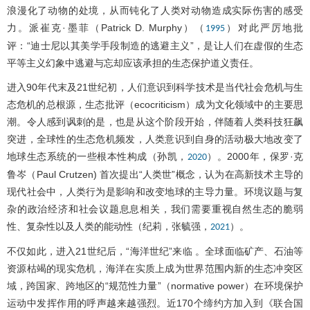
浪漫化了动物的处境，从而钝化了人类对动物造成实际伤害的感受
力。派崔克·墨菲（Patrick D. Murphy）（
）对此严厉地批
1995
评：“迪士尼以其美学手段制造的逃避主义”，是让人们在虚假的生态
平等主义幻象中逃避与忘却应该承担的生态保护道义责任。
进入90年代末及21世纪初，人们意识到科学技术是当代社会危机与生
态危机的总根源，生态批评（ecocriticism）成为文化领域中的主要思
潮。令人感到讽刺的是，也是从这个阶段开始，伴随着人类科技狂飙
突进，全球性的生态危机频发，人类意识到自身的活动极大地改变了
地球生态系统的一些根本性构成（孙凯，
）。2000年，保罗·克
2020
鲁岑（Paul Crutzen) 首次提出“人类世”概念，认为在高新技术主导的
现代社会中，人类行为是影响和改变地球的主导力量。环境议题与复
杂的政治经济和社会议题息息相关，我们需要重视自然生态的脆弱
性、复杂性以及人类的能动性（纪莉，张毓强，
）。
2021
不仅如此，进入21世纪后，“海洋世纪”来临 。全球面临矿产、石油等
资源枯竭的现实危机，海洋在实质上成为世界范围内新的生态冲突区
域，跨国家、跨地区的“规范性力量”（normative power）在环境保护
运动中发挥作用的呼声越来越强烈。近170个缔约方加入到《联合国