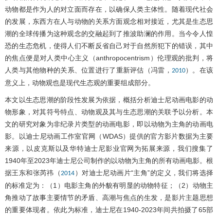
动物都是作为人的对立面而存在，以确保人类主体性。随着现代社会
的发展，东西方在人与动物的关系方面观念相对接近，尤其是生态思
潮的全球传播为这种观念的交融起到了推波助澜的作用。当今令人惶
恐的生态危机，使得人们不断反省自己对于自然所犯下的错误，其中
的焦点便是对人类中心主义（anthropocentrism）伦理观的批判，将
人类与其他物种的关系、位置进行了重新评估（冯雷，
）。在该
2010
意义上，动物观也是现代生态观的重要组成部分。
本文以生态思潮的阶段性发展为依据，概括分析迪士尼动画电影的动
物形象，对其符号特点、动物观及其与生态思潮的关联予以分析。本
文的研究对象为非纪录片类型的动画电影，即以动物为主角的动画电
影。以迪士尼动画工作室官网（WDAS）提供的官方影片数据为主要
来源，以皮克斯以及华特迪士尼影业官网为拓展来源，我们搜集了
1940年至2023年迪士尼公司制作的以动物为主角的所有动画电影。根
据王东和张芮祎（
）对迪士尼动画片“主角”的定义，我们将选择
2014
的标准定为：（1）电影主角的外貌有明显的动物特征；（2）动物主
角推动了故事主要情节的矛盾、高潮与焦点的生发，是影片主题思想
的重要体现者。依此为标准，迪士尼在1940-2023年间共拍摄了65部