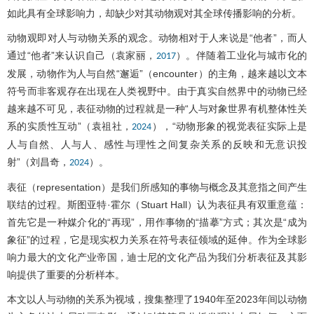
如此具有全球影响力，却缺少对其动物观对其全球传播影响的分析。
动物观即对人与动物关系的观念。动物相对于人来说是“他者”，而人
通过“他者”来认识自己（袁家丽，
）。伴随着工业化与城市化的
2017
发展，动物作为人与自然“邂逅”（encounter）的主角，越来越以文本
符号而非客观存在出现在人类视野中。由于真实自然界中的动物已经
越来越不可见，表征动物的过程就是一种“人与对象世界有机整体性关
系的实质性互动”（袁祖社，
），“动物形象的视觉表征实际上是
2024
人与自然、人与人、感性与理性之间复杂关系的反映和无意识投
射”（刘昌奇，
）。
2024
表征（representation）是我们所感知的事物与概念及其意指之间产生
联结的过程。斯图亚特·霍尔（Stuart Hall）认为表征具有双重意蕴：
首先它是一种媒介化的“再现”，用作事物的“描摹”方式；其次是“成为
象征”的过程，它是现实权力关系在符号表征领域的延伸。作为全球影
响力最大的文化产业帝国，迪士尼的文化产品为我们分析表征及其影
响提供了重要的分析样本。
本文以人与动物的关系为视域，搜集整理了1940年至2023年间以动物