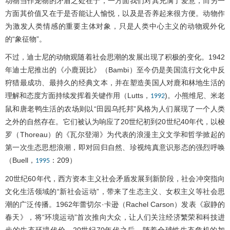
动物当作宠物的矛盾之处在于，一方面我们对其充满了爱意，而另一
方面其价值又在于是否能让人愉悦，以及是否养起来很方便。动物作
为激发人类情感的重要主体对象，只是人类中心主义的动物观外化
的“象征物”。
不过，迪士尼的动物观随着社会思潮的发展出现了积极的变化。1942
年迪士尼推出的《小鹿斑比》（Bambi）至今仍是美国流行文化中反
狩猎最成功、最持久的经典文本，并在塑造美国人对鹿和林地生活的
理解和态度方面持续发挥着关键作用（Lutts，
)。小熊维尼、米老
1992
鼠和唐老鸭生活的农场则以“田园乌托邦”风格为人们展现了一个人类
之外的自然存在。它们被认为响应了20世纪初到20世纪40年代，以梭
罗（Thoreau）的《瓦尔登湖》为代表的浪漫主义文学和哲学掀起的
第一次生态思想浪潮，即对回归自然、珍视纯真意识形态的强烈呼唤
（Buell，
：209）
1995
20世纪60年代，西方资本主义社会矛盾发展到新阶段，社会冲突指向
文化生活领域的“新社会运动”，带来了生态主义、女权主义等社会思
潮的广泛传播。1962年蕾切尔·卡逊（Rachel Carson）发表《寂静的
春天》，将“环境运动”首次推向大众，让人们关注经济繁荣和科技进
步的生态环境代价。20世纪70年代之后，随着全球性生态危机的加