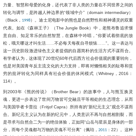
力量、智慧和母爱的化身，还代表了非人类的力量在不同世界之间的
转化与调节，是跨越人神边界的“领域中介”（domain intermediary）
（Black，
）。迪士尼电影中的熊也是自然野性和精神通灵的双重
1998
代表。如在《森林王子》（The Jungle Book）中，老熊布鲁追求惬
意自由、知足常乐的自然智慧，在森林中吟唱，“你要试着彻底的放
松，哦天哪这才叫生活……不必每天每夜自寻烦恼……”。这一表达与
这一历史阶段激进绿色主义者提倡的自愿简朴的生活方式不谋而合。
有学者认为，这体现了20世纪60年代后西方社会价值观的重要转向，
也是对美国青年反主流文化的大力支持，即将对懒惰相关的耻辱和贫
穷的批评转化为同样具有社会价值的休闲模式（Whitney，2016：
114）。
到2003年《熊的传说》（Brother Bear）的故事中，人与熊互换灵
魂，更进一步表达了世间万物皆可交融且平等相处的生态理念，从而
与美国学者卡普拉（Fritjof Capra）所持有的“新纪元主义”观念不谋而
合。新纪元主义认为在新的纪元中，人类意识不再与自然相割裂，而
是寻求与自然合二为一的绝佳体验，正如同“山岳与星辰是身体的一部
分，而每个灵魂都与万物的灵魂不可分离”（佩珀，
：22）。这种
2011