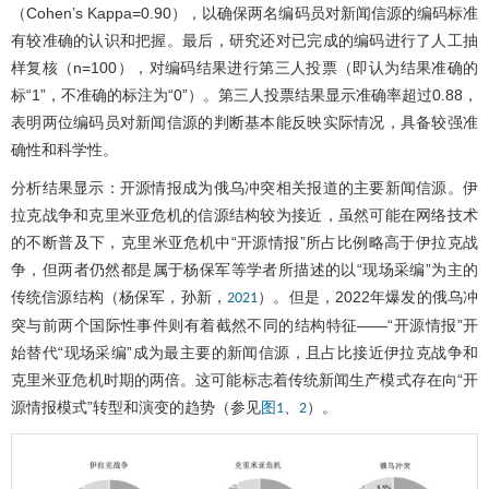
（Cohen’s Kappa=0.90），以确保两名编码员对新闻信源的编码标准
有较准确的认识和把握。最后，研究还对已完成的编码进行了人工抽
样复核（n=100），对编码结果进行第三人投票（即认为结果准确的
标“1”，不准确的标注为“0”）。第三人投票结果显示准确率超过0.88，
表明两位编码员对新闻信源的判断基本能反映实际情况，具备较强准
确性和科学性。
分析结果显示：开源情报成为俄乌冲突相关报道的主要新闻信源。伊
拉克战争和克里米亚危机的信源结构较为接近，虽然可能在网络技术
的不断普及下，克里米亚危机中“开源情报”所占比例略高于伊拉克战
争，但两者仍然都是属于杨保军等学者所描述的以“现场采编”为主的
传统信源结构（杨保军，孙新，
）。但是，2022年爆发的俄乌冲
2021
突与前两个国际性事件则有着截然不同的结构特征——“开源情报”开
始替代“现场采编”成为最主要的新闻信源，且占比接近伊拉克战争和
克里米亚危机时期的两倍。这可能标志着传统新闻生产模式存在向“开
源情报模式”转型和演变的趋势（参见
、
）。
图1
2