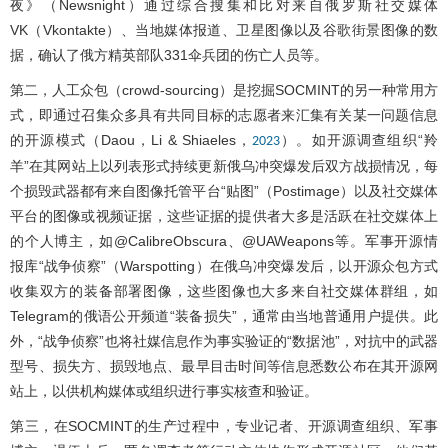
夜》（Newsnight）通过综合搜集和比对来自俄罗斯社交媒体
VK（Vkontakte）、当地媒体报道、卫星图像以及谷歌街景图像的数
据，确认了俄方精英部队331伞兵团的伤亡人员等。
第二，人工众包（crowd-sourcing）是挖掘SOCMINT的另一种常用方
式，即通过召集众多具有共同目标的志愿者来汇集有关某一问题信息
的开源模式（Daou，Li & Shiaeles，
）。如开源调查组织“羚
2023
羊”在其网站上以列表形式持续更新俄乌冲突爆发后双方战损情况，每
个损毁武器都有来自图像托管平台“贴图”（Postimage）以及社交媒体
平台的图像或视频证据，这些证据的提供者大多是活跃在社交媒体上
的个人博主，如@CalibreObscura、@UAWeapons等。军事开源情
报库“战争侦察”（Warspotting）在俄乌冲突爆发后，以开源众包方式
收集双方的装备部署图像，这些图像也大多来自社交媒体群组，如
Telegram的俄语公开频道“装备损失”，通常由当地普通用户提供。此
外，“战争侦察”也将社媒信息作为事实验证的“数据池”，对抗中的武器
型号、损失方、损毁地点、最早目击时间等信息悉数公布在其开源网
站上，以供机构媒体或组织进行事实核查和验证。
第三，在SOCMINT的生产过程中，专业记者、开源调查组织、军事