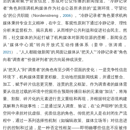
后的素材赋予背景信息，形成对公众传播的新闻报道。“冷静记录
者”角色则强调机构媒体作为社会公器所承担的“监测环境，守望社
会”的公共职能（Nordenstreng，
）。“冷静记录者”角色要求机构
2006
媒体秉持专业主义精神，在中立、客观性原则下通过冷静记录、理性
分析来监督权力、揭示真相，从而维护公共利益和促进社会民主。然
而，社交媒体的兴起打破了机构媒体对新闻信源的垄断，新闻业态
从“媒体中心观”转向开放式互动传播体系（姜华，张涛甫，
），“人人都能做新闻”的局面让媒体从“把关人”“冷静记录者”角色
2021
向着“调查者”“价值评判者”的方向延伸或演变。
从“把关人”到“调查者”的角色有至少两个层面的变化：一是竞争性信息
环境下，机构媒体需要更积极、主动地挖掘新闻线索，并通过整合、
加工，赋予碎片信息更完整、连贯的意义框架。作为调查者的媒体需
要从信息过载的环境中挖掘符合预期传播目标的元素做“加法”，将海
量、割裂、碎片化的元素进行意义重组和再现，并根据特定语境构建
其解释力和故事性；二是通过深入调查、验证，在“众声喧哗”的意见
空间中承担对抗虚假、劣质信息的角色。传统把关人是在封闭生产流
程中，通过一系列选择性机制（如编辑政策、媒体立场等）对信息进
行的控制和过滤，是一种否定性框架——即明确哪些信息不应被传