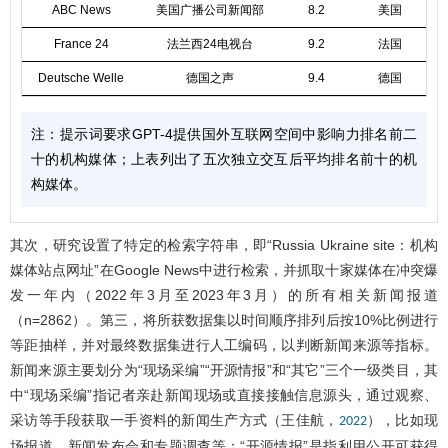
ABC News
美国广播公司新闻部
8.2
美国
France 24
法兰西24电视台
9.2
法国
Deutsche Welle
德国之声
9.4
德国
注：提示词要求GPT-4提供国外互联网空间中影响力排名前二
十的机构媒体；上表列出了五次独立交互后平均排名前十的机
构媒体。
其次，研究设置了特定的检索字符串，即“Russia Ukraine site：机构
媒体站点网址”在Google News中进行检索，并抓取十家媒体在冲突爆
发一年内（2022年3月至2023年3月）的所有相关新闻报道
（n=2862）。第三，将所获数据集以时间顺序排列后按10%比例进行
等距抽样，并对最终数据集进行人工编码，以判断新闻来源等指标。
新闻来源主要划分为“现场采编”“开源情报”和“其它”三个一级类目，其
中“现场采编”指记者亲赴新闻现场或直接接触信息源头，通过观察、
采访等手段获取一手资料的新闻生产方式（王佳航，
），比如现
2022
场报道、新闻发布会和专题调查等；“开源情报”是指利用公开可获得