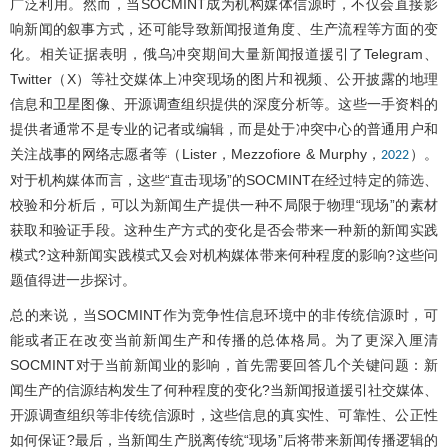
广泛利用。然而，当SOCMINT成为机构媒体信源时，不仅会直接影
响新闻的叙事方式，还可能导致新闻报道角度、生产流程等方面的变
化。相关证据表明，俄乌冲突期间大量新闻报道援引了Telegram、
Twitter（X）等社交媒体上冲突现场的图片和视频、公开披露的地理
信息和卫星图像、开源调查组织提供的深度分析等。这些一手资料的
提供者通常不是专业的记者或编辑，而是处于冲突中心的普通用户和
关注战事的网络志愿者等（Lister，Mezzofiore & Murphy，
）。
2022
对于机构媒体而言，这些“直击现场”的SOCMINT在经过特定的筛选、
校验和分析后，可以为新闻生产提供一种不局限于物理“现场”的素材
获取和验证手段。这种生产方式的变化是否会带来一种新的新闻实践
模式?这种新闻实践模式又会对机构媒体带来何种程度的影响?这些问
题值得进一步探讨。
总的来说，当SOCMINT作为竞争性信息环境中的非传统信源时，可
能或者正在改变当前新闻生产和传播的总体格局。为了更深入厘清
SOCMINT对于当前新闻业的影响，首先需要回答几个关键问题：新
闻生产的信源结构发生了何种程度的变化?当新闻报道援引社交媒体、
开源调查组织等非传统信源时，这些信息的真实性、可靠性、公正性
如何保证?最后，当新闻生产脱离传统“现场”后将带来新闻传播逻辑的