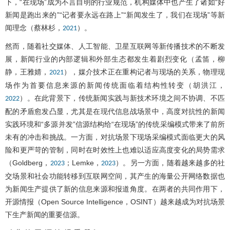
下，“在现场”成为不言自明的行业规范，机构媒体中也产生了诸如“好
新闻是跑出来的”“记者要永远在路上”“新闻发生了，我们在现场”等新
闻理念（蔡林杉，
）。
2021
然而，随着社交媒体、人工智能、卫星互联网等新传播技术的不断发
展，新闻行业的内部逻辑和外部生态都发生着剧烈变化（孟笛，柳
静，王雅婧，
），媒介技术正在重构记者与现场的关系，物理现
2021
场作为首要信息来源的新闻传统面临着结构性转变（胡洪江，
）。在此背景下，传统新闻实践与新技术环境之间不协调、不匹
2022
配的矛盾愈发凸显，尤其是在现代信息战场景中，高度对抗性的新闻
实践环境和“多源并发”信源结构给“在现场”的传统采编模式带来了前所
未有的冲击和挑战。一方面，对抗场景下现场采编模式面临更大的风
险和更严苛的管制，同时在时效性上也难以适应高度变化的局势需求
（Goldberg，
；Lemke，
）。另一方面，随着越来越多的社
2023
2023
交场景和社会功能转移到互联网空间，其产生的海量公开网络数据也
为新闻生产提供了新的信息来源和报道角度。在两者的共同作用下，
开源情报（Open Source Intelligence，OSINT）越来越成为对抗场景
下生产新闻的重要信源。