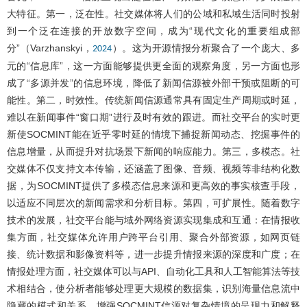
大特征。第一，泛在性。社交媒体将人们的公域和私域生活同时投射
到一个泛在连接的开放数字空间，成为“现代文化的重要组成部
分”（Varzhanskyi，
）。这为开源情报分析聚合了一个庞大、多
2024
元的“信息库”，这一方面能够提供更全面的观察角度，另一方面也形
成了“多源并发”的信息环境，降低了新闻信源被外部干预或阻断的可
能性。第二，时效性。传统新闻信源通常具有固定生产周期或时延，
难以在新闻事件“窗口期”进行及时有效的跟进。而社交平台的实时更
新使SOCMINT能在近乎零时延的情境下捕捉新闻动态、挖掘事件的
信息增量，从而提升对抗场景下新闻的响应能力。第三，多模态。社
交媒体不仅支持文本传输，还涵盖了图像、音频、视频等非结构化数
据，为SOCMINT提供了多模态信息来源和更高效的事实核查手段，
以适应不同层次的新闻需求和分析目标。第四，可扩展性。随着数字
技术的发展，社交平台能与域外网络资源实现集成和互通：在情报收
集方面，社交媒体允许用户跨平台引用、聚合外部资源，如网页链
接、统计数据和影像资料等，进一步提升情报来源的深度和广度；在
情报处理方面，社交媒体可以与API、自动化工具和人工智能算法等技
术相结合，使分析者能够处理更大规模的数据集，识别海量信息流中
隐藏的模式和关系，增强SOCMINT信源对复杂情境的呈现力和解释