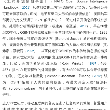
《北约开源情报手册》（NATO Open Source Intelligence
Handbook，
）从信息类别上将“开源情报”定义为：“从任何公开
2001
可用来源获取的，印制、电子甚至口头形式的非涉密信息”。美国陆军
部提供的定义强调了OSINT的生产方式：“通过对公开信息的系统性搜
集、处理和分析而得到的情报”（杨建英，余至诚，
）。早在20世
2019
纪30年代，OSINT就开始被应用于军事对抗场景下的信息生产。1935
年，瑞士作家贝特霍尔德·雅各布（Berthold Jacob）通过分析德国报
纸、丧葬讣告等公开资料揭露了德国军队的人员构成和组织框架（毛
炜豪，聂晓丽，
），从而奠定了OSINT作为非传统信息源的情报
2022
价值。到20世纪末期，互联网的出现使OSINT的角色和作用进一步彰
显。比如，美国学者罗宾·温克斯（Robin Winks）（
：456-
1987
457）指出“在期望得到的外国情报中，有大约90%可以从公开信息源
中获取”。迈克尔·格拉斯曼（Michael Glassman）和Kang（
）认
2012
为，OSINT拓展了人类的信息版图，有潜力开启人类“解决问
题”（problem solving）的全新时代，而互联网的发展也正在加速这一
进程。
进入21世纪后，移动互联网的普及促进了社交媒体的繁荣，普通用户
通过技术赋能转变为“超级赋权个体”（super-empowered