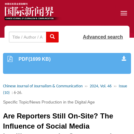
Toggl
navig
Advanced search
PDF(1699 KB)
Chinese Journal of Journalism & Communication
››
2024, Vol. 46
››
Issue
(10)
: 6-26.
Specific Topic/News Production in the Digital Age
Are Reporters Still On-Site? The
Influence of Social Media