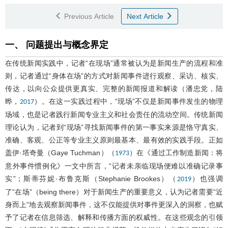
Previous Article
Next Article
一、 问题提出与概念界定
在传统新闻实践中，记者“在现场”通常被认为是新闻生产的流程和准
则，记者通过“身体在场”的方式对新闻事件进行观察、采访、核实、
传达，以向公众提供更真实、完整的新闻报道和解读（潘忠党，陆
晔，
）。在这一实践过程中，“现场”不仅是新闻事件发生的物理
2017
场域，也是记者践行新闻专业主义和社会责任的流动空间。传统新闻
理论认为，记者到“现场”寻找新闻事件的第一事实来源是恪守真实、
准确、客观、公正等专业主义原则最基本、最有效的实践手段。正如
盖伊·塔奇曼（Gaye Tuchman）（
）在《通过工作制造新闻：将
1973
意外事件惯例化》一文中所言，“记者未亲临现场便难以准确记录事
实”；斯蒂芬妮·布鲁克斯（Stephanie Brookes）（
）也强调
2019
了“在场”（being there）对于新闻生产的重要意义，认为记者需要“近
身而上”地去观察新闻事件，这不仅能提供对事件更深入的洞察，也赋
予了记者在信息筛选、解释和传播方面的权威性。在这些观念的引领