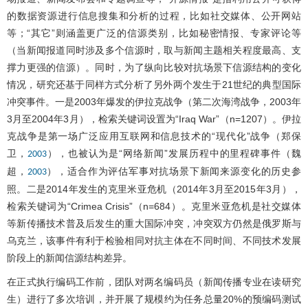
的数据资源进行信息搜集和分析的过程，比如社交媒体、公开网站
等；“其它”则涵盖更广泛的信源类别，比如秘密情报、专家评论等
（当新闻报道同时涉及多个信源时，取与新闻主题相关程度最高、支
撑力更强的信源）。同时，为了纵向比较对抗场景下信源结构的变化
情况，研究还基于同样方式分析了另外两个发生于21世纪的典型国际
冲突事件。一是2003年爆发的伊拉克战争（第二次海湾战争，2003年
3月至2004年3月），检索关键词设置为“Iraq War”（n=1207）。伊拉
克战争是第一场广泛应用互联网和信息技术的“现代化”战争（郑保
卫，
），也被认为是“网络新闻”发展历程中的里程碑事件（魏
2003
超，
），适合作为评估军事对抗场景下新闻来源变化的历史参
2003
照。二是2014年发生的克里米亚危机（2014年3月至2015年3月），
检索关键词为“Crimea Crisis”（n=684）。克里米亚危机是社交媒体
等新传播技术普及后发生的重大国际冲突，冲突双方仍然是俄罗斯与
乌克兰，该事件有利于检验相同对抗主体在不同时间、不同技术发展
阶段上的新闻信源结构差异。
在正式执行编码工作前，团队对两名编码员（新闻传播专业在读研究
生）进行了多次培训，并开展了规模约为任务总量20%的预编码测试