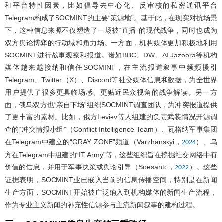
和平台特性因素，比如倡导去中心化、反审核的私密通讯平台
Telegram构成了SOCMINT的主要“策源地”。基于此，在现实对抗场景
下，这种信息来源不仅塑造了一场被“直播”的现代战争，同时也成为
双方舆论博弈的行动域和角力场。一方面，机构媒体更加积极地利用
SOCMINT进行战事观察和报道。诸如BBC、DW、AI Jazeera等机构
媒体越来越接纳和信任SOCMINT，在主流报道叙事中频频援引
Telegram、Twitter（X）、Discord等社交媒体信息和数据，为全世界
用户提供了很多更具临场感、更贴近民众视角的战争解读。另一方
面，俄乌双方也“亲自下场”组织SOCMINT调查团队，为冲突报道提供
了更丰富的素材。比如，俄方Leviev等人组建的负责武装情况开源调
查的“冲突情报小组”（Conflict Intelligence Team）、瓦格纳军事集团
在Telegram中建立的“GRAY ZONE”频道（Varzhanskyi，
）、乌
2024
方在Telegram中组建的“IT Army”等，这些组织旨在挖掘社交网络中有
价值的信息，并用于军事决策或舆论引导（Soesanto，
）。这些
2022
证据表明，SOCMINT业已嵌入当前的信息传播空间，特别是在新闻
生产方面，SOCMINT开始被广泛纳入到机构媒体的新闻生产流程，
作为专业主义新闻的补充性信源参与主流新闻叙事的建构过程。