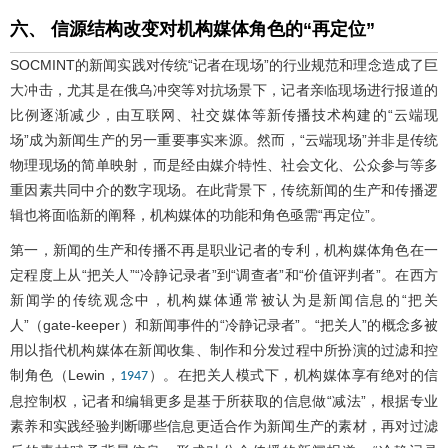
六、 信源结构改变对机构媒体角色的“再定位”
SOCMINT的新闻实践对传统“记者在现场”的行业规范和理念造成了巨
大冲击，尤其是在俄乌冲突等对抗场景下，记者亲临现场进行报道的
比例逐渐减少，由互联网、社交媒体等新传播技术构建的“云端现
场”成为新闻生产的另一重要事实来源。然而，“云端现场”并非是传统
物理现场的简单映射，而是经由媒介特性、社会文化、公众参与等多
重因素共同中介的数字现场。在此背景下，传统新闻的生产和传播逻
辑也将面临新的阐释，机构媒体的功能和角色亟需“再定位”。
第一，新闻的生产和传播不再是职业记者的专利，机构媒体角色在一
定程度上从“把关人”“冷静记录者”到“调查者”和“价值评判者”。在西方
新闻学的传统观念中，机构媒体通常被认为是新闻信息的“把关
人”（gate-keeper）和新闻事件的“冷静记录者”。“把关人”的概念多被
用以指代机构媒体在新闻收集、制作和分发过程中所扮演的过滤和控
制角色（Lewin，
）。在把关人模式下，机构媒体享有绝对的信
1947
息控制权，记者和编辑更多是基于所获取的信息做“减法”，根据专业
素养和实践经验判断哪些信息更适合作为新闻生产的素材，再对过滤