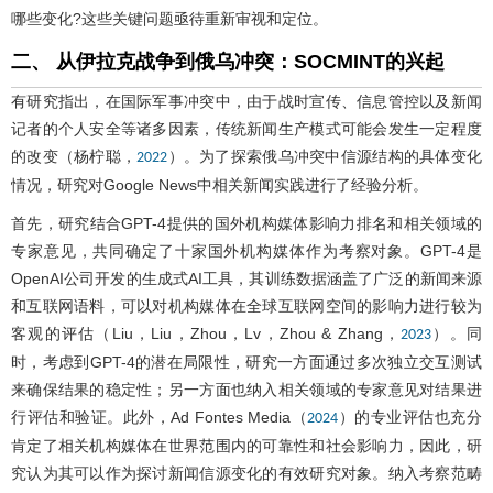
哪些变化?这些关键问题亟待重新审视和定位。
二、 从伊拉克战争到俄乌冲突：SOCMINT的兴起
有研究指出，在国际军事冲突中，由于战时宣传、信息管控以及新闻
记者的个人安全等诸多因素，传统新闻生产模式可能会发生一定程度
的改变（杨柠聪，
）。为了探索俄乌冲突中信源结构的具体变化
2022
情况，研究对Google News中相关新闻实践进行了经验分析。
首先，研究结合GPT-4提供的国外机构媒体影响力排名和相关领域的
专家意见，共同确定了十家国外机构媒体作为考察对象。GPT-4是
OpenAI公司开发的生成式AI工具，其训练数据涵盖了广泛的新闻来源
和互联网语料，可以对机构媒体在全球互联网空间的影响力进行较为
客观的评估（Liu，Liu，Zhou，Lv，Zhou & Zhang，
）。同
2023
时，考虑到GPT-4的潜在局限性，研究一方面通过多次独立交互测试
来确保结果的稳定性；另一方面也纳入相关领域的专家意见对结果进
行评估和验证。此外，Ad Fontes Media（
）的专业评估也充分
2024
肯定了相关机构媒体在世界范围内的可靠性和社会影响力，因此，研
究认为其可以作为探讨新闻信源变化的有效研究对象。纳入考察范畴