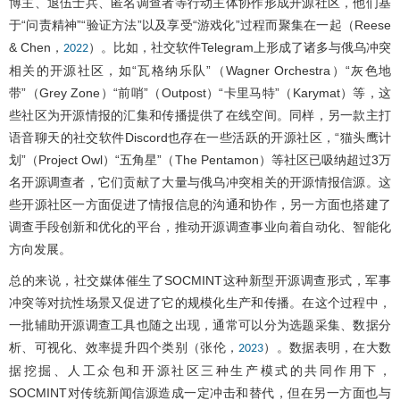
博主、退伍士兵、匿名调查者等行动主体协作形成开源社区，他们基
于“问责精神”“验证方法”以及享受“游戏化”过程而聚集在一起（Reese
& Chen，
）。比如，社交软件Telegram上形成了诸多与俄乌冲突
2022
相关的开源社区，如“瓦格纳乐队”（Wagner Orchestra）“灰色地
带”（Grey Zone）“前哨”（Outpost）“卡里马特”（Karymat）等，这
些社区为开源情报的汇集和传播提供了在线空间。同样，另一款主打
语音聊天的社交软件Discord也存在一些活跃的开源社区，“猫头鹰计
划”（Project Owl）“五角星”（The Pentamon）等社区已吸纳超过3万
名开源调查者，它们贡献了大量与俄乌冲突相关的开源情报信源。这
些开源社区一方面促进了情报信息的沟通和协作，另一方面也搭建了
调查手段创新和优化的平台，推动开源调查事业向着自动化、智能化
方向发展。
总的来说，社交媒体催生了SOCMINT这种新型开源调查形式，军事
冲突等对抗性场景又促进了它的规模化生产和传播。在这个过程中，
一批辅助开源调查工具也随之出现，通常可以分为选题采集、数据分
析、可视化、效率提升四个类别（张伦，
）。数据表明，在大数
2023
据挖掘、人工众包和开源社区三种生产模式的共同作用下，
SOCMINT对传统新闻信源造成一定冲击和替代，但在另一方面也与