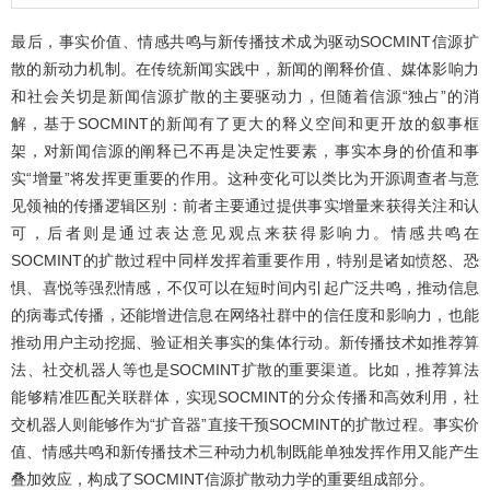
最后，事实价值、情感共鸣与新传播技术成为驱动SOCMINT信源扩
散的新动力机制。在传统新闻实践中，新闻的阐释价值、媒体影响力
和社会关切是新闻信源扩散的主要驱动力，但随着信源“独占”的消
解，基于SOCMINT的新闻有了更大的释义空间和更开放的叙事框
架，对新闻信源的阐释已不再是决定性要素，事实本身的价值和事
实“增量”将发挥更重要的作用。这种变化可以类比为开源调查者与意
见领袖的传播逻辑区别：前者主要通过提供事实增量来获得关注和认
可，后者则是通过表达意见观点来获得影响力。情感共鸣在
SOCMINT的扩散过程中同样发挥着重要作用，特别是诸如愤怒、恐
惧、喜悦等强烈情感，不仅可以在短时间内引起广泛共鸣，推动信息
的病毒式传播，还能增进信息在网络社群中的信任度和影响力，也能
推动用户主动挖掘、验证相关事实的集体行动。新传播技术如推荐算
法、社交机器人等也是SOCMINT扩散的重要渠道。比如，推荐算法
能够精准匹配关联群体，实现SOCMINT的分众传播和高效利用，社
交机器人则能够作为“扩音器”直接干预SOCMINT的扩散过程。事实价
值、情感共鸣和新传播技术三种动力机制既能单独发挥作用又能产生
叠加效应，构成了SOCMINT信源扩散动力学的重要组成部分。