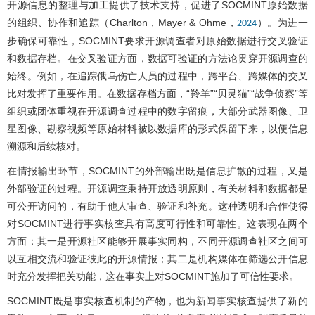
开源信息的整理与加工提供了技术支持，促进了SOCMINT原始数据
的组织、协作和追踪（Charlton，Mayer & Ohme，
）。为进一
2024
步确保可靠性，SOCMINT要求开源调查者对原始数据进行交叉验证
和数据存档。在交叉验证方面，数据可验证的方法论贯穿开源调查的
始终。例如，在追踪俄乌伤亡人员的过程中，跨平台、跨媒体的交叉
比对发挥了重要作用。在数据存档方面，“羚羊”“贝灵猫”“战争侦察”等
组织或团体重视在开源调查过程中的数字留痕，大部分武器图像、卫
星图像、勘察视频等原始材料被以数据库的形式保留下来，以便信息
溯源和后续核对。
在情报输出环节，SOCMINT的外部输出既是信息扩散的过程，又是
外部验证的过程。开源调查秉持开放透明原则，有关材料和数据都是
可公开访问的，有助于他人审查、验证和补充。这种透明和合作使得
对SOCMINT进行事实核查具有高度可行性和可靠性。这表现在两个
方面：其一是开源社区能够开展事实同构，不同开源调查社区之间可
以互相交流和验证彼此的开源情报；其二是机构媒体在筛选公开信息
时充分发挥把关功能，这在事实上对SOCMINT施加了可信性要求。
SOCMINT既是事实核查机制的产物，也为新闻事实核查提供了新的