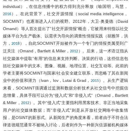
individual），在信息传播中的权力得到充分释放（喻国明，马慧，
）。在此背景下，社交开源情报（social media intelligence，
2016
SOCMINT）也逐渐进入人们的视野。2012年，大卫·奥曼德（David
Omand）等人首次提出了“社交开源情报”概念，它被用来特指以社交
媒体平台为生产载体、以需求为导向的调查性情报实践（胡雅萍，洪
方，
），自此SOCMINT开始被作为一个专门的情报类属受到广
2018
泛关注（Omand，Bartlett & Miller，
）。后来，这一术语泛指从
2012
社交媒体中提取“有用”的信息来支持判断、决策的行动，这些信息包
括社交媒体中的文本、图像、视频、地理位置、社交互动等。此前的
学者主要将SOCMINT与国家/社会安全建立联系，而忽略了其在新闻
业中的价值和潜力（Ivan，Iov，Lutai & Grad，
）。从生产逻辑
2015
来看，SOCMINT强调通过监测和数据分析技术从社交信号中挖掘信
息增量，具体手段可以分为“侵入式”和“非侵入式”（Omand，Bartlett
& Miller，
）。其中“侵入式”主要指利用黑客技术、非正当地采集
2012
用户的社交媒体数据；而“非侵入式”则是从开放社交网络中收集情
报，是OSINT的新形式。从新闻生产的角度来看，前者由于不符合法
律道德规范通常不被纳入讨论，后者则作为一种新兴信源被机构媒体