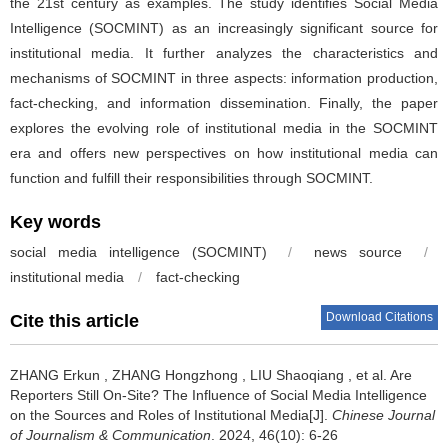
the 21st century as examples. The study identifies Social Media
Intelligence (SOCMINT) as an increasingly significant source for
institutional media. It further analyzes the characteristics and
mechanisms of SOCMINT in three aspects: information production,
fact-checking, and information dissemination. Finally, the paper
explores the evolving role of institutional media in the SOCMINT
era and offers new perspectives on how institutional media can
function and fulfill their responsibilities through SOCMINT.
Key words
social media intelligence (SOCMINT)
/
news source
/
institutional media
/
fact-checking
Download Citations
Cite this article
ZHANG Erkun
,
ZHANG Hongzhong
,
LIU Shaoqiang
,
et al
.
Are
Reporters Still On-Site? The Influence of Social Media Intelligence
on the Sources and Roles of Institutional Media[J].
Chinese Journal
of Journalism & Communication
. 2024, 46(10): 6-26