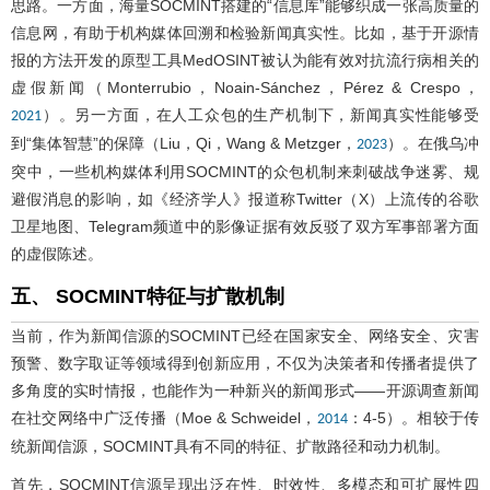
思路。一方面，海量SOCMINT搭建的“信息库”能够织成一张高质量的
信息网，有助于机构媒体回溯和检验新闻真实性。比如，基于开源情
报的方法开发的原型工具MedOSINT被认为能有效对抗流行病相关的
虚假新闻（Monterrubio，Noain-Sánchez，Pérez & Crespo，
）。另一方面，在人工众包的生产机制下，新闻真实性能够受
2021
到“集体智慧”的保障（Liu，Qi，Wang & Metzger，
）。在俄乌冲
2023
突中，一些机构媒体利用SOCMINT的众包机制来刺破战争迷雾、规
避假消息的影响，如《经济学人》报道称Twitter（X）上流传的谷歌
卫星地图、Telegram频道中的影像证据有效反驳了双方军事部署方面
的虚假陈述。
五、 SOCMINT特征与扩散机制
当前，作为新闻信源的SOCMINT已经在国家安全、网络安全、灾害
预警、数字取证等领域得到创新应用，不仅为决策者和传播者提供了
多角度的实时情报，也能作为一种新兴的新闻形式——开源调查新闻
在社交网络中广泛传播（Moe & Schweidel，
：4-5）。相较于传
2014
统新闻信源，SOCMINT具有不同的特征、扩散路径和动力机制。
首先，SOCMINT信源呈现出泛在性、时效性、多模态和可扩展性四