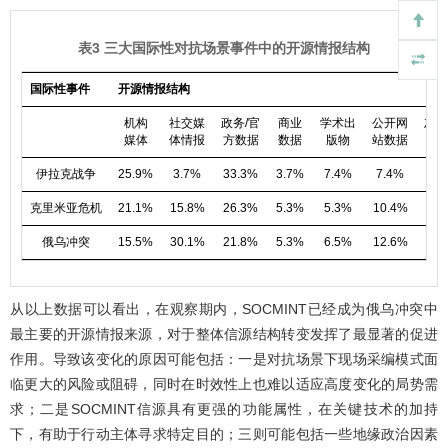
表3 三大国际性对抗场景事件中的开源情报结构
国际性事件
开源情报结构
机构
社交媒
政务/官
商业
学术出
公开网
灰色
媒体
体情报
方数据
数据
版物
站数据
伊拉克战争
25.9%
3.7%
33.3%
3.7%
7.4%
7.4%
18
克里米亚危机
21.1%
15.8%
26.3%
5.3%
5.3%
10.4%
15
俄乌冲突
15.5%
30.1%
21.8%
5.3%
6.5%
12.6%
8.
从以上数据可以看出，在观察期内，SOCMINT已经成为俄乌冲突中
最主要的开源情报来源，对于整体信源结构转变发挥了最显著的促进
作用。导致该变化的原因可能包括：一是对抗场景下现场采编模式面
临更大的风险或阻碍，同时在时效性上也难以适应高度变化的局势需
求；二是SOCMINT信源具有更强的功能属性，在关键技术的加持
下，有助于行动主体寻求特定目的；三则可能包括一些地缘政治因素