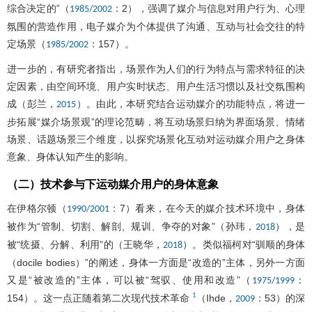
综合决定的”（
：2），强调了媒介与信息对用户行为、心理
1985/2002
氛围的营造作用，电子媒介为个体提供了沟通、互动与社会交往的特
定场景（
：157）。
1985/2002
进一步的，有研究者指出，场景作为人们的行为特点与需求特征的决
定因素，由空间环境、用户实时状态、用户生活习惯以及社交氛围构
成（彭兰，
）。由此，本研究结合运动媒介的功能特点，将进一
2015
步拓展“媒介场景观”的理论范畴，将互动场景归纳为界面场景、情绪
场景、话题场景三个维度，以探究场景化互动对运动媒介用户之身体
意象、身体认知产生的影响。
（二）技术参与下运动媒介用户的身体意象
在伊格尔顿（
：7）看来，在今天的媒介技术环境中，身体
1990/2001
被作为“管制、切割、解剖、规训、争夺的对象”（孙玮，
），是
2018
被“统摄、分解、利用”的（王晓华，
）。类似福柯对“驯顺的身体
2018
（docile bodies）”的阐述，身体一方面是“改造的”主体，另外一方面
又是“被改造的”主体，可以被“驾驭、使用和改造”（
：
1975/1999
1
154）。这一点正随着第二次现代技术革命
（Ihde，
：53）的深
2009