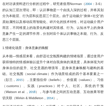
在对访谈资料进行分析的过程中，研究者借用Norman（
：3-6）
2004
的认知三层次理论，即：认识事物是一个由浅入深的过程，并将其划
分为本能层、行为层和反思层三个层次。由于运动媒介“身体+社交”的
原始属性以及移动应用智能化、碎片化的技术特性，对运动媒介用户
而言，不同维度上的场景化构建对其情感、行为、认知水平上的身体
意象产生一定的调节作用，分别对应个体认识事物之本能、行为、反
思三个层面。
1.情绪化场景：身体意象的唤醒
从本能—情感层来看，由舒适社交氛围构建的情绪场景，通过使用户
获得独特的情感体验以提升个体对自我身体的满意度，具体体现为对
身体自信的提升、社交意愿的增强等，是身体意象唤醒与建构的基
础。社交氛围（social climate）作为场景组成的四个基本要素之一
（彭兰，
），主要指信仰（beliefs）、价值观（values）、习俗
2015
（customs）、实践（practices）对个人、社区、系统的干预
（Watson et al.，
），与参与者之间的互动意愿、互动效果等密
2018
切关联（Mirkin & Middleton，
）。
2014