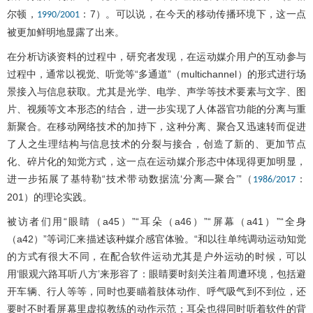
尔顿，
：7）。可以说，在今天的移动传播环境下，这一点
1990/2001
被更加鲜明地显露了出来。
在分析访谈资料的过程中，研究者发现，在运动媒介用户的互动参与
过程中，通常以视觉、听觉等“多通道”（multichannel）的形式进行场
景接入与信息获取。尤其是光学、电学、声学等技术要素与文字、图
片、视频等文本形态的结合，进一步实现了人体器官功能的分离与重
新聚合。在移动网络技术的加持下，这种分离、聚合又迅速转而促进
了人之生理结构与信息技术的分裂与接合，创造了新的、更加节点
化、碎片化的知觉方式，这一点在运动媒介形态中体现得更加明显，
进一步拓展了基特勒“技术带动数据流‘分离—聚合’”（
：
1986/2017
201）的理论实践。
被访者们用“眼睛（a45）”“耳朵（a46）”“屏幕（a41）”“全身
（a42）”等词汇来描述该种媒介感官体验。“和以往单纯调动运动知觉
的方式有很大不同，在配合软件运动尤其是户外运动的时候，可以
用‘眼观六路耳听八方’来形容了：眼睛要时刻关注着周遭环境，包括避
开车辆、行人等等，同时也要瞄着肢体动作、呼气吸气到不到位，还
要时不时看屏幕里虚拟教练的动作示范；耳朵也得同时听着软件的背