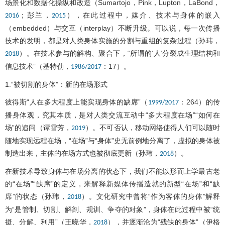
场景化和数据化操纵和改造（Sumartojo，Pink，Lupton，LaBond，
；彭兰，
），在此过程中，媒介、技术与身体的嵌入
2016
2015
（embedded）与交互（interplay）不断升级。可以说，每一次传播
技术的发明，都是对人类身体实施的分割与重组的复杂过程（孙玮，
）。在技术参与的解构、聚合下，“所谓的‘人’分裂成生理结构和
2018
信息技术”（基特勒，
：17）。
1986/2017
1.“被切割的身体”：新的在场形式
彼得斯“人在多大程度上能实现身体的缺席”（
：264）的传
1999/2017
播身体观，究其本质，是对人类交流互动中“多大程度在场”“如何在
场”的追问（谭雪芳，
）。不可否认，移动网络使得人们可以随时
2019
随地实现远程在场，“在场”与“身体”史无前例地分离了，虚拟的身体被
制造出来，主体的在场方式也被彻底更新（孙玮，
）。
2018
在新技术导致身体与在场分离的状态下，我们不能以形而上学最古老
的“在场”“缺席”的定义，来解释新媒体传播造就的新型“在场”和“缺
席”的状态（孙玮，
）。文化研究中曾将“作为客体的身体”解释
2018
为“是管制、切割、解剖、规训、争夺的对象”，身体在此过程中被“统
摄、分解、利用”（王晓华，
），并逐渐沦为“残缺的身体”（伊格
2018