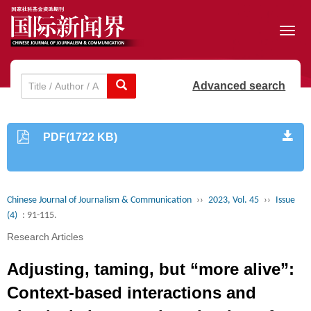
Toggl
navig
Advanced search
PDF(1722 KB)
Chinese Journal of Journalism & Communication
››
2023, Vol. 45
››
Issue
(4)
: 91-115.
Research Articles
Adjusting, taming, but “more alive”:
Context-based interactions and