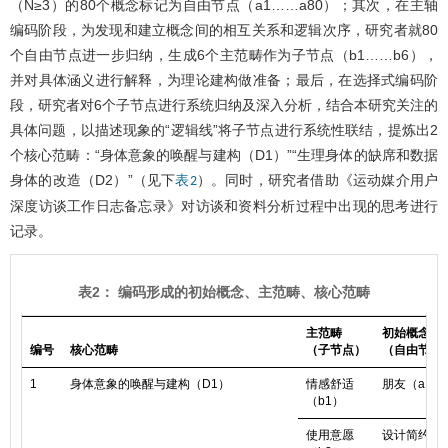
（N≥3）的80个概念标记为自由节点（a1……a80）；其次，在主轴
编码阶段，为发现和建立概念间的相互关系和逻辑次序，研究者就80
个自由节点进一步归纳，生成6个主范畴作为子节点（b1……b6），
并对具体涵义进行解释，为理论建构做准备；最后，在选择式编码阶
段，研究者对6个子节点进行系统归纳及深入分析，结合本研究关注的
具体问题，以描述现象的“逻辑线”将子节点进行系统性联结，提炼出2
个核心范畴：“身体意象的唤醒与建构（D1）”“生理身体的缺席和数据
身体的改造（D2）”（见下
）。同时，研究者借助《运动媒介用户
表2
深度访谈工作日志备忘录》对访谈和资料分析过程中出现的思考进行
记录。
表2： 编码形成的初始概念、主范畴、核心范畴
主范畴
初始概念
编号
核心范畴
（子节点）
（自由节点
1
身体意象的唤醒与建构（D1）
情感舒适
朋友（a1）
（b1）
使用意愿
设计简约（a