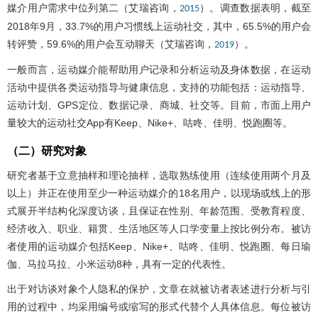
媒介用户需求中位列第二（艾瑞咨询，
）。调查数据表明，截至
2015
2018年9月，33.7%的用户习惯线上运动社交，其中，65.5%的用户会
转评赞，59.6%的用户会互动聊天（艾瑞咨询，
）。
2019
一般而言，运动媒介能帮助用户记录和分析运动及身体数据，在运动
活动中提供各类运动指导与健康信息，支持的功能包括：运动指导、
运动计划、GPS定位、数据记录、商城、社交等。目前，市面上用户
量较大的运动社交App有Keep、Nike+、咕咚、佳明、悦跑圈等。
（二）研究对象
研究者基于立意抽样和理论抽样，选取熟练使用（连续使用两个月及
以上）并正在使用至少一种运动媒介的18名用户，以现场或线上的形
式展开半结构化深度访谈，且保证在性别、年龄范围、受教育程度、
经济收入、职业、籍贯、生活地区等人口学变量上按比例分布。被访
者使用的运动媒介包括Keep、Nike+、咕咚、佳明、悦跑圈、每日瑜
伽、马拉马拉、小米运动8种，具有一定的代表性。
出于对访谈对象个人隐私的保护，文章在就被访者表述进行分析与引
用的过程中，均采用编号或缩写的形式代替个人具体信息。每位被访