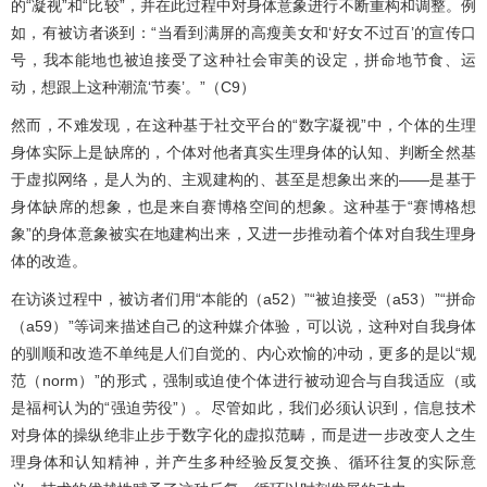
的“凝视”和“比较”，并在此过程中对身体意象进行不断重构和调整。例
如，有被访者谈到：“当看到满屏的高瘦美女和‘好女不过百’的宣传口
号，我本能地也被迫接受了这种社会审美的设定，拼命地节食、运
动，想跟上这种潮流‘节奏’。”（C9）
然而，不难发现，在这种基于社交平台的“数字凝视”中，个体的生理
身体实际上是缺席的，个体对他者真实生理身体的认知、判断全然基
于虚拟网络，是人为的、主观建构的、甚至是想象出来的——是基于
身体缺席的想象，也是来自赛博格空间的想象。这种基于“赛博格想
象”的身体意象被实在地建构出来，又进一步推动着个体对自我生理身
体的改造。
在访谈过程中，被访者们用“本能的（a52）”“被迫接受（a53）”“拼命
（a59）”等词来描述自己的这种媒介体验，可以说，这种对自我身体
的驯顺和改造不单纯是人们自觉的、内心欢愉的冲动，更多的是以“规
范（norm）”的形式，强制或迫使个体进行被动迎合与自我适应（或
是福柯认为的“强迫劳役”）。尽管如此，我们必须认识到，信息技术
对身体的操纵绝非止步于数字化的虚拟范畴，而是进一步改变人之生
理身体和认知精神，并产生多种经验反复交换、循环往复的实际意