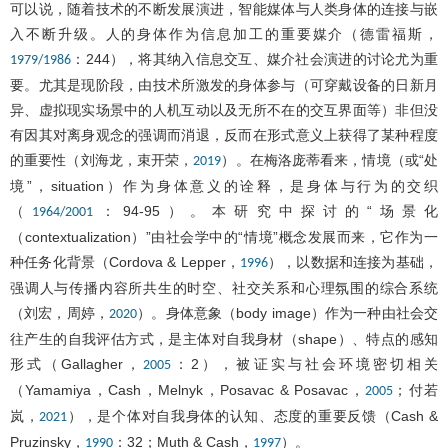
可以说，随着技术的不断发展演进，智能媒体与人类身体的连接与嵌
入不断升级。人的身体作为信息加工的重要媒介（德雷福斯，
：244），将其纳入信息交互、媒介社会演进的讨论尤为重
1979/1986
要。尤其是现阶段，由技术所激发的身体参与（可穿戴设备的日新月
异、虚拟现实场景中的人机互动以及无所不在的交互界面等）非但没
有因其对离身观念的强调而消退，反而在形式意义上获得了某种程度
的重要性（刘海龙，束开荣，
）。在梅洛庞蒂看来，情境（或“处
2019
境”，situation）作为身体意义的诠释，是身体与行为的交织
（
：94-95）。本研究中探讨的“场景化
1964/2001
（contextualization）”由社会学中的“情境”概念发展而来，它作为一
种任务化背景（Cordova & Lepper，
），以数据和连接为基础，
1996
强调人与传播内容所共生的时空、社交关系和心理氛围的综合系统
（刘宏，周婷，
）。身体意象（body image）作为一种由社会交
2020
往产生的自我评估方式，是主体对自我身材（shape）、特点的感知
形式（Gallagher，
：2），被证实与社会环境密切相关
2005
（Yamamiya，Cash，Melnyk，Posavac & Posavac，
；付若
2005
岚，
），是个体对自我身体的认知、态度的重要反馈（Cash &
2021
Pruzinsky，
：32；Muth & Cash，
）。
1990
1997