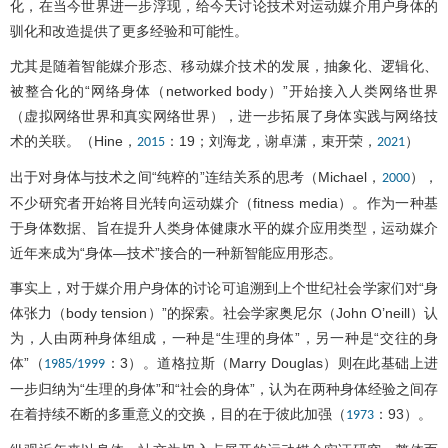
化，在当今世界进一步浮现，给今天讨论技术对运动媒介用户身体的
驯化和改造提供了更多经验和可能性。
尤其是随着智能媒介形态、移动媒介技术的发展，抽象化、逻辑化、
被整合化的“网络身体（networked body）”开始接入人类网络世界
（虚拟网络世界和真实网络世界），进一步拓展了身体实践与网络技
术的关联。（Hine，
：19；刘海龙，谢卓潇，束开荣，
）
2015
2021
出于对身体与技术之间“纯粹的”连结关系的思考（Michael，
），
2000
不少研究者开始将目光转向运动媒介（fitness media）。作为一种基
于身体数据、旨在提升人类身体健康水平的媒介应用类型，运动媒介
近年来成为“身体—技术”接合的一种新智能应用形态。
事实上，对于媒介用户身体的讨论可追溯到上个世纪社会学家们对“身
体张力（body tension）”的探索。社会学家奥尼尔（John O’neill）认
为，人由两种身体组成，一种是“生理的身体”，另一种是“交往的身
体”（
：3）。道格拉斯（Marry Douglas）则在此基础上进
1985/1999
一步归纳为“生理的身体”和“社会的身体”，认为在两种身体经验之间存
在着持续不断的多重意义的交换，目的在于彼此加强（
：93）。
1973