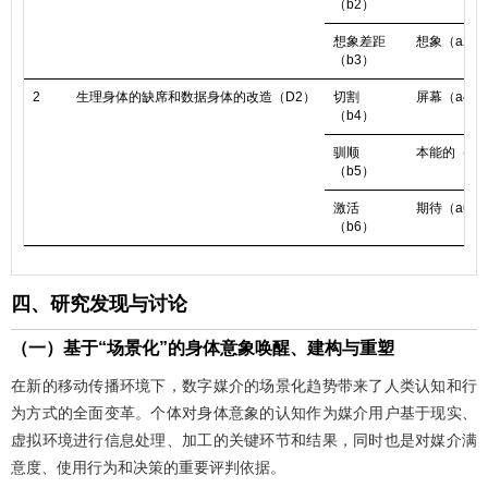
（b2）
想象差距
想象（a27
（b3）
2
生理身体的缺席和数据身体的改造（D2）
切割
屏幕（a41
（b4）
驯顺
本能的（a5
（b5）
激活
期待（a64
（b6）
四、研究发现与讨论
（一）基于“场景化”的身体意象唤醒、建构与重塑
在新的移动传播环境下，数字媒介的场景化趋势带来了人类认知和行
为方式的全面变革。个体对身体意象的认知作为媒介用户基于现实、
虚拟环境进行信息处理、加工的关键环节和结果，同时也是对媒介满
意度、使用行为和决策的重要评判依据。