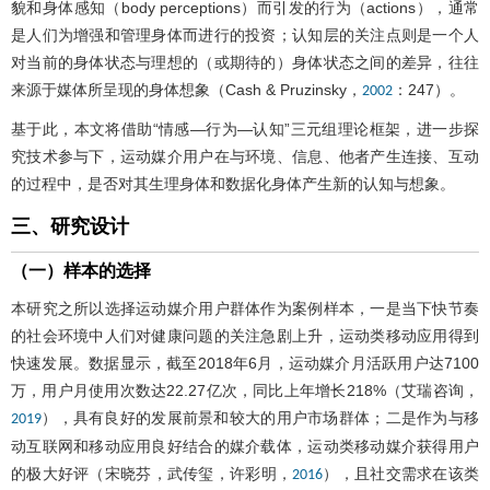
貌和身体感知（body perceptions）而引发的行为（actions），通常
是人们为增强和管理身体而进行的投资；认知层的关注点则是一个人
对当前的身体状态与理想的（或期待的）身体状态之间的差异，往往
来源于媒体所呈现的身体想象（Cash & Pruzinsky，
：247）。
2002
基于此，本文将借助“情感—行为—认知”三元组理论框架，进一步探
究技术参与下，运动媒介用户在与环境、信息、他者产生连接、互动
的过程中，是否对其生理身体和数据化身体产生新的认知与想象。
三、研究设计
（一）样本的选择
本研究之所以选择运动媒介用户群体作为案例样本，一是当下快节奏
的社会环境中人们对健康问题的关注急剧上升，运动类移动应用得到
快速发展。数据显示，截至2018年6月，运动媒介月活跃用户达7100
万，用户月使用次数达22.27亿次，同比上年增长218%（艾瑞咨询，
），具有良好的发展前景和较大的用户市场群体；二是作为与移
2019
动互联网和移动应用良好结合的媒介载体，运动类移动媒介获得用户
的极大好评（宋晓芬，武传玺，许彩明，
），且社交需求在该类
2016