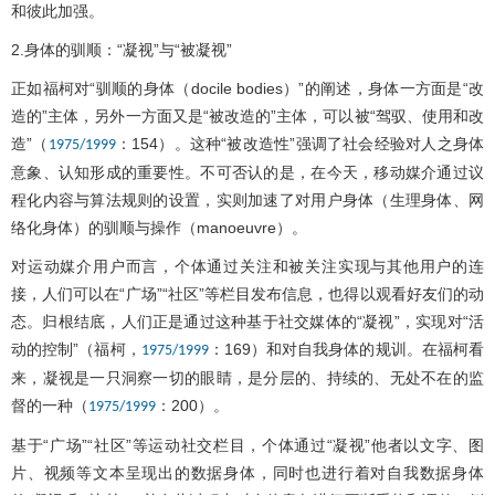
和彼此加强。
2.身体的驯顺：“凝视”与“被凝视”
正如福柯对“驯顺的身体（docile bodies）”的阐述，身体一方面是“改
造的”主体，另外一方面又是“被改造的”主体，可以被“驾驭、使用和改
造”（
：154）。这种“被改造性”强调了社会经验对人之身体
1975/1999
意象、认知形成的重要性。不可否认的是，在今天，移动媒介通过议
程化内容与算法规则的设置，实则加速了对用户身体（生理身体、网
络化身体）的驯顺与操作（manoeuvre）。
对运动媒介用户而言，个体通过关注和被关注实现与其他用户的连
接，人们可以在“广场”“社区”等栏目发布信息，也得以观看好友们的动
态。归根结底，人们正是通过这种基于社交媒体的“凝视”，实现对“活
动的控制”（福柯，
：169）和对自我身体的规训。在福柯看
1975/1999
来，凝视是一只洞察一切的眼睛，是分层的、持续的、无处不在的监
督的一种（
：200）。
1975/1999
基于“广场”“社区”等运动社交栏目，个体通过“凝视”他者以文字、图
片、视频等文本呈现出的数据身体，同时也进行着对自我数据身体