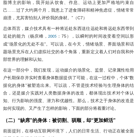
脂博主的影响，我开始从饮食、作息、运动上更加严格地约束自
己……过了大约两个月，我患上了进食障碍和精神焦虑症，情绪常常
崩溃，尤其害怕别人评价我的身材。”（C7）
总体而言，媒介技术具有一种将近处东西送往远处和将远处东西带到
近处的能力（杨庆峰，
：75），以瞬时的时间改变着空间以形
2005
成“场景化的无处不在”。可以说，在今天，情绪场景、界面场景和话
题场景充斥在人们虚拟社交的各个角落，重新定义着人们对自我和外
部世界的理解和认知。
在这一部分中，我们发现，运动媒介的场景化、监督、记录属性给用
户长期保存并实时查看身体数据提供了可能，在这一过程中，个体“数
据化的身体”被塑造出来。可以说，不管是技术经验与生理身体的结
合，还是媒介实践对人类数据身体的改造，都体现出技术对个体认
知、行为影响的强度、潜力和优越性。那么，技术之于身体的改造是
如何实现的、又产生了怎样的影响，下面的部分将着重讨论。
（二）“缺席”的身体：被切割、驯顺，却“更加鲜活”
前面提到，在移动互联网环境下，人们的日常生活、行动正在被全面