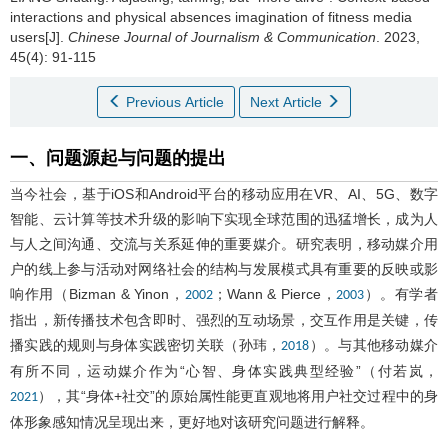
interactions and physical absences imagination of fitness media
users[J].
Chinese Journal of Journalism & Communication
. 2023,
45(4): 91-115
Previous Article
Next Article
一、问题源起与问题的提出
当今社会，基于iOS和Android平台的移动应用在VR、AI、5G、数字
智能、云计算等技术升级的影响下实现全球范围的迅猛增长，成为人
与人之间沟通、交流与关系延伸的重要媒介。研究表明，移动媒介用
户的线上参与活动对网络社会的结构与发展模式具有重要的反映或影
响作用（Bizman & Yinon，
；Wann & Pierce，
）。有学者
2002
2003
指出，新传播技术包含即时、强烈的互动场景，交互作用是关键，传
播实践的规则与身体实践密切关联（孙玮，
）。与其他移动媒介
2018
有所不同，运动媒介作为“心智、身体实践典型经验”（付若岚，
），其“身体+社交”的原始属性能更直观地将用户社交过程中的身
2021
体形象感知情况呈现出来，更好地对该研究问题进行解释。