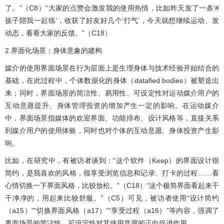
了。”（C8）“大家的点赞会激发我的使用热情，比如昨天发了一条‘#
孩子陪我一起练’，收获了好友好几个‘打气’，今天就想继续运动、发
动态，看看大家的反馈。”（C18）
2.界面化场景：身体意象的建构
媒介的使用界面场景在行为层面上是生理身体与技术经验开始结合的
基础，在此过程中，个体数据化的身体（datafied bodies）被塑造出
来；同时，界面场景的简洁性、易用性、可设定性对运动媒介用户的
互动意愿提升、身体管理投资的增加产生一定的影响。在运动媒介
中，界面场景指媒体的欢迎界面、功能排布、设计风格等，直接关系
到媒介用户的使用体验，同时也对个体的互动意愿、身体投资产生影
响。
比如，在研究中，有被访者谈到：“这个软件（Keep）的界面设计很
简约，是我喜欢的风格，很享受浏览信息和记录、打卡的过程……看
心情切换一下界面风格，比较放松。”（C18）“这个极简界面看起来干
干净净的，用起来比较舒服。”（C5）可见，被访者使用“设计简约
（a15）”“切换界面风格（a17）”“享受过程（a16）”等内容，强调了
界面场景的简洁性、可设定性对其使用意愿的正向促进作用。