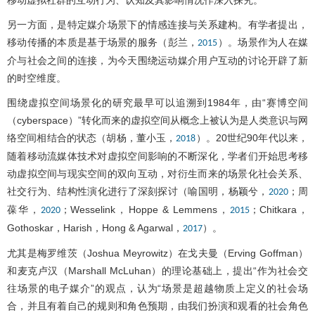
另一方面，是特定媒介场景下的情感连接与关系建构。有学者提出，
移动传播的本质是基于场景的服务（彭兰，
）。场景作为人在媒
2015
介与社会之间的连接，为今天围绕运动媒介用户互动的讨论开辟了新
的时空维度。
围绕虚拟空间场景化的研究最早可以追溯到1984年，由“赛博空间
（cyberspace）”转化而来的虚拟空间从概念上被认为是人类意识与网
络空间相结合的状态（胡杨，董小玉，
）。20世纪90年代以来，
2018
随着移动流媒体技术对虚拟空间影响的不断深化，学者们开始思考移
动虚拟空间与现实空间的双向互动，对衍生而来的场景化社会关系、
社交行为、结构性演化进行了深刻探讨（喻国明，杨颖兮，
；周
2020
葆华，
；Wesselink，Hoppe & Lemmens，
；Chitkara，
2020
2015
Gothoskar，Harish，Hong & Agarwal，
）。
2017
尤其是梅罗维茨（Joshua Meyrowitz）在戈夫曼（Erving Goffman）
和麦克卢汉（Marshall McLuhan）的理论基础上，提出“作为社会交
往场景的电子媒介”的观点，认为“场景是超越物质上定义的社会场
合，并且有着自己的规则和角色预期，由我们扮演和观看的社会角色