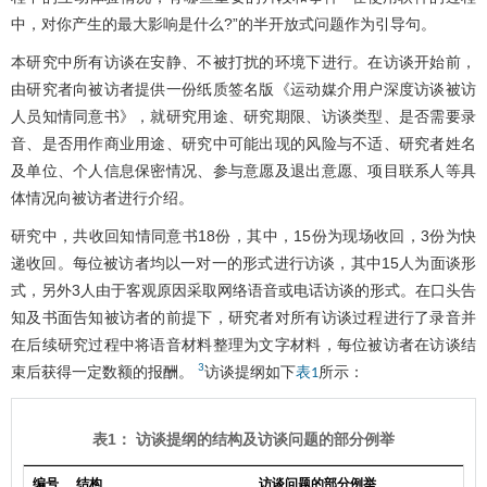
中，对你产生的最大影响是什么?”的半开放式问题作为引导句。
本研究中所有访谈在安静、不被打扰的环境下进行。在访谈开始前，
由研究者向被访者提供一份纸质签名版《运动媒介用户深度访谈被访
人员知情同意书》，就研究用途、研究期限、访谈类型、是否需要录
音、是否用作商业用途、研究中可能出现的风险与不适、研究者姓名
及单位、个人信息保密情况、参与意愿及退出意愿、项目联系人等具
体情况向被访者进行介绍。
研究中，共收回知情同意书18份，其中，15份为现场收回，3份为快
递收回。每位被访者均以一对一的形式进行访谈，其中15人为面谈形
式，另外3人由于客观原因采取网络语音或电话访谈的形式。在口头告
知及书面告知被访者的前提下，研究者对所有访谈过程进行了录音并
在后续研究过程中将语音材料整理为文字材料，每位被访者在访谈结
3
束后获得一定数额的报酬。
访谈提纲如下
所示：
表1
表1： 访谈提纲的结构及访谈问题的部分例举
编号
结构
访谈问题的部分例举