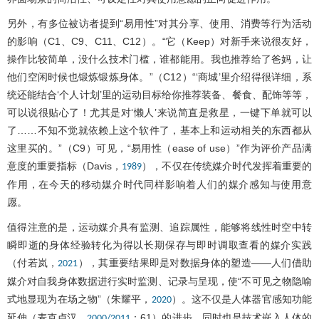
另外，有多位被访者提到“易用性”对其分享、使用、消费等行为活动
的影响（C1、C9、C11、C12）。“它（Keep）对新手来说很友好，
操作比较简单，没什么技术门槛，谁都能用。我也推荐给了爸妈，让
他们空闲时候也锻炼锻炼身体。”（C12）“‘商城’里介绍得很详细，系
统还能结合‘个人计划’里的运动目标给你推荐装备、餐食、配饰等等，
可以说很贴心了！尤其是对‘懒人’来说简直是救星，一键下单就可以
了……不知不觉就依赖上这个软件了，基本上和运动相关的东西都从
这里买的。”（C9）可见，“易用性（ease of use）”作为评价产品满
意度的重要指标（Davis，
），不仅在传统媒介时代发挥着重要的
1989
作用，在今天的移动媒介时代同样影响着人们的媒介感知与使用意
愿。
值得注意的是，运动媒介具有监测、追踪属性，能够将线性时空中转
瞬即逝的身体经验转化为得以长期保存与即时调取查看的媒介实践
（付若岚，
），其重要结果即是对数据身体的塑造——人们借助
2021
媒介对自我身体数据进行实时监测、记录与呈现，使“不可见之物隐喻
式地显现为在场之物”（朱耀平，
）。这不仅是人体器官感知功能
2020
延伸（麦克卢汉，
：61）的进步，同时也是技术嵌入人体的
2000/2011