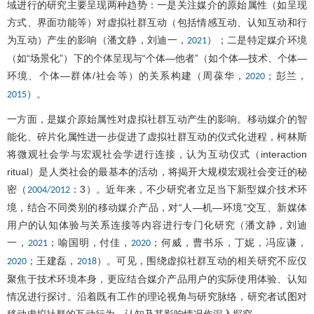
域进行的研究主要呈现两种趋势：一是关注媒介的原始属性（如呈现
方式、界面功能等）对虚拟社群互动（包括情感互动、认知互动和行
为互动）产生的影响（潘文静，刘迪一，
）；二是特定媒介环境
2021
（如“场景化”）下的个体呈现与“个体—他者”（如个体—技术、个体—
环境、个体—群体/社会等）的关系构建（周葆华，
；彭兰，
2020
）。
2015
一方面，是媒介原始属性对虚拟社群互动产生的影响。移动媒介的智
能化、碎片化属性进一步促进了虚拟社群互动的仪式化进程，柯林斯
将微观社会学与宏观社会学进行连接，认为互动仪式（interaction
ritual）是人类社会的最基本的活动，将揭开大规模宏观社会变迁的秘
密（
：3）。近年来，不少研究者立足当下新型媒介技术环
2004/2012
境，结合不同类别的移动媒介产品，对“人—机—环境”交互、新媒体
用户的认知体验与关系连接等内容进行专门化研究（潘文静，刘迪
一，
；喻国明，付佳，
；何威，曹书乐，丁妮，冯应谦，
2021
2020
；王建磊，
）。可见，围绕虚拟社群互动的相关研究不应仅
2020
2018
聚焦于技术环境本身，更应结合媒介产品用户的实际使用体验、认知
情况进行探讨。沿着既有工作的理论视角与研究脉络，研究者试图对
移动虚拟社群的互动行为、认知及其影响情况作深入探究。