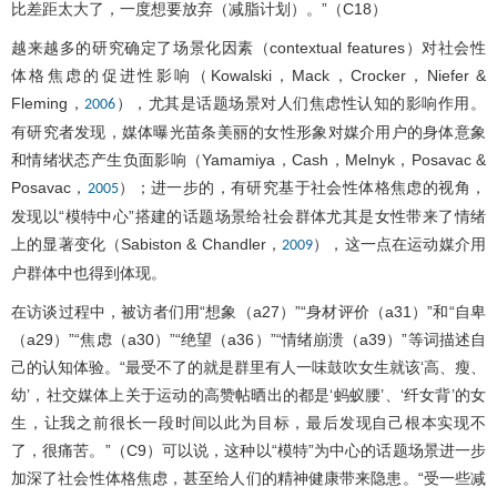
比差距太大了，一度想要放弃（减脂计划）。”（C18）
越来越多的研究确定了场景化因素（contextual features）对社会性
体格焦虑的促进性影响（Kowalski，Mack，Crocker，Niefer &
Fleming，
），尤其是话题场景对人们焦虑性认知的影响作用。
2006
有研究者发现，媒体曝光苗条美丽的女性形象对媒介用户的身体意象
和情绪状态产生负面影响（Yamamiya，Cash，Melnyk，Posavac &
Posavac，
）；进一步的，有研究基于社会性体格焦虑的视角，
2005
发现以“模特中心”搭建的话题场景给社会群体尤其是女性带来了情绪
上的显著变化（Sabiston & Chandler，
），这一点在运动媒介用
2009
户群体中也得到体现。
在访谈过程中，被访者们用“想象（a27）”“身材评价（a31）”和“自卑
（a29）”“焦虑（a30）”“绝望（a36）”“情绪崩溃（a39）”等词描述自
己的认知体验。“最受不了的就是群里有人一味鼓吹女生就该‘高、瘦、
幼’，社交媒体上关于运动的高赞帖晒出的都是‘蚂蚁腰’、‘纤女背’的女
生，让我之前很长一段时间以此为目标，最后发现自己根本实现不
了，很痛苦。”（C9）可以说，这种以“模特”为中心的话题场景进一步
加深了社会性体格焦虑，甚至给人们的精神健康带来隐患。“受一些减