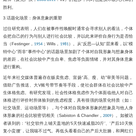
胜利。
3.话题化场景：身体意象的重塑
过往研究表明，人们在被事件性唤醒时通常会寻求别人的看法，个体
会把自己的行为与别人进行社会比较，并以此来评价自身行为是否恰
当（Festinger，
；Wills，
）。从“反思—认知”层来看，以“模
1954
1981
特中心”而非“事件中心”的话题场景加剧了个体对自我形象与想象身体
的差距，在社会比较中产生自卑、焦虑等负面情绪，并对其身体意象
进行重构。
近年来社交媒体普遍存在贩卖焦虑、宣扬“高、瘦、幼”审美等问题，
借助广告推送、大V账号带节奏等手段，使社会群体在社会比较中产
生体格焦虑。有研究发现，社会性体格焦虑作为个体面临他人对自己
体格进行评价时所体验到的焦虑程度，具有很强的场景化特质（如：
社交场景、运动场景等），与个体对自我身体形象的想象及与他人身
体形象的社会比较密切相关（Sabiston & Chandler，
）。如被访
2009
者谈到的：“社交软件上铺天盖地的‘5天快速减脂20斤’、‘产后10天恢
复小蛮腰’，让我喘不过气。再低头看看自己的产后大肚腩，和网红们