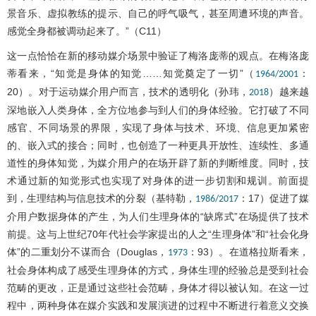
景音乐、虚拟教练的提示、自己的呼气吸气，甚至周遭环境的声音。
感觉全身都被调动起来了。”（C11）
这一点恰恰在新的移动媒介场景中验证了梅洛庞蒂的观点。在梅洛庞
蒂看来，“知觉是身体的知觉……知觉奠定了一切”（
：
1964/2001
20）。对于运动媒介用户而言，技术的透明化（孙玮，
）越来越
2018
深地嵌入人类身体，全方位地参与到人们的身体经验。它打破了不同
感官、不同场景的界限，实现了身体与技术、环境、信息更加紧密
的、嵌入式的接合；同时，也创造了一种更具开放性、连续性、多通
道性的身体知觉，为媒介用户的在场开辟了新的判断维度。同时，技
术通过新的知觉形式也实现了对身体的进一步切割和规训。前面提
到，生理结构与信息技术的分裂（基特勒，
：17）促进了媒
1986/2017
介用户数据身体的产生，为人们生理身体的“缺席式”在场提供了技术
前提。这与上世纪70年代社会学家提出的人之“生理身体”和“社会化身
体”的二重划分不谋而合（Douglas，
：93）。在道格拉斯看来，
1973
社会身体构成了感受生理身体的方式，身体生理的经验总是受到社会
范畴的更改，正是通过这些社会范畴，身体才得以被认知。在这一过
程中，两种身体在媒介实践和发展演进的过程中不断进行着意义交换