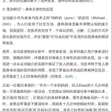
义，技术的优越性赋予了这种反复、循环以时刻发展的动力。
3.“更加鲜活”：身体主体性的反思
运动媒介作为身体与技术之间“纯粹的（pure）”的连结（Michael，
），为人们提供了社交互动、建构身体意象并调整认知的媒介
2000
场。前面提到，在技术的支持下，个体以切割、分解、汇合的方式开
辟出新的在场方式，并在“凝视”与“社会比较”中实现对自我身体的规训
和改造。
然而，在访谈资料的分析中，研究者发现，技术对媒介用户身体进行
切割、驯顺的同时，伴随着其对身体之主体性的追问和反思。这一发
现进一步从运动媒介的实践中验证了前人的观点，当技术终于使人摆
脱身体在场的面对面的局限，实现了梦寐以求的远距离精神交流后，
反而激发了人们对身体的渴望（刘海龙，
）。
2018
正如一位被访者谈到：“作为一个全职妈妈，玩儿Keep的十几分钟是
我一天里最期待的一项活动，它把我从琐碎的家庭任务中解脱出来，
真正做回‘我自己’，正视自己的身材和健康。通常是晚饭后的一个小
时，娃爸会带着娃下楼读绘本，我就有十几分钟的独处时间，刷刷软
件首页的‘热议话题’或‘百科知识’版块，算是个短暂的‘抽离’和‘寻找自