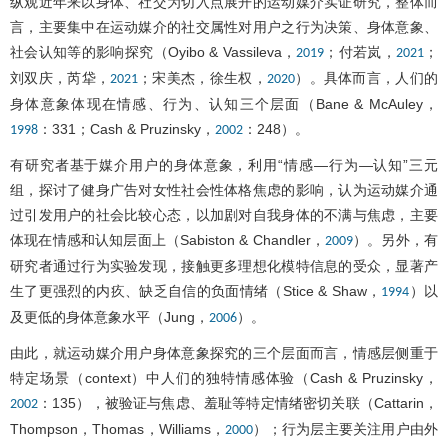
纵观近年来以身体、社交为切入点展开的运动媒介实证研究，整体而
言，主要集中在运动媒介的社交属性对用户之行为决策、身体意象、
社会认知等的影响探究（Oyibo & Vassileva，
；付若岚，
；
2019
2021
刘双庆，芮牮，
；宋美杰，徐生权，
）。具体而言，人们的
2021
2020
身体意象体现在情感、行为、认知三个层面（Bane & McAuley，
：331；Cash & Pruzinsky，
：248）。
1998
2002
有研究者基于媒介用户的身体意象，利用“情感—行为—认知”三元
组，探讨了健身广告对女性社会性体格焦虑的影响，认为运动媒介通
过引发用户的社会比较心态，以加剧对自我身体的不满与焦虑，主要
体现在情感和认知层面上（Sabiston & Chandler，
）。另外，有
2009
研究者通过行为实验发现，接触更多理想化模特信息的受众，显著产
生了更强烈的内疚、缺乏自信的负面情绪（Stice & Shaw，
）以
1994
及更低的身体意象水平（Jung，
）。
2006
由此，就运动媒介用户身体意象探究的三个层面而言，情感层侧重于
特定场景（context）中人们的独特情感体验（Cash & Pruzinsky，
：135），被验证与焦虑、羞耻等特定情绪密切关联（Cattarin，
2002
Thompson，Thomas，Williams，
）；行为层主要关注用户由外
2000