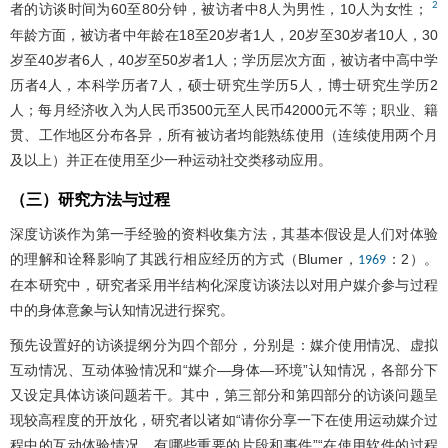
2
者的访谈时间为60至80分钟，被访者中8人为男性，10人为女性；
年龄方面，被访者中年龄在18至20岁者1人，20岁至30岁者10人，30
岁至40岁者6人，40岁至50岁者1人；学历层次方面，被访者中高中学
历者4人，本科学历者7人，硕士研究生学历5人，博士研究生学历2
人；每月经济收入为人民币3500元至人民币42000元不等；职业、籍
贯、工作地区分布各异，所有被访者均能熟练使用（连续使用两个月
及以上）并正在使用至少一种运动社交类移动应用。
（三）研究方法与过程
深度访谈作为第一手经验的资料收集方法，其基本假设是人们对体验
的理解和诠释影响了其践行相应经历的方式（Blumer，
：2）。
1969
在本研究中，研究者采用半结构化深度访谈法以对用户媒介参与过程
中的身体意象与认知情况进行探究。
预先设置好的访谈提纲分为四个部分，分别是：媒介使用情况、虚拟
互动情况、互动体验情况和“媒介—身体—环境”认知情况，各部分下
又设定具体访谈问题若干。其中，第三部分和第四部分的访谈问题呈
现较高程度的开放化，研究者以诸如“请你分享一下在使用运动媒介过
程中的互动体验情况，有哪些重要的片段和事件”“在使用软件的过程