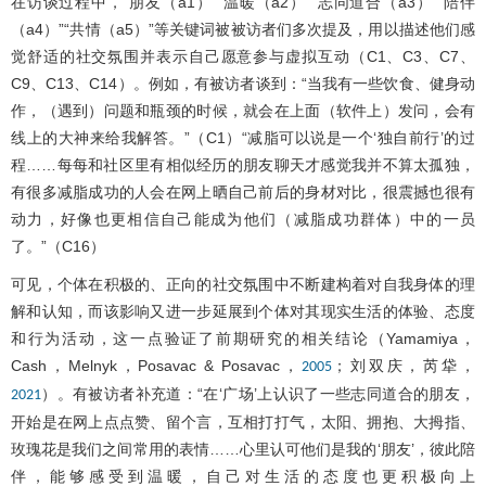
在访谈过程中，“朋友（a1）”“温暖（a2）”“志同道合（a3）”“陪伴
（a4）”“共情（a5）”等关键词被被访者们多次提及，用以描述他们感
觉舒适的社交氛围并表示自己愿意参与虚拟互动（C1、C3、C7、
C9、C13、C14）。例如，有被访者谈到：“当我有一些饮食、健身动
作，（遇到）问题和瓶颈的时候，就会在上面（软件上）发问，会有
线上的大神来给我解答。”（C1）“减脂可以说是一个‘独自前行’的过
程……每每和社区里有相似经历的朋友聊天才感觉我并不算太孤独，
有很多减脂成功的人会在网上晒自己前后的身材对比，很震撼也很有
动力，好像也更相信自己能成为他们（减脂成功群体）中的一员
了。”（C16）
可见，个体在积极的、正向的社交氛围中不断建构着对自我身体的理
解和认知，而该影响又进一步延展到个体对其现实生活的体验、态度
和行为活动，这一点验证了前期研究的相关结论（Yamamiya，
Cash，Melnyk，Posavac & Posavac，
；刘双庆，芮牮，
2005
）。有被访者补充道：“在‘广场’上认识了一些志同道合的朋友，
2021
开始是在网上点点赞、留个言，互相打打气，太阳、拥抱、大拇指、
玫瑰花是我们之间常用的表情……心里认可他们是我的‘朋友’，彼此陪
伴，能够感受到温暖，自己对生活的态度也更积极向上