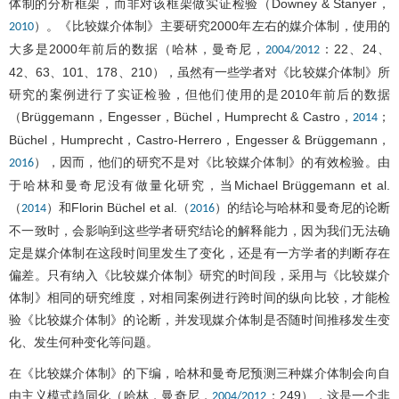
体制的分析框架，而非对该框架做实证检验（Downey & Stanyer，
）。《比较媒介体制》主要研究2000年左右的媒介体制，使用的
2010
大多是2000年前后的数据（哈林，曼奇尼，
：22、24、
2004/2012
42、63、101、178、210），虽然有一些学者对《比较媒介体制》所
研究的案例进行了实证检验，但他们使用的是2010年前后的数据
（Brüggemann，Engesser，Büchel，Humprecht & Castro，
；
2014
Büchel，Humprecht，Castro-Herrero，Engesser & Brüggemann，
），因而，他们的研究不是对《比较媒介体制》的有效检验。由
2016
于哈林和曼奇尼没有做量化研究，当Michael Brüggemann et al.
（
）和Florin Büchel et al.（
）的结论与哈林和曼奇尼的论断
2014
2016
不一致时，会影响到这些学者研究结论的解释能力，因为我们无法确
定是媒介体制在这段时间里发生了变化，还是有一方学者的判断存在
偏差。只有纳入《比较媒介体制》研究的时间段，采用与《比较媒介
体制》相同的研究维度，对相同案例进行跨时间的纵向比较，才能检
验《比较媒介体制》的论断，并发现媒介体制是否随时间推移发生变
化、发生何种变化等问题。
在《比较媒介体制》的下编，哈林和曼奇尼预测三种媒介体制会向自
由主义模式趋同化（哈林，曼奇尼，
：249），这是一个非
2004/2012