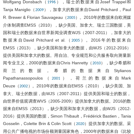
Wolfgang Donsbach（
），瑞士的数据来自Josef Trappel和
1996
Tanja Maniglio（
），加拿大的数据来自David Pritchard，Paul
2009
R. Brewer & Florian Sauvageau（
）。2010年的数据来自欧洲媒
2005
介体制调查EMSS（2010），缺少美国、加拿大、瑞士三国数据，美
国和瑞士的数据来自世界新闻业调查WJS（2007-2011），加拿大的
数据来自David Pritchard et al.（
）。2016年的数据来自
2005
EMSS（2013），缺少美国和加拿大的数据，由WJS（2012-2016）
提供美国和加拿大的数据。用自治、专业规范和公共服务取向测量新
闻专业主义，2000的数据来自Chris Hanretty（
），缺少希腊和
2010
荷兰的数据，希腊的数据来自Stylianos
Papathanassopoulos（
），荷兰的数据来自Mark
2001
Deuze（
）。2010年的数据来自EMSS（2010），缺少美国、加
2002
拿大、瑞士的数据，由WJS（2007-2011）提供美国和瑞士的数据，
由世界价值观调查WVS（2005-2009）提供加拿大的数据。2016的数
据来自EMSS（2013），缺少美国和加拿大的数据，由WJS（2012-
2016）提供美国的数据，Simon Thibault，Frédérick Bastien，Tania
Gosselin，Colette Brin & Colin Scott（
）提供加拿大的数据。采
2020
用公共广播电视的市场份额测量国家角色，2000年的数据来自《比较