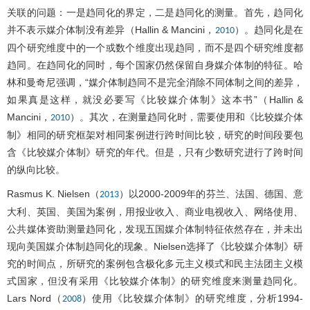
关联的问题：一是趋同化的界定，二是趋同化的测量。首先，趋同化
并不表示媒介体制没有差异（Hallin & Mancini，
）。趋同化是在
2010
四个研究维度中的一个或数个维度出现趋同，而不是四个研究维度都
趋同。在趋同化的同时，每个国家仍然保留自身媒介体制的特征。哈
林和曼奇尼强调，“媒介体制趋同不是完全消除不同体制之间的差异，
如果真是这样，就没必要写《比较媒介体制》这本书”（Hallin &
Mancini，
）。其次，在测量趋同化时，需要使用和《比较媒介体
2010
制》相同的研究框架对相同案例进行跨时间比较，研究的时间段要包
含《比较媒介体制》研究的年代。但是，只有少数研究进行了跨时间
的纵向比较。
Rasmus K. Nielsen（
）以2000-2009年的芬兰、法国、德国、意
2013
大利、英国、美国为案例，用报业收入、商业电视收入、网络使用、
公共媒体资助测量趋同化，发现五国媒介体制特征依然存在，并未出
现向美国媒介体制趋同化的现象。Nielsen选择了《比较媒介体制》研
究的时间点，所研究的案例包含极化多元主义模式和民主法团主义模
式国家，但没有采用《比较媒介体制》的研究维度来测量趋同化。
Lars Nord（
）使用《比较媒介体制》的研究维度，分析1994-
2008