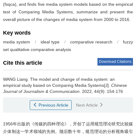
(fsqca), and finds five media system models based on the empirical
test of Comparing Media Systems, summarize and present the
overall picture of the changes of media system from 2000 to 2016.
Key words
media system
/
ideal type
/
comparative research
/
fuzzy
set qualitative comparative analysis
Download Citations
Cite this article
WANG Liang
.
The model and change of media system: an
empirical study based on Comparing Media Systems[J].
Chinese
Journal of Journalism & Communication
. 2022, 44(9): 154-176
Previous Article
Next Article
1956年出版的《传媒的四种理论》，开创了运用规范理论研究比较媒
介体制这一学术领域的先例。随后数十年，规范理论的分析视角吸引