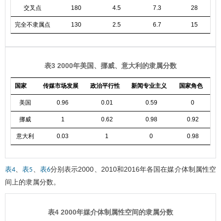
交叉点
180
4.5
7.3
28
完全不隶属点
130
2.5
6.7
15
表3 2000年美国、挪威、意大利的隶属分数
国家
传媒市场发展
政治平行性
新闻专业主义
国家角色
美国
0.96
0.01
0.59
0
挪威
1
0.62
0.98
0.92
意大利
0.03
1
0
0.98
、
、
分别表示2000、2010和2016年各国在媒介体制属性空
表4
表5
表6
间上的隶属分数。
表4 2000年媒介体制属性空间的隶属分数