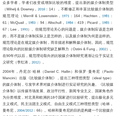
众多学者，学者们改变或增加比较的维度，提出新的媒介体制类型
（Mihelj & Downey，
：14），不断修正和丰富比较媒介体制的
2016
规范理论（Merrill & Lowenstein，
：164；Hachten，
：
1971
1981
61；McQuail，
：94；Altschull，
：419；Picard，
：
1983
1984
1985
67；Lee，
）。但规范理论关心的问题是，媒介体制应该是怎样
1993
的，而不是媒介体制实际上是怎样的，以及媒介体制为何是这样的。
规范理论是在规定媒介体制，而非描述和解释媒介体制。因此，规范
理论取向的比较媒介体制研究缺乏解释力（Ostini & Fung，
）。
2002
在90年代以后，规范理论取向的比较媒介体制研究逐渐让位于实证主
义研究（李红涛，
）。
2012
2004年，丹尼尔·哈林（Daniel C. Hallin）和保罗·曼奇尼（Paolo
Mancini）出版《比较媒介体制》，提出三种理想类型（ideal type）
的媒介体制，引发学术界对媒介体制进行实证研究的兴趣。《比较媒
介体制》以传媒市场发展、政治平行性、新闻专业主义、国家角色作
为分类维度，对北美和欧洲的18个国家进行比较研究，提出极化多元
主义模式、民主法团主义模式、自由主义模式三种理想类型（哈林，
曼奇尼，
：66）。哈林和曼奇尼的目的是构建一个比较媒介
2004/2012