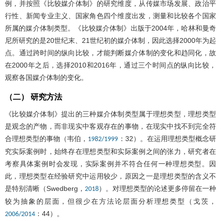
例，并按照《比较媒介体制》的研究维度，从传媒市场发展、政治平
行性、新闻专业主义、国家角色四个维度出发，测量和比较各个国家
所属的媒介体制类型。《比较媒介体制》出版于2004年，哈林和曼奇
尼所研究的是20世纪末、21世纪初的媒介体制，因此选择2000年为起
点。通过跨时间的纵向比较，才能判断媒介体制的变化和趋同化，故
在2000年之后，选择2010和2016年，通过三个时间点的纵向比较，
观察各国媒介体制的变化。
（二） 研究方法
《比较媒介体制》提出的三种媒介体制类型属于理想类型，理想类型
是观念的产物，而非现实中客观存在的事物，在现实中找不到完全符
合理想类型的事物（韦伯，
：32）。在运用理想类型概念研
1982/1999
究实际案例时，始终存在理想类型和实际案例之间的张力，研究者在
考察具体案例时会发现，实际案例并不符合任何一种理想类型。因
此，理想类型在经验研究中运用较少，原因之一是理想类型的含义不
是特别清晰（Swedberg，
）。对理想类型的论述更多停留在一种
2018
较为抽象的层面，但很少在方法论层面分析理想类型（戈茨，
：44）。
2006/2014