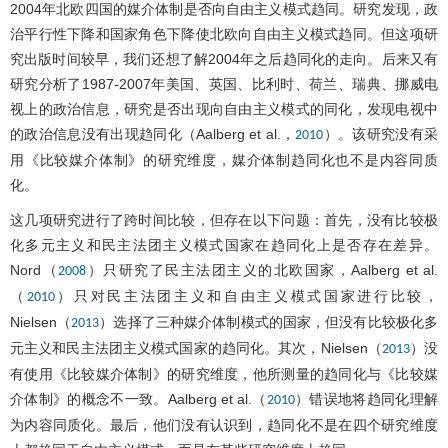
2004年北欧四国的媒介体制是否向自由主义模式趋同。研究发现，政
治平行性下降和国家角色下降使北欧向自由主义模式趋同。但这项研
究出版时间较早，我们还想了解2004年之后趋同化的走向。后来又有
研究分析了1987-2007年美国、英国、比利时、荷兰、瑞典、挪威电
视上的政治信息，研究是否出现向自由主义模式的同化，发现电视中
的政治信息没有出现趋同化（Aalberg et al.，
）。该研究没有采
2010
用《比较媒介体制》的研究维度，媒介体制趋同化也不是内容同质
化。
这几项研究进行了跨时间比较，但存在以下问题：首先，没有比较极
化多元主义和民主法团主义模式国家在趋同化上是否存在差异。
Nord（
）只研究了民主法团主义的北欧国家，Aalberg et al.
2008
（
）只对民主法团主义和自由主义模式国家进行比较，
2010
Nielsen（
）选择了三种媒介体制模式的国家，但没有比较极化多
2013
元主义和民主法团主义模式国家的趋同化。其次，Nielsen（
）没
2013
有使用《比较媒介体制》的研究维度，他所测量的趋同化与《比较媒
介体制》的概念不一致。Aalberg et al.（
）错误地将趋同化理解
2010
为内容同质化。最后，他们没有认识到，趋同化不是在四个研究维度