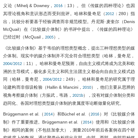
义论（Mihelj & Downey，
：13）。但《传媒的四种理论》也因
2016
其理论视角和意识形态而受到批评。哈林和曼奇尼（
：280）指
2012
出，比较分析要基于经验调查而非规范模型。丹尼斯·麦奎尔（Denis
McQuail）在《比较媒介体制》的书评中提出，《传媒的四种理论》
已经过时（McQuail，
）。
2005
《比较媒介体制》基于韦伯的理想类型概念，提出三种理想类型的媒
介体制。现实中的媒介体制并不完全符合理想类型（哈林，曼奇尼，
：11）。哈林和曼奇尼预测，自由主义模式将成为北美和欧
2004/2012
洲的主导模式，极化多元主义和民主法团主义都会向自由主义模式趋
同（哈林，曼奇尼，
：249）。哈林和曼奇尼的研究属于理
2004/2012
论建构而非假设检验（Hallin & Mancini，
），他们主要从思辨的
2010
视角考察媒介体制（方振武，韦路，
），没有对媒介体制分类和
2021b
趋同化、各国对理想类型媒介体制的隶属度等论断做量化研究。
Brüggemann et al.（
）和Büchel et al.（
）对《比较媒介体
2014
2016
制》作了重要推进。Brüggemann et al.（
）使用和《比较媒介体
2014
制》相同的案例（不包括加拿大），测量2010年前后各案例在四个研
究维度上的数据，通过聚类分析得出北部、中部、西部、南部四种媒