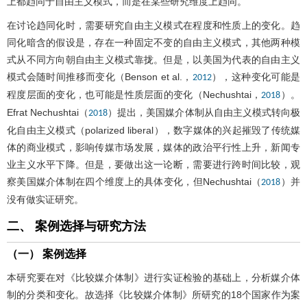
上都趋同于自由主义模式，而是在某些研究维度上趋同。
在讨论趋同化时，需要研究自由主义模式在程度和性质上的变化。趋
同化暗含的假设是，存在一种固定不变的自由主义模式，其他两种模
式从不同方向朝自由主义模式靠拢。但是，以美国为代表的自由主义
模式会随时间推移而变化（Benson et al.，
），这种变化可能是
2012
程度层面的变化，也可能是性质层面的变化（Nechushtai，
）。
2018
Efrat Nechushtai（
）提出，美国媒介体制从自由主义模式转向极
2018
化自由主义模式（polarized liberal），数字媒体的兴起摧毁了传统媒
体的商业模式，影响传媒市场发展，媒体的政治平行性上升，新闻专
业主义水平下降。但是，要做出这一论断，需要进行跨时间比较，观
察美国媒介体制在四个维度上的具体变化，但Nechushtai（
）并
2018
没有做实证研究。
二、 案例选择与研究方法
（一） 案例选择
本研究要在对《比较媒介体制》进行实证检验的基础上，分析媒介体
制的分类和变化。故选择《比较媒介体制》所研究的18个国家作为案