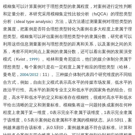
模糊集可以计算案例对于理想类型的隶属程度，对案例进行定性判断
和定量分析。本研究采用模糊集定性比较分析（fsQCA）的理想类型
分析（ideal type analysis）方法，该方法通过测量案例对理想类型的
隶属度，把案例是否符合理想类型转化为案例在多大程度上隶属于理
想类型。模糊集可以评估案例在理想类型中的隶属分数，研究者可以
利用这些信息测量案例与理想类型的距离和关系，以及案例之间的关
系，考察不同时间点上案例的隶属分数，还可以看出案例的发展演变
模式（Kvist，
）。哈林和曼奇尼提出，他们的媒介体制分类属于
1999
理想类型，每个案例只是在一定程度上属于相应的理想类型（哈林，
曼奇尼，
：11）。三种媒介体制代表四个研究维度的不同组
2004/2012
合方式，例如，自由主义模式表示高水平的传媒市场发展、低水平的
政治平行性、高水平的新闻专业主义和低水平的国家角色的组合。但
是，高水平和低水平的定义和标准存在模糊性，很难对高水平和低水
平给出清晰的定义和测量标准。模糊集将这一问题转换成案例在何种
程度上隶属于某一维度，0表示完全不隶属于该维度，1表示完全隶属
于该维度，0.5表示案例处在隶属和不隶属的模糊状态。从0.5到1，案
例越来越符合该标准，从0.5到0，案例越来越不符合该标准。计算和
比较各个案例在四个维度上的得分，可以将案例划分到相应的理想类