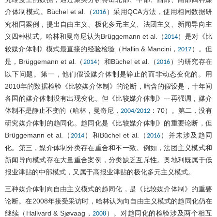
介体制模式。Büchel et al.（
）采用QCA方法，使用相同数据研
2016
究相同案例，提出自由主义、极化多元主义、法团主义、新闻导向主
义四种模式。哈林和曼奇尼认为Brüggemann et al.（
）是对《比
2014
较媒介体制》模式最直接的经验检验（Hallin & Mancini，
）。但
2017
是，Brüggemann et al.（
）和Büchel et al.（
）的研究存在
2014
2016
以下问题。第一，他们假设媒介体制是静止的而非动态变化的。用
2010年的数据检验《比较媒介体制》的论断，暗含的假设是，十年间
各国的媒介体制没有出现变化。但《比较媒介体制》一再强调，媒介
体制不是静止不变的（哈林，曼奇尼，
：70）。第二，没有
2004/2012
研究媒介体制的趋同化。趋同化是《比较媒介体制》的重要论断，但
Brüggemann et al.（
）和Büchel et al.（
）并未涉及趋同
2014
2016
化。第三，媒介体制分类存在重合和不一致。例如，法团主义模式和
新闻导向模式存在大量重合案例，分类缺乏互斥性。奥地利既属于低
报业津贴的中部模式，又属于高报业津贴的极化多元主义模式。
三种媒介体制向自由主义模式的趋同化，是《比较媒介体制》的重要
论断。在2008年接受采访时，哈林认为向自由主义模式的趋同化仍在
继续（Hallvard & Sjøvaag，
）。对趋同化的检验涉及两个相互
2008