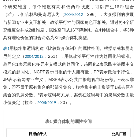
个研究维度，每个维度有高和低两种状态，可以产生16种组合
4
（2
），但哈林和曼奇尼认为（
：296），大众报刊的发展
2004/2012
与新闻专业主义正相关，政治平行性与国家角色正相关。通过将4个研
究维度合并成2组维度，属性空间从16下降到4。在4种组合中，将3种
具有理论价值的组合命名为3种媒介体制类型。
用模糊集逻辑构建《比较媒介体制》的属性空间。根据哈林和曼奇
表1
尼的定义（
：251），用低政治平行性作为趋同化的标准。
2004/2012
趋同化1表示极化多元主义模式的趋同化，趋同化2表示民主法团主义
模式的趋同化。NCPT表示日报的千人拥有量，PP表示政治平行性，
JP表示新闻专业主义，MSPB表示公共广播电视市场份额。~表示非
集，即不属于原有集合的那部分集合，模糊集中的非集等于1减去原有
集合的隶属分数。*表示逻辑与关系，案例在逻辑与中的隶属分数由最
小值决定（拉金，
：20）。
2008/2019
表1 媒介体制的属性空间
日报的千人
公共广播