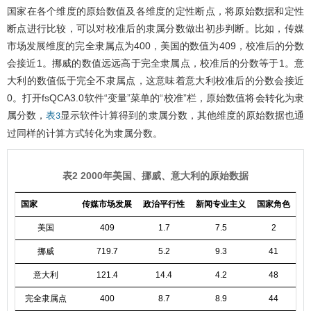
国家在各个维度的原始数值及各维度的定性断点，将原始数据和定性
断点进行比较，可以对校准后的隶属分数做出初步判断。比如，传媒
市场发展维度的完全隶属点为400，美国的数值为409，校准后的分数
会接近1。挪威的数值远远高于完全隶属点，校准后的分数等于1。意
大利的数值低于完全不隶属点，这意味着意大利校准后的分数会接近
0。打开fsQCA3.0软件“变量”菜单的“校准”栏，原始数值将会转化为隶
属分数，
显示软件计算得到的隶属分数，其他维度的原始数据也通
表3
过同样的计算方式转化为隶属分数。
表2 2000年美国、挪威、意大利的原始数据
国家
传媒市场发展
政治平行性
新闻专业主义
国家角色
美国
409
1.7
7.5
2
挪威
719.7
5.2
9.3
41
意大利
121.4
14.4
4.2
48
完全隶属点
400
8.7
8.9
44