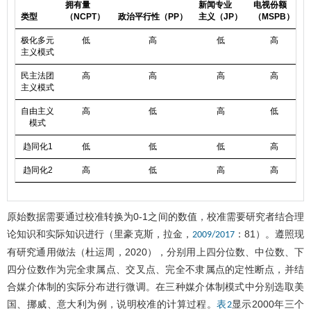
拥有量
新闻专业
电视份额
类型
（NCPT）
政治平行性（PP）
主义（JP）
（MSPB）
极化多元
低
高
低
高
主义模式
民主法团
高
高
高
高
主义模式
自由主义
高
低
高
低
模式
趋同化1
低
低
低
高
~
趋同化2
高
低
高
高
原始数据需要通过校准转换为0-1之间的数值，校准需要研究者结合理
论知识和实际知识进行（里豪克斯，拉金，
：81）。遵照现
2009/2017
有研究通用做法（杜运周，2020），分别用上四分位数、中位数、下
四分位数作为完全隶属点、交叉点、完全不隶属点的定性断点，并结
合媒介体制的实际分布进行微调。在三种媒介体制模式中分别选取美
国、挪威、意大利为例，说明校准的计算过程。
显示2000年三个
表2