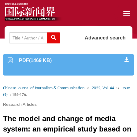
Toggl
navig
Advanced search
PDF(1469 KB)
Chinese Journal of Journalism & Communication
››
2022, Vol. 44
››
Issue
(9)
: 154-176.
Research Articles
The model and change of media
system: an empirical study based on