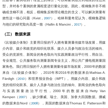
型，并对各个案例的隶属程度进行量化比较。因此，模糊集并非不精
确或含糊不清，相反，模糊集反映理论概念的含义，可以解决测量有
效性这一核心问题（Kvist，
）。哈林和曼奇尼认为，模糊集逻辑
2007
与他们的研究取向高度一致（Hallin & Mancini，
）。
2017
（三） 数据来源
《比较媒介体制》主要用日报的千人拥有量测量传媒市场发展，用媒
介内容、媒介和政党的组织化联系、媒介人员参与政治生活的倾向、
受众的党派性、新闻业的角色取向与实践测量政治平行性，用自治、
专业规范、公共服务取向测量新闻专业主义，用公共广播电视测量国
家角色。我们用日报的千人拥有量测量传媒市场发展，2000年的数据
来自《比较媒介体制》，2010年和2016年的数据来自Mathias A.
Färdigh（
）和世界报业协会（WPT）。用媒介内容、媒介和政
2010
党的组织化联系、媒介人员参与政治生活的倾向、新闻业的角色取向
与实践测量政治平行性，2000年的数据来自Hetty Van
Kempen（
），缺少挪威、瑞士、美国、加拿大四国数据。挪威
2007
的数据来自Nord（
），美国的数据来自Thomas E. Patterson和
2008