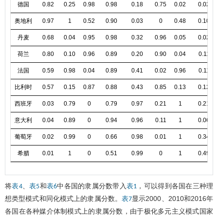
德国
0.82
0.25
0.98
0.98
0.18
0.75
0.02
0.02
奥地利
0.97
1
0.52
0.90
0.03
0
0.48
0.10
丹麦
0.68
0.04
0.95
0.98
0.32
0.96
0.05
0.02
荷兰
0.80
0.10
0.96
0.89
0.20
0.90
0.04
0.11
法国
0.59
0.98
0.04
0.89
0.41
0.02
0.96
0.11
比利时
0.57
0.15
0.87
0.88
0.43
0.85
0.13
0.12
西班牙
0.03
0.79
0
0.79
0.97
0.21
1
0.21
意大利
0.04
0.89
0
0.94
0.96
0.11
1
0.06
葡萄牙
0.02
0.99
0
0.66
0.98
0.01
1
0.34
希腊
0.01
1
0
0.51
0.99
0
1
0.49
将
、
和
中各国的隶属分数带入
，可以得到各国在三种理
表4
表5
表6
表1
想类型模式和同化模式上的隶属分数。
显示2000、2010和2016年
表7
各国在各种媒介体制模式上的隶属分数，由于极化多元主义模式国家