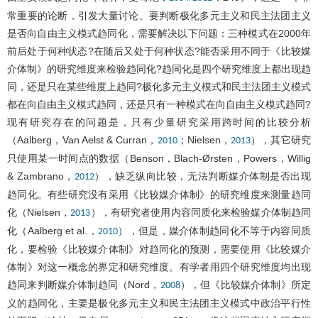
常重要的论断，引发大量讨论。要判断极化多元主义和民主法团主义
是否向自由主义模式趋同化，需要解决以下问题：三种模式在2000年
前后处于何种状态?在随后又处于何种状态?能否采用不同于《比较媒
介体制》的研究维度来检验趋同化?趋同化是四个研究维度上都出现趋
同，还是只在某些维度上趋同?极化多元主义模式和民主法团主义模式
都在向自由主义模式趋同，还是只有一种模式在向自由主义模式趋同?
现有研究存在的问题是，只有少量研究采用跨时间的比较分析
（Aalberg，Van Aelst & Curran，
；Nielsen，
），其它研究
2010
2013
只使用某一时间点的数据（Benson，Blach-Ørsten，Powers，Willig
& Zambrano，
），缺乏纵向比较，无法判断媒介体制是否出现
2012
趋同化。有些研究没有采用《比较媒介体制》的研究维度来测量趋同
化（Nielsen，
），有研究者使用内容同质化来检验媒介体制趋同
2013
化（Aalberg et al.，
），但是，媒介体制趋同化不等于内容同质
2010
化，要检验《比较媒介体制》对趋同化的预测，需要使用《比较媒介
体制》对这一概念的界定和研究维度。有学者用四个研究维度均出现
趋同来判断媒介体制趋同（Nord，
），但《比较媒介体制》所定
2008
义的趋同化，主要是极化多元主义和民主法团主义模式中政治平行性