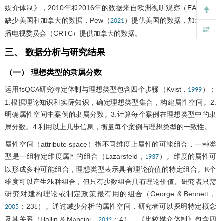
媒介体制》，2010年和2016年的数据来自欧洲视听观察（EAO），
缺少美国和加拿大的数据，Pew（
）提供美国的数据，加拿大广
2021
播电视委员会（CRTC）提供加拿大的数据。
三、 数据分析与研究结果
（一） 理想类型的隶属分数
运用fsQCA研究特定体制与理想类型包含四个步骤（Kvist，
）：
1999
1.根据理论知识和实际知识，确定理想类型集合，构建属性空间。2.
明确属性空间中案例的隶属分数。3.计算每个案例在理想类型中的隶
属分数。4.利用以上几步信息，衡量每个案例与理想类型的一致性。
属性空间（attribute space）指不同维度上属性的可能组合，一种类
型是一组特定维度属性的组合（Lazarsfeld，
）。维度的属性可
1937
以形成多种可能组合，理想类型表示具有理论价值的特定组合。K个
维度可以产生2k种组合，但只有少数组合具有理论价值。研究者只需
研究对建构理论或制定政策最有用的组合（George & Bennett，
：235）。通过减少分析的属性空间，研究者可以探明特定概念
2005
及其关系（Hallin & Mancini，
：4）。《比较媒介体制》包含四
2012