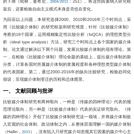
的下降（哈林，曼奇尼，
：251）。将这些因素纳入研究框
2004/2012
架后，还要检验自由主义模式本身是否也在变化。
为回应以上问题，本研究选择2000、2010和2016年三个时间点，采
用《比较媒介体制》的研究框架和研究维度，针对《比较媒介体制》
考察的18个国家，运用模糊集定性比较分析（fsQCA）的理想类型分
析（ideal type analysis）方法，研究三个时间点上各个国家的媒介体
制。论文通过解决以下两个问题，发展比较媒介体制的现有理论。第
一，在检验《比较媒介体制》理论命题的基础上，提出媒介体制的新
分类，计算各国对所属媒介体制的隶属程度和各种理想类型媒介体制
的代表国家。第二，通过2000-2016年的纵向比较研究，检验趋同化
假设，呈现媒介体制变迁的历程和总体图景。
一、 文献回顾与批评
比较媒介体制研究有两种取向，一种是《传媒的四种理论》代表的规
范理论取向，另一种是《比较媒介体制》代表的实证研究取向。《传
媒的四种理论》开创了比较媒介体制研究这一领域，并将媒介体制嵌
入宏观的社会体制、政治体制之内，从整体层面理解一国的媒介体制
（Hallin，
），没有陷入只研究媒介却忽视其它因素的媒介中心主
2015