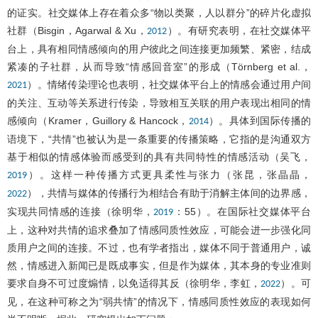
的证实。社交媒体上存在着众多“物以类聚，人以群分”的碎片化虚拟
社群（Bisgin，Agarwal & Xu，
）。有研究表明，在社交媒体平
2012
台上，具有相同情感倾向的用户彼此之间连接更加频繁、紧密，结成
紧凑的子社群，从而导致“情感回音室”的形成（Törnberg et al.，
）。情绪传染理论也表明，社交媒体平台上的情感会通过用户间
2021
的关注、互动等关系进行传染，导致相互关联的用户表现出相同的情
感倾向（Kramer，Guillory & Hancock，
）。具体到国际传播的
2014
语境下，“共情”也被认为是一条重要的传播策略，它指的是沟通双方
基于相似的情感体验而感受到的具有共同特性的情感活动（吴飞，
）。这样一种传播方式更具柔性与张力（张昆，张晶晶，
2019
），共情与媒体的传播行为相结合有助于消解主体间的边界感，
2022
实现共同情感的连接（徐明华，
：55）。在国际社交媒体平台
2019
上，这种对共情的追求叠加了情感同质性效应，可能会进一步强化同
质用户之间的连接。不过，也有学者指出，媒体不同于普通用户，诚
然，情感进入新闻已是既成事实，但是作为媒体，其本身的专业准则
要求自身不可过度煽情，以免适得其反（徐明华，李虹，
）。可
2022
见，在这种可称之为“弱共情”的情况下，情感同质性效应的表现如何