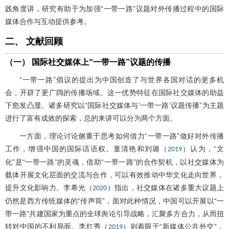
践角度讲，研究有助于为加强“一带一路”议题对外传播过程中的国际
媒体合作与互动提供参考。
二、 文献回顾
（一） 国际社交媒体上“一带一路”议题的传播
“一带一路”倡议的提出为中国创造了与世界各国对话的更多机
会，开辟了更广阔的传播场域。这一优势特征在国际社交媒体的助益
下愈发凸显。诸多研究以“国际社交媒体与‘一带一路’议题传播”为主题
进行了富有成效的探索，总的来讲可以分为两个方面。
一方面，理论讨论侧重于思考如何借力“一带一路”做好对外传播
工作，增强中国的国际话语权。童清艳和刘璐（
）认为，“文
2019
化”是“一带一路”的灵魂，借助“一带一路”的合作契机，以社交媒体为
载体开展文化层面的交流与合作，可以有效推动中华文化走向世界，
提升文化影响力。李希光（
）指出，社交媒体在诸多重大议题上
2020
仍然是西方传统媒体的“传声筒”，面对此种情况，中国可以开展以“一
带一路”共建国家为重点的全球舆论引导战略，汇聚多方合力，从而扭
转对中国的不利局面。李红秀（
）则着眼于“新媒体公共外交”，
2019