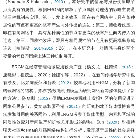
（Shumate & Palazzolo，
），本研究中的情感与身份变量即节
2010
点所具有的属性。根据ERGM的解释，节点属性对连边的影响主要通
过三种机制来实现。第一，发出者效应，即在有向网络中，具有某种
属性的节点有更高的概率产生向外传出的连边；第二，接收者效应，
即在有向网络中，具有某种属性的节点有更高的概率产生向内传入的
连边；第三，同质性效应，即具有相同属性的节点具有更高概率形成
连边（哈瑞斯，
：26）。在本研究中，对情感与身份两个
2014/2016
变量的考察即围绕上述三种机制展开。
ERGM在经济管理领域应用较为广泛（杨文龙，杜德斌，
；
2018
唐晓彬，崔茂生，2020；徐建军等，2022），在新闻传播学研究中也
有涉及。比如陈爱萍和俞琰（
）较早地利用ERGM，分析了新闻
2012
转载网络的结构，并称“指数随机图模型为研究网络新闻媒体提供了新
的方法”。陈华珊（
）借助ERGM发现线上虚拟社区的使用促进了
2015
网络公民参与。黄文森和廖圣清（
）的研究构建了媒体微博账号
2021
转发和引用的关系网络，利用ERGM考察了媒体类型、内容和区域的
同质性效应对新闻生产和扩散关系形成的影响。Sun（
）对推特
2020
聊天社区#dsma的对话网络结构进行分析，发现基于属性的社会选择
和内生网络自组织因素影响了对话的产生。Xu和Zhou（
）对X上