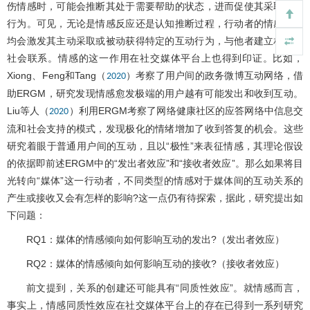
伤情感时，可能会推断其处于需要帮助的状态，进而促使其采取帮助
行为。可见，无论是情感反应还是认知推断过程，行动者的情感状态
均会激发其主动采取或被动获得特定的互动行为，与他者建立相应的
社会联系。情感的这一作用在社交媒体平台上也得到印证。比如，
Xiong、Feng和Tang（
）考察了用户间的政务微博互动网络，借
2020
助ERGM，研究发现情感愈发极端的用户越有可能发出和收到互动。
Liu等人（
）利用ERGM考察了网络健康社区的应答网络中信息交
2020
流和社会支持的模式，发现极化的情绪增加了收到答复的机会。这些
研究着眼于普通用户间的互动，且以“极性”来表征情感，其理论假设
的依据即前述ERGM中的“发出者效应”和“接收者效应”。那么如果将目
光转向“媒体”这一行动者，不同类型的情感对于媒体间的互动关系的
产生或接收又会有怎样的影响?这一点仍有待探索，据此，研究提出如
下问题：
RQ1：媒体的情感倾向如何影响互动的发出?（发出者效应）
RQ2：媒体的情感倾向如何影响互动的接收?（接收者效应）
前文提到，关系的创建还可能具有“同质性效应”。就情感而言，
事实上，情感同质性效应在社交媒体平台上的存在已得到一系列研究