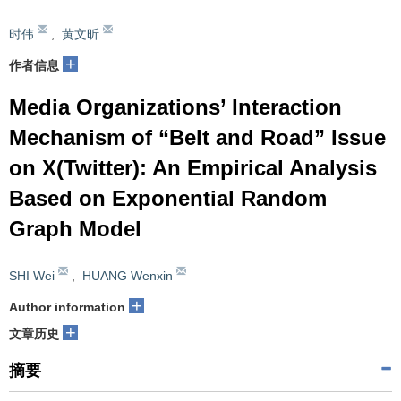
时伟
,
黄文昕
+
作者信息
Media Organizations’ Interaction
Mechanism of “Belt and Road” Issue
on X(Twitter): An Empirical Analysis
Based on Exponential Random
Graph Model
SHI Wei
,
HUANG Wenxin
+
Author information
+
文章历史
摘要