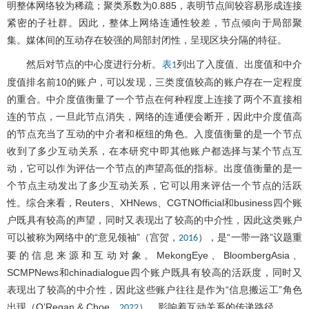
明整体网络较为稀疏；聚类系数为0.885，表明节点间较容易形成连接
紧密的子社群。因此，整体上网络连通性较差，节点倾向于局部聚
集。媒体间的互动存在较强的局部封闭性，呈现区块分隔的特征。
然后对节点的中心度进行分析。
列出了入度值、出度值和中介
表1
度值排名前10的账户，可以发现，三类度值较高的账户存在一定程度
的重合。中介度值衡量了一个节点在何种程度上连接了两个不直接相
连的节点，一旦此节点消失，网络的连通便会断开，因此中介度值高
的节点充当了互动的中介者和枢纽的角色。入度值衡量的是一个节点
收到了多少互动关系，在本研究中即其他账户都选择与某个节点互
动，它可以作为评估一个节点的声望高低的指标。出度值衡量的是一
个节点主动发出了多少互动关系，它可以用来评估一个节点的活跃
性。综合来看，Reuters、XHNews、CGTNOfficial和business四个账
户既具有较高的声望，同时又表现出了较高的中介性，因此这类账户
可以被称为网络中的“意见领袖”（宫贺，
），是“一带一路”议题重
2016
要的信息来源和互动对象。MekongEye、BloombergAsia、
SCMPNews和chinadialogue四个账户既具有较高的活跃度，同时又
表现出了较高的中介性，因此这些账户往往是作为“信息搬运工”角色
出现（O’Regan & Choe，
），影响着互动关系的传递路径。
2022