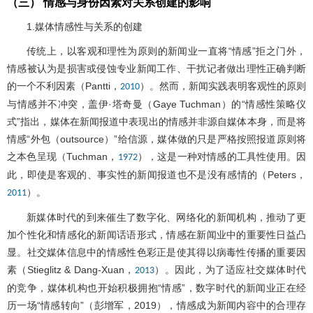
（三） 情感与身份因素对关系创建的影响
1.媒体情感性与关系的创建
传统上，以客观和理性为原则的新闻业一直将“情感”拒之门外，
情感被认为是损害或侵蚀专业新闻工作、干扰记者做出理性正确判断
的一个不利因素（Pantti，
）。然而，新闻实践表明客观性的原则
2010
与情感并不冲突，盖伊·塔奇曼（Gaye Tuchman）的“情感性策略仪
式”指出，媒体在新闻报道中表现出的情感并非源自媒体本身，而是将
情感“外包（outsource）”给信源，媒体做的只是严格按照报道原则将
之本色呈现（Tuchman，
），这是一种对情感的工具性使用。因
1972
此，即使是客观的、事实性的新闻报道也不是没有感情的（Peters，
）。
2011
新媒体时代的到来催生了数字化、网络化的新闻机构，推动了更
加个性化和情感化的新闻话语形式，情感在新闻业中的重要性日益凸
显。社交媒体信息中的情感性色彩正是使其得以病毒性传播的重要因
素（Stieglitz & Dang-Xuan，
）。因此，为了适应社交媒体时代
2013
的竞争，媒体机构也开始积极拥抱“情感”，数字时代的新闻业正在经
历一场“情感转向”（彭增军，2019），情感成为新闻内容中的合理存