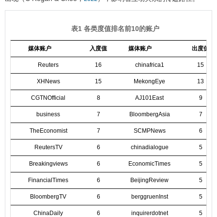
表1 各类度值排名前10的账户
媒体账户
入度值
媒体账户
出度值
Reuters
16
chinafrica1
15
XHNews
15
MekongEye
13
CGTNOfficial
8
AJ101East
9
business
7
BloombergAsia
7
TheEconomist
7
SCMPNews
6
ReutersTV
6
chinadialogue
5
Breakingviews
6
EconomicTimes
5
FinancialTimes
6
BeijingReview
5
BloombergTV
6
berggruenInst
5
ChinaDaily
6
inquirerdotnet
5