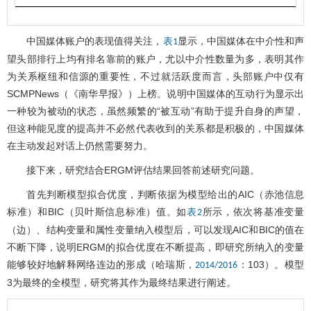
中国媒体账户的表现值得关注，
显示，中国媒体在中介性和声
表1
望头部排行上均有排名靠前的账户，尤以中介性数量为多，表明其作
为关系枢纽和信源的重要性，不过就活跃度而言，头部账户中仅有
SCMPNews（《南华早报》）上榜。说明中国媒体的互动行为显示出
一种较为被动的状态，虽然频繁的“被互动”有助于提升自身的声望，
但这种能见度的提高并不必然代表收到的关系都是积极的，中国媒体
在主动发起对话上仍然需要努力。
接下来，研究结合ERGM评估结果回答前述研究问题。
首先判断模型拟合优度，判断依据为模型给出的AIC（赤池信息
标准）和BIC（贝叶斯信息标准）值。如
所示，依次将基准变量
表2
（边）、结构变量和属性变量纳入模型后，可以发现AIC和BIC的值在
不断下降，说明ERGM的拟合优度在不断提高，即研究所纳入的变量
能够较好地解释网络连边的形成（哈瑞斯，
：103）。模型
2014/2016
3为最终的全模型，研究将其作为最终结果进行阐述。