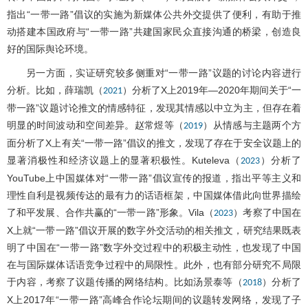
指出“一带一路”倡议的实施为新媒体公共外交提供了便利，有助于推
动搭建本国政府与“一带一路”共建国家民众直接沟通的桥梁，创造良
好的国际舆论环境。
另一方面，实证研究较多侧重对“一带一路”议题的讨论内容进行
分析。比如，薛瑞凯（
）分析了X上2019年—2020年期间关于“一
2021
带一路”议题讨论推文的情感特征，发现其情感以中立为主，但存在着
明显的时间波动和空间差异。赵常煜等（
）从情感与主题两个方
2019
面分析了X上有关“一带一路”倡议的推文，发现了存在于安全议题上的
显著消极性和经济议题上的显著积极性。Kuteleva（
）分析了
2023
YouTube上中国媒体对“一带一路”倡议宣传的报道，指出平等主义和
理性自利是视频传达的最有力的话语框架，中国媒体借此向世界描绘
了和平发展、合作共赢的“一带一路”形象。Vila（
）考察了中国在
2023
X上就“一带一路”倡议开展的数字外交活动的相关推文，研究结果既表
明了中国在“一带一路”数字外交过程中的积极主动性，也发现了中国
在与国际媒体话语竞争过程中的局限性。此外，也有部分研究不局限
于内容，考察了议题传播的网络结构。比如汤景泰等（
）分析了
2018
X上2017年“一带一路”高峰合作论坛期间的议题转发网络，发现了子