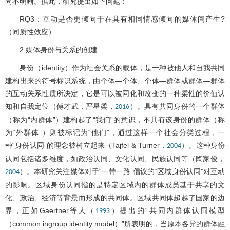
尚不明晰。据此，研究提出如下问题：
RQ3：互动是否更倾向于在具有相同情感倾向的媒体间产生?
（同质性效应）
2.媒体身份与关系的创建
身份（identity）作为社会关系的载体，是一种被他人和自我共同
建构出来的符号标识系统，由个体—个体、个体—群体或群体—群体
的互动关系性质所决定，它是可以被同化和改变的一种柔性的价值认
知和自我定位（傅才武，严星柔，
）。具有共同身份的一个群体
2016
（称为“内群体”）建构起了“我们”的意识，不具有该身份的群体（称
为“外群体”）则被标记为“他们”，通过这样一个社会分类过程，一
种“身份认同”的理念被树立起来（Tajfel & Turner，
）。这种身份
2004
认同包括诸多维度，如政治认同、文化认同、民族认同等（陶家俊，
）。本研究关注媒体对于“一带一路”倡议的“区域身份认同”对互动
2004
的影响。区域身份认同指的是特定区域内的群体成员基于共享的文
化、政治、经济等背景而形成的共同体。区域共同体超越了国家的边
界，正如Gaertner等人（
）提出的“共同内群体认同模型
1993
（common ingroup identity model）”所表明的，当原本各异的群体融