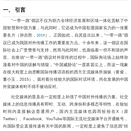
一、 引言
“一带一路”倡议不仅为助力全球经济发展和区域一体化贡献了中
国智慧和中国力量，与此同时，它还成为中国彰显国家实力的一张重
要名片（孙吉胜，
）。正因如此，自其提出以来，“一带一路”倡
2019
议已成为我国对外传播工作的重要发力点。十余年来，这一倡议在国
际社会上广受赞誉与支持，然而与此同时，也面临着一些不和谐的声
音。在推动“一带一路”倡议对外宣传的过程中，国际舆论场上始终弥
漫着对中国的误解与猜疑，“中国威胁论”一度甚嚣尘上，而这一现象
在很大程度上由垄断国际传播话语权的西方主流媒体所操纵（黄俊，
董小玉，2015）。面对着分歧较大的国际对话环境，尚在发展的中国
外宣媒体有时不得不被动应对。
社交媒体的普及在一定程度上补强了中国对外传播的力量。社交
媒体上的信息传播具有即时、互动、跨身份和多模态等特性，在较短
时间内直接触达普通用户，国内主流媒体也因而纷纷在X（原
Twitter）、Facebook、YouTube等国际主流社交媒体平台开通账号，
向国际受众直接传递有关中国的新闻，一定程度上避免了信息因“转