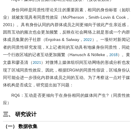
身份同样是同质性理论关注的重要因素，相同的身份标签（如职
业）就被发现具有同质性效应（McPherson，Smith-Lovin & Cook，
2001）。具有身份认同的内群体成员之间更倾向于彼此产生亲近感，
因而互动的频次也会更加频繁，反映在社会网络上就是形成一个内群
体成员集聚的子社群（Enjolras & Salway，
）。一项针对新闻记
2022
者的同质性研究发现，X上记者间的互动具有地缘身份同质性，同处
一个行政区域的记者互动更加频繁（Hanusch & Nölleke，
）。黄
2018
文森和廖圣清（
）对微博上媒体组织间互动网络的形成分析也发
2021
现了区域同质性效应。因此，根据ERGM的同质性假设，区域身份认
同可能会进一步强化内群体成员之间的互动。为了考察这一点对于媒
体机构是否成立，研究提出如下问题：
RQ6：互动是否更倾向于在身份相同的媒体间产生?（同质性效
应）
三、 研究设计
（一） 数据收集