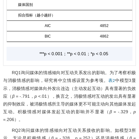
媒体国别
拟合指标（越小越好）
AIC
4852
BIC
4862
***p < 0.001；**p < 0.01；*p < 0.05
RQ1询问媒体的情感倾向对互动关系发出的影响。为了考察积极
与消极情感的影响，研究将中立情感设置为参考项。
中模型3显
表2
示，消极情感对媒体向外发出连边（主动发起互动）具有显著的负效
应（
β
= -.791，
p
<.01），换言之，消极情感对互动的发出具有显著
的抑制效应，被消极情感所主导的媒体更不可能主动向其他媒体发起
互动。积极情感对媒体发起互动的影响并不显著（
β
= -.329，
p
=.206）。
RQ2询问媒体的情感倾向对互动关系接收的影响。如模型3所
示，无论是积极情感（
β
= -.328，
p
=.252）还是消极情感（
β
=