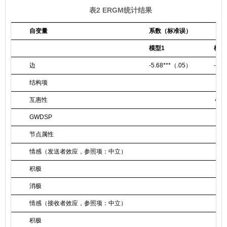
表2 ERGM统计结果
自变量
系数（标准误）
模型1
模型
边
-5.68***（.05）
-5.6
结构项
互惠性
4.2
GWDSP
-.
节点属性
情感（发送者效应，参照项：中立）
积极
消极
情感（接收者效应，参照项：中立）
积极