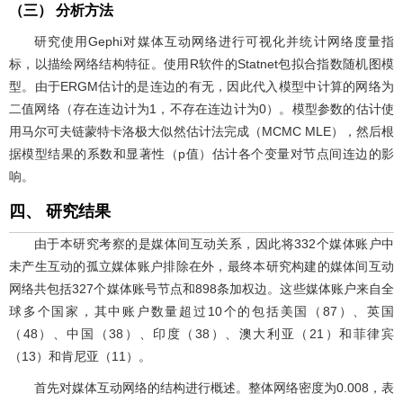
（三） 分析方法
研究使用Gephi对媒体互动网络进行可视化并统计网络度量指
标，以描绘网络结构特征。使用R软件的Statnet包拟合指数随机图模
型。由于ERGM估计的是连边的有无，因此代入模型中计算的网络为
二值网络（存在连边计为1，不存在连边计为0）。模型参数的估计使
用马尔可夫链蒙特卡洛极大似然估计法完成（MCMC MLE），然后根
据模型结果的系数和显著性（p值）估计各个变量对节点间连边的影
响。
四、 研究结果
由于本研究考察的是媒体间互动关系，因此将332个媒体账户中
未产生互动的孤立媒体账户排除在外，最终本研究构建的媒体间互动
网络共包括327个媒体账号节点和898条加权边。这些媒体账户来自全
球多个国家，其中账户数量超过10个的包括美国（87）、英国
（48）、中国（38）、印度（38）、澳大利亚（21）和菲律宾
（13）和肯尼亚（11）。
首先对媒体互动网络的结构进行概述。整体网络密度为0.008，表