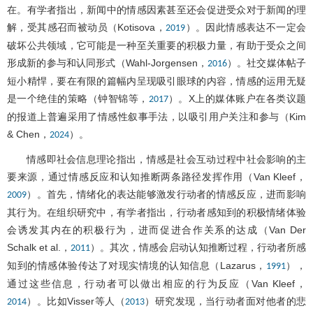
在。有学者指出，新闻中的情感因素甚至还会促进受众对于新闻的理
解，受其感召而被动员（Kotisova，
）。因此情感表达不一定会
2019
破坏公共领域，它可能是一种至关重要的积极力量，有助于受众之间
形成新的参与和认同形式（Wahl-Jorgensen，
）。社交媒体帖子
2016
短小精悍，要在有限的篇幅内呈现吸引眼球的内容，情感的运用无疑
是一个绝佳的策略（钟智锦等，
）。X上的媒体账户在各类议题
2017
的报道上普遍采用了情感性叙事手法，以吸引用户关注和参与（Kim
& Chen，
）。
2024
情感即社会信息理论指出，情感是社会互动过程中社会影响的主
要来源，通过情感反应和认知推断两条路径发挥作用（Van Kleef，
）。首先，情绪化的表达能够激发行动者的情感反应，进而影响
2009
其行为。在组织研究中，有学者指出，行动者感知到的积极情绪体验
会诱发其内在的积极行为，进而促进合作关系的达成（Van Der
Schalk et al.，
）。其次，情感会启动认知推断过程，行动者所感
2011
知到的情感体验传达了对现实情境的认知信息（Lazarus，
），
1991
通过这些信息，行动者可以做出相应的行为反应（Van Kleef，
）。比如Visser等人（
）研究发现，当行动者面对他者的悲
2014
2013