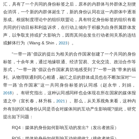
汇，具有了一个共同的身份标签之后，原本的内群体与外群体之别便
会消弭，一个新的内群体诞生了，新的身份认同在这一内群体中逐渐
形成。根据制度理论中的组织联盟论，具有特定身份标签的组织有着
共同的行动目标和利益诉求，在行动上倾向于积极为自身所属群体发
声，以争取支持或扩大影响力，因而其间会发生行动者间关系的连结
或解体行为（Wang & Shin，
）。
2023
“一带一路”倡议的提出为相关的合作国家创建了一个共同的身份
标签，十余年来，通过地缘联通、经济贸易、文化交流、政治合作等
形式，“一带一路”倡议合作国家真切地感受到了“一带一路”带来的福
利。从物理联通到民心相通，融汇之后的群体成员也在不断加深对“‘一
带一路’合作国家”这一共同身份标签的认同感（赵永华，刘娟，
）。有研究指出，这种认同感同样也会体现在所在国家的媒体报
2018
道之中（宣长春，林升栋，
）。那么，从关系视角来看，这种内
2021
外有别的区域身份认同是否会对媒体间的互动产生影响呢?据此，研究
提出如下问题：
RQ4：媒体的身份如何影响互动的发出?（发出者效应）
RQ5：媒体的身份如何影响互动的接收?（接收者效应）