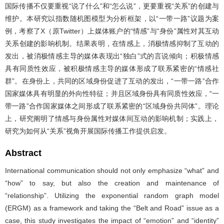
国际传播不仅要重视“说了什么”和“怎么说”，更要重视“关系”的创建与
维护。本研究以指数随机图模型为分析框架，以“一带一路”议题为案
例，考察了X（原Twitter）上媒体账户的“情感”与“身份”属性对其互动
关系创建的影响机制。结果表明，在情感上，消极情感抑制了互动的
发出，被消极情感主导的媒体表现出“独白”式的言说倾向；积极情感
具有同质性效应，被积极情感主导的媒体形成了联系紧密的“情感社
群”。在身份上，共同的区域身份促进了互动的发出，“一带一路”合作
国家媒体具有明显的外向性特征；并且区域身份具有同质性效应，“一
带一路”合作国家媒体之间形成了联系紧密的“区域身份共同体”。理论
上，研究阐明了情感与身份属性对媒体间互动的影响机制；实践上，
研究为如何从“关系”视角开展国际传播工作提供启发。
Abstract
International communication should not only emphasize “what” and
“how” to say, but also the creation and maintenance of
“relationship”. Utilizing the exponential random graph model
(ERGM) as a framework and taking the “Belt and Road” issue as a
case, this study investigates the impact of “emotion” and “identity”