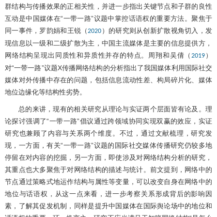
群结构与传播效果的正相关性，并进一步指出关键节点和子群的良性
互动是中国媒体在“一带一路”议题中掌控话语权的重要方法。聚焦于
同一事件，罗韵娟和王锐（
）的研究则从创新扩散视角切入，发
2020
现信息以一级和二级扩散为主，中国主流媒体是主要的信息提供方，
网络结构呈现出同质性和异质性并存的特点。周翔和吴倩（
）
2019
对“一带一路”议题X传播网络结构的分析指出了我国媒体利用国际社交
媒体对外传播中存在的问题，包括信息流动性差、构局碎片化、媒体
地位边缘化等结构性劣势。
总的来讲，现有的相关研究从理论与实证两个层面皆有论及。理
论探讨强调了“一带一路”倡议通过跨领域协同实现双赢的效应，实证
研究也兼顾了内容与关系两个维度。不过，通过文献梳理，研究发
现，一方面，有关“一带一路”议题的国际社交媒体传播研究仍较多地
停留在对内容的挖掘，另一方面，即使涉及对网络结构分析的研究，
其重点也大多聚焦于对网络结构的描述与统计。前文提到，网络中的
节点通过策略式地运作结构与属性等变量，可以改变自身在网络中的
地位与话语权，从这一点来看，进一步考察关系形成背后的影响因
素，了解其促发机制，同样是提升中国媒体在国际舆论场中的地位和