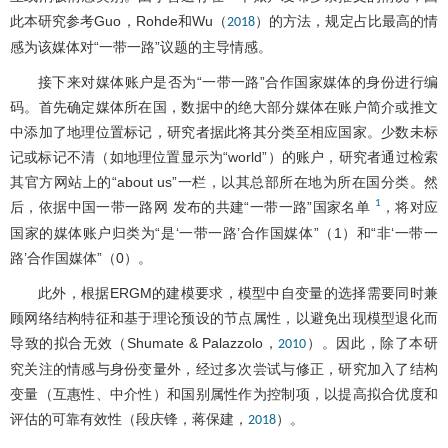
此本研究参考Guo，Rohde和Wu（
）的方法，规定占比最高的情
2018
感为该媒体对“一带一路”议题的主导情感。
接下来对媒体账户是否为“一带一路”合作国家媒体的身份进行编
码。首先确定媒体所在国，数据中的绝大部分媒体在账户简介或推文
中添加了地理位置标记，研究者据此将其分类至相应国家。少数未标
记或标记不清（如地理位置显示为“world”）的账户，研究者通过检索
其官方网站上的“about us”一栏，以其总部所在地为所在国分类。然
1
后，依据中国一带一路网 发布的共建“一带一路”国家名单
，将对应
国家的媒体账户归类为“是‘一带一路’合作国媒体”（1）和“非‘一带一
路’合作国媒体”（0）。
此外，根据ERGM的建模要求，模型中自变量的选择需要同时兼
顾网络结构特征和基于理论预设的节点属性，以避免出现模型退化而
导致的拟合无效（Shumate & Palazzolo，
）。因此，除了本研
2010
究关注的情感与身份变量外，经过多次尝试与修正，研究加入了结构
变量（互惠性、中介性）和国别属性作为控制项，以提高拟合优度和
评估的可靠有效性（段庆锋，蒋保建，
）。
2018