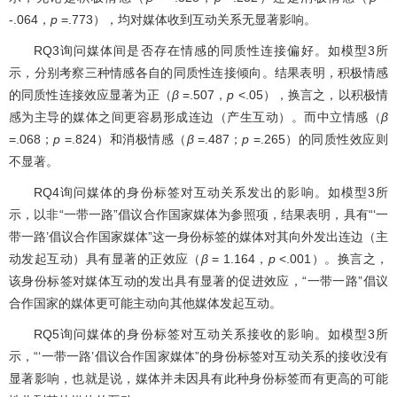
-.064，
p
=.773），均对媒体收到互动关系无显著影响。
RQ3询问媒体间是否存在情感的同质性连接偏好。如模型3所
示，分别考察三种情感各自的同质性连接倾向。结果表明，积极情感
的同质性连接效应显著为正（
β
=.507，
p
<.05），换言之，以积极情
感为主导的媒体之间更容易形成连边（产生互动）。而中立情感（
β
=.068；
p
=.824）和消极情感（
β
=.487；
p
=.265）的同质性效应则
不显著。
RQ4询问媒体的身份标签对互动关系发出的影响。如模型3所
示，以非“一带一路”倡议合作国家媒体为参照项，结果表明，具有“‘一
带一路’倡议合作国家媒体”这一身份标签的媒体对其向外发出连边（主
动发起互动）具有显著的正效应（
β
= 1.164，
p
<.001）。换言之，
该身份标签对媒体互动的发出具有显著的促进效应，“一带一路”倡议
合作国家的媒体更可能主动向其他媒体发起互动。
RQ5询问媒体的身份标签对互动关系接收的影响。如模型3所
示，“‘一带一路’倡议合作国家媒体”的身份标签对互动关系的接收没有
显著影响，也就是说，媒体并未因具有此种身份标签而有更高的可能