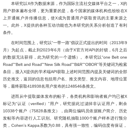
本研究以X作为数据来源，作为国际主流社交媒体平台之一，X的
用户群体遍布全球，更为重要的是，各个国家的媒体机构也纷纷在X
上开通账户并传播信息，使X成为普通用户获取资讯的主要来源之
一。此外，X提供的各种互动功能也为本研究的关系分析创造了有利
条件。
在时间范围上，研究以“一带一路”倡议正式提出的时间（2013年9
月）为起点，截止到2023年6月（由于X官方对API的封锁，6月之后
的数据无法获得，此为研究的一个遗憾）。本研究以“one Belt one
Road”“Belt and Road”“New Silk Road”“B&R”“OBOR”等关键词为检索
条目，接入X提供的学术端API获取上述时间范围内提及关键词的全部
历史推文，返回的信息包括用户名、推文类型、推文内容、地理位置
等，最终获取418938名用户发布的1248546条推文。
进而从中提取媒体发布的帖子，各类机构和影响者账户均已被X
标记为“认证（verified）”用户，研究据此过滤掉非认证用户，剩余
10338个账户（75828条推文），由两位编码员依据账户简介、历史
发帖等内容进行人工识别。研究随机抽取1000个账户样本进行预分
类，Cohen’s Kappa系数为0.88，具有强一致性，编码信度有保证，