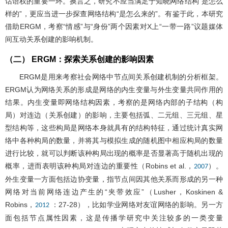
话语权的重要一环。换言之，研究不应当满足于知晓网络结构“是怎么
样的”，更应当进一步探查网络结构“是怎么来的”。有鉴于此，本研究
借助ERGM，考察“情感”与“身份”两个因素对X上“一带一路”议题媒体
间互动关系创建的影响机制。
（二） ERGM：探索关系创建的影响因素
ERGM是用来考察社会网络中节点间关系创建机制的分析框架。
ERGM认为网络关系的形成是网络的内生变量与外生变量共同作用的
结果。内生变量即网络结构因素，考察的是网络内部的子结构（构
局）对连边（关系创建）的影响，主要包括弧、二元组、三元组、星
型结构等，这些构局是网络本身就具有的结构特征，通过统计真实网
络中各种构局的数量，并将其与模拟生成的随机图中相应构局的数量
进行比较，就可以判断该种构局出现的概率是否显著高于随机出现的
概率，进而表明该种构局对连边的重要性（Robins et al.，
）。
2007
外生变量一方面包括边协变量，指节点间因其他关系而形成的另一种
网络对当前网络连边产生的“夹带效应”（Lusher，Koskinen &
Robins，
：27-28），比如学业网络对友谊网络的影响。另一方
2012
面包括节点属性因素，这是传播学研究中关注较多的一类变量