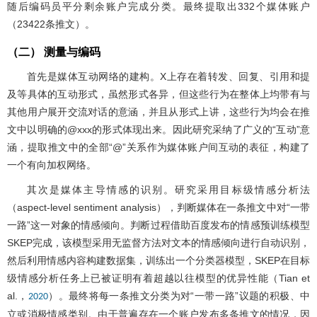
随后编码员平分剩余账户完成分类。最终提取出332个媒体账户
（23422条推文）。
（二） 测量与编码
首先是媒体互动网络的建构。X上存在着转发、回复、引用和提
及等具体的互动形式，虽然形式各异，但这些行为在整体上均带有与
其他用户展开交流对话的意涵，并且从形式上讲，这些行为均会在推
文中以明确的@xxx的形式体现出来。因此研究采纳了广义的“互动”意
涵，提取推文中的全部“@”关系作为媒体账户间互动的表征，构建了
一个有向加权网络。
其次是媒体主导情感的识别。研究采用目标级情感分析法
（aspect-level sentiment analysis），判断媒体在一条推文中对“一带
一路”这一对象的情感倾向。判断过程借助百度发布的情感预训练模型
SKEP完成，该模型采用无监督方法对文本的情感倾向进行自动识别，
然后利用情感内容构建数据集，训练出一个分类器模型，SKEP在目标
级情感分析任务上已被证明有着超越以往模型的优异性能（Tian et
al.，
）。最终将每一条推文分类为对“一带一路”议题的积极、中
2020
立或消极情感类别。由于普遍存在一个账户发布多条推文的情况，因