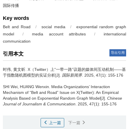
国际传播
Key words
Belt and Road
/
social media
/
exponential random graph
model
/
media account attributes
/
international
communication
导出引用
引用本文
时伟
,
黄文昕
.
X（Twitter）上“一带一路”议题的媒体间互动机制——基
于指数随机图模型的实证分析[J].
国际新闻界
. 2025, 47(1): 155-176
SHI Wei
,
HUANG Wenxin
.
Media Organizations’ Interaction
Mechanism of “Belt and Road” Issue on X(Twitter): An Empirical
Analysis Based on Exponential Random Graph Model[J].
Chinese
Journal of Journalism & Communication
. 2025, 47(1): 155-176
上一篇
下一篇