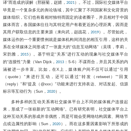
译”而造成的误解（邢丽菊，赵婧，
）。不过，国际社交媒体平台
2021
毕竟是一个复杂多元的舆论场域，其中汇聚了不同国家和文化背景的
媒体组织，它们也有着相对独特而固定的读者圈子，并且相对于中国
媒体而言，各国媒体往往与其特定用户有着更近的心理距离，因而是
其用户获取信息的主要来源（来向武，赵战花，
）。尽管如此，
2019
媒体运作的一个重要惯例就是媒体机构间消息的相互引用，这样的关
系在全球媒体之间形成了一张庞大的“信息互动网络”（吴瑛，李莉，
宋韵雅，
）。基于特定“关系”进行互动的现象与社交媒体平台
2015
的“连接性”力量（Van Dijck，
：5-6）不谋而合，并且其关系的内
2013
涵被进一步丰富。比如，在X上，媒体账户间不仅可以通过“引用
（quote）”来进行互动，还可以通过“转发（retweet）”“回复
（reply）”和“提及（@xxx）”功能来进行支持表达、对话发起、信源
标示等互动行为（Sun，
）。
2020
多种多样的互动关系将社交媒体平台上不同的媒体账户连接起
来，形成了一张崭新的“互动网络”。已有研究表明，社交媒体平台上
这种互动关系的形成并非偶然，而是可能会受网络结构因素、网络节
点或边属性的影响（Sun，
）。而在这多重因素影响下所形成的
2020