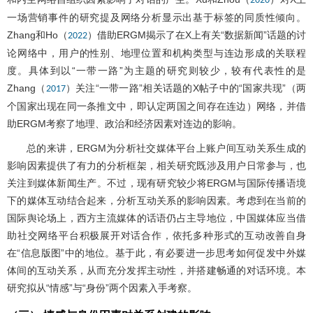
2020
一场营销事件的研究提及网络分析显示出基于标签的同质性倾向。
Zhang和Ho（
）借助ERGM揭示了在X上有关“数据新闻”话题的讨
2022
论网络中，用户的性别、地理位置和机构类型与连边形成的关联程
度。具体到以“一带一路”为主题的研究则较少，较有代表性的是
Zhang（
）关注“一带一路”相关话题的X帖子中的“国家共现”（两
2017
个国家出现在同一条推文中，即认定两国之间存在连边）网络，并借
助ERGM考察了地理、政治和经济因素对连边的影响。
总的来讲，ERGM为分析社交媒体平台上账户间互动关系生成的
影响因素提供了有力的分析框架，相关研究既涉及用户日常参与，也
关注到媒体新闻生产。不过，现有研究较少将ERGM与国际传播语境
下的媒体互动结合起来，分析互动关系的影响因素。考虑到在当前的
国际舆论场上，西方主流媒体的话语仍占主导地位，中国媒体应当借
助社交网络平台积极展开对话合作，依托多种形式的互动改善自身
在“信息版图”中的地位。基于此，有必要进一步思考如何促发中外媒
体间的互动关系，从而充分发挥主动性，并搭建畅通的对话环境。本
研究拟从“情感”与“身份”两个因素入手考察。