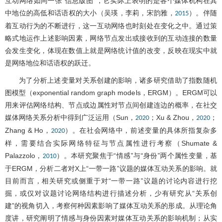
互动网络如同一张“信息版图”，它实际上表明的是各个媒体机构在其
中地位的高低和话语权的大小（吴瑛，李莉，宋韵雅，
）。伴随
2015
着互动行为的不断进行，这一互动网络也时刻处在变化之中。通过策
略式地运作上述影响因素，网络节点发出或接收到的互动连接的数量
会发生变化，体现在数值上就是网络统计值的改变，反映在现实中就
是网络地位和话语权的跃迁。
为了分析上述变量对关系创建的影响，诸多研究借助了指数随机
图模型（exponential random graph models，ERGM）。ERGM可以
用来评估网络结构、节点或边属性对节点间创建连边的概率，在社交
媒体网络关系分析中得到广泛运用（Sun，
；Xu & Zhou，
；
2020
2020
Zhang & Ho，
）。在社会网络中，前述变量的具体所指复杂多
2020
样，需要结合实际网络特征与节点属性进行考察（Shumate &
Palazzolo，
）。本研究聚焦于“情感”与“身份”两个属性变量，基
2010
于ERGM，分析二者对X上“一带一路”议题的媒体互动关系的影响。就
目前而言，相关研究或侧重于对“一带一路”议题的讨论内容进行挖
掘，或仅对议题讨论网络结构进行描述分析，少有研究从“关系创
建”的视角切入，考察何种因素影响了媒体互动关系的形成。从理论角
度讲，研究阐明了情感与身份因素对媒体互动关系的影响机制；从实